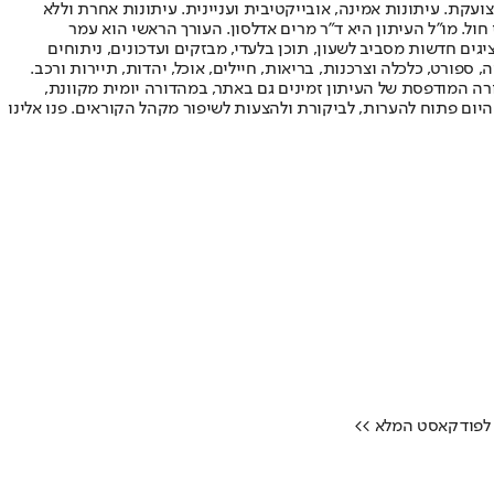
ועקת. עיתונות אמינה, אובייקטיבית ועניינית. עיתונות אחרת וללא
עור החשיפה הגבוה ביותר בימי חול. מו"ל העיתון היא ד"ר מרים אדלסון. העורך הראשי הוא עמר
 והעורך המייסד הוא עמוס רגב. אתרי האינטרנט של "ישראל היום" בעברית ובאנגלית, כמו כן היישומונים (אפליקציות) לאנדרואיד ול-iOS, מציגים חדשות מסביב לשעון, תוכן בלעדי, מבזקים ועדכונים, ניתוחים
, ספורט, כלכלה וצרכנות, בריאות, חיילים, אוכל, יהדות, תיירות ורכב.
דורה המודפסת של העיתון זמינים גם באתר, במהדורה יומית מקוונת,
היום פתוח להערות, לביקורת ולהצעות לשיפור מקהל הקוראים. פנו אלינו