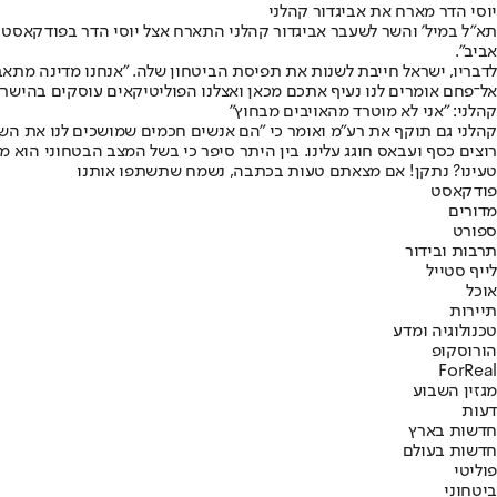
יוסי הדר מארח את אביגדור קהלני
אביב".
לדבריו, ישראל חייבת לשנות את תפיסת הביטחון שלה. "אנחנו מדינה מתאבד
אל־פחם אומרים לנו נעיף אתכם מכאן ואצלנו הפוליטיקאים עוסקים בהישרדו
קהלני: "אני לא מוטרד מהאויבים מבחוץ"
קהלני גם תוקף את רע"מ ואומר כי "הם אנשים חכמים שמושכים לנו את השט
רוצים כסף ועבאס חוגג עלינו. בין היתר סיפר כי בשל המצב הבטחוני הוא 
טעינו? נתקן! אם מצאתם טעות בכתבה, נשמח שתשתפו אותנו
פודקאסט
מדורים
ספורט
תרבות ובידור
לייף סטייל
אוכל
תיירות
טכנולוגיה ומדע
הורוסקופ
ForReal
מגזין השבוע
דעות
חדשות בארץ
חדשות בעולם
פוליטי
ביטחוני