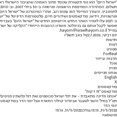
"ישראל היום" הוא גוף תקשורת שנוסד מתוך האמונה שהציבור הישראלי ראוי 
ת
ופרשנויות, וידיאו, פודקאסטים ושידורים חיים. פלטפורמות הדיגיטל של "ישרא
ב-2021 עלו לאוויר האתר החדש והיישומון החדש של "ישראל היום" בע
ואפשר לקבל אותם גם בניוזלטר. מועדון ההטבות הייחודי "הקליקה של ישרא
במייל hayom@israelhayom.co.il.
יום רביעי, 22.7.2026
ח' באב תשפ"ו
חדשות
דעות
ספורט
ForReal
תרבות ובידור
אוכל
מגזין
אנחנו מגייסים
English
X
פודקאסטים
פודקאסט "15 דקות"
"אנחנו מדינה מתאבדת - את דגל ישראל מכופפים ואת דגל פלשתין מניפים"
תא"ל במיל' והשר לשעבר אביגדור קהלני התארח אצל יוסי הדר בפודקאסט "15 דקות" ואמר כי ישראל חייבת לשנות את תפיסת הביטחון שלה • האזינו לפודקאסט המלא 
יוסי הדר
31/5/2022, 15:15
,עודכן
31/5/2022, 15:16
0
השמעה