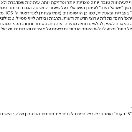
לעיתונות טובה יותר, מאוזנת יותר ומדויקת יותר. עיתונות שמדברת ולא צ
שלום. המהדורה המודפסת הראשונה פורסמה ב-30 ביולי 2007, וב-2010 הפך "ישראל היום" לעיתון הישראלי בעל שי
לחמנוביץ,
ל היום" כוללות ערוצי חדשות ודעות, תרבות ובידור, לייף סטייל, טכנולוגיה
ברית, במטרה לספק לגולשים חוויה מהירה, עדכנית, בטוחה ונוחה. תכני המה
ל היום" מציע לגולשי האתר הנחות ומבצעים על מוצרים ושירותים. ישראל 
>>