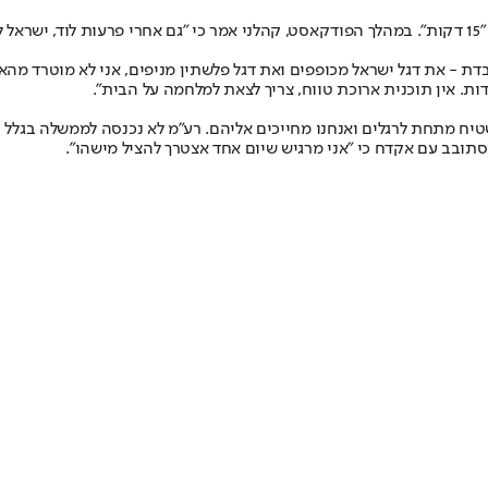
תא"ל במיל' והשר לשעבר אביגדור קהלני התארח אצל יוסי הדר בפודקאסט "15 דקות". במהלך הפודקאסט, קהלני
ת - את דגל ישראל מכופפים ואת דגל פלשתין מניפים, אני לא מוטרד מהאוי
ת. אין תוכנית ארוכת טווח, צריך לצאת למלחמה על הבית".
יח מתחת לרגלים ואנחנו מחייכים אליהם. רע"מ לא נכנסה לממשלה בגלל הע
מסתובב עם אקדח כי "אני מרגיש שיום אחד אצטרך להציל מישהו".