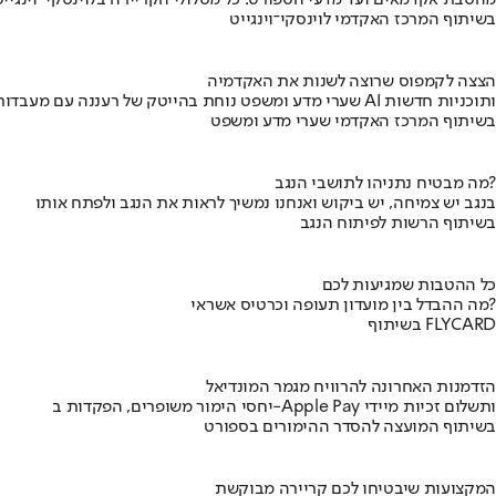
מהסבת אקדמאים ועד מדעי הספורט: כל מסלולי הקריירה בלוינסקי-וינגייט
בשיתוף המרכז האקדמי לוינסקי־וינגייט
הצצה לקמפוס שרוצה לשנות את האקדמיה
שערי מדע ומשפט נוחת בהייטק של רעננה עם מעבדות AI ותוכניות חדשות
בשיתוף המרכז האקדמי שערי מדע ומשפט
מה מבטיח נתניהו לתושבי הנגב?
בנגב יש צמיחה, יש ביקוש ואנחנו נמשיך לראות את הנגב ולפתח אותו
בשיתוף הרשות לפיתוח הנגב
כל ההטבות שמגיעות לכם
מה ההבדל בין מועדון תעופה וכרטיס אשראי?
בשיתוף FLYCARD
הזדמנות האחרונה להרוויח מגמר המונדיאל
יחסי הימור משופרים, הפקדות ב-Apple Pay ותשלום זכיות מיידי
בשיתוף המועצה להסדר ההימורים בספורט
המקצועות שיבטיחו לכם קריירה מבוקשת