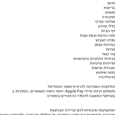
חינוך
בריאות
משפט
תחבורה
פוליטי-מדיני
כללי ומידע
דף הבית
זמני כניסת וצאת שבת
מגזין השבוע
בחירות 2026
אודות
צור קשר
נבחרת הכתבים והפרשנים
מדיניות פרטיות
הצהרת נגישות
תנאי שימוש
כדאי
להכיר
הזדמנות האחרונה להרוויח מגמר המונדיאל
יחסי הימור משופרים, הפקדות ב-Apple Pay ותשלום זכיות מיידי
בשיתוף המועצה להסדר ההימורים בספורט
המקצועות שיבטיחו לכם קריירה מבוקשת