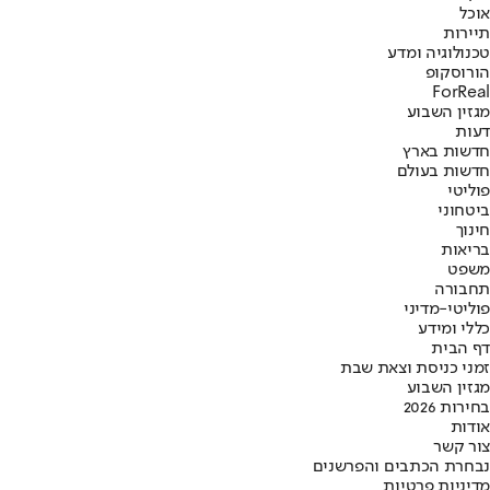
אוכל
תיירות
טכנולוגיה ומדע
הורוסקופ
ForReal
מגזין השבוע
דעות
חדשות בארץ
חדשות בעולם
פוליטי
ביטחוני
חינוך
בריאות
משפט
תחבורה
פוליטי-מדיני
כללי ומידע
דף הבית
זמני כניסת וצאת שבת
מגזין השבוע
בחירות 2026
אודות
צור קשר
נבחרת הכתבים והפרשנים
מדיניות פרטיות