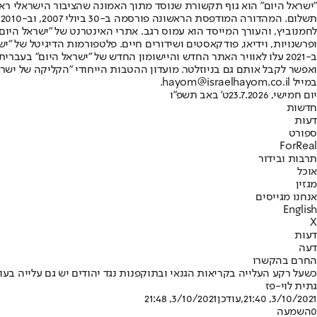
"ישראל היום" הוא גוף תקשורת שנוסד מתוך האמונה שהציבור הישראלי ראוי 
ת
ופרשנויות, וידיאו, פודקאסטים ושידורים חיים. פלטפורמות הדיגיטל של "ישרא
ב-2021 עלו לאוויר האתר החדש והיישומון החדש של "ישראל היום" בע
ואפשר לקבל אותם גם בניוזלטר. מועדון ההטבות הייחודי "הקליקה של ישרא
במייל hayom@israelhayom.co.il.
יום חמישי, 23.7.2026
ט' באב תשפ"ו
חדשות
דעות
ספורט
ForReal
תרבות ובידור
אוכל
מגזין
אנחנו מגייסים
English
X
דעות
דעה
החרם בהקשרו
כשעל רקע העלייה בקריאות הגנאי ובתוקפנות נגד יהודים יש גם עלייה בע
גתית לוי-פז
3/10/2021, 21:40
,עודכן
3/10/2021, 21:48
0
השמעה