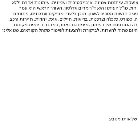
ועקת. עיתונות אמינה, אובייקטיבית ועניינית. עיתונות אחרת וללא
עור החשיפה הגבוה ביותר בימי חול. מו"ל העיתון היא ד"ר מרים אדלסון. העורך הראשי הוא עמר
 והעורך המייסד הוא עמוס רגב. אתרי האינטרנט של "ישראל היום" בעברית ובאנגלית, כמו כן היישומונים (אפליקציות) לאנדרואיד ול-iOS, מציגים חדשות מסביב לשעון, תוכן בלעדי, מבזקים ועדכונים, ניתוחים
, ספורט, כלכלה וצרכנות, בריאות, חיילים, אוכל, יהדות, תיירות ורכב.
דורה המודפסת של העיתון זמינים גם באתר, במהדורה יומית מקוונת,
היום פתוח להערות, לביקורת ולהצעות לשיפור מקהל הקוראים. פנו אלינו
 של אותו מטבע