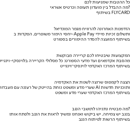
כל ההטבות שמגיעות לכם
מה ההבדל בין מועדון תעופה וכרטיס אשראי?
בשיתוף FLYCARD
הזדמנות האחרונה להרוויח מגמר המונדיאל
יחסי הימור משופרים, הפקדות ב-Apple Pay ותשלום זכיות מיידי
בשיתוף המועצה להסדר ההימורים בספורט
המקצועות שיבטיחו לכם קריירה מבוקשת
מהסבת אקדמאים ועד מדעי הספורט: כל מסלולי הקריירה בלוינסקי-וינגייט
בשיתוף המרכז האקדמי לוינסקי־וינגייט
הצצה לקמפוס שרוצה לשנות את האקדמיה
שערי מדע ומשפט נוחת בהייטק של רעננה עם מעבדות AI ותוכניות חדשות
בשיתוף המרכז האקדמי שערי מדע ומשפט
מה מבטיח נתניהו לתושבי הנגב?
בנגב יש צמיחה, יש ביקוש ואנחנו נמשיך לראות את הנגב ולפתח אותו
בשיתוף הרשות לפיתוח הנגב