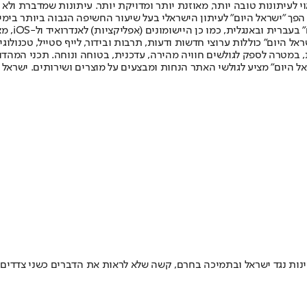
לעיתונות טובה יותר, מאוזנת יותר ומדויקת יותר. עיתונות שמדברת ולא צ
שלום. המהדורה המודפסת הראשונה פורסמה ב-30 ביולי 2007, וב-2010 הפך "ישראל היום" לעיתון הישראלי בעל שי
לחמנוביץ,
ל היום" כוללות ערוצי חדשות ודעות, תרבות ובידור, לייף סטייל, טכנולוגיה
ברית, במטרה לספק לגולשים חוויה מהירה, עדכנית, בטוחה ונוחה. תכני המה
ל היום" מציע לגולשי האתר הנחות ומבצעים על מוצרים ושירותים. ישראל 
וינות נגד ישראל ובתמיכה בחרם, קשה שלא לראות את הדברים כשני צדדים