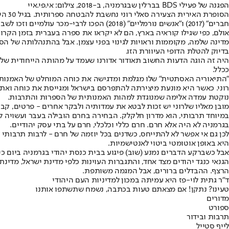
הפגנה של פעילי BDS בברלין שבגרמניה, ב-2018, צילום: אי.פי.איי
חברים" (2017) ו"אנשים נורמליים" (2018) הפכו לרבי-מכר עולמיים וזכו לשבחי הביקורת. ב-2018 היתה מועמדת לפרס בוקר היוקרתי, וסדרת הטלוויזיה שעובדה על פי ספרה הראשון הפכה ללהיט גלובלי.
מדינה שלמה, מקוממות וראויות לגינוי בפני עצמן. אבל בהתנהלותה של 
בדיוק להטלת הדופי העיוורת הזו.
היה זה הוגה הדעות החשוב תאודור אדורנו שעמד על מהותה הייחודית של ה
ככלל.
"התיאוריה האסתטית" שלו מגלמת ומדגישה את כוחה המוחלט של האמנות. אמ
רוני. כאשר היא מונעת מיצירתה להתפרסם בישראל ומגייסת את כוחה ואת
נוקטת עמדה אלימה שמנוגדת למהות האמנותית של הספרות והתרבות.
מובן מאליו שלרוני יש זכות לבטא את עמדותיה ולבקר אחרים - פרטים, קבו
במיוחד תרבותי, הוא מדרון חלקלק. הבחירה בחרם הובילה בעבר ועשויה לה
בגרמניה לא היה אלא חרם. חרם כללי וכלכלי, חרם על בתי עסק יהודיים.
לכן גם אי אפשר לא להתייחס, כשדנים בכל יוזמה של חרם - לרבות תרבותי -
היא באופן אוטומטי ביטוי לאנטישמיות.
אבל כשברקע הדברים נמנע (שוב) פיגוע בבית כנסת יהודי בגרמניה ביום כי
הגנאי כנגד יהודים מצד אחד, והתגברות העוינות כלפי מדינת ישראל, מדי
הרצף. ההבדלים ברורים, אבל המגמה משותפת.
ד"ר גתית לוי-פז היא עמיתה במכון למדיניות העם היהודי
טעינו? נתקן! אם מצאתם טעות בכתבה, נשמח שתשתפו אותנו
מדורים
ספורט
תרבות ובידור
לייף סטייל