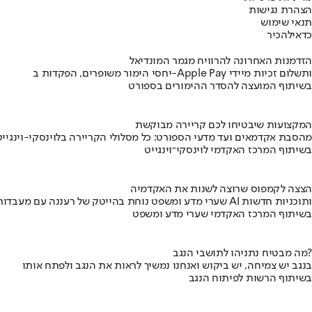
הצהרת נגישות
תנאי שימוש
כדאי
להכיר
הזדמנות האחרונה להרוויח מגמר המונדיאל
יחסי הימור משופרים, הפקדות ב-Apple Pay ותשלום זכיות מיידי
בשיתוף המועצה להסדר ההימורים בספורט
המקצועות שיבטיחו לכם קריירה מבוקשת
מהסבת אקדמאים ועד מדעי הספורט: כל מסלולי הקריירה בלוינסקי-וינגייט
בשיתוף המרכז האקדמי לוינסקי־וינגייט
הצצה לקמפוס שרוצה לשנות את האקדמיה
שערי מדע ומשפט נוחת בהייטק של רעננה עם מעבדות AI ותוכניות חדשות
בשיתוף המרכז האקדמי שערי מדע ומשפט
מה מבטיח נתניהו לתושבי הנגב?
בנגב יש צמיחה, יש ביקוש ואנחנו נמשיך לראות את הנגב ולפתח אותו
בשיתוף הרשות לפיתוח הנגב