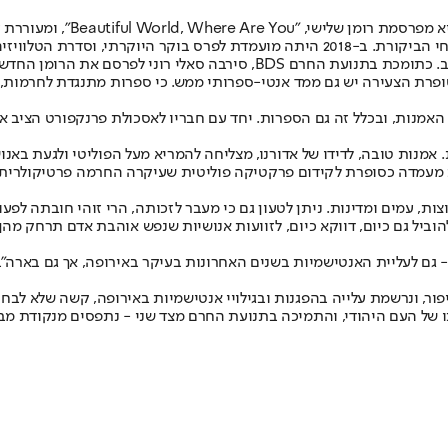
הסופרת האירית הצעירה סאלי רו
אולם, כפי שגילו קוראיה בארץ, הם לא יקראו את ספרה בעברית בזמן הקרוב. כת
הסופרת הצעירה יש גם ממד אנטי-ספרותי ממש. כי ספרות מתנגדת לחרמות
אמנות, ובכלל זה גם הספרות. יחד עם חבריו לאסכולת פרנקפורט הציב אדו
נות טובה, לדידו של אדורנו, מצליחה להמריא מעל הפוליטי ולגעת באנוש
 מעמדה כסופרת לקידום פרקטיקה פוליטית שעיקרה החרמה פרטיקולרית - 
צות, עמים ומדינות. ניתן לטעון גם כי מעבר לזכותה, הרי זוהי חובתה לפ
וביל גם כיום, דווקא כיום, לזוועות אנושיות שנפש אוהבת אדם תרחק מהן
 גם לעליית האנטישמיות בשנים האחרונות בעיקר באירופה, אך גם בארה"ב. 
פור, ונרשמת עלייה בהפגנות ובגילויי אנטישמיות באירופה, קשה שלא לבחו
נתו של העם היהודי, והתמיכה בתנועת החרם מצד שני - נתפסים מנקודת מב