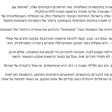
ני נחשבת להבטחה ספרותית. בגיל 30 היא מפרסמת רומן שלישי, "Beautiful World, Where Are You", ומעוררת עניין בתקשורת העולמית. שני הרומנים הקודמים שלה, "שיחות עם
ומכת בתנועת החרם BDS, סירבה סאלי רוני לפרסם את הרומן החדש שלה בישראל. החרמת הציבור הישראלי כולו, או הפסילה האבסולוטית של
, כי משהו במהות הפנימית והעמוקה ביותר של הספרות והאמנות מתנגד
רנו את האמנות כנגד "המציאות", והדגיש את אופייה הייחודי של האמנות
י, במורכב. ובכן, קשה לזהות איזושהי מורכבות באקט החרם של סאלי
היא פועלת כנגד המובן האוניברסלי שקיים ביצירה הספרותית, היא
עול לפי מצפון ליבה. חובתה להחרים כדי לבטא את מחאתה. אולם חרם,
. לא תמיד זוכרים זאת, אבל גם הצעד הראשון שנקט המשטר הנאצי
אין כאן חלילה טענה כי רוני היא אנטישמית, או שכל ביקורת על ישראל
ן את הדברים בהקשרם: הפיגועים וניסיונות הפיגוע, ההפגנות וקריאות
ט ישראלית ויהודית כשני צדדים של אותו מטבע, או כשתי תחנות על אותו