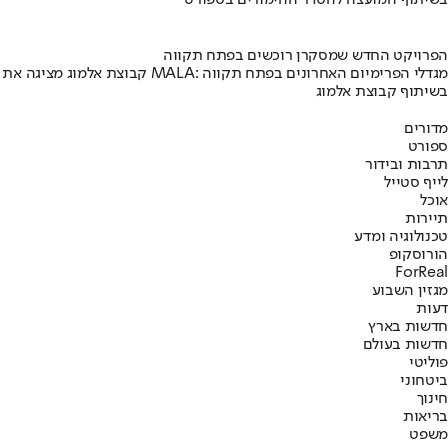
בשיתוף המועצה להסדר ההימורים בספורט
הפרויקט החדש שמסקרן רוכשים בפתח תקווה
קבוצת אלמוג מציגה את פרויקט MALA: מגדלי הפרימיום האחרונים בפתח תקווה
בשיתוף קבוצת אלמוג
מדורים
ספורט
תרבות ובידור
לייף סטייל
אוכל
תיירות
טכנולוגיה ומדע
הורוסקופ
ForReal
מגזין השבוע
דעות
חדשות בארץ
חדשות בעולם
פוליטי
ביטחוני
חינוך
בריאות
משפט