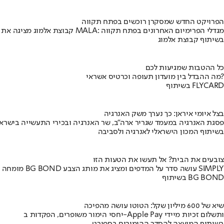
הפרויקט החדש שמסקרן רוכשים בפתח תקווה
קבוצת אלמוג מציגה את פרויקט MALA: מגדלי הפרימיום האחרונים בפתח תקווה
בשיתוף קבוצת אלמוג
כל ההטבות שמגיעות לכם
מה ההבדל בין מועדון תעופה וכרטיס אשראי?
בשיתוף FLYCARD
בצל איומי איראן: כך נערך משק האנרגיה
פסגת האנרגיה במעמד שגריר ארה"ב, שר האנרגיה ובכירי התעשייה בישראל
בשיתוף המכון הישראלי לאנרגיה ולסביבה
צובעים את הבית? אל תעשו את הטעות הזו
מומחה BG BOND עושה סדר על המדפים ומציג את מותג הצבע SIMPLY
בשיתוף BG BOND
שיא של 600 מיליון שקל: הטוטו עושה מהפיכה
יחסי הימור משופרים, הפקדות ב-Apple Pay ותשלום זכיות מיידי