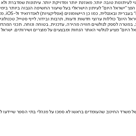
לעיתונות טובה יותר, מאוזנת יותר ומדויקת יותר. עיתונות שמדברת ולא צ
שלום. המהדורה המודפסת הראשונה פורסמה ב-30 ביולי 2007, וב-2010 הפך "ישראל היום" לעיתון הישראלי בעל שי
לחמנוביץ,
ל היום" כוללות ערוצי חדשות ודעות, תרבות ובידור, לייף סטייל, טכנולוגיה
ברית, במטרה לספק לגולשים חוויה מהירה, עדכנית, בטוחה ונוחה. תכני המה
ל היום" מציע לגולשי האתר הנחות ומבצעים על מוצרים ושירותים. ישראל 
של משרד החינוך, שהעומדים בראשו לא סמכו על מנהלי בתי הספר שיידעו 