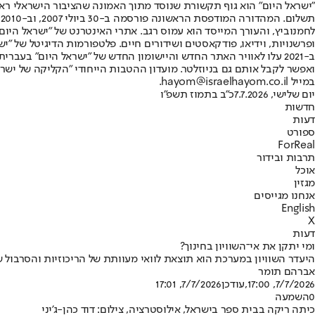
"ישראל היום" הוא גוף תקשורת שנוסד מתוך האמונה שהציבור הישראלי ראוי 
ת
ופרשנויות, וידיאו, פודקאסטים ושידורים חיים. פלטפורמות הדיגיטל של "ישרא
ב-2021 עלו לאוויר האתר החדש והיישומון החדש של "ישראל היום" בע
ואפשר לקבל אותם גם בניוזלטר. מועדון ההטבות הייחודי "הקליקה של ישרא
במייל hayom@israelhayom.co.il.
יום שלישי, 7.7.2026
כ"ב בתמוז תשפ"ו
חדשות
דעות
ספורט
ForReal
תרבות ובידור
אוכל
מגזין
אנחנו מגייסים
English
X
דעות
ומי יתקן את אי־השוויון בחינוך?
היעדר השוויון במערכת הוא תוצאת לוואי מעוותת של הריכוזיות והסרבול 
אברהם תומר
7/7/2026, 17:00
,עודכן
7/7/2026, 17:01
0
השמעה
כיתה ריקה בבית ספר בישראל, אילוסטרציה, צילום: דוד כהן-ג'יני