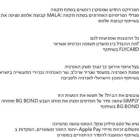
הפרויקט החדש שמסקרן רוכשים בפתח תקווה
קבוצת אלמוג מציגה את פרויקט MALA: מגדלי הפרימיום האחרונים בפתח תקווה
בשיתוף קבוצת אלמוג
כל ההטבות שמגיעות לכם
מה ההבדל בין מועדון תעופה וכרטיס אשראי?
בשיתוף FLYCARD
בצל איומי איראן: כך נערך משק האנרגיה
פסגת האנרגיה במעמד שגריר ארה"ב, שר האנרגיה ובכירי התעשייה בישראל
בשיתוף המכון הישראלי לאנרגיה ולסביבה
צובעים את הבית? אל תעשו את הטעות הזו
מומחה BG BOND עושה סדר על המדפים ומציג את מותג הצבע SIMPLY
בשיתוף BG BOND
שיא של 600 מיליון שקל: הטוטו עושה מהפיכה
יחסי הימור משופרים, הפקדות ב-Apple Pay ותשלום זכיות מיידי
בשיתוף המועצה להסדר ההימורים בספורט