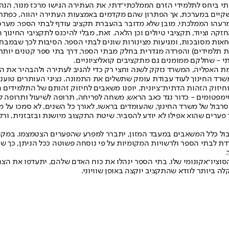
י ביחס לתלמידי הזרם הממלכתי־דתי. את העתירה הגישו מרכז מנור, הנהג
וע שקיים במערכת, אך הפתרון שהם מקדמים באמצעות העתירה יהווה, כפתר
 מרעהו הממלכתי, מובן שלא מדובר בהעברת תקציב עודף לבתי הספר. מע
חזקה וציוד, תקציבי טיולים וכן הלאה. זאת, מבלי להיכנס לתקציבי החינו
אות מסובכות, ומגיעות מצינורות שונים לבתי הספר. הסיבות לכך שבמב
ת תלמידים) והפרדה מגדרית בחלק מבתי הספר, דרך בתי ספר קטנים יותר 
י - שחלקם ממומנים גם מתקציבים קואליציוניים.
 האפליה, המשרד נזקק לשנה וחצי רק כדי להגיב לעתירה ולהבהיר את ה
משרד החינוך לעוד עבודת עומק שתשלים את התמונה. נציגי העותרים טועני
חיזוק הזהות הדתית־ציונית, יופנו משאבים לחיזוק זהותם של התלמידים ה
ימפטומים - כדור נגד כאב הראש, משחה לפריחה, תרופה לשיעול ותרופה 
סרבול של משרד החינוך, שהעומדים בראשו, לאורך כל השנים, לא סמכו על 
ר פערים שהוא אפילו לא יודע להסביר. שיטת התקצוב מיושנת ובזבזנית, ו
רבול כלל המשאבים במעבד המזון, יתברר למפרע שהפערים הצטמצמו. במקום
ת לבתי הספר ולרשויות המקומיות על פי נוסחה פשוטה ככל הניתן, כך שתל
וציו־אקונומי שלו. בתי הספר ינהלו את כוח האדם שלהם, יתעדפו את הצרכ
ה ביותר לוודא שהתקציב יוקצה באופן שוויוני.