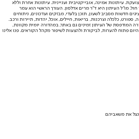
ועקת. עיתונות אמינה, אובייקטיבית ועניינית. עיתונות אחרת וללא
עור החשיפה הגבוה ביותר בימי חול. מו"ל העיתון היא ד"ר מרים אדלסון. העורך הראשי הוא עמר
 והעורך המייסד הוא עמוס רגב. אתרי האינטרנט של "ישראל היום" בעברית ובאנגלית, כמו כן היישומונים (אפליקציות) לאנדרואיד ול-iOS, מציגים חדשות מסביב לשעון, תוכן בלעדי, מבזקים ועדכונים, ניתוחים
, ספורט, כלכלה וצרכנות, בריאות, חיילים, אוכל, יהדות, תיירות ורכב.
דורה המודפסת של העיתון זמינים גם באתר, במהדורה יומית מקוונת,
היום פתוח להערות, לביקורת ולהצעות לשיפור מקהל הקוראים. פנו אלינו
לנצל את משאביהם