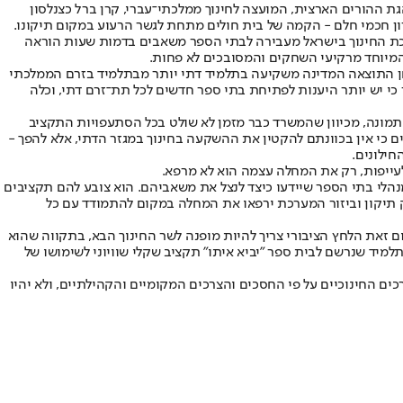
ת ההורים הארצית, המועצה לחינוך ממלכתי־עברי, קרן ברל כצנלסון
ון חכמי חלם - הקמה של בית חולים מתחת לגשר הרעוע במקום תיקונו.
רכת החינוך בישראל מעבירה לבתי הספר משאבים בדמות שעות הוראה
ך המיוחד מרקיעי השחקים והמסובכים לא פחות.
חן התוצאה המדינה משקיעה בתלמיד דתי יותר מבתלמיד בזרם הממלכתי
כי יש יותר היענות לפתיחת בתי ספר חדשים לכל תת־זרם דתי, וכלה
תמונה, מכיוון שהמשרד כבר מזמן לא שולט בכל הסתעפויות התקציב
ם כי אין בכוונתם להקטין את ההשקעה בחינוך במגזר הדתי, אלא להפך -
חילונים.
לעייפות, רק את המחלה עצמה הוא לא מרפא.
מנהלי בתי הספר שיידעו כיצד לנצל את משאביהם. הוא צובע להם תקציבים
רק תיקון וביזור המערכת ירפאו את המחלה במקום להתמודד עם כל
 זאת הלחץ הציבורי צריך להיות מופנה לשר החינוך הבא, בתקווה שהוא
מיד שנרשם לבית ספר "יביא איתו" תקציב שקלי שוויוני לשימושו של
ים החינוכיים על פי החסכים והצרכים המקומיים והקהילתיים, ולא יהיו