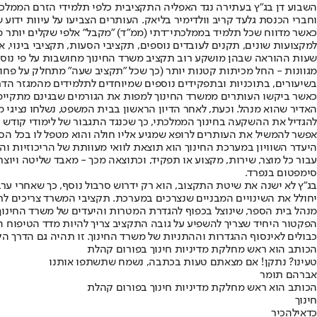
השבוע דן בג"ץ בעתירה נגד האפליה התקציבית כלפי תלמידי הזרם הממלכת
וחברי הכנסת גלעד קריב וולדימיר בליאק. העותרים הצביעו על עיוות יד
כאשר מדווח שכל תלמיד בממלכתי־דתי (ממ"ד) "מקבל" אלפי שקלים יותר
למקצועות שונים, תקנים לעובדים נוספים, תקציבי הסעות, תקציבי בינוי, א
שעות ההוראה שבהן מושקע רוב תקציב משרד החינוך מחושבות על פי נוסח
מגוונות - החל מכיתות קטנות יותר (כך שכל "תקציב שעה" מתחלק על פחו
בשיעורים, בתוכניות ובתפקידים נוספים שמיוחדים לתלמידים מהמגזר הדת
כאשר ביקשו העותרים ממשרד החינוך למפות את הגורמים שבגינם מתקיימת
האדיר שהוא מנהל. וכעת, לאחר הדיון הראשון בבית המשפט, נשלחו נציגי 
להגדיל את ההשקעה בחינוך הממלכתי, כך שכנגד התגבור של לימודי קודש ו
אפשר להמשיל את העותרים לרופא שמגיע אליו חולה והוא מטפל לו בכל הס
היעדר השוויון במערכת החינוך הוא תוצאת לוואי מעוותת של הריכוזיות וה
עבור כל מוצר, שירות, מקצוע או תפקיד, וכתוצאה מכך - מאבד שליטה ויוצ
סימפטום בנפרד.
בג"ץ לא ישנה את שיטת התקצוב, הוא רק ידרוש סרבול נוסף, כך שאחרי ע
יחולל את השינויים המבניים שנצרכים במערכת. תקציבי המשרד צריכים לרד
מנהל בית הספר, שינוצל בכפוף להגדרת המטרות והיעדים של משרד החינוך.
הפקטור היחיד שצריך להשפיע על גובה התקציב צריך להיות מדד הטיפוח הס
כבולים לאינסוף ההגדרות וההתניות של משרד החינוך. זו תהיה גם הדרך הקל
הכותב הוא ראש מחלקת מדיניות חינוך בפורום קהלת
טעינו? נתקן! אם מצאתם טעות בכתבה, נשמח שתשתפו אותנו
אברהם תומר
הכותב הוא ראש מחלקת מדיניות חינוך בפורום קהלת
חינוך
כדאי
להכיר