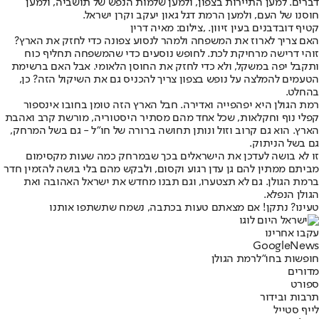
דברים. למען התיירות בצפון, ולמען שלמות הנפש של תושביה, ולמען
חוסנו של העם, ולמען הרמת דגל גאון יעקב וקרן ישראל.
קטיף דובדבנים בעין זיוון. ,צילום: מאיה דרין
האם צריך לארוז את המשפחה ולמהר לנסוע צפונה כדי לחזק את הארץ?
זוהי דרישה מרחיקת לכת. לחופש נוסעים כדי שהמשפחה תחליף כוח
ותקבל יפה במשקל, ולא כדי לחזק את החוסן הלאומי. אבל האם ברשימת
הטעמים להמלצה על נופש בצפון צריך להכניס גם את השיקול הזה? כן,
בהחלט.
רמת הגולן היא יפהפייה ואדירה. חבל הארץ הזה טומן בחובו אינספור
קפלי נוף וחקלאות, שכל אחד מהם מסתיר היסטוריה, מורשת קרב ואהבת
הארץ. הוא גם קרוב וזול ונותן תחושה ברורה של חו"ל - גם בשל המרחק,
גם בשל הניתוק.
זו לא בושה לעדכן את הישראלים בכך שבמרחק כמה שעות מקסימום
מביתם ממתין להם גן עדן רגוע וקסום, ולבקש מהם בלי בושה להזמין חדר
ברמת הגולן. גם לא תצטערו, וגם תבנו מחדש את ישראל האהובה ואת
הגולן הנפלא.
טעינו? נתקן! אם מצאתם טעות בכתבה, נשמח שתשתפו אותנו
עקבו אחרינו
G
o
o
g
l
e
News
חופשות בחו"ל
רמת הגולן
מדורים
ספורט
תרבות ובידור
לייף סטייל