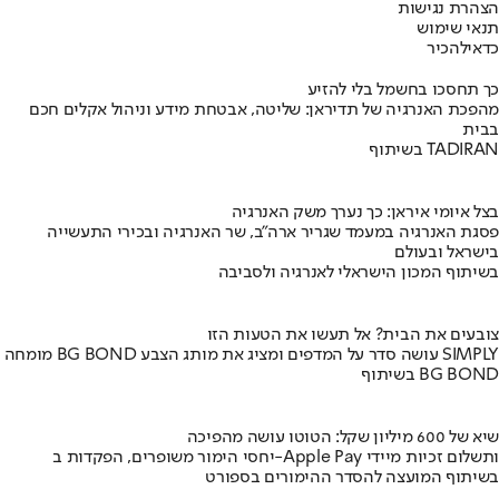
הצהרת נגישות
תנאי שימוש
כדאי
להכיר
כך תחסכו בחשמל בלי להזיע
מהפכת האנרגיה של תדיראן: שליטה, אבטחת מידע וניהול אקלים חכם
בבית
בשיתוף TADIRAN
בצל איומי איראן: כך נערך משק האנרגיה
פסגת האנרגיה במעמד שגריר ארה"ב, שר האנרגיה ובכירי התעשייה
בישראל ובעולם
בשיתוף המכון הישראלי לאנרגיה ולסביבה
צובעים את הבית? אל תעשו את הטעות הזו
מומחה BG BOND עושה סדר על המדפים ומציג את מותג הצבע SIMPLY
בשיתוף BG BOND
שיא של 600 מיליון שקל: הטוטו עושה מהפיכה
יחסי הימור משופרים, הפקדות ב-Apple Pay ותשלום זכיות מיידי
בשיתוף המועצה להסדר ההימורים בספורט