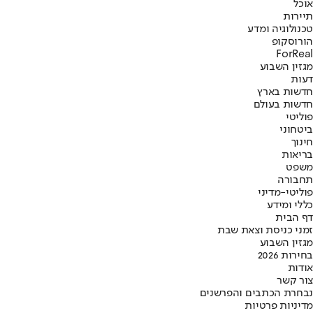
אוכל
תיירות
טכנולוגיה ומדע
הורוסקופ
ForReal
מגזין השבוע
דעות
חדשות בארץ
חדשות בעולם
פוליטי
ביטחוני
חינוך
בריאות
משפט
תחבורה
פוליטי-מדיני
כללי ומידע
דף הבית
זמני כניסת וצאת שבת
מגזין השבוע
בחירות 2026
אודות
צור קשר
נבחרת הכתבים והפרשנים
מדיניות פרטיות