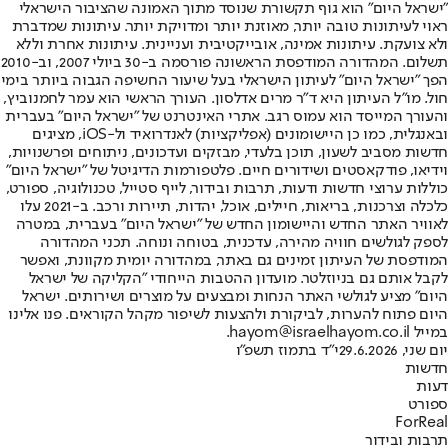
"ישראל היום" הוא גוף תקשורת שנוסד מתוך האמונה שהציבור הישראלי
ראוי לעיתונות טובה יותר, מאוזנת יותר ומדויקת יותר. עיתונות שמדברת
ולא צועקת. עיתונות אמינה, אובייקטיבית ועניינית. עיתונות אחרת וללא
תשלום. המהדורה המודפסת הראשונה פורסמה ב-30 ביולי 2007, וב-2010
הפך "ישראל היום" לעיתון הישראלי בעל שיעור החשיפה הגבוה ביותר בימי
חול. מו"ל העיתון היא ד"ר מרים אדלסון. העורך הראשי הוא עמר לחמנוביץ,
והעורך המייסד הוא עמוס רגב. אתרי האינטרנט של "ישראל היום" בעברית
ובאנגלית, כמו כן היישומונים (אפליקציות) לאנדרואיד ול-iOS, מציגים
חדשות מסביב לשעון, תוכן בלעדי, מבזקים ועדכונים, ניתוחים ופרשנויות,
וידיאו, פודקאסטים ושידורים חיים. פלטפורמות הדיגיטל של "ישראל היום"
כוללות ערוצי חדשות ודעות, תרבות ובידור, לייף סטייל, טכנולוגיה, ספורט,
כלכלה וצרכנות, בריאות, חיילים, אוכל, יהדות, תיירות ורכב. ב-2021 עלו
לאוויר האתר החדש והיישומון החדש של "ישראל היום" בעברית, במטרה
לספק לגולשים חוויה מהירה, עדכנית, בטוחה ונוחה. תכני המהדורה
המודפסת של העיתון זמינים גם באתר, במהדורה יומית מקוונת, ואפשר
לקבל אותם גם בניוזלטר. מועדון ההטבות הייחודי "הקליקה של ישראל
היום" מציע לגולשי האתר הנחות ומבצעים על מוצרים ושירותים. ישראל
היום פתוח להערות, לביקורת ולהצעות לשיפור מקהל הקוראים. פנו אלינו
במייל hayom@israelhayom.co.il.
יום שני, 29.6.2026
י"ד בתמוז תשפ"ו
חדשות
דעות
ספורט
ForReal
תרבות ובידור