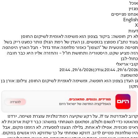
אוכל
מגזין
אנחנו מגייסים
English
X
דעות
לא רק חופשה: ביקור בצפון הוא משימה לאומית לשיקום החוסן
בעוד נתב"ג מפוצץ בנופשים, גן העדן של רמת הגולן נותר כמעט ריק בשל
תפיסה מוטעית של "הצפון" כאזור מלחמה אחד גדול • חבל הארץ היפהפה
הזה מציע שקט, היסטוריה ותחושת חו"ל - והחזרה אליו היא כבר חובה
כחול-לבן
קובי אריאלי
29/6/2026, 20:44
,עודכן
29/6/2026, 20:44
0
השמעה
גן העדן בצפון הוא חופשה, ומשימה לאומית לשיקום החוסן. צילום: אורן בן
חקון
קרוב לאנדרטת עז 77, על רקע שקיעה רמת־גולנית עוצרת נשימה, ירדנו
מהאוטו כדי לנשום ולצלם, ופתאום השגחתי במשהו: כבר דקות ארוכות לא
ראינו מכונית. אפילו לא אחת. בלילה הגענו למסעדה. לא הזמנו מקום, אבל
היו שולחנות פנויים לרוב. דווקא שמחתי על כך שדווקא היו אנשים במקום.