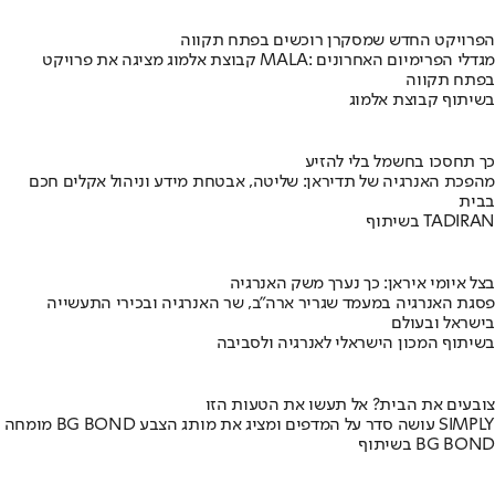
הפרויקט החדש שמסקרן רוכשים בפתח תקווה
קבוצת אלמוג מציגה את פרויקט MALA: מגדלי הפרימיום האחרונים
בפתח תקווה
בשיתוף קבוצת אלמוג
כך תחסכו בחשמל בלי להזיע
מהפכת האנרגיה של תדיראן: שליטה, אבטחת מידע וניהול אקלים חכם
בבית
בשיתוף TADIRAN
בצל איומי איראן: כך נערך משק האנרגיה
פסגת האנרגיה במעמד שגריר ארה"ב, שר האנרגיה ובכירי התעשייה
בישראל ובעולם
בשיתוף המכון הישראלי לאנרגיה ולסביבה
צובעים את הבית? אל תעשו את הטעות הזו
מומחה BG BOND עושה סדר על המדפים ומציג את מותג הצבע SIMPLY
בשיתוף BG BOND