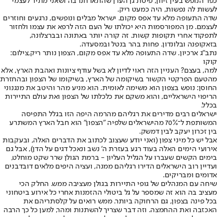
כפר הנופש בעין זיוון, פיסת גן העדן שהתארחנו בה ושאני מתיר לעצמי
לעשות לה נפשות, היה כמעט ריק.
שדה התעופה מלא עד אפס מקום. ישראל מבלים ונופשים, נרגעים וחוזרים
לעצמם. מן המפורסמות היא יכולתו של העם הזה לרפא את עצמו ולחזור
לתפקוד אחרי תקופות קשות. זה קורה יותר באתונה ובברצלונה,
בזאקופנה ובלונדון. פחות בהר בנטל ובמסעדה.
נתב"ג ארכיון. שדה התעופה מלא עד אפס מקום, הצפון נותר ריק,צילום:
קוקו
למה, בעצם? העניין הזה ראוי לדיון לא בשל עודף ציונות ואהבת הארץ, אלא
מהטעם הפרקטי הקשור בשיקומה של הארץ, בשיקומו של הצפון ובהחזרת
החוסן: נופש בצפון הוא משימה לאומית. הוא מניע מהר והיטב את מנגנוני
הריפוי הישראליים, והוא משקם את כלכלתו של הצפון ואת עולם התיירות
בכלל.
ישראלים רבים מדירים את רגליהם מהרמה היפה הזו בגלל התפיסה
המשותפת ל־70% מהישראלים שלפיה "הצפון" הוא חבל הארץ המשתרע
בין זכרון יעקב לבין דמשק.
אבל יש כל מיני צפון (ואני יודע שעצוב לכתוב את הדברים האלה, ובעקבות
אירועי הימים האלה בעוד רגע בעזרת ה' נשב ונאכל דגים על הדן), אבל גם
בימים הקשים שעברו על הגליל העליון - ברמת הגולן שרר שקט מוחלט,
ועדיין רוב הישראלים הדירו רגליהם ממנה, ועציה היפים מלאים דובדבנים
אדומים ומבריקים.
שיחה עם המנהלים של גופי התיירות בגולן מעציבה ממש. החלק הכי
מעציב בה הוא זה שמספר על גל ביטולי ההזמנות אחרי כל אירוע ביטחוני
בכל פינה בצפון, גם הרחוקה ביותר. ממש רואים על קלסתריהם את
האכזבה ואת ההחמצה. וזה דבר שצריך להשתנות ומהר, למען כל כך הרבה