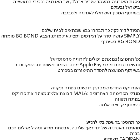
פסגת האנרגיה במעמד שגריר ארה"ב, שר האנרגיה ובכירי התעשייה
בישראל ובעולם
בשיתוף המכון הישראלי לאנרגיה ולסביבה
הסוד לקיר נקי: כך תבחרו צבע שמתאים לבית שלכם
מומחה BG BOND עושה סדר על המדפים ומציג את מותג הצבע SIMPLY
בשיתוף BG BOND
אל תחמיצו! גם אתם יכולים להרוויח מהמונדיאל
יחסי הימור משופרים, הפקדות ב-Apple Pay ותשלום זכיות מיידי
בשיתוף המועצה להסדר ההימורים בספורט
הפרויקט החדש שמסקרן רוכשים בפתח תקווה
קבוצת אלמוג מציגה את פרויקט MALA: מגדלי הפרימיום האחרונים
בפתח תקווה
בשיתוף קבוצת אלמוג
כך תחסכו בחשמל בלי להזיע
מהפכת האנרגיה של תדיראן: שליטה, אבטחת מידע וניהול אקלים חכם
בבית
בשיתוף TADIRAN