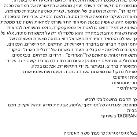
שלנו כוללת מעטפת תקשורתית אוהדת. ואם התכלית לא מוצאת חן,
מובטח יחס תקשורתי חשדני ועוין, מהסוג שהתיאוריה של המחאה מכנה
"דיכוי רך". הדגשת הנזקים של המחאה, יצירת פאניקה ציבורית מקיומה,
תיאורה העקבי כתופעה שולית וסוטה, נלעגת ובזויה, עבריינית ומסוכנת.
הדפוס הזה, שאפיין גם את הסיקור התקשורתי למחאות הימין נגד ממשלת
השינוי, שתמיד הוצגו כנלעגות או כמפוקפקות, בולט בהשוואה למחאות
שהתקשורת אוהבת במיוחד. והוא מלמד לא רק על תקשורת מוטה, אלא על
כך שעולם המחאה האזרחית בישראל הוא בבואה מצערת ומעציבה של
יחסי הכוח הברורים בחברה הישראלית. החזקים, המקושרים, הנכונים,
הקרובים לאליטה - מקבלים תעודת כשרות של "תכלית ראויה" וסיקור
תקשורתי אוהד. מחאתם של "האחרים" - חרדים, מזרחים, ביביסטים,
מתנחלים, אתיופים - תסומן כאיום חברתי ותדוכא ביד קשה - גם על ידי
המשטרה ברחוב, ובעיקר על ידי התקשורת, אצלכם בסלון.
טעינו? נתקן! אם מצאתם טעות בכתבה, נשמח שתשתפו אותנו
איתן אורקיבי
חרדים
מחאות
כדאי
להכיר
כך תחסכו בחשמל בלי להזיע
מהפכת האנרגיה של תדיראן: שליטה, אבטחת מידע וניהול אקלים חכם
בבית
בשיתוף TADIRAN
בצל איומי איראן: כך נערך משק האנרגיה