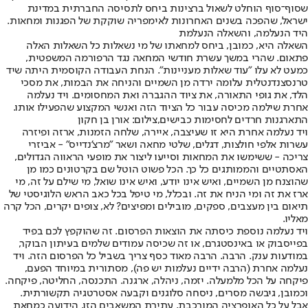
שסוף־סוף הוחלט לשאול ברצינות ביחס לתסיסה החברתית במדינת
ישראל, שהפכה בשנים האחרונות לאימפריה שוקקת של הפגנות ומחאות.
היד הנעלמה, והשאלה הנעלמת
השאלה היא, כמובן, ביחס למחאתו של מי נשאלות כל השאלות האלה
פתאום. שהרי במשך עשרת חודשי המחאה נגד הרפורמה המשפטית,
כמעט לא עלו "עוד שאלות מעניינות". הנחת העבודה הקוסמית היתה שיד
טרנסצנדנטלית עלומה ירדה מן השמיים והניחה את הבמות, את מסכי
הלד, את גופי התאורה, את ציוד ההגברה ואת המחסומים. ויד נעלמה
אחרת שילמה מכיסה עבור כל הציוד הזה ואנשי המקצוע שהפעילו אותו.
התארגנות חרדים לחסימות כבישים,צילום: אורן בן חקון
ויד נעלמה אחרת היא זו שעיצבה, איירה, שלחה הזמנות, ארזה ופיזרה
עשרות אלפי חולצות, דגלים, שלטי מחאה ושאר "מרצ'נדייס" - אביזרי
צריכה - ששימשו את המחאות וסייעו ליצור את מופעי הראווה הגדולים,
האסתטיים והממותגים כל כך. הכל פשוט הוטל שם בקרטונים כמו מן
שהוצנח מן השמיים, ואיש אינו יודע, ואיש אינו שואל, מי שילם על זה, מי
ארז את זה ומי הניח את זה. ובכלל, מי טיפל בכל כאב הראש הלוגיסטי של
תיאום בין מעצבים, ספקים, מובילים ומפיצים? לא, צופים יקרים, הכל קרה
מאליו.
ויד נעלמה נוספת כיסתה את הוצאות הפרסום. זה שהוקפץ לכם בפיד
בפייסבוק או באינסטגרם, או זה שכיסה עמודים שלמים בעיתון הבוקר,
במודעות ענק. הרבה. הרבה מאוד כסף צריך בשביל כל הפרסום הזה. ויד
נעלמה אחרת (הרבה ידיים נעלמות יש פה), מסתורית במיוחד הפעם,
פיקחה על הכל מלמעלה. יזמה, ניהלה, ארגנה. התכנסה, החליטה, פיקחה.
וכמובן, גיבשה מסרים, ניסחה סלוגנים וקבעה אסטרטגיה תקשורתית.
אבל על כל האופרציה המורכבת, עתירת המשאבים הזו, הידועה כמחאת