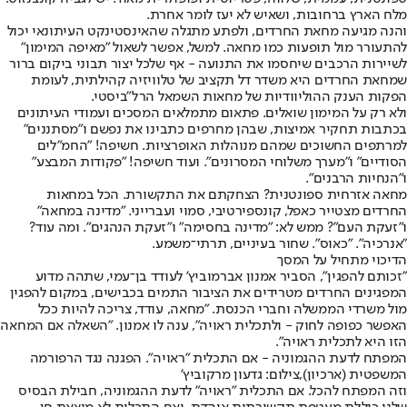
מלח הארץ ברחובות, ושאיש לא יעז לומר אחרת.
והנה מגיעה מחאת החרדים, ולפתע מתגלה שהאינסטינקט העיתונאי יכול
להתעורר מול תופעות כמו מחאה. למשל, אפשר לשאול "מאיפה המימון"
לשיירות הרכבים שיחסמו את התנועה - אף שלכל יצור תבוני ביקום ברור
שמחאת החרדים היא משדר דל תקציב של טלוויזיה קהילתית, לעומת
הפקות הענק ההוליוודיות של מחאות השמאל הרל"ביסטי.
ולא רק על המימון שואלים. פתאום מתמלאים המסכים ועמודי העיתונים
בכתבות תחקיר אמיצות, שבהן מחרפים כתבינו את נפשם ו"מסתננים"
למרתפים החשוכים שמהם מנוהלות האופרציות. חשיפה! "החמ"לים
הסודיים" ו"מערך משלוחי המסרונים". ועוד חשיפה! "פקודות המבצע"
ו"הנחיות הרבנים".
מחאה אזרחית ספונטנית? הצחקתם את התקשורת. הכל במחאות
החרדים מצטייר כאפל, קונספירטיבי, סמוי ועברייני. "מדינה במחאה"
ו"זעקת העם"? ממש לא: "מדינה בחסימה" ו"זעקת הנהגים". ומה עוד?
"אנרכיה". "כאוס". שחור בעיניים, תרתי־משמע.
הדיכוי מתחיל על המסך
"זכותם להפגין", הסביר אמנון אברמוביץ' לעודד בן־עמי, שתהה מדוע
המפגינים החרדים מטרידים את הציבור התמים בכבישים, במקום להפגין
מול משרדי הממשלה וחברי הכנסת. "מחאה, עודד, צריכה להיות ככל
האפשר כפופה לחוק - ולתכלית ראויה", ענה לו אמנון. "השאלה אם המחאה
הזו היא לתכלית ראויה".
המפתח לדעת ההגמוניה - אם התכלית "ראויה". הפגנה נגד הרפורמה
המשפטית (ארכיון),צילום: גדעון מרקוביץ'
וזה המפתח להכל. אם התכלית "ראויה" לדעת ההגמוניה, חבילת הבסיס