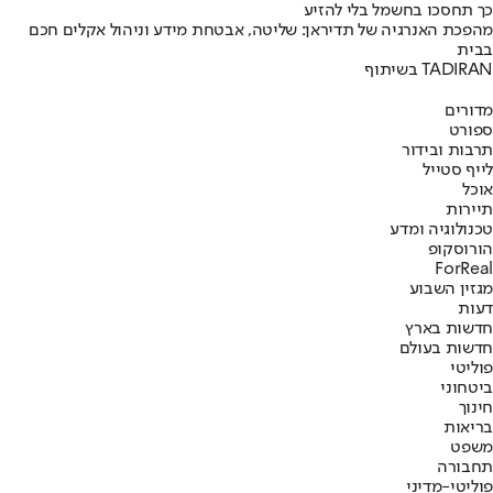
כך תחסכו בחשמל בלי להזיע
מהפכת האנרגיה של תדיראן: שליטה, אבטחת מידע וניהול אקלים חכם
בבית
בשיתוף TADIRAN
מדורים
ספורט
תרבות ובידור
לייף סטייל
אוכל
תיירות
טכנולוגיה ומדע
הורוסקופ
ForReal
מגזין השבוע
דעות
חדשות בארץ
חדשות בעולם
פוליטי
ביטחוני
חינוך
בריאות
משפט
תחבורה
פוליטי-מדיני