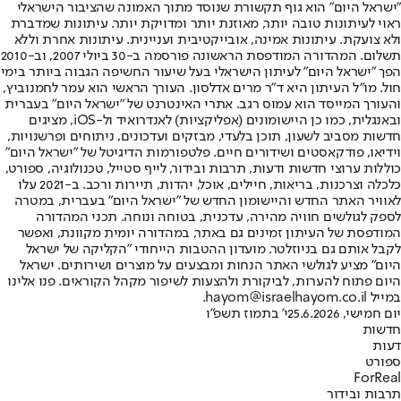
"ישראל היום" הוא גוף תקשורת שנוסד מתוך האמונה שהציבור הישראלי
ראוי לעיתונות טובה יותר, מאוזנת יותר ומדויקת יותר. עיתונות שמדברת
ולא צועקת. עיתונות אמינה, אובייקטיבית ועניינית. עיתונות אחרת וללא
תשלום. המהדורה המודפסת הראשונה פורסמה ב-30 ביולי 2007, וב-2010
הפך "ישראל היום" לעיתון הישראלי בעל שיעור החשיפה הגבוה ביותר בימי
חול. מו"ל העיתון היא ד"ר מרים אדלסון. העורך הראשי הוא עמר לחמנוביץ,
והעורך המייסד הוא עמוס רגב. אתרי האינטרנט של "ישראל היום" בעברית
ובאנגלית, כמו כן היישומונים (אפליקציות) לאנדרואיד ול-iOS, מציגים
חדשות מסביב לשעון, תוכן בלעדי, מבזקים ועדכונים, ניתוחים ופרשנויות,
וידיאו, פודקאסטים ושידורים חיים. פלטפורמות הדיגיטל של "ישראל היום"
כוללות ערוצי חדשות ודעות, תרבות ובידור, לייף סטייל, טכנולוגיה, ספורט,
כלכלה וצרכנות, בריאות, חיילים, אוכל, יהדות, תיירות ורכב. ב-2021 עלו
לאוויר האתר החדש והיישומון החדש של "ישראל היום" בעברית, במטרה
לספק לגולשים חוויה מהירה, עדכנית, בטוחה ונוחה. תכני המהדורה
המודפסת של העיתון זמינים גם באתר, במהדורה יומית מקוונת, ואפשר
לקבל אותם גם בניוזלטר. מועדון ההטבות הייחודי "הקליקה של ישראל
היום" מציע לגולשי האתר הנחות ומבצעים על מוצרים ושירותים. ישראל
היום פתוח להערות, לביקורת ולהצעות לשיפור מקהל הקוראים. פנו אלינו
במייל hayom@israelhayom.co.il.
יום חמישי, 25.6.2026
י' בתמוז תשפ"ו
חדשות
דעות
ספורט
ForReal
תרבות ובידור