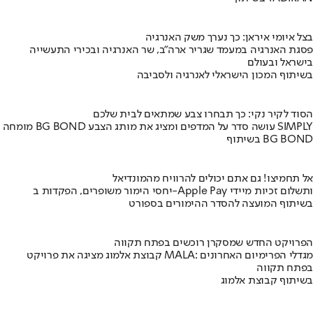
בצל איומי איראן: כך נערך משק האנרגיה
פסגת האנרגיה במעמד שגריר ארה"ב, שר האנרגיה ובכירי התעשייה
בישראל ובעולם
בשיתוף המכון הישראלי לאנרגיה ולסביבה
הסוד לקיר נקי: כך תבחרו צבע שמתאים לבית שלכם
מומחה BG BOND עושה סדר על המדפים ומציג את מותג הצבע SIMPLY
בשיתוף BG BOND
אל תחמיצו! גם אתם יכולים להרוויח מהמונדיאל
יחסי הימור משופרים, הפקדות ב-Apple Pay ותשלום זכיות מיידי
בשיתוף המועצה להסדר ההימורים בספורט
הפרויקט החדש שמסקרן רוכשים בפתח תקווה
קבוצת אלמוג מציגה את פרויקט MALA: מגדלי הפרימיום האחרונים
בפתח תקווה
בשיתוף קבוצת אלמוג