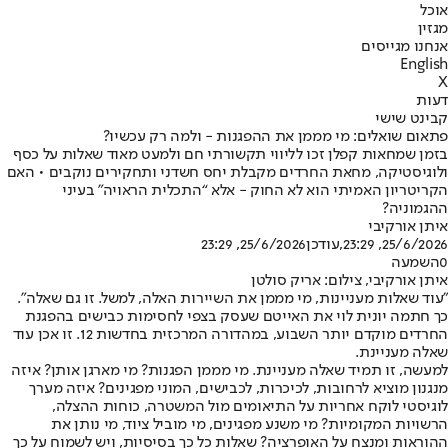
אוכל
מגזין
אנחנו מגייסים
English
X
דעות
קבינט שישי
פתאום שואלים: מי מממן את ההפגנות - ולמה רק עכשיו?
בזמן שמחאות קפלן זכו לליווי תקשורתי חם ולמעט מאוד שאלות על כסף
ולוגיסטיקה, מחאת החרדים מקבלת יחס חשדני ותחקירים נוקבים • האם
הקריטריון האמיתי הוא לא החוק - אלא “התכלית הראויה” בעיני
ההגמוניה?
איתן אורקיבי
25/6/2026, 23:29
,עודכן
25/6/2026, 23:29
0
השמעה
איתן אורקיבי, צילום: אריק סולטן
"עוד שאלות מעניינות, מי מממן את השיירות האלה, למשל. זו גם שאלה".
כך חתמה יונית לוי את האייטם שעסק בצפי לחסימות כבישים בהפגנת
החרדים מוקדם יותר השבוע, במהדורה המרכזית בחדשות 12. זו אכן עוד
שאלה מעניינת.
למעשה, זו תמיד שאלה מעניינת. מי מממן הפגנות? מי מארגן אותן? איזה
מנגנון מוציא לרחובות, לכיכרות, לכבישים, המוני מפגינים? איזה מערך
לוגיסטי לוקח אחריות על התיאומים מול המשטרה, כוחות ההצלה,
הרשויות המקומיות? מי משנע מפגינים, מי מוביל ציוד, מי נותן את
ההוראות ומנצח על האופרציה? שאלות כל כך בסיסיות, ויש לשמוח על כך