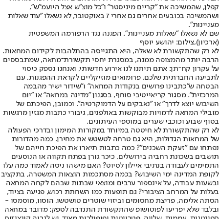
קפלן, שהמשיכה את "קריים מיניסטר" ו"כל מוצ"ש אצל היועמ"ש",
ושהמשיכה בכובעים אחרים גם אחרי 7 באוקטובר, לא נשאלו "עוד שאלות
מעניינות".
שם לא נשאלו "שאלות מעניינות". הפגנה נגד הרפורמה המשפטית
(ארכיון),צילום: יהושע יוסף
לא רק שהתקשורת לא שאלה, היא התגייסה בהתלהבות לקידום המחאות.
הרבה יותר מהמצופה ממנה, במסגרת יחסי תקשורת־מחאה, שמתבססים
על עקרון קח־תן: אתם תיתנו לנו אירוע חדשותי, ואנחנו נספק כיסוי
לתביעה החברתית שלכם. פרומואים מוזיקליים לקראת ההפגנות, עם
הבטחה ש"כתבינו פרושים בנקודות המחאה" ו"שידור ישיר מהבמה
המרכזית". מסגור קריאייטיבי סוחף, בסגנון "מדינה במחאה" או "יום
השיבוש יוצא לדרך" או "נאבקים על הדמוקרטיה". וכמובן, הפיכתם של
מובילי המחאה לדמויות מבוקשות באולפנים, גיבורי כתבות מגזין מרגשות
בסוף שבוע וכוכבי שערים במוספי העיתונים.
לא רק שהתקשורת לא חיטטה במיוחד במקורות המימון ובדרכי הפעולה
של המחאות הגדולות, היא גם טרחה לטשטש את מחירן. כמה מהדורות
נפתחו עם "זעקת השכנים"? כמה כתבות תיארו את הפיכת חייהם של
תושבים בשכונת רחביה בירושלים, כיכר גורן בפתח תקווה או הנוסעים
התמימים לעבודה בנתיבי איילון לסיוט? האם מישהו ניסה לאמוד כמה עלו
לקופת המדינה ימי השיבוש? בכמה מסתכמות הוצאות המשטרה, בתקציב
ובשעות עבודה, על אינספור ערבים ומוצאי שבתות שבהם לקחה המחאה
בעלות על המרחב הציבורי? גם תופעות כמו השחתת רכוש, פגיעה בציוד,
הסתה אלימה, פריצת מחסומים וביזוי שוטרים טושטשו, הוסוו, מוסמסו -
ובלבד שלא יפריעו לפוטושופ שהתקשורת התנדבה לספק: מדובר במחאה
ספונטנית, עממית, שלווה, פטריוטית ופופולרית מאוד. יש לגביה קונצנזוס.