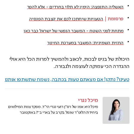
האשליה התנפצה: הימין לא תלוי בחרדים - אלא להפך
פרסומת
 | 
הטעויות שיחתכו לכם את קצבת הפנסיה
מתחת לפני השטח - המשבר הנפשי של ישראל כבר כאן
החזית השמינית: המשבר במערכת החינוך
היכולת של בנינו לבכות, לכאוב ולהמשיך למרות הכל היא אולי 
ההגדרה הכי עמוקה לעוצמה ולגבורה.
טעינו? נתקן! אם מצאתם טעות בכתבה, נשמח שתשתפו אותנו
מיכל נגרי
מיכל היא אמו של רס״ן רועי נגרי הי"ד, מפקד צוות המילואים
ביחידת הלוט״ר שנפל בקרב על בארי ב־7 באוקטובר