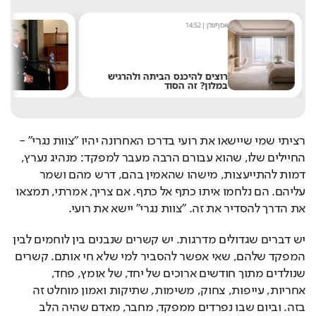
אסף גולן
|
14:52
מ
רוצים להיכנס הביתה ולהרגיש
במלון? זה הסוד
ל
רציתי שמי שיישאו את רועי בדרכו האחרונה יהיו "צוות נגרי" - 
החיילים שלו, שהוא עבורם הרבה מעבר למפקד: מנהיג נערץ, 
דמות להתייעצות, מישהו שהאמין בהם, דרש מהם ושמר 
עליהם. הם נלחמו איתו כתף אל כתף. אם צריך, אמרתי, תמצאו 
את הדרך להסדיר את זה. "צוות נגרי" יישא את רועי.
יש דברים שגדולים מדרגות. יש קשרים שנבנים בין לוחמים לבין 
המפקד שלהם, שאי אפשר להסביר למי שלא חי אותם. קשרים 
שנולדים מתוך חודשים ארוכים של יחד, של אומץ, פחד, 
אחריות, עייפות, צחוק, משימות, שתיקות ואמון מוחלט זה 
בזה. וביום שבו נפרדים ממפקד, מחבר, מאדם שהיה הלב 