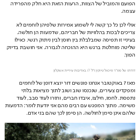
הפועם והמוביל של הצוות, הרעות הזאת היא חלק מהפרידה 
עצמה.
אולי לכן כל כך קשה לי לשמוע אמירות שלפיהן לוחמים לא 
צריכים לבכות בהלוויות של חבריהם, שדמעות הן חולשה. 
בעיניי זו תפיסה שמבלבלת בין חוסן לבין ניתוק רגשי. כאילו 
שליטה מוחלטת ברגש היא ההוכחה לגבורה. אני חושבת בדיוק 
הפוך.
Loaded
: 
Unmute
100.00%
דודתו של סמ"ר מיכאל טיוקין ז"ל // באדיבות עיריית אשקלון
מאז 7 באוקטובר אנחנו פוגשים דור יוצא דופן של לוחמים 
ומפקדים צעירים, שנכנסו שוב ושוב לתוך מציאות בלתי 
נתפסת. לחמו, חילצו, איבדו חברים, וחזרו לעוד סבב, לעוד 
משימה. מתוך המפגש עם רבים מהם אני יודעת לומר: הדמעות 
שלהם אינן סימן לחולשה. הן סימן לכך שהם בני אדם.