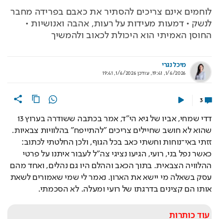
לוחמים אינם צריכים להסתיר את כאבם בפרידה מחבר
לנשק • דמעות מעידות על רעות, אהבה ואנושיות •
החוסן האמיתי הוא היכולת לכאוב ולהמשיך
מיכל נגרי
1/6/2026, 19:41
,
עודכן
1/6/2026, 19:41
3
דדי שמחי, אביו של גיא הי"ד, אמר בכתבה ששודרה בערוץ 13 
שהוא לא חושב שחיילים צריכים ״להתייפח״ בהלוויות צבאיות. 
זזתי באי־נוחות וחשתי כאב בכל הגוף, ולכן החלטתי לכתוב: 
כאשר נפל בני, רועי, הגיעו נציגי צה"ל לעבור איתנו על פרטי 
ההלוויה הצבאית. בתוך הכאב וההלם היו גם נהלים, ואחד מהם 
עסק בשאלה מי יישא את הארון. נאמר לי שמי שאמורים לשאת 
אותו הם קצינים בדרגתו של רועי ומעלה. לא הסכמתי.
עוד כותרות