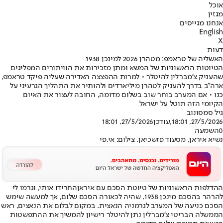
אוכל
מגזין
אנחנו מגייסים
English
X
דעות
האשליה של טראמפ: מטהרן 2026 למינכן 1938
הטיוטות הראשוניות של המשא ומתן מזכירות את הוויתורים המפליגים
שהעניק צ'מברלין להיטלר • למרות ההפצצה האדירה שעליה פיקד טראמפ,
ארה"ב בדרך להעניק לטהרן מיליארדים ולהותיר את התהליך הגרעיני על
כנו • אם המערב בוחר שוב בשלום מדומה, החובה לעצור את האיום
הקיומי הזה תוטל על ישראל
גיל סמסונוב
27/5/2026, 18:01
,עודכן
27/5/2026, 18:01
0
השמעה
נשיא איראן, מסעוד פזשכיאן. צילום: אי.פי
ההדלפות הראשוניות של טיוטת הסכם עם איראן
החרידו אותי, וגרמו לי
להרהר בהסכם מינכן 1938, שהיה לכאורה הסכם שלום, אך למעשה שימש
הסכם כניעה של המערב לגרמניה הנאצית. במקום לבלום את הנאצים, ראש
הממשלה הבריטי צ'מברלין נתן להיטלר רישיון להמשיך את ההתפשטות