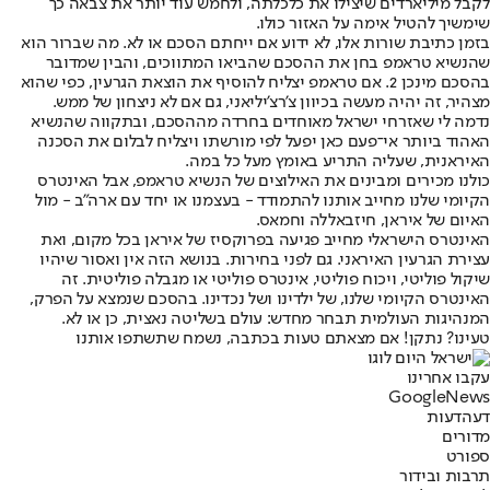
לקבל מיליארדים שיצילו את כלכלתה, ולחמש עוד יותר את צבאה כך
שימשיך להטיל אימה על האזור כולו.
בזמן כתיבת שורות אלו, לא ידוע אם ייחתם הסכם או לא. מה שברור הוא
שהנשיא טראמפ בחן את ההסכם שהביאו המתווכים, והבין שמדובר
בהסכם מינכן 2. אם טראמפ יצליח להוסיף את הוצאת הגרעין, כפי שהוא
מצהיר, זה יהיה מעשה בכיוון צ'רצ'יליאני, גם אם לא ניצחון של ממש.
נדמה לי שאזרחי ישראל מאוחדים בחרדה מההסכם, ובתקווה שהנשיא
האהוד ביותר אי־פעם כאן יפעל לפי מורשתו ויצליח לבלום את הסכנה
האיראנית, שעליה התריע באומץ מעל כל במה.
כולנו מכירים ומבינים את האילוצים של הנשיא טראמפ, אבל האינטרס
הקיומי שלנו מחייב אותנו להתמודד - בעצמנו או יחד עם ארה"ב - מול
האיום של איראן, חיזבאללה וחמאס.
האינטרס הישראלי מחייב פגיעה בפרוקסיז של איראן בכל מקום, ואת
עצירת הגרעין האיראני. גם לפני בחירות. בנושא הזה אין ואסור שיהיו
שיקול פוליטי, ויכוח פוליטי, אינטרס פוליטי או מגבלה פוליטית. זה
האינטרס הקיומי שלנו, של ילדינו ושל נכדינו. בהסכם שנמצא על הפרק,
המנהיגות העולמית תבחר מחדש: עולם בשליטה נאצית, כן או לא.
טעינו? נתקן! אם מצאתם טעות בכתבה, נשמח שתשתפו אותנו
עקבו אחרינו
G
o
o
g
l
e
News
דעה
דעות
מדורים
ספורט
תרבות ובידור