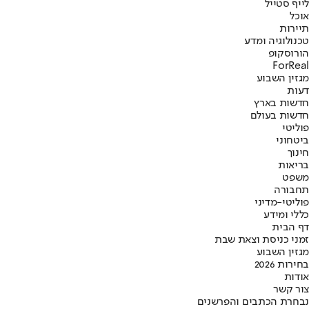
לייף סטייל
אוכל
תיירות
טכנולוגיה ומדע
הורוסקופ
ForReal
מגזין השבוע
דעות
חדשות בארץ
חדשות בעולם
פוליטי
ביטחוני
חינוך
בריאות
משפט
תחבורה
פוליטי-מדיני
כללי ומידע
דף הבית
זמני כניסת וצאת שבת
מגזין השבוע
בחירות 2026
אודות
צור קשר
נבחרת הכתבים והפרשנים