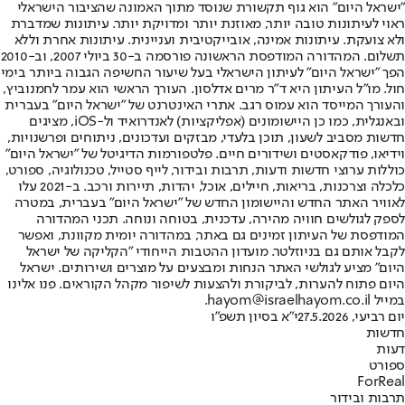
"ישראל היום" הוא גוף תקשורת שנוסד מתוך האמונה שהציבור הישראלי
ראוי לעיתונות טובה יותר, מאוזנת יותר ומדויקת יותר. עיתונות שמדברת
ולא צועקת. עיתונות אמינה, אובייקטיבית ועניינית. עיתונות אחרת וללא
תשלום. המהדורה המודפסת הראשונה פורסמה ב-30 ביולי 2007, וב-2010
הפך "ישראל היום" לעיתון הישראלי בעל שיעור החשיפה הגבוה ביותר בימי
חול. מו"ל העיתון היא ד"ר מרים אדלסון. העורך הראשי הוא עמר לחמנוביץ,
והעורך המייסד הוא עמוס רגב. אתרי האינטרנט של "ישראל היום" בעברית
ובאנגלית, כמו כן היישומונים (אפליקציות) לאנדרואיד ול-iOS, מציגים
חדשות מסביב לשעון, תוכן בלעדי, מבזקים ועדכונים, ניתוחים ופרשנויות,
וידיאו, פודקאסטים ושידורים חיים. פלטפורמות הדיגיטל של "ישראל היום"
כוללות ערוצי חדשות ודעות, תרבות ובידור, לייף סטייל, טכנולוגיה, ספורט,
כלכלה וצרכנות, בריאות, חיילים, אוכל, יהדות, תיירות ורכב. ב-2021 עלו
לאוויר האתר החדש והיישומון החדש של "ישראל היום" בעברית, במטרה
לספק לגולשים חוויה מהירה, עדכנית, בטוחה ונוחה. תכני המהדורה
המודפסת של העיתון זמינים גם באתר, במהדורה יומית מקוונת, ואפשר
לקבל אותם גם בניוזלטר. מועדון ההטבות הייחודי "הקליקה של ישראל
היום" מציע לגולשי האתר הנחות ומבצעים על מוצרים ושירותים. ישראל
היום פתוח להערות, לביקורת ולהצעות לשיפור מקהל הקוראים. פנו אלינו
במייל hayom@israelhayom.co.il.
יום רביעי, 27.5.2026
י"א בסיון תשפ"ו
חדשות
דעות
ספורט
ForReal
תרבות ובידור