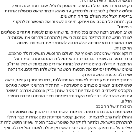
הנאצית תמורת שלום מדומה.
רק אדם אחד עמד מול הכניעה: ווינסטון צ'רצ'יל. יעברו עוד שנה וחצי,
ופלישה לפולין, לנורבגיה ולדנמרק, עד שהוא ייבחר לראש ממשלת אחדות
בריטית ויציל את העולם בדקה התשעים.
גנץ: "תחת כל הסכם עם איראן, חייבים לשמור את האפשרות לתקוף
בעצמנו"
ושוב המערב רוצה שלום בכל מחיר, עד שהוא מוכן לעשות ויתורים מפליגים
לצורר חדש, לתת למדינה מסוכנת רישיון להתרחב ולדרוס את שכנותיה.
שוב המערב נכנע למדינה שלא מנסה להסתיר את השקפת עולמה
הקיצונית.
דווקא אחרי שהמנהיג האמיץ של העולם החופשי, הנשיא דונלד טראמפ,
פתח במערכה שנייה נגד מדינת האייתוללות המתגרענת, ופיקד על
ההפצצה הגדולה בהיסטוריה של כוחות אדירים מצבאות ישראל וארה"ב -
ציפינו ששליחיו יסיימו את הכנעת המשטר על שולחן הדיונים. אך נראה
שארה"ב נכנעת במשא ומתן.
בתיווך מדינות מקורבות למשטר האייתוללות, כמו פקיסטן וקטאר, נראה
שהאיראנים יוצאים מנצחים מהמערכה - התהליך הגרעיני יימשך, ואיראן
תקבל מיליארדים רבים עוד יותר ממה שנתן ברק אובמה. ארה"ב תישאר
עם מה שהיה לה כבר לפני הקרבות: פתיחת מצר הורמוז וירידת מחירי
הדלק.
המנצחת של ההסכם
כשטיוטת ההסכם פורסמה, מדינות האזור מיהרו להבין את משמעותו
והחלו להתקרב למנצחת - איראן. קטאר ומדינות נפט אחרות כבר החלו
להתרחק מישראל, ולחזור לחיקו של משטר שכבר הוכיח שאינו חושש לירות
טילים על בירותיהן. מהלך כזה יוכיח שאיראן יכולה לעמוד מול ארה"ב ואף