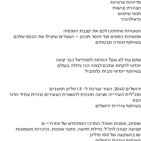
מדיניות פרטיות
הצהרת נגישות
תנאי שימוש
כדאי
להכיר
הטעויות שיחתכו לכם את קצבת הפנסיה
ממשיכת כספים ועד חוסר תכנון – הצעדים שיצילו את הכסף שלכם
בשיתוף מנורה מבטחים
אתם עוד לא שם? הטיסה למונדיאל כבר יצאה
יונדאי לוקחת אתכם לבמה הכי גדולה בעולם
בשיתוף יונדאי מבית כלמוביל
ירושלים 2040: העיר נערכת ל- 1.5 מליון תושבים
מנכ"לית העירייה מציגה תוכנית להשארת הצעירים ובניית עתיד הדור
הבא
בשיתוף עיריית ירושלים
שופינג, אמנות ואוכל: המרכז המתחדש של מזרח י-ם
קפיצה קטנה לחו"ל: טיילת חדשה, מיצגי אמנות, וכיכרות משופצות
בהשקעה של 100 מיליון ₪
בשיתוף עיריית ירושלים