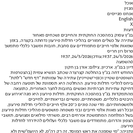
אוכל
מגזין
אנחנו מגייסים
English
X
דעות
בג"ץ עסוק במהפכה החוקתית והחייבים נשכחים מאחור
עתירה על כשלים חמורים בהליכי חדלות פירעון נדחתה בקצרה, בזמן
שמאות אלפי חייבים מתמודדים עם סחבת, חובות ומשבר כלכלי מתמשך
פרופ' רון חריס
24/5/2026, 19:37
,עודכן
24/5/2026, 19:37
0
השמעה
דיון בבג"ץ, ארכיון, צילום: אורן בן חקון
החודש דחה בג"ץ בהחלטה קצרצרה שכתב הנשיא עמית (בהצטרפות
השופטים שטיין וכנפי־שטייניץ) עתירה של עמותות "דף חדש" ו"לתת"
ביחס להליכי חדלות פירעון. ההחלטה היא תסמונת של תופעה רחבה של
דחיקת עתירות חברתיות ואנשים בחובות לחצר האחורית, כתוצאה
מהתמקדות בג"ץ במהפכה החוקתית. חדלות פירעון היא מגה־אירוע עם
היבטים כלכליים, משפחתיים, נפשיים ובריאותיים, לחייבים
ולמשפחותיהם. מדי שנה פונים כ־20 אלף חייבים להליכי חדלות פירעון,
ובכל רגע מאות אלפי חייבים ובני משפחה מושפעים מהליכי חדלות פירעון.
בשל המלחמה המתמשכת אזרחים רבים, משרתי מילואים ופצועים, תושבי
הצפון והדרום, מתמודדים עם משבר כלכלי ועלולים להידרדר לחדלות
פירעון.
נתניהו: ״מי שממנה את ראש המוסד, זה רק רה"מ, לא היועמ"שית ולא