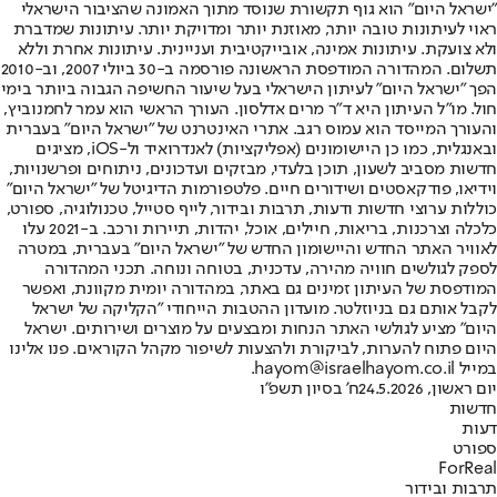
"ישראל היום" הוא גוף תקשורת שנוסד מתוך האמונה שהציבור הישראלי
ראוי לעיתונות טובה יותר, מאוזנת יותר ומדויקת יותר. עיתונות שמדברת
ולא צועקת. עיתונות אמינה, אובייקטיבית ועניינית. עיתונות אחרת וללא
תשלום. המהדורה המודפסת הראשונה פורסמה ב-30 ביולי 2007, וב-2010
הפך "ישראל היום" לעיתון הישראלי בעל שיעור החשיפה הגבוה ביותר בימי
חול. מו"ל העיתון היא ד"ר מרים אדלסון. העורך הראשי הוא עמר לחמנוביץ,
והעורך המייסד הוא עמוס רגב. אתרי האינטרנט של "ישראל היום" בעברית
ובאנגלית, כמו כן היישומונים (אפליקציות) לאנדרואיד ול-iOS, מציגים
חדשות מסביב לשעון, תוכן בלעדי, מבזקים ועדכונים, ניתוחים ופרשנויות,
וידיאו, פודקאסטים ושידורים חיים. פלטפורמות הדיגיטל של "ישראל היום"
כוללות ערוצי חדשות ודעות, תרבות ובידור, לייף סטייל, טכנולוגיה, ספורט,
כלכלה וצרכנות, בריאות, חיילים, אוכל, יהדות, תיירות ורכב. ב-2021 עלו
לאוויר האתר החדש והיישומון החדש של "ישראל היום" בעברית, במטרה
לספק לגולשים חוויה מהירה, עדכנית, בטוחה ונוחה. תכני המהדורה
המודפסת של העיתון זמינים גם באתר, במהדורה יומית מקוונת, ואפשר
לקבל אותם גם בניוזלטר. מועדון ההטבות הייחודי "הקליקה של ישראל
היום" מציע לגולשי האתר הנחות ומבצעים על מוצרים ושירותים. ישראל
היום פתוח להערות, לביקורת ולהצעות לשיפור מקהל הקוראים. פנו אלינו
במייל hayom@israelhayom.co.il.
יום ראשון, 24.5.2026
ח' בסיון תשפ"ו
חדשות
דעות
ספורט
ForReal
תרבות ובידור