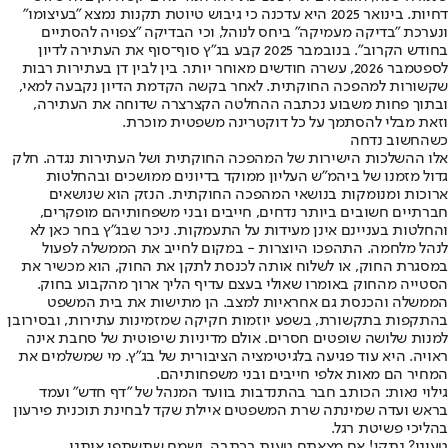
דחיות. בינואר 2025 היא עדכנה כי גיבוש טיוטת תקנות נמצא "בעיצומו"
ונערכת "בדיקה מעמיקה" ביחס לנוהל, וכי הבדיקה "צפויה להסתיים
בחודש הקרוב". בנובמבר 2025 קבע בג"ץ סוף־סוף את העתירה לדיון
לספטמבר 2026, עשרה חודשים מאוחר יותר. בין לבין דן בעתירות רבות
שקשורות למהפכה החוקתית. לאחר בקשה הקדמת הדיון נקבעה למאי,
ובתוך פחות משבוע נכתבה ההחלטה הקצרצרה שדוחה את העתירה,
וזאת מבלי להסתמך על כל דוקטרינה משפטית מוכרת.
כשהחשוב נדחה
אלו ההשלכות הישירות של המהפכה החוקתית ושל העתירות נגדה. חלק
גדול מזמנו של ביהמ"ש העליון ממוקד בדיונים ממושכים ובהחלטות
ארוכות ומנומקות בנושאי המהפכה החוקתית. הנזק הוא שנושאים
חברתיים חשובים ביותר נדחים, חייבים ובני משפחותיהם מופקרים,
והחלטות בעניינם אינן מעידות על התעמקות. ניכר שבג"ץ בחר כאן לא
לנהל מלחמה. התהפכו היוצרות - במקום לחייב את הממשלה לפעול
במסגרת החוק, או לשלוח אותה לכנסת לתקן את החוק, הוא מכשיר את
הסטייה מהחוק באומרו שאולי בעצם עדיף הליך ארוך מהקבוע בחוק.
הממשלה והכנסת גם אחראיות למצב. הן מתישות את בית המשפט
בהתקפות בתקשורת, בשפע יוזמות חקיקה שמזמינות עתירות, ובסירובן
למנות שלושה שופטים חסרים. אולם מדיניות שיפוטית של סחבת אינה
ראויה. היא עוד פגיעה בלגיטימציה הציבורית של בג"ץ. מי שמשלמים את
המחיר הם מאות אלפי חייבים ובני משפחותיהם.
גילוי נאות: הכותב חבר בהתנדבות בוועד המנהל של "דף חדש" ועמד
בראש ועדה שמינתה שרת המשפטים איילת שקד לבחינת תוכנית פירעון
בהליכי פשיטת רגל.
טעינו? נתקן! אם מצאתם טעות בכתבה, נשמח שתשתפו אותנו