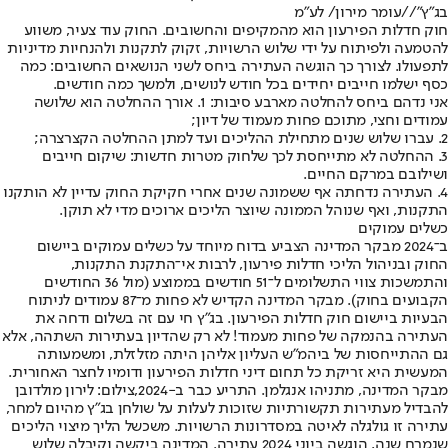
בג"ץ"//עומר מירון/ לע״מ
חוק חדלות הפירעון הוא מהמקיפים והחשובים. החוק עוד צעיר, משווע
להטמעה ולפיתוח על ידי שלוש הרשויות, זקוק לתקנות ולהנחיות מדיניות
לתפעולו. לצורך כך הוגשה העתירה ביחס לשני הנושאים החשובים: כמה
כסף ישלמו חייבים יחידים בכל חודש לנושים, ולמשך כמה חודשים.
אני נדהם ביחס להחלטה מארבע סיבות: 1. אורך ההחלטה הוא שלושה
עמודים וחצי, מתוכם פחות מעמוד של דיון;
2. עברו שלוש שנים מתחילת ההליכים ועד למתן ההחלטה הקצרצרה;
3. ההחלטה לא מתייחסת לכך שלחוק מטרות חדשות: שיקום חייבים
ושילובם במרקם החיים.
4. העתירה נדחתה אף ששמונה שנים אחרי חקיקת החוק עדיין לא הותקנו
התקנות, ואף שנוהל הממונה שיוצר הליכים ארוכים מדי לא תוקן.
כשלים עמוקים
ב־2024 מבקר המדינה הצביע בדוח מיוחד על כשלים עמוקים ביישום
החוק ובניהול הליכי חדלות פירעון, לרבות אי־התקנת התקנות,
והתמשכות צווי התשלומים ל־51 חודשים בממוצע (מול 36 החודשים
הקבועים בחוק). מבקר המדינה הקדיש לא פחות מ־87 עמודים לניתוח
הבעיות ביישום חוק חדלות הפירעון. בג"ץ חי עם זה בשלום ודחה את
העתירה בהנמקה של פחות מעמוד! לא רק שהדיון בעתירות השתהה, אלא
גם ההתייחסות של ביהמ"ש העליון אליהן היתה מזלזלת, ומשמעותה
המעשית היא זריקת כל תחום דיני חדלות הפירעון ודומיו לחצר האחורית.
מבקר המדינה, מתניהו אנגלמן. התריע כבר ב-2024,צילום: לירון מולדובן
להבדיל מעתירות תקשורתיות שזוכות לעלות על שולחן בג"ץ מהיום למחר,
עתירה זו גולגלה לאיטה במסדרונות הרשויות. משכשל הליך מיצוי הליכים
שנמרח שנה, הוגשה ביוני 2024 עתירה. המדינה ביקשה וקיבלה שלוש