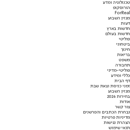
טכנולוגיה ומדע
הורוסקופ
ForReal
מגזין השבוע
דעות
חדשות בארץ
חדשות בעולם
פוליטי
ביטחוני
חינוך
בריאות
משפט
תחבורה
פוליטי-מדיני
כללי ומידע
דף הבית
זמני כניסת וצאת שבת
מגזין השבוע
בחירות 2026
אודות
צור קשר
נבחרת הכתבים והפרשנים
מדיניות פרטיות
הצהרת נגישות
תנאי שימוש