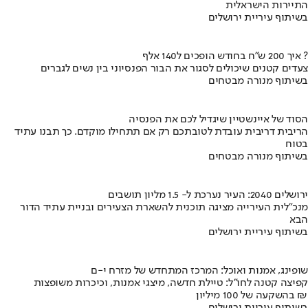
התיירות הישראלית
בשיתוף עיריית ירושלים
איך 200 ש"ח בחודש הופכים ל140 אלף ?
צעדים קטנים שיכולים לסגור את הבור הפנסיוני בין נשים לגברים
בשיתוף מנורה מבטחים
הסוד של איינשטיין שיגדיל לכם את הפנסיה
הריבית דריבית עובדת לטובתכם רק אם תתחילו מוקדם. כך תבנו עתיד
בטוח
בשיתוף מנורה מבטחים
ירושלים 2040: העיר נערכת ל- 1.5 מליון תושבים
מנכ"לית העירייה מציגה תוכנית להשארת הצעירים ובניית עתיד הדור
הבא
בשיתוף עיריית ירושלים
שופינג, אמנות ואוכל: המרכז המתחדש של מזרח י-ם
קפיצה קטנה לחו"ל: טיילת חדשה, מיצגי אמנות, וכיכרות משופצות
בהשקעה של 100 מיליון ₪