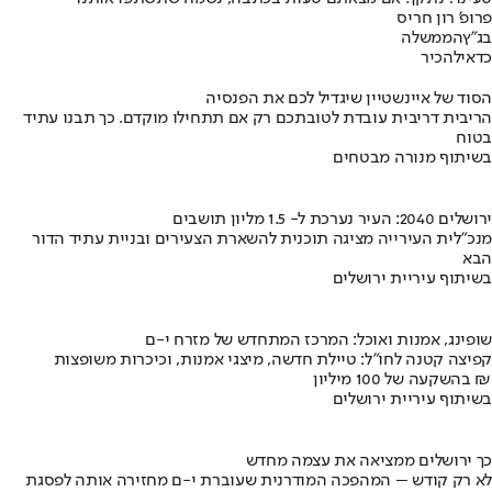
פרופ' רון חריס
בג"ץ
הממשלה
כדאי
להכיר
הסוד של איינשטיין שיגדיל לכם את הפנסיה
הריבית דריבית עובדת לטובתכם רק אם תתחילו מוקדם. כך תבנו עתיד
בטוח
בשיתוף מנורה מבטחים
ירושלים 2040: העיר נערכת ל- 1.5 מליון תושבים
מנכ"לית העירייה מציגה תוכנית להשארת הצעירים ובניית עתיד הדור
הבא
בשיתוף עיריית ירושלים
שופינג, אמנות ואוכל: המרכז המתחדש של מזרח י-ם
קפיצה קטנה לחו"ל: טיילת חדשה, מיצגי אמנות, וכיכרות משופצות
בהשקעה של 100 מיליון ₪
בשיתוף עיריית ירושלים
כך ירושלים ממציאה את עצמה מחדש
לא רק קודש – המהפכה המודרנית שעוברת י-ם מחזירה אותה לפסגת