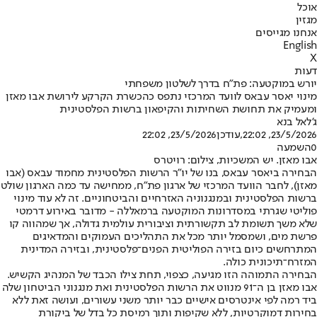
אוכל
מגזין
אנחנו מגייסים
English
X
דעות
יורש במוקטעה: פת"ח בדרך לשלטון משפחתי
מינוי יאסר עבאס לוועד המרכזי נתפס כהכשרת הקרקע לירושת אבו מאזן
ומעמיק את תחושת השחיתות והקיפאון ברשות הפלסטינית
ג'לאל בנא
23/5/2026, 22:02
,עודכן
23/5/2026, 22:02
0
השמעה
אבו מאזן. יש המשכיות, צילום: רויטרס
הבחירה ביאסר עבאס, בנו של יו"ר הרשות הפלסטינית מחמוד עבאס (אבו
מאזן), לחבר הוועד המרכזי של ארגון פת"ח, ממחישה עד כמה הארגון שולט
ברשות הפלסטינית ובמנגנוניה האזרחיים והביטחוניים. זה לא עוד מינוי
פוליטי שגרתי במסדרונות המוקטעה ברמאללה - מדובר באירוע דרמטי
שלא משך תשומת לב תקשורתית וציבורית עולמית גדולה, אך שמהווה קו
פרשת מים, ושמסמל יותר מכל את התהליכים העמוקים והמדאיגים
המתרחשים כיום בזירה הפוליטית הפנים־פלסטינית, ובזירה המדינית
המזרח־תיכונית כולה.
הבחירה התמוהה הזו מגיעה, כצפוי, תחת צילו הכבד של המנהיג הקשיש.
אבו מאזן בן ה־91 מנווט את הרשות הפלסטינית ואת מנגנוני הביטחון שלה
ביד רמה לפי אינטרסים אישיים כבר יותר משני עשורים, ועושה זאת ללא
בחירות דמוקרטיות, ללא שקיפות ותוך רמיסת כל בדל של ביקורת