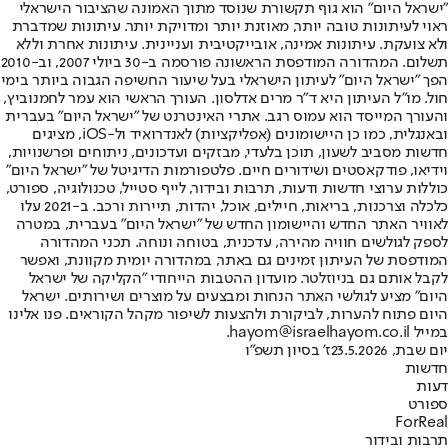
"ישראל היום" הוא גוף תקשורת שנוסד מתוך האמונה שהציבור הישראלי
ראוי לעיתונות טובה יותר, מאוזנת יותר ומדויקת יותר. עיתונות שמדברת
ולא צועקת. עיתונות אמינה, אובייקטיבית ועניינית. עיתונות אחרת וללא
תשלום. המהדורה המודפסת הראשונה פורסמה ב-30 ביולי 2007, וב-2010
הפך "ישראל היום" לעיתון הישראלי בעל שיעור החשיפה הגבוה ביותר בימי
חול. מו"ל העיתון היא ד"ר מרים אדלסון. העורך הראשי הוא עמר לחמנוביץ,
והעורך המייסד הוא עמוס רגב. אתרי האינטרנט של "ישראל היום" בעברית
ובאנגלית, כמו כן היישומונים (אפליקציות) לאנדרואיד ול-iOS, מציגים
חדשות מסביב לשעון, תוכן בלעדי, מבזקים ועדכונים, ניתוחים ופרשנויות,
וידיאו, פודקאסטים ושידורים חיים. פלטפורמות הדיגיטל של "ישראל היום"
כוללות ערוצי חדשות ודעות, תרבות ובידור, לייף סטייל, טכנולוגיה, ספורט,
כלכלה וצרכנות, בריאות, חיילים, אוכל, יהדות, תיירות ורכב. ב-2021 עלו
לאוויר האתר החדש והיישומון החדש של "ישראל היום" בעברית, במטרה
לספק לגולשים חוויה מהירה, עדכנית, בטוחה ונוחה. תכני המהדורה
המודפסת של העיתון זמינים גם באתר, במהדורה יומית מקוונת, ואפשר
לקבל אותם גם בניוזלטר. מועדון ההטבות הייחודי "הקליקה של ישראל
היום" מציע לגולשי האתר הנחות ומבצעים על מוצרים ושירותים. ישראל
היום פתוח להערות, לביקורת ולהצעות לשיפור מקהל הקוראים. פנו אלינו
במייל hayom@israelhayom.co.il.
יום שבת, 23.5.2026
ז' בסיון תשפ"ו
חדשות
דעות
ספורט
ForReal
תרבות ובידור