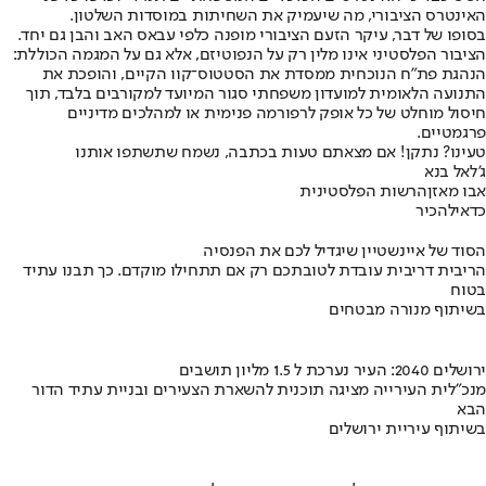
האינטרס הציבורי, מה שיעמיק את השחיתות במוסדות השלטון.
בסופו של דבר, עיקר הזעם הציבורי מופנה כלפי עבאס האב והבן גם יחד.
הציבור הפלסטיני אינו מלין רק על הנפוטיזם, אלא גם על המגמה הכוללת:
הנהגת פת"ח הנוכחית ממסדת את הסטטוס־קוו הקיים, והופכת את
התנועה הלאומית למועדון משפחתי סגור המיועד למקורבים בלבד, תוך
חיסול מוחלט של כל אופק לרפורמה פנימית או למהלכים מדיניים
פרגמטיים.
טעינו? נתקן! אם מצאתם טעות בכתבה, נשמח שתשתפו אותנו
ג'לאל בנא
אבו מאזן
הרשות הפלסטינית
כדאי
להכיר
הסוד של איינשטיין שיגדיל לכם את הפנסיה
הריבית דריבית עובדת לטובתכם רק אם תתחילו מוקדם. כך תבנו עתיד
בטוח
בשיתוף מנורה מבטחים
ירושלים 2040: העיר נערכת ל 1.5 מליון תושבים
מנכ"לית העירייה מציגה תוכנית להשארת הצעירים ובניית עתיד הדור
הבא
בשיתוף עיריית ירושלים