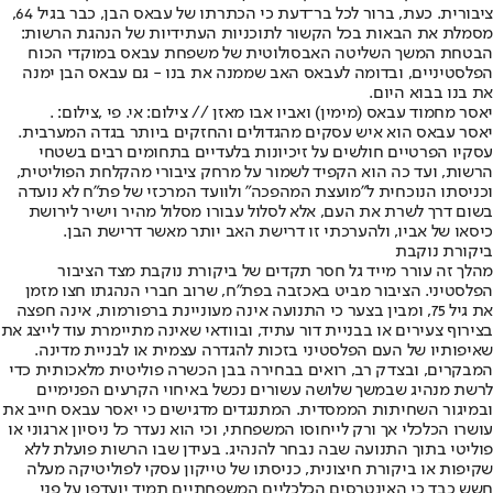
ציבורית. כעת, ברור לכל בר־דעת כי הכתרתו של עבאס הבן, כבר בגיל 64,
מסמלת את הבאות בכל הקשור לתוכניות העתידיות של הנהגת הרשות:
הבטחת המשך השליטה האבסולוטית של משפחת עבאס במוקדי הכוח
הפלסטיניים, ובדומה לעבאס האב שממנה את בנו - גם עבאס הבן ימנה
את בנו בבוא היום.
יאסר מחמוד עבאס (מימין) ואביו אבו מאזן // צילום: אי. פי ,צילום: .
יאסר עבאס הוא איש עסקים מהגדולים והחזקים ביותר בגדה המערבית.
עסקיו הפרטיים חולשים על זיכיונות בלעדיים בתחומים רבים בשטחי
הרשות, ועד כה הוא הקפיד לשמור על מרחק ציבורי מהקלחת הפוליטית,
וכניסתו הנוכחית ל"מועצת המהפכה" ולוועד המרכזי של פת"ח לא נועדה
בשום דרך לשרת את העם, אלא לסלול עבורו מסלול מהיר וישיר לירושת
כיסאו של אביו, ולהערכתי זו דרישת האב יותר מאשר דרישת הבן.
ביקורת נוקבת
מהלך זה עורר מייד גל חסר תקדים של ביקורת נוקבת מצד הציבור
הפלסטיני. הציבור מביט באכזבה בפת"ח, שרוב חברי הנהגתו חצו מזמן
את גיל 75, ומבין בצער כי התנועה אינה מעוניינת ברפורמות, אינה חפצה
בצירוף צעירים או בבניית דור עתיד, ובוודאי שאינה מתיימרת עוד לייצג את
שאיפותיו של העם הפלסטיני בזכות להגדרה עצמית או לבניית מדינה.
המבקרים, ובצדק רב, רואים בבחירה בבן הכשרה פוליטית מלאכותית כדי
לרשת מנהיג שבמשך שלושה עשורים נכשל באיחוי הקרעים הפנימיים
ובמיגור השחיתות הממסדית. המתנגדים מדגישים כי יאסר עבאס חייב את
עושרו הכלכלי אך ורק לייחוסו המשפחתי, וכי הוא נעדר כל ניסיון ארגוני או
פוליטי בתוך התנועה שבה נבחר להנהיג. בעידן שבו הרשות פועלת ללא
שקיפות או ביקורת חיצונית, כניסתו של טייקון עסקי לפוליטיקה מעלה
חשש כבד כי האינטרסים הכלכליים המשפחתיים תמיד יועדפו על פני