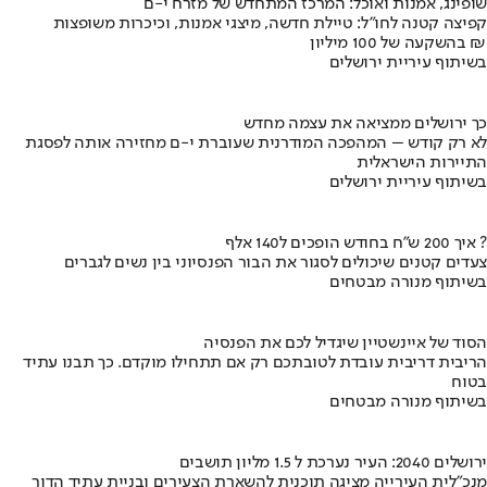
שופינג, אמנות ואוכל: המרכז המתחדש של מזרח י-ם
קפיצה קטנה לחו"ל: טיילת חדשה, מיצגי אמנות, וכיכרות משופצות
בהשקעה של 100 מיליון ₪
בשיתוף עיריית ירושלים
כך ירושלים ממציאה את עצמה מחדש
לא רק קודש – המהפכה המודרנית שעוברת י-ם מחזירה אותה לפסגת
התיירות הישראלית
בשיתוף עיריית ירושלים
איך 200 ש"ח בחודש הופכים ל140 אלף ?
צעדים קטנים שיכולים לסגור את הבור הפנסיוני בין נשים לגברים
בשיתוף מנורה מבטחים
הסוד של איינשטיין שיגדיל לכם את הפנסיה
הריבית דריבית עובדת לטובתכם רק אם תתחילו מוקדם. כך תבנו עתיד
בטוח
בשיתוף מנורה מבטחים
ירושלים 2040: העיר נערכת ל 1.5 מליון תושבים
מנכ"לית העירייה מציגה תוכנית להשארת הצעירים ובניית עתיד הדור