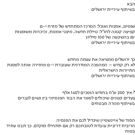
הבא
בשיתוף עיריית ירושלים
שופינג, אמנות ואוכל: המרכז המתחדש של מזרח י-ם
קפיצה קטנה לחו"ל: טיילת חדשה, מיצגי אמנות, וכיכרות משופצות
בהשקעה של 100 מיליון ₪
בשיתוף עיריית ירושלים
כך ירושלים ממציאה את עצמה מחדש
לא רק קודש – המהפכה המודרנית שעוברת י-ם מחזירה אותה לפסגת
התיירות הישראלית
בשיתוף עיריית ירושלים
איך 200 ש"ח בחודש הופכים ל140 אלף ?
צעדים קטנים שיכולים לסגור את הבור הפנסיוני בין נשים לגברים
בשיתוף מנורה מבטחים
הסוד של איינשטיין שיגדיל לכם את הפנסיה
הריבית דריבית עובדת לטובתכם רק אם תתחילו מוקדם. כך תבנו עתיד
בטוח