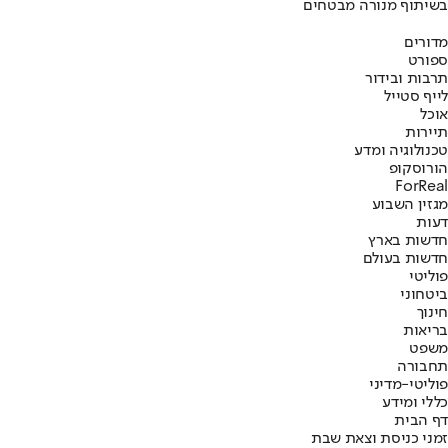
בשיתוף מנורה מבטחים
מדורים
ספורט
תרבות ובידור
לייף סטייל
אוכל
תיירות
טכנולוגיה ומדע
הורוסקופ
ForReal
מגזין השבוע
דעות
חדשות בארץ
חדשות בעולם
פוליטי
ביטחוני
חינוך
בריאות
משפט
תחבורה
פוליטי-מדיני
כללי ומידע
דף הבית
זמני כניסת וצאת שבת