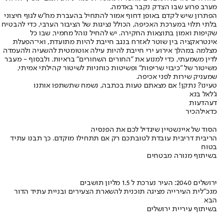
מערב פרוע שבו הצדק נקבר באדמה.
הפתרון שיש לקדם באופן דחוף אמור להתחיל בהעברת מח"ש לגוף חיצוני
בלתי תלוי במערכת האכיפה, הכולל נציגות של הציבור הערבי, כדי להבטיח
שקיפות ואמון בתוצאות החקירה. יש להחיל נוהל מחמיר, שבו כל
אינטראקציה בין שוטר לאזרח בנגב חייבת להיות מתועדת, ואי־הפעלת
מצלמה במהלך אירוע ירי חייבת להיות עילה אוטומטית להשעיה ולהעמדה
לדין משמעתי, כדי למנוע את "החורים השחורים" בראיות. ולבסוף - מעבר
משיטור של "כיבוי שריפות" ופשיטות כוחניות לשיטור קהילתי אמיתי,
שמעניק שירות לפני אכיפה.
טעינו? נתקן! אם מצאתם טעות בכתבה, נשמח שתשתפו אותנו
ג'לאל בנא
דעה
דעות
כדאי
להכיר
הסוד של איינשטיין שיגדיל לכם את הפנסיה
הריבית דריבית עובדת לטובתכם רק אם תתחילו מוקדם. כך תבנו עתיד
בטוח
בשיתוף מנורה מבטחים
ירושלים 2040: העיר נערכת ל 1.5 מליון תושבים
מנכ"לית העירייה מציגה תוכנית להשארת הצעירים ובניית עתיד הדור
הבא
בשיתוף עיריית ירושלים