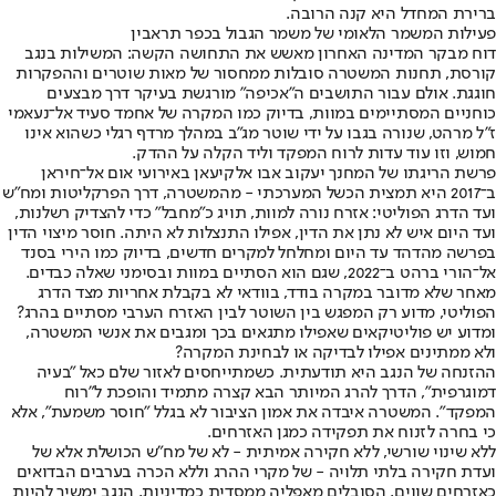
ברירת המחדל היא קנה הרובה.
פעילות המשמר הלאומי של משמר הגבול בכפר תראבין
דוח מבקר המדינה האחרון מאשש את התחושה הקשה: המשילות בנגב
קורסת, תחנות המשטרה סובלות ממחסור של מאות שוטרים וההפקרות
חוגגת. אולם עבור התושבים ה"אכיפה" מורגשת בעיקר דרך מבצעים
כוחניים המסתיימים במוות, בדיוק כמו המקרה של אחמד סעיד אל־נעאמי
ז"ל מרהט, שנורה בגבו על ידי שוטר מג"ב במהלך מרדף רגלי כשהוא אינו
חמוש, וזו עוד עדות לרוח המפקד וליד הקלה על ההדק.
פרשת הריגתו של המחנך יעקוב אבו אלקיעאן באירועי אום אל־חיראן
ב־2017 היא תמצית הכשל המערכתי - מהמשטרה, דרך הפרקליטות ומח"ש
ועד הדרג הפוליטי: אזרח נורה למוות, תויג כ"מחבל" כדי להצדיק רשלנות,
ועד היום איש לא נתן את הדין, אפילו התנצלות לא היתה. חוסר מיצוי הדין
בפרשה מהדהד עד היום ומחלחל למקרים חדשים, בדיוק כמו הירי בסנד
אל־הורי ברהט ב־2022, שגם הוא הסתיים במוות ובסימני שאלה כבדים.
מאחר שלא מדובר במקרה בודד, בוודאי לא בקבלת אחריות מצד הדרג
הפוליטי, מדוע רק המפגש בין השוטר לבין האזרח הערבי מסתיים בהרג?
ומדוע יש פוליטיקאים שאפילו מתגאים בכך ומגבים את אנשי המשטרה,
ולא ממתינים אפילו לבדיקה או לבחינת המקרה?
ההזנחה של הנגב היא תודעתית. כשמתייחסים לאזור שלם כאל "בעיה
דמוגרפית", הדרך להרג המיותר הבא קצרה מתמיד והופכת ל"רוח
המפקד". המשטרה איבדה את אמון הציבור לא בגלל "חוסר משמעת", אלא
כי בחרה לזנוח את תפקידה כמגן האזרחים.
ללא שינוי שורשי, ללא חקירה אמיתית - לא של מח"ש הכושלת אלא של
ועדת חקירה בלתי תלויה - של מקרי ההרג וללא הכרה בערבים הבדואים
כאזרחים שווים, הסובלים מאפליה ממסדית כמדיניות, הנגב ימשיך להיות