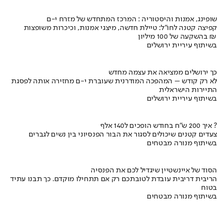
שופינג, אמנות והיסטוריה : המרכז המתחדש של מזרח י-ם
קפיצה קטנה לחו"ל: טיילת חדשה, מיצגי אמנות, וכיכרות משופצות
בהשקעה של 100 מיליון ₪
בשיתוף עיריית ירושלים
כך ירושלים ממציאה את עצמה מחדש
לא רק קודש – המהפכה המודרנית שעוברת י-ם מחזירה אותה לפסגת
התיירות הישראלית
בשיתוף עיריית ירושלים
איך 200 ש"ח בחודש הופכים ל140 אלף ?
צעדים קטנים שיכולים לסגור את הבור הפנסיוני בין נשים לגברים
בשיתוף מנורה מבטחים
הסוד של איינשטיין שיגדיל לכם את הפנסיה
הריבית דריבית עובדת לטובתכם רק אם תתחילו מוקדם. כך תבנו עתיד
בטוח
בשיתוף מנורה מבטחים