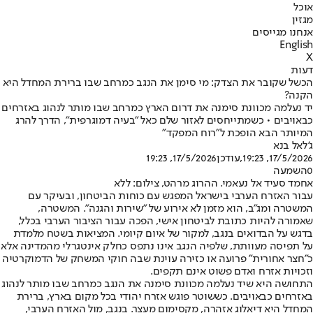
אוכל
מגזין
אנחנו מגייסים
English
X
דעות
הכשל שקובר את הצדק: מי סימן את הנגב כמרחב שבו ברירת המחדל היא
הקנה?
יד נעלמה מכוונת סימנה את דרום הארץ כמרחב שבו מותר לנהוג באזרחים
כבאויבים • כשמתייחסים לאזור שלם כאל "בעיה דמוגרפית", הדרך להרג
המיותר הבא הופכת ל"רוח המפקד"
ג'לאל בנא
17/5/2026, 19:23
,עודכן
17/5/2026, 19:23
0
השמעה
אחמד סעיד אל נעאמי. ההרוג מרהט, צילום: ללא
עבור האזרח הערבי בישראל המפגש עם כוחות הביטחון, ובעיקר עם
המשטרה ומג"ב, הוא מזמן לא אירוע של "שירות והגנה". המשטרה,
שאמורה להיות כתובת לביטחון אישי, הפכה עבור הציבור הערבי בכלל,
בדגש על הבדואים בנגב, למקור של איום קיומי. המציאות בשטח מלמדת
על תפיסה מעוותת, שלפיה הנגב אינו נתפס כחלק אינטגרלי מהמדינה אלא
כ"חצר אחורית" פרועה או כזירה עוינת שבה חוקי המשחק של הדמוקרטיה
וזכויות אזרח ואדם פשוט אינם תקפים.
התחושה היא שיד נעלמה מכוונת סימנה את הנגב כמרחב שבו מותר לנהוג
באזרחים כבאויבים. כששוטר פוגש אזרח יהודי בכל מקום בארץ, ברירת
המחדל היא דיאלוג אזהרה, מקסימום מעצר. בנגב, מול האזרח הערבי,