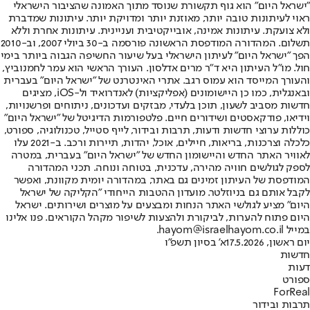
"ישראל היום" הוא גוף תקשורת שנוסד מתוך האמונה שהציבור הישראלי
ראוי לעיתונות טובה יותר, מאוזנת יותר ומדויקת יותר. עיתונות שמדברת
ולא צועקת. עיתונות אמינה, אובייקטיבית ועניינית. עיתונות אחרת וללא
תשלום. המהדורה המודפסת הראשונה פורסמה ב-30 ביולי 2007, וב-2010
הפך "ישראל היום" לעיתון הישראלי בעל שיעור החשיפה הגבוה ביותר בימי
חול. מו"ל העיתון היא ד"ר מרים אדלסון. העורך הראשי הוא עמר לחמנוביץ,
והעורך המייסד הוא עמוס רגב. אתרי האינטרנט של "ישראל היום" בעברית
ובאנגלית, כמו כן היישומונים (אפליקציות) לאנדרואיד ול-iOS, מציגים
חדשות מסביב לשעון, תוכן בלעדי, מבזקים ועדכונים, ניתוחים ופרשנויות,
וידיאו, פודקאסטים ושידורים חיים. פלטפורמות הדיגיטל של "ישראל היום"
כוללות ערוצי חדשות ודעות, תרבות ובידור, לייף סטייל, טכנולוגיה, ספורט,
כלכלה וצרכנות, בריאות, חיילים, אוכל, יהדות, תיירות ורכב. ב-2021 עלו
לאוויר האתר החדש והיישומון החדש של "ישראל היום" בעברית, במטרה
לספק לגולשים חוויה מהירה, עדכנית, בטוחה ונוחה. תכני המהדורה
המודפסת של העיתון זמינים גם באתר, במהדורה יומית מקוונת, ואפשר
לקבל אותם גם בניוזלטר. מועדון ההטבות הייחודי "הקליקה של ישראל
היום" מציע לגולשי האתר הנחות ומבצעים על מוצרים ושירותים. ישראל
היום פתוח להערות, לביקורת ולהצעות לשיפור מקהל הקוראים. פנו אלינו
במייל hayom@israelhayom.co.il.
יום ראשון, 17.5.2026
א' בסיון תשפ"ו
חדשות
דעות
ספורט
ForReal
תרבות ובידור