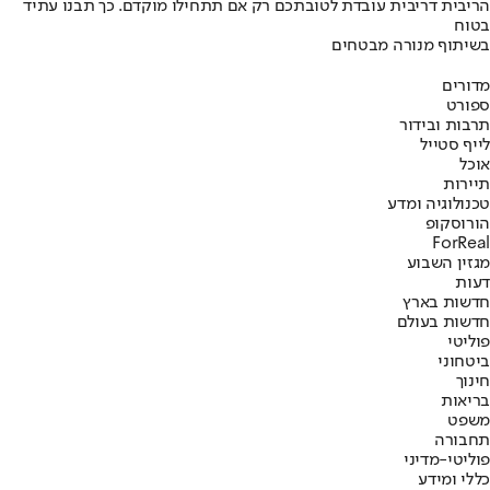
הריבית דריבית עובדת לטובתכם רק אם תתחילו מוקדם. כך תבנו עתיד
בטוח
בשיתוף מנורה מבטחים
מדורים
ספורט
תרבות ובידור
לייף סטייל
אוכל
תיירות
טכנולוגיה ומדע
הורוסקופ
ForReal
מגזין השבוע
דעות
חדשות בארץ
חדשות בעולם
פוליטי
ביטחוני
חינוך
בריאות
משפט
תחבורה
פוליטי-מדיני
כללי ומידע