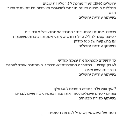
ירושלים 2040: העיר נערכת ל 1.5 מליון תושבים
מנכ"לית העירייה מציגה תוכנית להשארת הצעירים ובניית עתיד הדור
הבא
בשיתוף עיריית ירושלים
שופינג, אמנות והיסטוריה : המרכז המתחדש של מזרח י-ם
קפיצה קטנה לחו"ל: טיילת חדשה, מיצגי אמנות, וכיכרות משופצות
בהשקעה של 100 מיליון ₪
בשיתוף עיריית ירושלים
כך ירושלים ממציאה את עצמה מחדש
לא רק קודש – המהפכה המודרנית שעוברת י-ם מחזירה אותה לפסגת
התיירות הישראלית
בשיתוף עיריית ירושלים
איך 200 ש"ח בחודש הופכים ל140 אלף ?
צעדים קטנים שיכולים לסגור את הבור הפנסיוני בין נשים לגברים
בשיתוף מנורה מבטחים
הסוד של איינשטיין שיגדיל לכם את הפנסיה