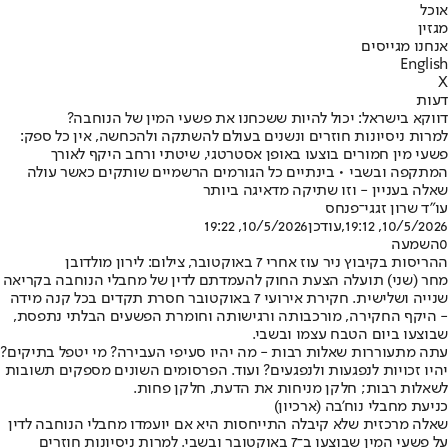
אוכל
מגזין
אנחנו מגייסים
English
X
דעות
דווקא בישראל: יכול להיות ששכחנו את פשעי המין של הנוחבה?
למרות ניסיונות חוזרים ונשנים בעולם להשתקה ולהכחשה, אין כל ספק:
פשעי מין חמורים בוצעו באופן אסטרטגי, שיטתי ורחב היקף לאורך
המתקפה ובשבי • בינתיים כל הגורמים הרשמיים שותקים כאשר עולה
שאלה בעניין - וזו שתיקה מדאיגה ביותר
עו"ד שרון זגגי־פנחס
10/5/2026, 19:12
,עודכן
10/5/2026, 19:22
0
השמעה
ההריסות בקיבוץ ניר עוז אחרי 7 באוקטובר, צילום: לירון מולדובן
מחר (שני) תועלה הצעת החוק להעמדתם לדין של מחבלי הנוחבה בקריאה
שנייה ושלישית. חקירת אירועי 7 באוקטובר חסרת תקדים בכל קנה מידה
- היקף החקירה, מורכבותה ורגישותה וחומרת הפשעים הבלתי נתפסת,
שבוצעו ביום הטבח עצמו ובשבי.
עתה מתעוררות שאלות רבות - מה יהיו סעיפי העבירה? מי יטפל בתיקים?
יהיו זכויות לנפגעות ולנפגעים? ועוד. הפרסומים השונים מספקים תשובות
לשאלות רבות; חלקן מניחות את הדעת, חלקן פחות.
כניעת מחבלי נוח'בה (ארכיון)
שאלה מרכזית שלא קיבלה התייחסות היא אם יועמדו מחבלי הנוחבה לדין
על פשעי המין שבוצעו ב־7 באוקטובר ובשבי. למרות ניסיונות חוזרים