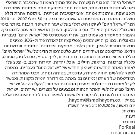
"ישראל היום" הוא גוף תקשורת שנוסד מתוך האמונה שהציבור הישראלי
ראוי לעיתונות טובה יותר, מאוזנת יותר ומדויקת יותר. עיתונות שמדברת
ולא צועקת. עיתונות אמינה, אובייקטיבית ועניינית. עיתונות אחרת וללא
תשלום. המהדורה המודפסת הראשונה פורסמה ב-30 ביולי 2007, וב-2010
הפך "ישראל היום" לעיתון הישראלי בעל שיעור החשיפה הגבוה ביותר בימי
חול. מו"ל העיתון היא ד"ר מרים אדלסון. העורך הראשי הוא עמר לחמנוביץ,
והעורך המייסד הוא עמוס רגב. אתרי האינטרנט של "ישראל היום" בעברית
ובאנגלית, כמו כן היישומונים (אפליקציות) לאנדרואיד ול-iOS, מציגים
חדשות מסביב לשעון, תוכן בלעדי, מבזקים ועדכונים, ניתוחים ופרשנויות,
וידיאו, פודקאסטים ושידורים חיים. פלטפורמות הדיגיטל של "ישראל היום"
כוללות ערוצי חדשות ודעות, תרבות ובידור, לייף סטייל, טכנולוגיה, ספורט,
כלכלה וצרכנות, בריאות, חיילים, אוכל, יהדות, תיירות ורכב. ב-2021 עלו
לאוויר האתר החדש והיישומון החדש של "ישראל היום" בעברית, במטרה
לספק לגולשים חוויה מהירה, עדכנית, בטוחה ונוחה. תכני המהדורה
המודפסת של העיתון זמינים גם באתר, במהדורה יומית מקוונת, ואפשר
לקבל אותם גם בניוזלטר. מועדון ההטבות הייחודי "הקליקה של ישראל
היום" מציע לגולשי האתר הנחות ומבצעים על מוצרים ושירותים. ישראל
היום פתוח להערות, לביקורת ולהצעות לשיפור מקהל הקוראים. פנו אלינו
במייל hayom@israelhayom.co.il.
יום ראשון, 10.5.2026
כ"ג באייר תשפ"ו
חדשות
דעות
ספורט
ForReal
תרבות ובידור