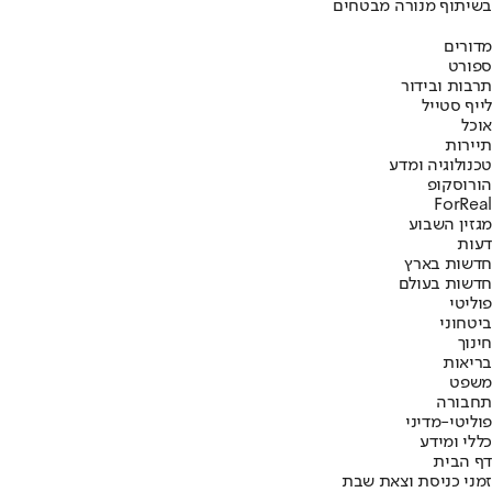
בשיתוף מנורה מבטחים
מדורים
ספורט
תרבות ובידור
לייף סטייל
אוכל
תיירות
טכנולוגיה ומדע
הורוסקופ
ForReal
מגזין השבוע
דעות
חדשות בארץ
חדשות בעולם
פוליטי
ביטחוני
חינוך
בריאות
משפט
תחבורה
פוליטי-מדיני
כללי ומידע
דף הבית
זמני כניסת וצאת שבת