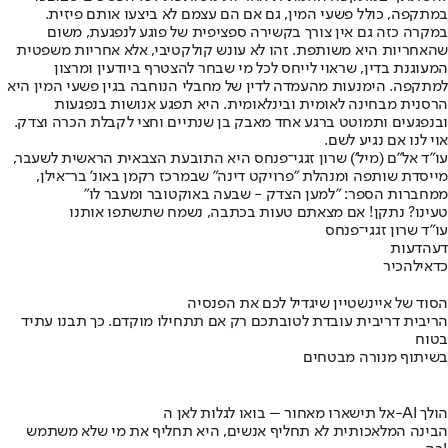
במתקפה, כולל פשעי המין, גם אם הם עצמם לא ביצעו אותם פיזית.
במקרה כזה גם אין צורך בקשירה ספציפית של פוגע לנפגעת, משום
שהאחריות היא משותפת. זהו לא עונש קולקטיבי, אלא אחריות משפטית
המעוגנת בדין, שראוי לייחס לכל מי שבחר להצטרף ביודעין ומרצון
למתקפה. הימנעות מהעמדה לדין של מחבלי הנוחבה בגין פשעי המין היא
הרסנית מבחינה לאומית ובינלאומית. היא תפגע אנושות בנפגעות
ובנפגעים ותמוטט ברגע אחד מאבק בן שנתיים וחצי לקבלת הכרה וצדק.
אוי לנו אם נגיע לשם.
עו"ד אל"ם (מיל') שרון זגגי־פנחס היא התובעת הצבאית הראשית לשעבר,
מייסדת שותפה ומנהלת "פרויקט דינה" שבמרכז רקמן באונ' בר־אילן,
ממחברות הספר: "למען הצדק - שבעה באוקטובר ומעבר לו"
טעינו? נתקן! אם מצאתם טעות בכתבה, נשמח שתשתפו אותנו
עו"ד שרון זגגי־פנחס
דעה
דעות
כדאי
להכיר
הסוד של איינשטיין שיגדיל לכם את הפנסיה
הריבית דריבית עובדת לטובתכם רק אם תתחילו מוקדם. כך תבנו עתיד
בטוח
בשיתוף מנורה מבטחים
אל תישארו מאחור – בואו לגלות לאן ה-AI הולך
הבינה המלאכותית לא תחליף אנשים, היא תחליף את מי שלא משתמש