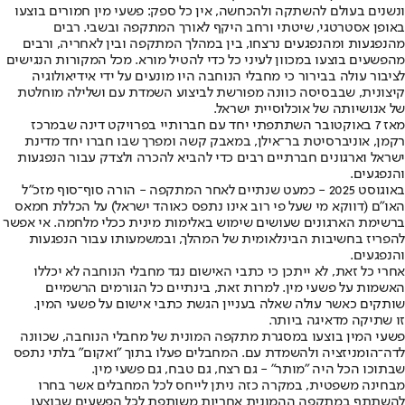
ונשנים בעולם להשתקה ולהכחשה, אין כל ספק: פשעי מין חמורים בוצעו
באופן אסטרטגי, שיטתי ורחב היקף לאורך המתקפה ובשבי. רבים
מהנפגעות ומהנפגעים נרצחו, בין במהלך המתקפה ובין לאחריה, ורבים
מהפשעים בוצעו במכוון לעיני כל כדי להטיל מורא. מכל המקורות הנגישים
לציבור עולה בבירור כי מחבלי הנוחבה היו מונעים על ידי אידיאולוגיה
קיצונית, שבבסיסה כוונה מפורשת לביצוע השמדת עם ושלילה מוחלטת
של אנושיותה של אוכלוסיית ישראל.
מאז 7 באוקטובר השתתפתי יחד עם חברותיי בפרויקט דינה שבמרכז
רקמן, אוניברסיטת בר־אילן, במאבק קשה ומפרך שבו חברו יחד מדינת
ישראל וארגונים חברתיים רבים כדי להביא להכרה ולצדק עבור הנפגעות
והנפגעים.
באוגוסט 2025 - כמעט שנתיים לאחר המתקפה - הורה סוף־סוף מזכ"ל
האו"ם (דווקא מי שעל פי רוב אינו נתפס כאוהד ישראל) על הכללת חמאס
ברשימת הארגונים שעושים שימוש באלימות מינית ככלי מלחמה. אי אפשר
להפריז בחשיבות הבינלאומית של המהלך, ובמשמעותו עבור הנפגעות
והנפגעים.
אחרי כל זאת, לא ייתכן כי כתבי האישום נגד מחבלי הנוחבה לא יכללו
האשמות על פשעי מין. למרות זאת, בינתיים כל הגורמים הרשמיים
שותקים כאשר עולה שאלה בעניין הגשת כתבי אישום על פשעי המין.
זו שתיקה מדאיגה ביותר.
פשעי המין בוצעו במסגרת מתקפה המונית של מחבלי הנוחבה, שכוונה
לדה־הומניזציה ולהשמדת עם. המחבלים פעלו בתוך "ואקום" בלתי נתפס
שבתוכו הכל היה "מותר" - גם רצח, גם טבח, גם פשעי מין.
מבחינה משפטית, במקרה כזה ניתן לייחס לכל המחבלים אשר בחרו
להשתתף במתקפה ההמונית אחריות משותפת לכל הפשעים שבוצעו