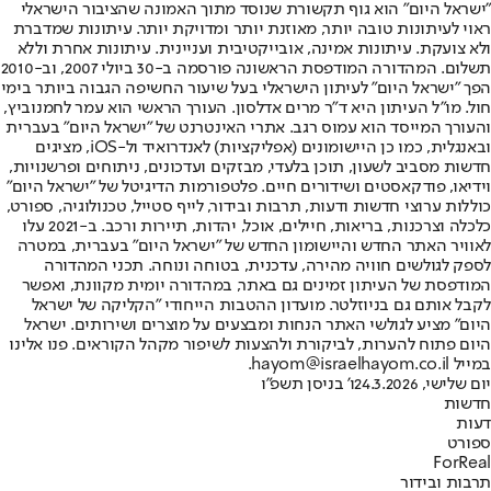
"ישראל היום" הוא גוף תקשורת שנוסד מתוך האמונה שהציבור הישראלי
ראוי לעיתונות טובה יותר, מאוזנת יותר ומדויקת יותר. עיתונות שמדברת
ולא צועקת. עיתונות אמינה, אובייקטיבית ועניינית. עיתונות אחרת וללא
תשלום. המהדורה המודפסת הראשונה פורסמה ב-30 ביולי 2007, וב-2010
הפך "ישראל היום" לעיתון הישראלי בעל שיעור החשיפה הגבוה ביותר בימי
חול. מו"ל העיתון היא ד"ר מרים אדלסון. העורך הראשי הוא עמר לחמנוביץ,
והעורך המייסד הוא עמוס רגב. אתרי האינטרנט של "ישראל היום" בעברית
ובאנגלית, כמו כן היישומונים (אפליקציות) לאנדרואיד ול-iOS, מציגים
חדשות מסביב לשעון, תוכן בלעדי, מבזקים ועדכונים, ניתוחים ופרשנויות,
וידיאו, פודקאסטים ושידורים חיים. פלטפורמות הדיגיטל של "ישראל היום"
כוללות ערוצי חדשות ודעות, תרבות ובידור, לייף סטייל, טכנולוגיה, ספורט,
כלכלה וצרכנות, בריאות, חיילים, אוכל, יהדות, תיירות ורכב. ב-2021 עלו
לאוויר האתר החדש והיישומון החדש של "ישראל היום" בעברית, במטרה
לספק לגולשים חוויה מהירה, עדכנית, בטוחה ונוחה. תכני המהדורה
המודפסת של העיתון זמינים גם באתר, במהדורה יומית מקוונת, ואפשר
לקבל אותם גם בניוזלטר. מועדון ההטבות הייחודי "הקליקה של ישראל
היום" מציע לגולשי האתר הנחות ומבצעים על מוצרים ושירותים. ישראל
היום פתוח להערות, לביקורת ולהצעות לשיפור מקהל הקוראים. פנו אלינו
במייל hayom@israelhayom.co.il.
יום שלישי, 24.3.2026
ו' בניסן תשפ"ו
חדשות
דעות
ספורט
ForReal
תרבות ובידור