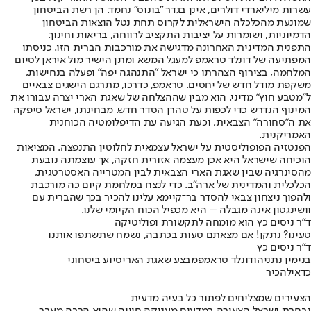
עשרות מיליארדי דולרים, אינן בגדר "בונוס" נחמד. הן רשת הביטחון
שמונעת מהכלכלה הישראלית לקרוס תחת נטל הוצאות הביטחון
הדמיוניות, ושומרות על יציבות התקציב לרווחה, בריאות וחינוך.
התפנית המדינית האחרונ
ה מדגישה את מורכבות הברית הזו. כניסתו
המפתיעה של דונלד טראמפ למעגל המשא ומתן הישיר מול איראן לסיום
המלחמה, בצירוף הצהרתו כי ישראל "התנהגה יפה" ופעלה בנחישות,
משקפת מודל חדש של יחסים. טראמפ, כדרכו, מתרגם הישגים צבאיים
ל"מטבע חוץ" מדיני. הוא מבין שההצלחה של שאגת הארי יצרה עבורו את
המינוף הנדרש כדי לכפות על טהרן הסדר חדש. מבחינתו, ישראל סיפקה
את ה"סחורה" הצבאית, וכעת הגיעה עת הדיפלומטיה הכוחנית
האמריקנית.
הפנטזיה הפופוליסטית על ישראל עצמאית לחלוטין התנפצה. המציאות
הוכיחה שישראל היא אכן מעצמה אזורית חזקה, אך עוצמתה נובעת
מהסינרגיה שבין שאגת הארי הצבאית לבין המטרייה האסטרטגית,
הכלכלית והמדינית של ארה"ב. כדי לנצח במלחמת קיום כה מורכבת
ולהפוך ניצחון צבאי להסדר בר־קיימא עלינו להכיר בכך שהברית עם
וושינגטון אינה מגבלה – היא מכפיל הכוח הקיומי שלנו.
ד"ר ניסים כץ הוא מומחה לתקשורת ופוליטיקה
טעינו? נתקן! אם מצאתם טעות בכתבה, נשמח שתשתפו אותנו
ד"ר ניסים כץ
בנימין נתניהו
דונלד טראמפ
מבצע שאגת הארי
סיוע ביטחוני
כדאי
להכיר
הצעירים שמצליחים לפתור כל בעיה מדעית