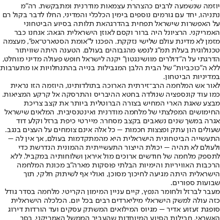
יוזמה שנשמעה לרבים כהצהרת עצמאות מודרנית ומתבקשת. רה"מ
נתניהו, יחד עם גורמים נוספים בימין הכלכלי והמדיני, החלו לדבר בקול רם
על האפשרות שישראל תפחית בהדרגה
את תלותה בסיוע הביטחוני
האמריקני
. הרציונל היה ברור וקסם לאוזן הישראלית הגאה: אנחנו כבר
מזמן לא מדינת עולם שלישי נזקקת. הפכנו ל"אומת הסטארט־אפ", מעצמה
טכנולוגית בעלת תמ"ג לנפש מהגבוהים בעולם. הטענה היתה שוויתור
הדרגתי על ה"דולרים מוושינגטון" יקנה לישראל חופש פעולה מדיני מוחלט,
ללא ה"כוכביות" של הבית הלבן המגבילות בנייה בהתנחלויות או מתערבות
במדיניות הביטחון.
לאור אש המלחמה הרב־זירתית הארוכה בתולדותינו, היוזמה הזו נראית
כמו עוד קונספציה שנולדה בחטא ההיבריס והתרסקה אל קרקע המציאות.
מבצע שאגת הארי המחיש בצורה הברוטלית ביותר את קצב צריכת
החימושים המפלצתי של מלחמה מודרנית ואינטנסיבית. המלאים שישראל
אגרה במשך שנים נשאבים בקצב מסחרר. מיירטי כיפת ברזל וקלע דוד
שעולים הון עתק ופצצות חכמות – כל אלה אינם צומחים על העצים בנגב.
התעשייה הביטחונית הישראלית היא מהמתקדמות בעולם, אך אין לה –
ולעולם לא תהיה – יכולת הייצור התעשייתית ההמונית הנדרשת כדי
לתספק מלחמה של חודשים ארוכים מול איראן ושלוחותיה במקביל. ללא
הרכבות האוויריות והימיות הבלתי פוסקות מארה"ב מכונת המלחמה
הישראלית היתה מגיעה לחיכוך מסוכן, ואולי אף לשיתוק חלקי, תוך
שבועות ספורים.
מעבר לברזל ולחומר הנפץ, קיים עניין המימון הקריטי. מלחמה בסדר גודל
כזה עולה למשק הישראלי מיליארדים רבים בכל יום. הכלכלה הישראלית
סופגת זעזוע אדיר – מגיוס המילואים המשתק עסקים ועד הורדות דירוג
האשראי. חבילות הסיוע המיוחדות שהעביר הממשל האמריקני, בסך