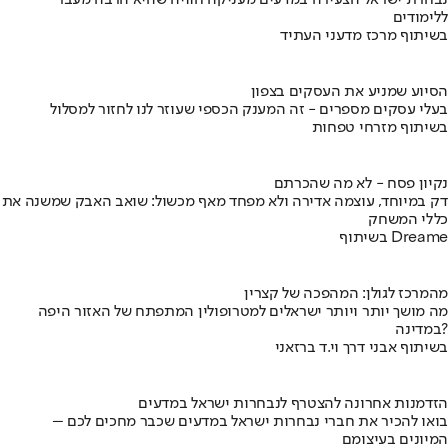
נבחרת ישראל הצעירה במדעים מעניקה חוויה שהיא הרבה מעבר
ללימודים
בשיתוף מרכז מדעני העתיד
הסיוע שמניע את העסקים בצפון
בעלי עסקים מספרים - זה המענק הכספי שעוזר לנו לחזור למסלול
בשיתוף מזרחי טפחות
נקיון פסח - לא מה שהכרתם
דק במיוחד, עוצמה אדירה ולא מפחד מאף מכשול: שואב האבק שמשנה את
כללי המשחק
בשיתוף Dreame
מהמרכז לגולן: המהפכה של קצרין
מה מושך יותר ויותר ישראלים למטרופולין המתפתח של האזור היפה
במדינה?
בשיתוף אבני דרך וי.ד ברזאני
הזדמנות אחרונה להצטרף לנבחרות ישראל במדעים
בואו להכיר את חברי נבחרות ישראל במדעים שכבר מחכים לכם –
המיונים בעיצומם