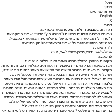
אוכל
מגזין
אנחנו מגייסים
English
X
דעות
רק היום במבצע: התלות האסטרטגית באמריקה
טראמפ מתרגם הישגים צבאיים ל"מטבע חוץ" מדיני: ישראל סיפקה את
ה"סחורה" הצבאית, והגיע זמנה של הדיפלומטיה הכוחנית • במקביל,
הפנטזיה הפופוליסטית על ישראל עצמאית לחלוטין התנפצה
ד"ר ניסים כץ
24/3/2026, 20:11
,עודכן
24/3/2026, 20:11
0
השמעה
תקיפות בטהרן במהלך מבצע שאגת הארי, צילום: אי.פי.איי
מבצע שאגת הארי
, המנחית בשבועות האחרונים מהלומות כבדות וחסרות
תקדים על תשתיות הטרור ומשנה את המשוואה האסטרטגית מול אויבינו,
מציג לראווה את שיא העוצמה הצבאית, המודיעינית והטכנולוגית של
מדינת ישראל. כשאנו רואים את פטריות העשן מיתמרות מעל יעדי האויב
בלבנון ובאיראן, את הדיוק הכירורגי של הסיכולים הממוקדים ואת מטוסי
חיל האוויר השולטים במרחב - הלב מתמלא בגאווה טבעית. אולם חייבים
להצביע על כך שמאחורי שאגת המנועים מסתתרת מציאות קרה ומפוכחת
שאסור לנו להמשיך ולהדחיק: שאגת הארי הישראלית מתאפשרת, במידה
מכרעת, אך ורק בזכות צינור החמצן האסטרטגי והלוגיסטי של ארה"ב.
תיעוד מתקיפת המשגר ומחסני הנשק באיראן // דובר צה"ל
בחיים הקודמים שלפני 7 באוקטובר ריחפה בחלל האוויר הפוליטי והמדיני