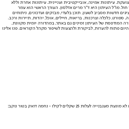
ועקת. עיתונות אמינה, אובייקטיבית ועניינית. עיתונות אחרת וללא
עור החשיפה הגבוה ביותר בימי חול. מו"ל העיתון היא ד"ר מרים אדלסון. העורך הראשי הוא עמר
 והעורך המייסד הוא עמוס רגב. אתרי האינטרנט של "ישראל היום" בעברית ובאנגלית, כמו כן היישומונים (אפליקציות) לאנדרואיד ול-iOS, מציגים חדשות מסביב לשעון, תוכן בלעדי, מבזקים ועדכונים, ניתוחים
, ספורט, כלכלה וצרכנות, בריאות, חיילים, אוכל, יהדות, תיירות ורכב.
דורה המודפסת של העיתון זמינים גם באתר, במהדורה יומית מקוונת,
היום פתוח להערות, לביקורת ולהצעות לשיפור מקהל הקוראים. פנו אלינו
בזמן שחיילי המילואים קורסים והעסקים נחנקים, יוקר המחיה מזנק והממשלה נשארת אדישה • המלחמה אולי שינתה לנו את הרגלי הצריכה, אבל היא לא מונעת מעגבנייה לעלות 25 שקלים לקילו • נחמה דואק בטור נוקב: