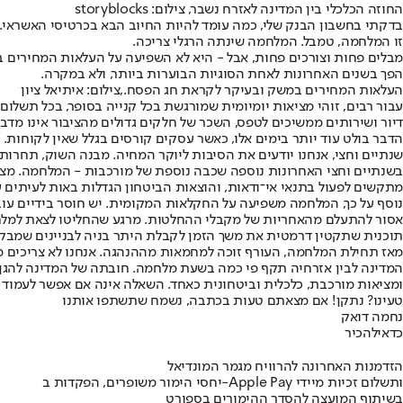
החוזה הכלכלי בין המדינה לאזרח נשבר, צילום: storyblocks
בדקתי בחשבון הבנק שלי, כמה עומד להיות החיוב הבא בכרטיסי האשראי. 
זו המלחמה, טמבל. המלחמה שינתה הרגלי צריכה.
הפך בשנים האחרונות לאחת הסוגיות הבוערות ביותר, ולא במקרה.
העלאות המחירים במשק ובעיקר לקראת חג הפסח.,צילום: איתיאל ציון
עבור רבים, זוהי מציאות יומיומית שמורגשת בכל קנייה בסופר, בכל תשלום
דיור ושירותים ממשיכים לטפס, השכר של חלקים גדולים מהציבור אינו מ
הדבר בולט עוד יותר בימים אלו, כאשר עסקים קורסים בגלל שאין לקוחות.
שנתיים וחצי, אנחנו יודעים את הסיבות ליוקר המחיה. מבנה השוק, תחרות מ
בשנתיים וחצי האחרונות נוספה שכבה נוספת של מורכבות - המלחמה. מצבי
מתקשים לפעול בתנאי אי־ודאות, והוצאות הביטחון הגדלות באות לעיתים ע
נוסף על כך, המלחמה משפיעה על החקלאות המקומית. יש חוסר בידיים עובדו
אסור להתעלם מהאחריות של מקבלי ההחלטות. מרגע שהחליטו לצאת למלחמה
תוכנית שתקטין דרמטית את משך הזמן לקבלת היתר בניה לבניינים שמבקשי
מאז תחילת המלחמה, העורף זוכה למחמאות מההנהגה. אנחנו לא צריכים מחמא
המדינה לבין אזרחיה תקף פי כמה בשעת מלחמה. חובתה של המדינה להגן עלי
ומציאות מורכבת, כלכלית וביטחונית כאחד. השאלה אינה אם אפשר לעמוד ב
טעינו? נתקן! אם מצאתם טעות בכתבה, נשמח שתשתפו אותנו
נחמה דואק
כדאי
להכיר
הזדמנות האחרונה להרוויח מגמר המונדיאל
יחסי הימור משופרים, הפקדות ב-Apple Pay ותשלום זכיות מיידי
בשיתוף המועצה להסדר ההימורים בספורט