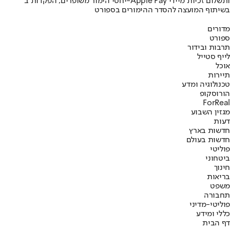
יחסי הימור משופרים, הפקדות ב-Apple Pay ותשלום זכיות מיידי
בשיתוף המועצה להסדר ההימורים בספורט
מדורים
ספורט
תרבות ובידור
לייף סטייל
אוכל
תיירות
טכנולוגיה ומדע
הורוסקופ
ForReal
מגזין השבוע
דעות
חדשות בארץ
חדשות בעולם
פוליטי
ביטחוני
חינוך
בריאות
משפט
תחבורה
פוליטי-מדיני
כללי ומידע
דף הבית