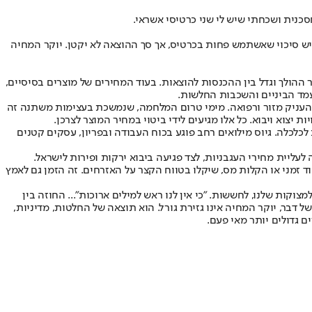
כנית ושכחתי שיש לי שני כרטיסי אשראי.
 המחירים במשק ובעיקר לקראת חג הפסח. עגבניות ב־25 שקלים לקילו? נו באמת. אז יש סיכוי שאשתמש פחות בכרטיס, אך סך ההוצאה לא יקטן. יוקר המחיה
 ההולך וגדל בין ההכנסות להוצאות. בעוד המחירים של מוצרים בסיסיים,
מד הביניים והשכבות החלשות.
 מלהעניק מזור ורפואה. מימי טרום המלחמה, שנמשכת בעצימות משתנה זה
יצוא ויבוא. כל אלו מגיעים לידי ביטוי במחיר המוצר לצרכן.
לכלה. גיוס מילואים רחב פוגע בכוח העבודה ובפריון, עסקים קטנים
עליית מחירי העגבניות, לצד פגיעה ביבוא ירקות ופירות לישראל.
מני או הקלות מס, שיקלו בטווח הקצר על האזרחים. זה הזמן גם לאמץ
ות שלנו, לחששות. "כי אין לנו ראש למילים ארוכות"... החוזה בין
 דבר, יוקר המחיה אינו גזירת גורל. הוא תוצאה של החלטות, מדיניות,
 גדולים יותר מאי פעם.