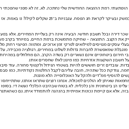
הופתעתי. רמת ההוצאה החודשית שלי נחתכה. לא, זה לא מפני שהפכתי חס
מבלים פחות וצורכים פחות, אבל - היא לא השפיעה על העלאות
 שכר דירה ובכל חשבון חודשי. הבעיה אינה רק בעליית המחירים, אלא בפער
דביק את הקצב. התוצאה - שחיקה מתמשכת ברמת החיים, במיוחד בקרב מע
 בעלי עסקים מגויסים למילואים לפרקי זמן ארוכים, ומתווה הפיצוי רחוק
וגבלת שמאפשרת לחברות גדולות לשלוט במחירים, רגולציה מכבידה, עלויות 
 חירום ביטחוניים אינם נשארים רק בשדה הקרב, הם מחלחלים במהירות לכ
ל חשבון השקעות אזרחיות כמו מיגון לאלו שחסרים אותו.
ת. עובדים זרים חוששים להיות בשטחי הגידול ולקטוף סחורה. עוד סיבה ל
, צודקת ככל שתהיה, חובה עליהם לקבל החלטות נקודתיות, כמו סבסוד ז
ם להוסיף ממ"דים ולהקל על האוכלוסייה הלא מוגנת.
ות שאיתן לא הולכים למכולת. אנחנו רוצים שתראו אותנו, שתתייחסו למצוק
נו הן ביטחונית והן כלכלית. לא בטוח שבהיבט הכלכלי נעשה די. בסופו של
זה, אלא אם קיימת נכונות אמיתית בהנהגה להתמודד איתו, גם כשהאתגרים