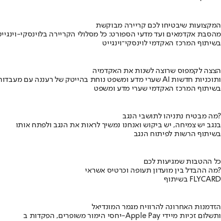
המקצועות שיבטיחו לכם קריירה מבוקשת
מהסבת אקדמאים ועד מדעי הספורט: כל מסלולי הקריירה בלוינסקי-וינגייט
בשיתוף המרכז האקדמי לוינסקי־וינגייט
הצצה לקמפוס שרוצה לשנות את האקדמיה
שערי מדע ומשפט נוחת בהייטק של רעננה עם מעבדות AI ותוכניות חדשות
בשיתוף המרכז האקדמי שערי מדע ומשפט
מה מבטיח נתניהו לתושבי הנגב?
בנגב יש צמיחה, יש ביקוש ואנחנו נמשיך לראות את הנגב ולפתח אותו
בשיתוף הרשות לפיתוח הנגב
כל ההטבות שמגיעות לכם
מה ההבדל בין מועדון תעופה וכרטיס אשראי?
בשיתוף FLYCARD
הזדמנות האחרונה להרוויח מגמר המונדיאל
יחסי הימור משופרים, הפקדות ב-Apple Pay ותשלום זכיות מיידי