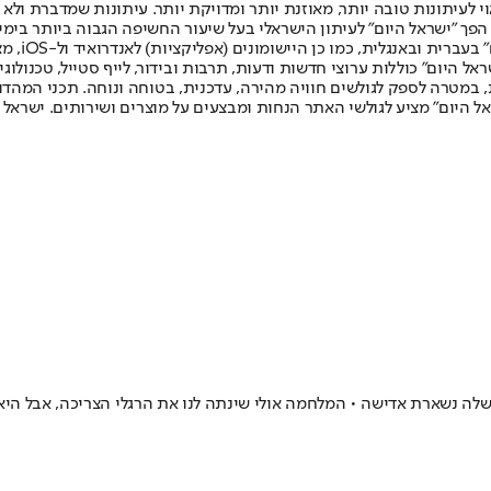
לעיתונות טובה יותר, מאוזנת יותר ומדויקת יותר. עיתונות שמדברת ולא צ
שלום. המהדורה המודפסת הראשונה פורסמה ב-30 ביולי 2007, וב-2010 הפך "ישראל היום" לעיתון הישראלי בעל שי
לחמנוביץ,
ל היום" כוללות ערוצי חדשות ודעות, תרבות ובידור, לייף סטייל, טכנולוגיה
ברית, במטרה לספק לגולשים חוויה מהירה, עדכנית, בטוחה ונוחה. תכני המה
ל היום" מציע לגולשי האתר הנחות ומבצעים על מוצרים ושירותים. ישראל 