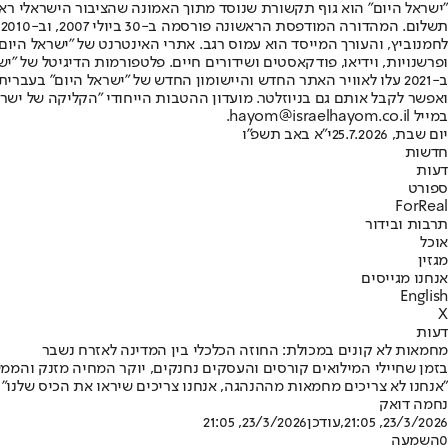
"ישראל היום" הוא גוף תקשורת שנוסד מתוך האמונה שהציבור הישראלי ראוי 
ת
ופרשנויות, וידיאו, פודקאסטים ושידורים חיים. פלטפורמות הדיגיטל של "ישרא
ב-2021 עלו לאוויר האתר החדש והיישומון החדש של "ישראל היום" בע
ואפשר לקבל אותם גם בניוזלטר. מועדון ההטבות הייחודי "הקליקה של ישרא
במייל hayom@israelhayom.co.il.
יום שבת, 25.7.2026
י"א באב תשפ"ו
חדשות
דעות
ספורט
ForReal
תרבות ובידור
אוכל
מגזין
אנחנו מגייסים
English
X
דעות
מחמאות לא קונים במכולת: החוזה הכלכלי בין המדינה לאזרח נשבר
"אנחנו לא צריכים מחמאות מההנהגה, אנחנו צריכים שיראו את הכיס שלנו"
נחמה דואק
23/3/2026, 21:05
,עודכן
23/3/2026, 21:05
0
השמעה