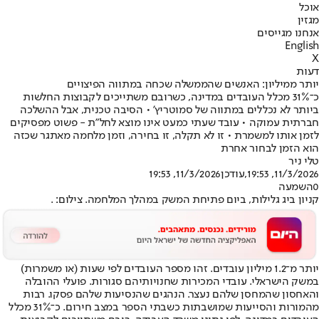
אוכל
מגזין
אנחנו מגייסים
English
X
דעות
יותר ממיליון: האנשים שהממשלה שכחה במתווה הפיצויים
כ־31% מכלל העובדים במדינה, כשרובם משתייכים לקבוצות החלשות
ביותר לא נכללים במתווה של סמוטריץ' • הסיבה טכנית, אבל ההשלכה
חברתית עמוקה • עובד שעתי כמעט אינו מוצא לחל"ת - פשוט מפסיקים
לזמן אותו למשמרת • זו לא תקלה, זו בחירה, וזמן מלחמה מאתגר שכזה
הוא הזמן לבחור אחרת
טלי ניר
11/3/2026, 19:53
,עודכן
11/3/2026, 19:53
0
השמעה
קניון ביג גלילות, ביום פתיחת המשק במהלך המלחמה. צילום: .
יותר מ־1.2 מיליון עובדים. זהו מספר העובדים לפי שעות (או משמרות)
במשק הישראלי. עובדי המכירות שחנויותיהם סגורות. פועלי ההובלה
והאחסון שהמחסן שלהם נעצר. הנהגים שהנסיעות שלהם פסקו. רבות
מהמורות והסייעות שמושבתות כשבתי הספר במצב חירום. כ־31% מכלל