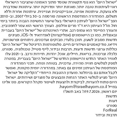
"ישראל היום" הוא גוף תקשורת שנוסד מתוך האמונה שהציבור הישראלי
ראוי לעיתונות טובה יותר, מאוזנת יותר ומדויקת יותר. עיתונות שמדברת
ולא צועקת. עיתונות אמינה, אובייקטיבית ועניינית. עיתונות אחרת וללא
תשלום. המהדורה המודפסת הראשונה פורסמה ב-30 ביולי 2007, וב-2010
הפך "ישראל היום" לעיתון הישראלי בעל שיעור החשיפה הגבוה ביותר בימי
חול. מו"ל העיתון היא ד"ר מרים אדלסון. העורך הראשי הוא עמר לחמנוביץ,
והעורך המייסד הוא עמוס רגב. אתרי האינטרנט של "ישראל היום" בעברית
ובאנגלית, כמו כן היישומונים (אפליקציות) לאנדרואיד ול-iOS, מציגים
חדשות מסביב לשעון, תוכן בלעדי, מבזקים ועדכונים, ניתוחים ופרשנויות,
וידיאו, פודקאסטים ושידורים חיים. פלטפורמות הדיגיטל של "ישראל היום"
כוללות ערוצי חדשות ודעות, תרבות ובידור, לייף סטייל, טכנולוגיה, ספורט,
כלכלה וצרכנות, בריאות, חיילים, אוכל, יהדות, תיירות ורכב. ב-2021 עלו
לאוויר האתר החדש והיישומון החדש של "ישראל היום" בעברית, במטרה
לספק לגולשים חוויה מהירה, עדכנית, בטוחה ונוחה. תכני המהדורה
המודפסת של העיתון זמינים גם באתר, במהדורה יומית מקוונת, ואפשר
לקבל אותם גם בניוזלטר. מועדון ההטבות הייחודי "הקליקה של ישראל
היום" מציע לגולשי האתר הנחות ומבצעים על מוצרים ושירותים. ישראל
היום פתוח להערות, לביקורת ולהצעות לשיפור מקהל הקוראים. פנו אלינו
במייל hayom@israelhayom.co.il.
יום ראשון, 19.7.2026
ה' באב תשפ"ו
חדשות
דעות
ספורט
ForReal
תרבות ובידור