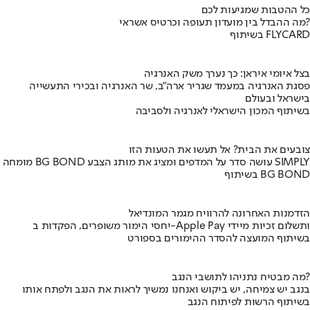
כל ההטבות שמגיעות לכם
מה ההבדל בין מועדון תעופה וכרטיס אשראי?
בשיתוף FLYCARD
בצל איומי איראן: כך נערך משק האנרגיה
פסגת האנרגיה במעמד שגריר ארה"ב, שר האנרגיה ובכירי התעשייה
בישראל ובעולם
בשיתוף המכון הישראלי לאנרגיה ולסביבה
צובעים את הבית? אל תעשו את הטעות הזו
מומחה BG BOND עושה סדר על המדפים ומציג את מותג הצבע SIMPLY
בשיתוף BG BOND
הזדמנות האחרונה להרוויח מגמר המונדיאל
יחסי הימור משופרים, הפקדות ב-Apple Pay ותשלום זכיות מיידי
בשיתוף המועצה להסדר ההימורים בספורט
מה מבטיח נתניהו לתושבי הנגב?
בנגב יש צמיחה, יש ביקוש ואנחנו נמשיך לראות את הנגב ולפתח אותו
בשיתוף הרשות לפיתוח הנגב