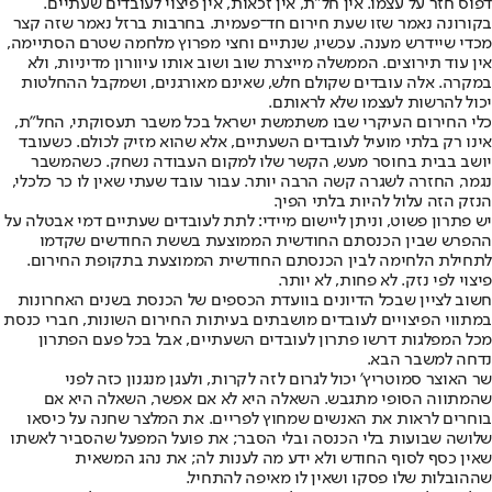
דפוס חזר על עצמו. אין חל"ת, אין זכאות, אין פיצוי לעובדים שעתיים.
בקורונה נאמר שזו שעת חירום חד־פעמית. בחרבות ברזל נאמר שזה קצר
מכדי שיידרש מענה. עכשיו, שנתיים וחצי מפרוץ מלחמה שטרם הסתיימה,
אין עוד תירוצים. הממשלה מייצרת שוב ושוב אותו עיוורון מדיניות, ולא
במקרה. אלה עובדים שקולם חלש, שאינם מאורגנים, ושמקבל ההחלטות
יכול להרשות לעצמו שלא לראותם.
כלי החירום העיקרי שבו משתמשת ישראל בכל משבר תעסוקתי, החל"ת,
אינו רק בלתי מועיל לעובדים השעתיים, אלא שהוא מזיק לכולם. כשעובד
יושב בבית בחוסר מעש, הקשר שלו למקום העבודה נשחק. כשהמשבר
נגמר, החזרה לשגרה קשה הרבה יותר. עבור עובד שעתי שאין לו כר כלכלי,
הנזק הזה עלול להיות בלתי הפיך.
יש פתרון פשוט, וניתן ליישום מיידי: לתת לעובדים שעתיים דמי אבטלה על
ההפרש שבין הכנסתם החודשית הממוצעת בששת החודשים שקדמו
לתחילת הלחימה לבין הכנסתם החודשית הממוצעת בתקופת החירום.
פיצוי לפי נזק. לא פחות, לא יותר.
חשוב לציין שבכל הדיונים בוועדת הכספים של הכנסת בשנים האחרונות
במתווי הפיצויים לעובדים מושבתים בעיתות החירום השונות, חברי כנסת
מכל המפלגות דרשו פתרון לעובדים השעתיים, אבל בכל פעם הפתרון
נדחה למשבר הבא.
שר האוצר סמוטריץ' יכול לגרום לזה לקרות, ולעגן מנגנון כזה לפני
שהמתווה הסופי מתגבש. השאלה היא לא אם אפשר, השאלה היא אם
בוחרים לראות את האנשים שמחוץ לפריים. את המלצר שחנה על כיסאו
שלושה שבועות בלי הכנסה ובלי הסבר; את פועל המפעל שהסביר לאשתו
שאין כסף לסוף החודש ולא ידע מה לענות לה; את נהג המשאית
שההובלות שלו פסקו ושאין לו מאיפה להתחיל.