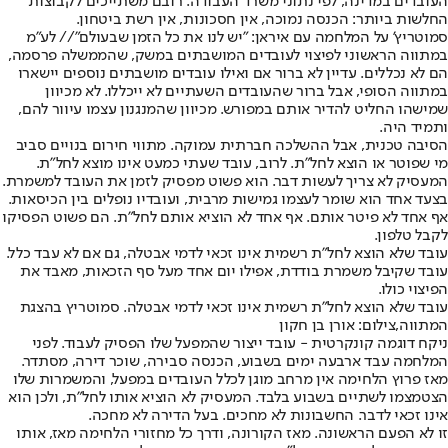
העובדים במדינה, לפי נתוני משרד העבודה. רובם משתייכים לקבוצות
החלשות ביותר: הכנסה נמוכה, אין חסכונות, אין רשת ביטחון.
סמוטריץ' על המלחמה עם איראן: "יש לנו את כל הזמן שבעולם"// לע"מ
במתווה הראשוני לפיצוי לעובדים המושבתים במשק, שהממשלה פרסמה
,
הם לא נכללים. עדיין לא ברור אם ואילו עובדים מושבתים נוספים יישארו
במתווה הסופי, אבל ברור שהעובדים השעתיים לא ייכללו. לא מכיוון
שמישהו החליט להדיר אותם במפורש. מכיוון שהמנגנון עצמו עיוור להם,
ותמיד היה.
הסיבה טכנית, אבל ההשלכה חברתית עמוקה. מתווי חירום בנויים סביב
מי שפוטר או הוצא לחל"ת. לרוב, עובד שעתי כמעט אינו מוצא לחל"ת.
המעסיק לא צריך לעשות דבר. הוא פשוט מפסיק לזמן את העובד למשמרת.
בצעד אחד הוא שומר לעצמו גמישות מרבית, ועובדיו נופלים בין הכיסאות.
אף אחד לא פיטר אותם. אף אחד לא הוציא אותם לחל"ת. הם פשוט הפסיקו
לקבל טלפון.
עובד שלא הוצא לחל"ת רשמית אינו זכאי לדמי אבטלה, גם אם לא עבד כלל.
עובד שקיבל משמרת בודדת, אפילו יום אחד מעל סף הזכאות, מאבד את
הפיצוי כולו.
עובד שלא הוצא לחל"ת רשמית אינו זכאי לדמי אבטלה. סמוטריץ בהצגת
המתווה,צילום: אורן בן חקון
ניקח דוגמה קונקרטית - עובד ייצור שהמפעל שלו הפסיק לעבוד. לפני
המלחמה עבד ארבעה ימים בשבוע, הכנסה סבירה, שוכר דירה, מסתדר.
מאז פרוץ הלחימה אין מרחב מוגן לכלל העובדים במפעל, והמשמרות שלו
הצטמצמו לשתיים בשבוע בלבד. המעסיק לא הוציא אותו לחל"ת, ולכן הוא
אינו זכאי לדבר. החשבונות לא מחכים. בעל הדירה לא מחכה.
זו לא הפעם הראשונה. מאז הקורונה, ודרך כל מחזורי הלחימה מאז, אותו