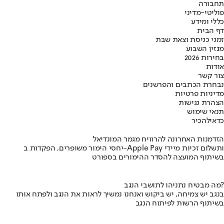
תחבורה
פוליטי-מדיני
כללי ומידע
דף הבית
זמני כניסת וצאת שבת
מגזין השבוע
בחירות 2026
אודות
צור קשר
נבחרת הכתבים והפרשנים
מדיניות פרטיות
הצהרת נגישות
תנאי שימוש
כדאי
להכיר
הזדמנות האחרונה להרוויח מגמר המונדיאל
יחסי הימור משופרים, הפקדות ב-Apple Pay ותשלום זכיות מיידי
בשיתוף המועצה להסדר ההימורים בספורט
מה מבטיח נתניהו לתושבי הנגב?
בנגב יש צמיחה, יש ביקוש ואנחנו נמשיך לראות את הנגב ולפתח אותו
בשיתוף הרשות לפיתוח הנגב