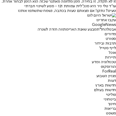
זו לא תקלה, זו בחירה. וזמן מלחמה מאתגר שכזה הוא הזמן לבחור אחרת.
עו"ד טלי ניר היא מנכ"לית עמותת 121 - מנוע לשינוי חברתי
טעינו? נתקן! אם מצאתם טעות בכתבה, נשמח שתשתפו אותנו
עקבו אחרינו
G
o
o
g
l
e
News
אבטלה
חל''ת
מבצע שאגת הארי
מתווה חזרה לשגרה
מדורים
ספורט
תרבות ובידור
לייף סטייל
אוכל
תיירות
טכנולוגיה ומדע
הורוסקופ
ForReal
מגזין השבוע
דעות
חדשות בארץ
חדשות בעולם
פוליטי
ביטחוני
חינוך
בריאות
משפט