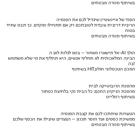
בשיתוף מנורה מבטחים
הסוד של איינשטיין שיגדיל לכם את הפנסיה
הריבית דריבית עובדת לטובתכם רק אם תתחילו מוקדם. כך תבנו עתיד
בטוח
בשיתוף מנורה מבטחים
אל תישארו מאחור – בואו לגלות לאן ה-AI הולך
הבינה המלאכותית לא תחליף אנשים, היא תחליף את מי שלא משתמש
בה!
בשיתוף HIT,המכון הטכנולוגי חולון
מהפכת הרובוטיקה לבית
מהפכת הניקיון החכם: כל הבית נקי בלחיצת כפתור
בשיתוף רונלייט
הטעויות שיחתכו לכם את קצבת הפנסיה
ממשיכת כספים ועד חוסר תכנון – הצעדים שיצילו את הכסף שלכם
בשיתוף מנורה מבטחים