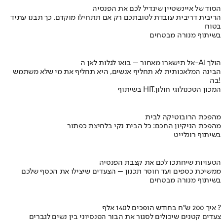
הסוד של איינשטיין שיגדיל לכם את הפנסיה
הריבית דריבית עובדת לטובתכם רק אם תתחילו מוקדם. כך תבנו עתיד
בטוח
בשיתוף מנורה מבטחים
אל תישארו מאחור – בואו לגלות לאן ה-AI הולך
הבינה המלאכותית לא תחליף אנשים, היא תחליף את מי שלא משתמש
בה!
בשיתוף HIT,המכון הטכנולוגי חולון
מהפכת הרובוטיקה לבית
מהפכת הניקיון החכם: כל הבית נקי בלחיצת כפתור
בשיתוף רונלייט
הטעויות שיחתכו לכם את קצבת הפנסיה
ממשיכת כספים ועד חוסר תכנון – הצעדים שיצילו את הכסף שלכם
בשיתוף מנורה מבטחים
איך 200 ש"ח בחודש הופכים ל140 אלף ?
צעדים קטנים שיכולים לסגור את הבור הפנסיוני בין נשים לגברים