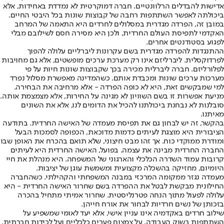
אדישות להבדלים הרלוונטיים. חברה דמוקרטית לא נמדדת באחידות, אלא
ביכולתה לאפשר השתתפות רחבה של קבוצות שונות בכל היבטי החיים.
במובן זה, הפרדה מגדרית במסלולים לחרדים היא התאמה של המרחב
האקדמי לתפיסת העולם החרדית, ולכן היא מסירה חסם לשילובם מבלי
לפגוע בסטודנטים אחרים.
ההתנגדות להפרדה מגדרית בשם עקרונות ליברליים עלולה להפוך
לפרדוקסלית. ליברליזם אינו רק מערכת ערכים מופשטים, אלא גם מחויבות
לפלורליזם. חברה ליברלית מכירה בכך שקבוצות שונות חיות על פי
מערכות ערכים שונות ומכבדת אותם. כשהמדינה מאפשרת מסלול נפרד
למי שמבקשים זאת, היא לא כופה הפרדה - אלא מרחיבה את הבחירה.
מניעת אפשרות זו בשם השוויון לא מגינה על החירות, אלא מצמצמת אותה.
סובלנות לא נבחנת ביכולתנו להכיל את הדומים לנו, אלא את השונים
מאיתנו.
בהקשר, זה יש לבחון גם את תפיסת מעמדה של האישה החרדית. בתודעה
הציבורית היא מוצגת לעיתים כדמות מדוכאת, הכפופה לסמכות הבעל
ומודרת ממוקדי כוח. אך זהו מבט חיצוני, שלא תואם בהכרח את האופן שבו
החברה החרדית מבינה את עצמה. בפועל, האישה החרדית היא לעיתים
קרובות עמוד השדרה הכלכלי והארגוני של המשפחה. היא מנהלת את חיי
היומיום, מחזיקה בהשכלה מקצועית ומשמשת עוגן של יציבות.
מעמדה נגזר ממקומה המרכזי במבנה המשפחתי והקהילתי. כשהחברה
החילונית מבקשת לבטל את ההפרדה בשם שחרור האישה החרדית - היא
עלולה לפעול מתוך הנחה פטרנליסטית. שחרור אמיתי מתחיל בהכרה
בזכותן של נשים חרדיות לבחור את אורח חייהן.
שילוב חרדים באקדמיה אינו עניין אישי, אלא יעד לאומי שמשפיע על
השתתפות בשוק העבודה, על צמצום פערים כלכליים ועל לכידות חברתית.