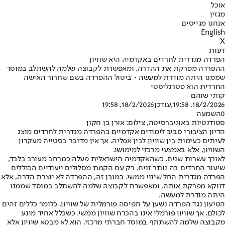
אוכל
מגזין
אנחנו מגייסים
English
X
דעות
הפרדה מגדרית לחרדים באקדמיה היא שוויון
ההפרדה מפרקת את ההדרה, ומאפשרת לקבוצה שלמה להשתלב במוסד
שממנו היתה מודרת למעשה • ביטול ההפרדה בשם שחרור האישה
החרדית הוא פטרנליסטי
קותי שוהם
18/2/2026, 19:58
,עודכן
18/2/2026, 19:58
0
השמעה
סטודנטיות באוניברסיטה, צילום: אורן בן חקון
הדיון הציבורי סביב לימודים אקדמיים בהפרדה מגדרית לחרדים מוצג
לעיתים כעימות בין שוויון לבין אפליה. אך אין מדובר בסטייה מעקרון
השוויון, אלא באמצעי מרכזי למימושו.
לאורך עשרות שנים, כשהאקדמיה הישראלית פעלה כמרחב מעורב בלבד,
שיעור החרדים בה נותר זניח. רק עם הקמת מסלולים ייעודיים הכוללים
הפרדה מגדרית החל שינוי ממשי. במובן זה, ההפרדה לא יוצרת הדרה, אלא
דווקא מפרקת אותה, ומאפשרת לקבוצה שלמה להשתלב במוסד שממנו
היתה מודרת למעשה.
הטיעון נגד הפרדה נשען על תפיסה פורמלית של שוויון, כלומר כללים זהים
לכולם. אך שוויון פורמלי אינו בהכרח שוויון ממשי. כשכלל אחיד מונע
מקבוצה שלמה להשתתף במוסד חברתי מרכזי, הוא לא מבטא שוויון אלא