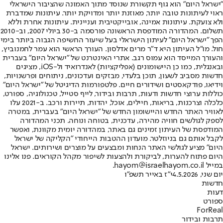
"ישראל היום" הוא גוף תקשורת שנוסד מתוך האמונה שהציבור הישראלי
ראוי לעיתונות טובה יותר, מאוזנת יותר ומדויקת יותר. עיתונות שמדברת
ולא צועקת. עיתונות אמינה, אובייקטיבית ועניינית. עיתונות אחרת וללא
תשלום. המהדורה המודפסת הראשונה פורסמה ב-30 ביולי 2007, וב-2010
הפך "ישראל היום" לעיתון הישראלי בעל שיעור החשיפה הגבוה ביותר בימי
חול. מו"ל העיתון היא ד"ר מרים אדלסון. העורך הראשי הוא עמר לחמנוביץ,
והעורך המייסד הוא עמוס רגב. אתרי האינטרנט של "ישראל היום" בעברית
ובאנגלית, כמו כן היישומונים (אפליקציות) לאנדרואיד ול-iOS, מציגים
חדשות מסביב לשעון, תוכן בלעדי, מבזקים ועדכונים, ניתוחים ופרשנויות,
וידיאו, פודקאסטים ושידורים חיים. פלטפורמות הדיגיטל של "ישראל היום"
כוללות ערוצי חדשות ודעות, תרבות ובידור, לייף סטייל, טכנולוגיה, ספורט,
כלכלה וצרכנות, בריאות, חיילים, אוכל, יהדות, תיירות ורכב. ב-2021 עלו
לאוויר האתר החדש והיישומון החדש של "ישראל היום" בעברית, במטרה
לספק לגולשים חוויה מהירה, עדכנית, בטוחה ונוחה. תכני המהדורה
המודפסת של העיתון זמינים גם באתר, במהדורה יומית מקוונת, ואפשר
לקבל אותם גם בניוזלטר. מועדון ההטבות הייחודי "הקליקה של ישראל
היום" מציע לגולשי האתר הנחות ומבצעים על מוצרים ושירותים. ישראל
היום פתוח להערות, לביקורת ולהצעות לשיפור מקהל הקוראים. פנו אלינו
במייל hayom@israelhayom.co.il.
יום שני, 4.5.2026
י"ז באייר תשפ"ו
חדשות
דעות
ספורט
ForReal
תרבות ובידור