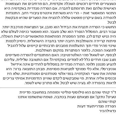
כשצעירים חרדים רוכשים השכלה אקדמית, הם מרחיבים את העצמאות
האישית שלהם ואת תרומתם לחברה. אם הפרדה מגדרית באקדמיה היא
התנאי המאפשר זאת - הרי היא משרתת אינטרס ציבורי רחב. התנגדות
להפרדה בשם עיקרון מופשט עלולה להנציח את הפערים שהיא מבקשת
לבטל.
החשש כי הפרדה תנציח את הבידול הוא מובן, אך המציאות מורכבת יותר.
עבור רבים, המסלול הנפרד הוא שלב מעבר. הוא מאפשר כניסה לעולם שלא
היה נגיש קודם לכן. מתוך המסגרת המותאמת מתאפשרים רכישת השכלה,
פיתוח קריירה והשתלבות רחבה יותר בחברה הישראלית. ניסיון לכפות
שינוי מהיר מדי תוך התעלמות ממבנים תרבותיים קיימים עלול להוביל
לתוצאה הפוכה, כלומר הסתגרות במקום השתלבות.
לבסוף, יש לשאול מהי האלטרנטיבה: האם המתנגדים להפרדה מעדיפים
מצב שבו חרדים כלל לא לומדים באקדמיה? אם התשובה שלילית, עליהם
להציע מנגנון חלופי. הפרדה מגדרית במסלולים לחרדים אינה אידיאל
אוניברסלי, אלא כלי ממוקד למציאות מסוימת. מבחן התוצאה ברור: היא
פתחה את שערי האקדמיה בפני אלפי סטודנטים וסטודנטיות, שלא היו
נכנסים אליה אחרת. מי שמבקשים לקדם שוויון הזדמנויות אמיתי צריכים
לראות בהפרדה לא בעיה שיש לבטל, אלא פתרון שיש לשמר.
ד"ר קותי שוהם הוא פילוסוף פוליטי ומומחה במחשבה מדינית
טעינו? נתקן! אם מצאתם טעות בכתבה, נשמח שתשתפו אותנו
קותי שוהם
הפרדה מגדרית
עוד דעות
כדאי
להכיר