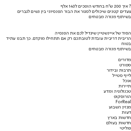
איך 200 ש"ח בחודש הופכים ל140 אלף ?
צעדים קטנים שיכולים לסגור את הבור הפנסיוני בין נשים לגברים
בשיתוף מנורה מבטחים
הסוד של איינשטיין שיגדיל לכם את הפנסיה
הריבית דריבית עובדת לטובתכם רק אם תתחילו מוקדם. כך תבנו עתיד
בטוח
בשיתוף מנורה מבטחים
מדורים
ספורט
תרבות ובידור
לייף סטייל
אוכל
תיירות
טכנולוגיה ומדע
הורוסקופ
ForReal
מגזין השבוע
דעות
חדשות בארץ
חדשות בעולם
פוליטי