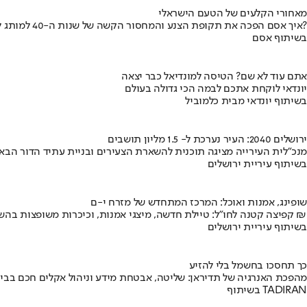
מאחורי הקלעים של הטעם הישראלי
איך אסם הפכה את תקופת הצנע והמחסור הקשה של שנות ה-40 למותג לאומי?
בשיתוף אסם
אתם עוד לא שם? הטיסה למונדיאל כבר יצאה
יונדאי לוקחת אתכם לבמה הכי גדולה בעולם
בשיתוף יונדאי מבית כלמוביל
ירושלים 2040: העיר נערכת ל- 1.5 מליון תושבים
מנכ"לית העירייה מציגה תוכנית להשארת הצעירים ובניית עתיד הדור הבא
בשיתוף עיריית ירושלים
שופינג, אמנות ואוכל: המרכז המתחדש של מזרח י-ם
קפיצה קטנה לחו"ל: טיילת חדשה, מיצגי אמנות, וכיכרות משופצות בהשקעה של 100 מיליון ₪
בשיתוף עיריית ירושלים
כך תחסכו בחשמל בלי להזיע
מהפכת האנרגיה של תדיראן: שליטה, אבטחת מידע וניהול אקלים חכם בבי
בשיתוף TADIRAN