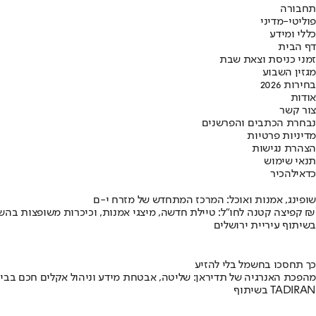
תחבורה
פוליטי-מדיני
כללי ומידע
דף הבית
זמני כניסת וצאת שבת
מגזין השבוע
בחירות 2026
אודות
צור קשר
נבחרת הכתבים והפרשנים
מדיניות פרטיות
הצהרת נגישות
תנאי שימוש
כדאי
להכיר
שופינג, אמנות ואוכל: המרכז המתחדש של מזרח י-ם
קפיצה קטנה לחו"ל: טיילת חדשה, מיצגי אמנות, וכיכרות משופצות בהשקעה של 100 מיליון ₪
בשיתוף עיריית ירושלים
כך תחסכו בחשמל בלי להזיע
מהפכת האנרגיה של תדיראן: שליטה, אבטחת מידע וניהול אקלים חכם בבי
בשיתוף TADIRAN