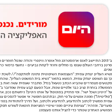
ב־2013 התיישב לאנס ארמסטרונג מול אופרה ווינפרי והודה שנטל חומרי
סרטן ברחבי העולם שצפו בו מחלים וחוזר לקחת גביעים - נחשף כרמאי כרוני 
שנים.
נשיא העליון יצחק עמית: "העצמאות השיפוטית נתונה למתקפה"// לשכת עו
כך גם השופט יצחק עמית, הנושא בתואר ״נשיא בית המשפט העליון״, שהח
מקטעים מצמררים שהביא הכתב נטעאל בנדל, מתברר שעמית עשה זאת בעקיפי
הממשלה בוחרת נציב כבר אלפיים שנות, אבל הפעם קבע עמית שמדובר ב״ס
על "היגיון ושכל ישר". ומי מחזיק במונופול על אותו היגיון? ניחשתם נכ
(״פוליטית!״) ממנה אנשים על פי חוק. ובתרגום חופשי: אי אפשר להסכים ע
עמית ממשיך לכתוב ולהזדעזע, להזדעזע ולכתוב, ועל הדרך להתוודות בפני
סוערים״, ומזהיר: "עצימת עיניים מפני שינויי המציאות חוטאת לשורש תפק
המושיע האחרון שנותר כדי להציל אותנו מעצמנו.