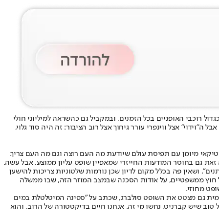
כגדול רוכבי האופניים בכל הזמנים, ובמקביל גם כהשראה למיליוני חולי
״וידוי״ אצל ווינפרי עורר גיחוך אצל רוב הציבור: זה היה סוד גלוי,
יקאי מיומן עם תפיסת עולם שיודעת מה העם רוצה וגם מה העם צריך.
את גם בחוסר המודעות החייזרי שמאפיין שופט עליון ממוצע, אבל עשה.
, ושאין פה בכלל מקום לדיון שכן נורמות שלטוניות צריכות להישען
הכל חוץ ממשפטיים, על אודות הסכנה שבמצב המוזר הזה, שבו ממשלה
פט מחוזי.
 עמית גם מצטט את השופט סולברג, שכתב על ״ספינה המיטלטלת במים
טוב שיש קברניט. נחשו מי זה. אנחנו חיים בדיקטטורה של הרוב, והוא