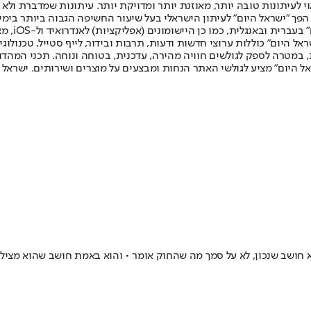
לעיתונות טובה יותר, מאוזנת יותר ומדויקת יותר. עיתונות שמדברת ולא צ
שלום. המהדורה המודפסת הראשונה פורסמה ב-30 ביולי 2007, וב-2010 הפך "ישראל היום" לעיתון הישראלי בעל שי
לחמנוביץ,
ל היום" כוללות ערוצי חדשות ודעות, תרבות ובידור, לייף סטייל, טכנולוגיה
ברית, במטרה לספק לגולשים חוויה מהירה, עדכנית, בטוחה ונוחה. תכני המה
ל היום" מציע לגולשי האתר הנחות ומבצעים על מוצרים ושירותים. ישראל 
א חושב שנכון, לא על סמך מה שהחוק אומר • והוא באמת חושב שהוא מציל