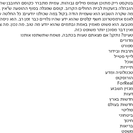
בטקסט ריק מתוכן ועמוס מילים גבוהות, עמית מתברר כקוסם החובבן שהוז
הובהלה בזעקות לבית החולים הקרוב. קוסם שמגלה בסוף ההופעה ש״אין בא
מה שקרה השבוע הוא שעמית הודה בקול במה שכולנו יודעים: כל החלטה של
לאנס ארמסטרונג חשף קלפים שהוא ידע שהיו גלויים כבר זמן רב. הוא ניס
מטבעו. הוא פשוט מאמין באמת ובתמים שהוא יודע מה טוב. מה נכון. מה צ
ואין דבר מסוכן יותר משופט כזה.
טעינו? נתקן! אם מצאתם טעות בכתבה, נשמח שתשתפו אותנו
מדורים
ספורט
תרבות ובידור
לייף סטייל
אוכל
תיירות
טכנולוגיה ומדע
הורוסקופ
ForReal
מגזין השבוע
דעות
חדשות בארץ
חדשות בעולם
פוליטי
ביטחוני
חינוך
בריאות
משפט