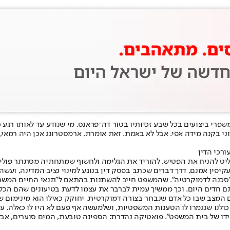
ם משפרי ביצועים בכל שבע זכיותיו בטור דה־פראנס. מי שנודע עד לאותו רגע 
בקנה מידה אפי. אבל לא באמת. זאת אומרת, ארמסטרונג אכן היה רמאי, אבל ה
רכי הדין
ליט להניח את הפטיש, להוריד את הגלימה ולחשוף שמתחתיה מסתתר פוליט
ן אמנם, דרך דברים שכתב בפסק דין בנוגע למינוי נציב המדינה, ועשה ז
כנה לדמוקרטיה״. שהמשפט חייב להשתנות בהתאם ל״תנאי החיים המשתנים״
ון, אתם חדים היום. וכך ממשיך עמית לברבר את עצמו לדעת בטיעונים שהם 
ם המצב שבו כל אדם שנבחר בצורה דמוקרטית, יחוקק כאילו הוא מינימום שו
 כולנו שנגמרו לו הטענות המשפטיות, ושלמעשה אף פעם לא היו לו כאלה.
ידו של בית המשפט״. פואטיקה נהדרת: הספינה טובעת, המים סוערים, אבל 