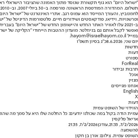
"ישראל היום" הוא גוף תקשורת שנוסד מתוך האמונה שהציבור הישראלי ראוי 
ת
ופרשנויות, וידיאו, פודקאסטים ושידורים חיים. פלטפורמות הדיגיטל של "ישרא
ב-2021 עלו לאוויר האתר החדש והיישומון החדש של "ישראל היום" בע
ואפשר לקבל אותם גם בניוזלטר. מועדון ההטבות הייחודי "הקליקה של ישרא
במייל hayom@israelhayom.co.il.
יום שני, 8.6.2026
כ"ג בסיון תשפ"ו
חדשות
דעות
ספורט
ForReal
תרבות ובידור
אוכל
מגזין
אנחנו מגייסים
English
X
דעות
הווידוי של השופט עמית
עמית הודה בקול במה שכולנו יודעים: כל החלטה שלו היא על סמך מה שהו
אריאל פלקסין
7/2/2026, 21:33
,עודכן
7/2/2026, 21:35
0
השמעה
השופט עמית. צילום: אורן בן חקון