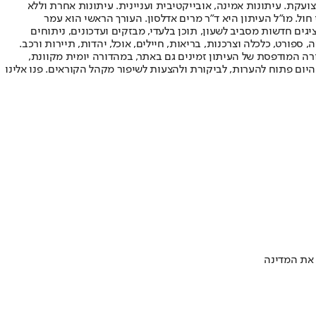
ועקת. עיתונות אמינה, אובייקטיבית ועניינית. עיתונות אחרת וללא
עור החשיפה הגבוה ביותר בימי חול. מו"ל העיתון היא ד"ר מרים אדלסון. העורך הראשי הוא עמר
 והעורך המייסד הוא עמוס רגב. אתרי האינטרנט של "ישראל היום" בעברית ובאנגלית, כמו כן היישומונים (אפליקציות) לאנדרואיד ול-iOS, מציגים חדשות מסביב לשעון, תוכן בלעדי, מבזקים ועדכונים, ניתוחים
, ספורט, כלכלה וצרכנות, בריאות, חיילים, אוכל, יהדות, תיירות ורכב.
דורה המודפסת של העיתון זמינים גם באתר, במהדורה יומית מקוונת,
היום פתוח להערות, לביקורת ולהצעות לשיפור מקהל הקוראים. פנו אלינו
 את המדינה