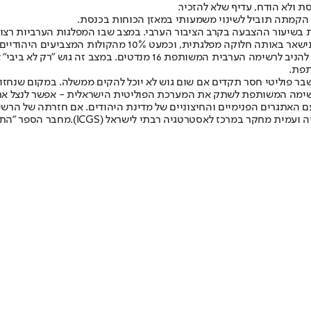
ת ולא הודח, עדיף שלא להזכיר.
 הקמתה תוביל לשינוי משמעותי במאזן הכוחות בכנסת.
לגוש מתנגדי נתניהו ו־51 לגוש נתניהו. אולם בהנחה שהמערכת ה
תפת.
שבר פוליטי חסר תקדים אם שום גוש לא יוכל להקים ממשלה. במקום שנחזו
הרשימה המשותפת לשתק את המערכת הפוליטית הישראלית - אפשר לנצל א
ם האתגרים הפנימיים והחיצוניים של מדינת היהודים. אם חזרתה של הרש
 רבתי לישראל (ICGS).מחבר הספר "התרסקות: מפלגת העבודה 2024-1992"