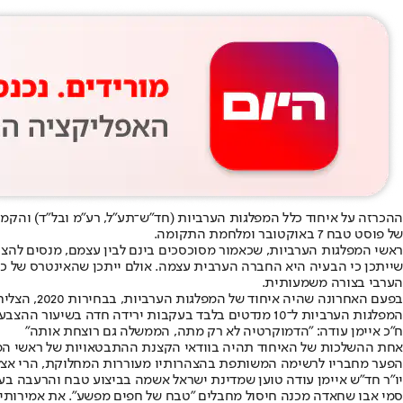
ההכרזה על איחוד כלל המפלגות הערביות (חד"ש־תע"ל, רע"מ ובל"ד) וה
של פוסט טבח 7 באוקטובר ומלחמת התקומה.
ראשי המפלגות הערביות, שכאמור מסוכסכים בינם לבין עצמם, מנסים להצ
שייתכן כי הבעיה היא החברה הערבית עצמה. אולם ייתכן שהאינטרס של כל
הערבי בצורה משמעותית.
המפלגות הערביות ל־10 מנדטים בלבד בעקבות ירידה חדה בשיעור ההצבעה בקרב המגזר הערבי ל־45% בלבד.
ח״כ איימן עודה: "הדמוקרטיה לא רק מתה, הממשלה גם רוצחת אותה"
אחת ההשלכות של האיחוד תהיה בוודאי הקצנת ההתבטאויות של ראשי המפ
הפער מחבריו לרשימה המשותפת בהצהרותיו מעוררות המחלוקת, הרי אצל
יו"ר חד"ש איימן עודה טוען שמדינת ישראל אשמה בביצוע טבח והרעבה בעזה
סמי אבו שחאדה מכנה חיסול מחבלים "טבח של חפים מפשע". את אמירותיו 