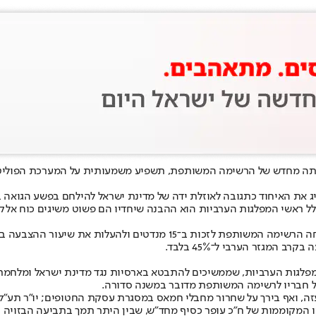
קמתה מחדש של הרשימה המשותפת, תשפיע משמעותית על המערכת הפוליטי
יג את האיחוד כתגובה לאוזלת ידה של מדינת ישראל להילחם בפשע הגואה
ל ראשי המפלגות הערביות הוא ההבנה שיחדיו הם פשוט משיגים כוח אלקט
לגות הערביות, שממשיכים להתבטא בארסיות נגד מדינת ישראל ומלחמתה 
 חבריו לרשימה המשותפת מדובר במשנה סדורה.
, ואף בירך על שחרור מחבלי חמאס במסגרת עסקת החטופים; יו"ר תע"ל אחמ
המקוממות של ח"כ עופר כסיף מחד"ש, שבין היתר תמך בתביעה הבזויה נג