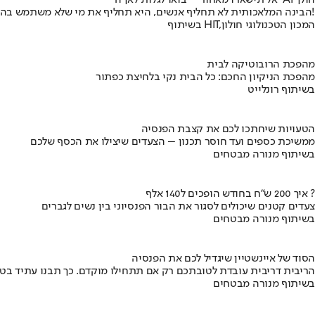
אל תישארו מאחור – בואו לגלות לאן ה-AI הולך
הבינה המלאכותית לא תחליף אנשים, היא תחליף את מי שלא משתמש בה!
בשיתוף HIT,המכון הטכנולוגי חולון
מהפכת הרובוטיקה לבית
מהפכת הניקיון החכם: כל הבית נקי בלחיצת כפתור
בשיתוף רונלייט
הטעויות שיחתכו לכם את קצבת הפנסיה
ממשיכת כספים ועד חוסר תכנון – הצעדים שיצילו את הכסף שלכם
בשיתוף מנורה מבטחים
איך 200 ש"ח בחודש הופכים ל140 אלף ?
צעדים קטנים שיכולים לסגור את הבור הפנסיוני בין נשים לגברים
בשיתוף מנורה מבטחים
הסוד של איינשטיין שיגדיל לכם את הפנסיה
הריבית דריבית עובדת לטובתכם רק אם תתחילו מוקדם. כך תבנו עתיד בט
בשיתוף מנורה מבטחים