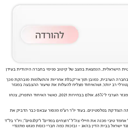
ת הישראלית, הנמצאת במצב של קיטוב פנימי בחברה היהודית בעידן
 בחברה הערבית, כמובן תוך אי־קבלת אחריות והתעלמות מובהקת מכך
ורלי רב יותר, ושהאיחוד מצליח להעלות את שיעור ההצבעה במגזר
בפעם האחרונה שהיה איחוד של המפלגות הערביות, בבחירות 2020, הצליחה הרשימה המשותפת לזכות ב־15 מנדטים ולהעלות את שיעור ההצבעה במגזר הערבי ל־65%, אולם בבחירות 2021, כאשר האיחוד התפרק, צנחו
הצודקת בפלסטינים. בעוד יו"ר רע"מ מנסור עבאס כבר הדביק את
ד טיבי מכנה את חיילי צה"ל "רוצחים במדים" ו"קלגסים"; ויו"ר בל"ד
ד ישראל בבית הדין בהאג - ובזכות כמה חברי כנסת מגוש מתנגדי