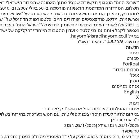
"ישראל היום" הוא גוף תקשורת שנוסד מתוך האמונה שהציבור הישראלי ראוי 
ת
ופרשנויות, וידיאו, פודקאסטים ושידורים חיים. פלטפורמות הדיגיטל של "ישרא
ב-2021 עלו לאוויר האתר החדש והיישומון החדש של "ישראל היום" בע
ואפשר לקבל אותם גם בניוזלטר. מועדון ההטבות הייחודי "הקליקה של ישרא
במייל hayom@israelhayom.co.il.
יום שני, 4.5.2026
י"ז באייר תשפ"ו
חדשות
דעות
ספורט
ForReal
תרבות ובידור
אוכל
מגזין
אנחנו מגייסים
English
X
דעות
איחוד המפלגות הערביות יפיל את גוש "רק לא ביבי"
במקום לחזור לעידן חוסר יציבות פוליטית, עם חמש מערכות בחירות בשלו
ד"ר אורי ורטמן
25/1/2026, 21:54
,עודכן
25/1/2026, 21:54
0
השמעה
יו"ר רע"מ, ח"כ מנסור עבאס, צועק על יו"ר האופוזיציה ח"כ בנימין נתניהו,