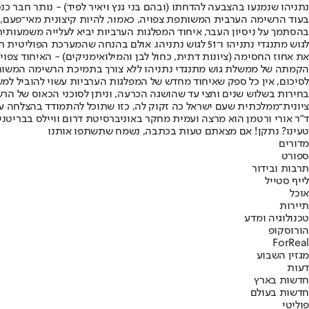
נתניהו שנמנעו בהצבעה להדחתו (ובהם בני גנץ ויאיר לפיד) - נותר חבר כנס
בעוד הרשימה הערבית המשותפת צפויה, כאמור, להיות קיצונית מאי־פעם,
הקמתה של ממשלת גוש מתנגדי נתניהו ללא צורך בתמיכת הרשימה המשו
לסיכום, אין כל ספק שאיחוד מחדש של המפלגות הערביות עשוי להוביל למ
בחירות בשלוש שנים וחצי עד שהושגה הכרעה, וניתן לסוכני הכאוס של 
ציונית־ממלכתית שעם ישראל כה זקוק לה, כזו שתוכל להתמודד בהצלחה ע
ד"ר אורי ורטמן הוא מרצה ועמית מחקר באוניברסיטת דרום וויילס בבריטניה ועמית מחקר במרכז לאסטרטגיה
טעינו? נתקן! אם מצאתם טעות בכתבה, נשמח שתשתפו אותנו
מדורים
ספורט
תרבות ובידור
לייף סטייל
אוכל
תיירות
טכנולוגיה ומדע
הורוסקופ
ForReal
מגזין השבוע
דעות
חדשות בארץ
חדשות בעולם
פוליטי