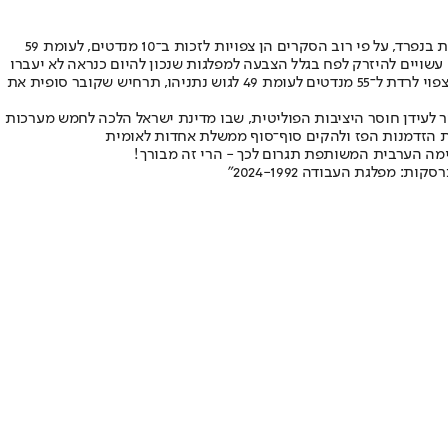
בהסתמך על ניסיון העבר, איחוד המפלגות הערביות יביא לעלייה משמעותית בשיעור ההצבעה בקרב הציבור הערבי. במצב שבו המפלגות הערביות רצות בנפרד, על פי רוב הסקרים הן צפויות לזכות ב־10 מנדטים, לעומת 59
פוליטית תישאר באותה חלוקה מפלגתית, וכמעט 10% מהקולות המצביעים היהודיים עשויים להיזרק לפח בגלל הצבעה למפלגות שנכון להיום כנראה לא יעברו
את אחוז החסימה (ציונות דתית, כחול לבן והמילואימניקים) - האיחוד צפוי להניב לרשימה הערבית המשותפת 16 מנדטים. במצב זה גוש "רק לא ביבי" צפוי לרדת ל־55 מנדטים לעומת 49 לגוש נתניהו, תרחיש שקובר סופית את
ר לעידן חוסר היציבות הפוליטית, שבו מדינת ישראל הלכה לחמש מערכות
ת הזדמנות הפז ולהקים סוף־סוף ממשלת אחדות לאומית
ימה הערבית המשותפת תגרום לכך - הרי זה מבורך!