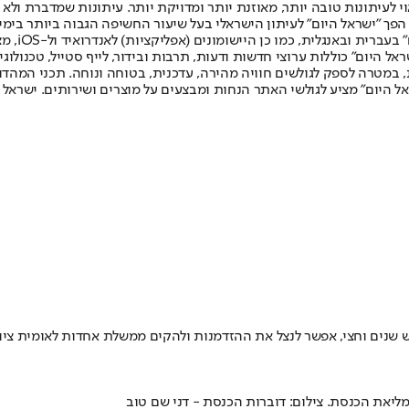
לעיתונות טובה יותר, מאוזנת יותר ומדויקת יותר. עיתונות שמדברת ולא צ
שלום. המהדורה המודפסת הראשונה פורסמה ב-30 ביולי 2007, וב-2010 הפך "ישראל היום" לעיתון הישראלי בעל שי
לחמנוביץ,
ל היום" כוללות ערוצי חדשות ודעות, תרבות ובידור, לייף סטייל, טכנולוגיה
ברית, במטרה לספק לגולשים חוויה מהירה, עדכנית, בטוחה ונוחה. תכני המה
ל היום" מציע לגולשי האתר הנחות ומבצעים על מוצרים ושירותים. ישראל 
ש שנים וחצי, אפשר לנצל את ההזדמנות ולהקים ממשלת אחדות לאומית צי
 במליאת הכנסת. צילום: דוברות הכנסת - דני שם טוב