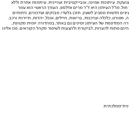
ועקת. עיתונות אמינה, אובייקטיבית ועניינית. עיתונות אחרת וללא
עור החשיפה הגבוה ביותר בימי חול. מו"ל העיתון היא ד"ר מרים אדלסון. העורך הראשי הוא עמר
 והעורך המייסד הוא עמוס רגב. אתרי האינטרנט של "ישראל היום" בעברית ובאנגלית, כמו כן היישומונים (אפליקציות) לאנדרואיד ול-iOS, מציגים חדשות מסביב לשעון, תוכן בלעדי, מבזקים ועדכונים, ניתוחים
, ספורט, כלכלה וצרכנות, בריאות, חיילים, אוכל, יהדות, תיירות ורכב.
דורה המודפסת של העיתון זמינים גם באתר, במהדורה יומית מקוונת,
היום פתוח להערות, לביקורת ולהצעות לשיפור מקהל הקוראים. פנו אלינו
ונית־ממלכתית