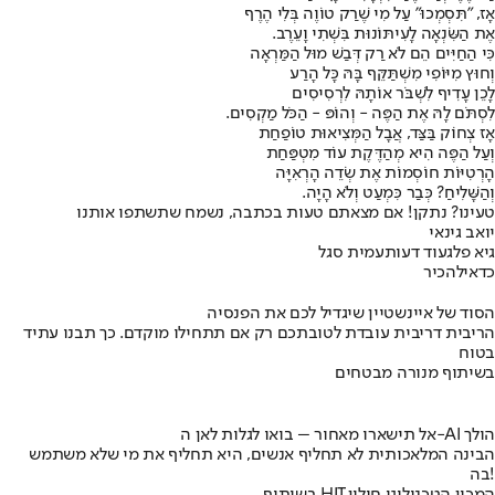
אָז, "תִּסְמְכוּ" עַל מִי שֶׁרַק טוֹוֶה בְּלִי הֶרֶף
אֶת הַשִּׂנְאָה לָעִיתּוֹנוּת בִּשְׁתִי וָעֵרֶב.
כִּי הַחַיִּים הֵם לֹא רַק דְּבַשׁ מוּל הַמַּרְאָה
וְחוּץ מִיּוֹפִי מִשְׁתַּקֵּף בָּהּ כָּל הָרַע
לָכֵן עָדִיף לִשְׁבֹּר אוֹתָהּ לִרְסִיסִים
לִסְתֹּם לָהּ אֶת הַפֶּה - וְהוֹפּ - הַכֹּל מַקְסִים.
אָז צְחוֹק בַּצַּד, אֲבָל הַמְּצִיאוּת טוֹפַחַת
וְעַל הַפֶּה הִיא מְהַדֶּקֶת עוֹד מִטְפַּּחַת
הָרְטִיּוֹת חוֹסְמוֹת אֶת שְׂדֵה הָרְאִיָּה
וְהַשָּׁלִיחַ? כְּבַר כִּמְעַט וְלֹא הָיָה.
טעינו? נתקן! אם מצאתם טעות בכתבה, נשמח שתשתפו אותנו
יואב גינאי
גיא פלג
עוד דעות
עמית סגל
כדאי
להכיר
הסוד של איינשטיין שיגדיל לכם את הפנסיה
הריבית דריבית עובדת לטובתכם רק אם תתחילו מוקדם. כך תבנו עתיד
בטוח
בשיתוף מנורה מבטחים
אל תישארו מאחור – בואו לגלות לאן ה-AI הולך
הבינה המלאכותית לא תחליף אנשים, היא תחליף את מי שלא משתמש
בה!