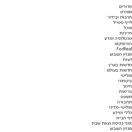
מדורים
ספורט
תרבות ובידור
לייף סטייל
אוכל
תיירות
טכנולוגיה ומדע
הורוסקופ
ForReal
מגזין השבוע
דעות
חדשות בארץ
חדשות בעולם
פוליטי
ביטחוני
חינוך
בריאות
משפט
תחבורה
פוליטי-מדיני
כללי ומידע
דף הבית
זמני כניסת וצאת שבת
מגזין השבוע