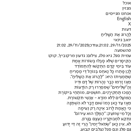
אוכל
מגזין
אנחנו מגייסים
English
X
דעות
לַהֲרוֹג אֶת הַשָּׁלִיחַ
יואב גינאי
29/11/2025, 21:02
,עודכן
29/11/2025, 21:02
0
השמעה
עמית סגל, גיא פלג, צילום: גדעון מרקוביץ', קוקו
הַקֵּיסָרִים שֶׁלֹּא סָבְלוּ בְּשׂוֹרוֹת אֱמֶת
עוֹד בִּימֵי קֶדֶם הִתְקַשּׁוּ לְהִתְמוֹדֵד
לָכֵן פָּתְרוּ כָּל נַאחְס בְּנוֹהַל דֵּי מַסְרִיחַ
שֶׁתַּמְצִיתוֹ הִיא: "לַהֲרוֹג אֶת הַשָּׁלִיחַ".
מֵאָז זָרְמוּ כְּבָר נְהָרוֹת שֶׁל דָּם וּדְיוֹ
וְהַ"שְּׁלִיחִים" שֶׁמִּסְרְרוּ רַק הוֹדָעוֹת
הָפְכוּ תַּחְקִירָנִים, חוֹשְׂפִים, מוֹתְחֵי בִּיקּוֹרֶת
הַפּוֹעֲלִים לְלֹא מוֹרָא - אַנְשֵׁי תִּקְשׁוֹרֶת.
מֵאָז עַד כָּאן כְּמוֹ שׁוּם דָּבָר לֹא הִשְׁתַּנָּה
כִּי הָאֱמֶת לָרוֹב אֵינָהּ רַק נְעִימָה
וְכָל מִי שֶׁזּוֹעֵק: "הַמֶּלֶךְ הוּא עֵירוֹם"
נִתְקַע לִמְבוּקָּרָיו כְּעֶצֶם בַּגָּרוֹן.
לֹא, אֵין כָּאן "שְׂמֹאל־יָמִין" הֲרֵי זֶה דֵּי יָדוּעַ
גַּם פֶּלֶג וְגַם סֶגַל נִצְלָבִים קָבוּעַ.