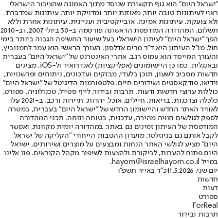
"ישראל היום" הוא גוף תקשורת שנוסד מתוך האמונה שהציבור הישראלי
ראוי לעיתונות טובה יותר, מאוזנת יותר ומדויקת יותר. עיתונות שמדברת
ולא צועקת. עיתונות אמינה, אובייקטיבית ועניינית. עיתונות אחרת וללא
תשלום. המהדורה המודפסת הראשונה פורסמה ב-30 ביולי 2007, וב-2010
הפך "ישראל היום" לעיתון הישראלי בעל שיעור החשיפה הגבוה ביותר בימי
חול. מו"ל העיתון היא ד"ר מרים אדלסון. העורך הראשי הוא עמר לחמנוביץ,
והעורך המייסד הוא עמוס רגב. אתרי האינטרנט של "ישראל היום" בעברית
ובאנגלית, כמו כן היישומונים (אפליקציות) לאנדרואיד ול-iOS, מציגים
חדשות מסביב לשעון, תוכן בלעדי, מבזקים ועדכונים, ניתוחים ופרשנויות,
וידיאו, פודקאסטים ושידורים חיים. פלטפורמות הדיגיטל של "ישראל היום"
כוללות ערוצי חדשות ודעות, תרבות ובידור, לייף סטייל, טכנולוגיה, ספורט,
כלכלה וצרכנות, בריאות, חיילים, אוכל, יהדות, תיירות ורכב. ב-2021 עלו
לאוויר האתר החדש והיישומון החדש של "ישראל היום" בעברית, במטרה
לספק לגולשים חוויה מהירה, עדכנית, בטוחה ונוחה. תכני המהדורה
המודפסת של העיתון זמינים גם באתר, במהדורה יומית מקוונת, ואפשר
לקבל אותם גם בניוזלטר. מועדון ההטבות הייחודי "הקליקה של ישראל
היום" מציע לגולשי האתר הנחות ומבצעים על מוצרים ושירותים. ישראל
היום פתוח להערות, לביקורת ולהצעות לשיפור מקהל הקוראים. פנו אלינו
במייל hayom@israelhayom.co.il.
יום שני, 11.5.2026
כ"ד באייר תשפ"ו
חדשות
דעות
ספורט
ForReal
תרבות ובידור