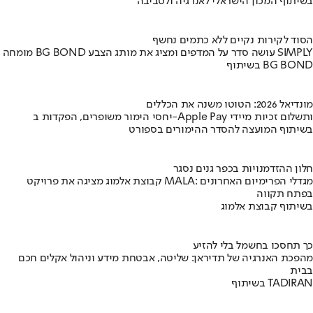
בשיתוף המכון הישראלי לאנרגיה ולסביבה
הסוד לקירות נקיים ללא כתמים נחשף
מומחה BG BOND עושה סדר על המדפים ומציג את מותג הצבע SIMPLY
בשיתוף BG BOND
מונדיאל 2026: הטוטו משנה את הכללים
יחסי הימור משופרים, הפקדות ב-Apple Pay ותשלום זכיות מיידי
בשיתוף המועצה להסדר ההימורים בספורט
חלון ההזדמנויות בכפר גנים נסגר
קבוצת אלמוג מציגה את פרויקט MALA: מגדלי הפרימיום האחרונים
בפתח תקווה
בשיתוף קבוצת אלמוג
כך תחסכו בחשמל בלי להזיע
מהפכת האנרגיה של תדיראן: שליטה, אבטחת מידע וניהול אקלים חכם
בבית
בשיתוף TADIRAN