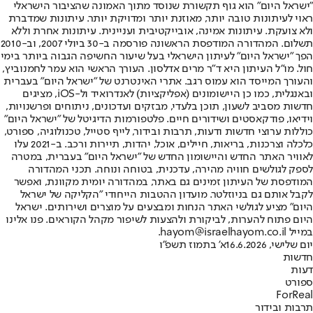
"ישראל היום" הוא גוף תקשורת שנוסד מתוך האמונה שהציבור הישראלי
ראוי לעיתונות טובה יותר, מאוזנת יותר ומדויקת יותר. עיתונות שמדברת
ולא צועקת. עיתונות אמינה, אובייקטיבית ועניינית. עיתונות אחרת וללא
תשלום. המהדורה המודפסת הראשונה פורסמה ב-30 ביולי 2007, וב-2010
הפך "ישראל היום" לעיתון הישראלי בעל שיעור החשיפה הגבוה ביותר בימי
חול. מו"ל העיתון היא ד"ר מרים אדלסון. העורך הראשי הוא עמר לחמנוביץ,
והעורך המייסד הוא עמוס רגב. אתרי האינטרנט של "ישראל היום" בעברית
ובאנגלית, כמו כן היישומונים (אפליקציות) לאנדרואיד ול-iOS, מציגים
חדשות מסביב לשעון, תוכן בלעדי, מבזקים ועדכונים, ניתוחים ופרשנויות,
וידיאו, פודקאסטים ושידורים חיים. פלטפורמות הדיגיטל של "ישראל היום"
כוללות ערוצי חדשות ודעות, תרבות ובידור, לייף סטייל, טכנולוגיה, ספורט,
כלכלה וצרכנות, בריאות, חיילים, אוכל, יהדות, תיירות ורכב. ב-2021 עלו
לאוויר האתר החדש והיישומון החדש של "ישראל היום" בעברית, במטרה
לספק לגולשים חוויה מהירה, עדכנית, בטוחה ונוחה. תכני המהדורה
המודפסת של העיתון זמינים גם באתר, במהדורה יומית מקוונת, ואפשר
לקבל אותם גם בניוזלטר. מועדון ההטבות הייחודי "הקליקה של ישראל
היום" מציע לגולשי האתר הנחות ומבצעים על מוצרים ושירותים. ישראל
היום פתוח להערות, לביקורת ולהצעות לשיפור מקהל הקוראים. פנו אלינו
במייל hayom@israelhayom.co.il.
יום שלישי, 16.6.2026
א' בתמוז תשפ"ו
חדשות
דעות
ספורט
ForReal
תרבות ובידור