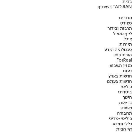
בבית
בשיתוף TADIRAN
מדורים
ספורט
תרבות ובידור
לייף סטייל
אוכל
תיירות
טכנולוגיה ומדע
הורוסקופ
ForReal
מגזין השבוע
דעות
חדשות בארץ
חדשות בעולם
פוליטי
ביטחוני
חינוך
בריאות
משפט
תחבורה
פוליטי-מדיני
כללי ומידע
דף הבית