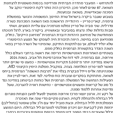
להתרחש - המעבר מהדרה חברתית ומרדיפה בכסות משפטית לרצחנות
השואה. 87 שנים לאחר מכן, הזיכרון הזה נותר לקח היסטורי נוקב על
הסכנה שבאדישות, בשנאה ובגזענות.
בשבוע שעבר ביקרה בישראל שרת החינוך, המשפחה והנוער בממשלת
גרמניה, קארין פריין - היהודייה הראשונה מאז השואה המכהנת כשרה
פדרלית. שני סביה של פריין נמלטו מגרמניה עם עליית הנאצים, ושתי
סבות גדולות שלה נרצחו בסוביבור ובאושוויץ. ביקורה בארץ, לרגל חנוכתו
המחודשת של מוזיאון היהדות דוברת הגרמנית "מוזיאון הייקים", כחלק
ממוזיאון הכט בחיפה, היווה תזכורת חיה לעומקו של הפצע ההיסטורי
שלא יגליד לעולם, אך גם לתקוות התיקון, שהמינוי של השרה פריין במאי
השנה הוגדר בתקשורת הגרמנית כחלק ממנו.
בשנתיים האחרונות האנטישמיות הרימה את ראשה ברחבי העולם כולל
אירופה, וגם בגרמניה. לפי דוח של אוניברסיטת תל אביב, בשנת 2024
נרשמו במדינה יותר מ־5,000 תקריות אנטישמיות - כמעט פי שניים יותר
מאשר לפני פרוץ המלחמה בעזה. במקביל, מפלגת הימין הקיצוני AfD,
שמנהיגתה אליס ויידל מבקרת בגלוי את "תרבות האשמה" הגרמנית ביחס
לשואה, מתחזקת בסקרים וצוברת כוח פוליטי. לצד זאת, ראוי לציין את
הפעילות הנחושה של הממשלה הגרמנית ושל כוחות הביטחון במדינה נגד
כל סוג של קריאות ומעשים אנטישמיים - נחישות ראויה להערכה, שעל
מדינות אחרות ללמוד ממנה.
על רקע זה, ארגון יוצאי מרכז אירופה ממשיך לפעול למען הנצחת פוגרום
ליל הבדולח ולהנחלת לקחיו. הארגון מקיים מדי שנה את האזכרה
הממלכתית לליל הבדולח, וכעת מוביל יחד עם ח"כ אלון שוסטר (כחול־לבן)
יוזמת חוק לקביעת יום זיכרון ממלכתי לפוגרום ליל הבדולח. היום המוצע
יכלול שיעורים בבתי הספר, דיון מיוחד בכנסת וטקסים ציבוריים ברחבי