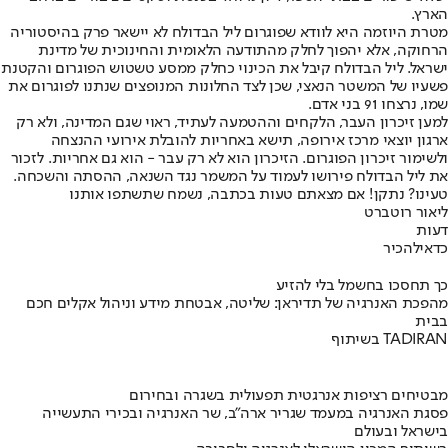
הארץ.
מטרת היוזמה היא לוודא שפוגרום ליל הבדולח לא יישאר פרק בהיסטוריה
הרחוקה, אלא יהפוך לחלק מהתודעה הלאומית והחינוכית של מדינת
ישראל. ליל הבדולח קיבל את הכינוי כחלק ממסע טשטוש הפוגרום והקטנת
פשעיו של המשטר הנאצי, שכן לצד החלונות המנופצים שנתנו לפוגרום את
שמו, נרצחו 91 בני אדם.
למען זיכרון העבר, הלקחים וההטמעה לעתיד, ראוי שגם המדינה, ולא רק
ארגון יוצאי מרכז אירופה, תישא באחריות להובלת אירועי ההנצחה
ולשימור זיכרון הפוגרום. הזיכרון הוא לא רק עבר - הוא גם אחריות. לזכור
את ליל הבדולח פירושו לעמוד על המשמר נגד השנאה, ההסתה והשכחה.
טעינו? נתקן! אם מצאתם טעות בכתבה, נשמח שתשתפו אותנו
ליאור רוטברט
דעות
כדאי
להכיר
כך תחסכו בחשמל בלי להזיע
מהפכת האנרגיה של תדיראן: שליטה, אבטחת מידע וניהול אקלים חכם
בבית
בשיתוף TADIRAN
מבטיחים רציפות אנרגטית תפעולית בשגרה ובחירום
פסגת האנרגיה במעמד שגריר ארה"ב, שר האנרגיה ובכירי התעשייה
בישראל ובעולם