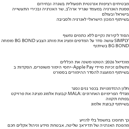
מבטיחים רציפות אנרגטית תפעולית בשגרה ובחירום
פסגת האנרגיה במעמד שגריר ארה"ב, שר האנרגיה ובכירי התעשייה
בישראל ובעולם
בשיתוף המכון הישראלי לאנרגיה ולסביבה
הסוד לקירות נקיים ללא כתמים נחשף
מומחה BG BOND עושה סדר על המדפים ומציג את מותג הצבע SIMPLY
בשיתוף BG BOND
מונדיאל 2026: הטוטו משנה את הכללים
יחסי הימור משופרים, הפקדות ב-Apple Pay ותשלום זכיות מיידי
בשיתוף המועצה להסדר ההימורים בספורט
חלון ההזדמנויות בכפר גנים נסגר
קבוצת אלמוג מציגה את פרויקט MALA: מגדלי הפרימיום האחרונים
בפתח תקווה
בשיתוף קבוצת אלמוג
כך תחסכו בחשמל בלי להזיע
מהפכת האנרגיה של תדיראן: שליטה, אבטחת מידע וניהול אקלים חכם