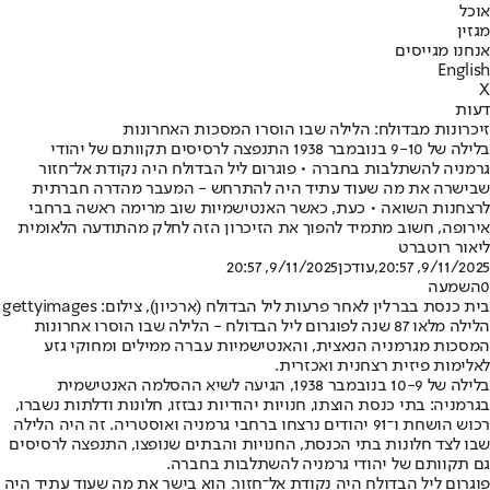
אוכל
מגזין
אנחנו מגייסים
English
X
דעות
זיכרונות מבדולח: הלילה שבו הוסרו המסכות האחרונות
בלילה של 9-10 בנובמבר 1938 התנפצה לרסיסים תקוותם של יהודי
גרמניה להשתלבות בחברה • פוגרום ליל הבדולח היה נקודת אל־חזור
שבישרה את מה שעוד עתיד היה להתרחש - המעבר מהדרה חברתית
לרצחנות השואה • כעת, כאשר האנטישמיות שוב מרימה ראשה ברחבי
אירופה, חשוב מתמיד להפוך את הזיכרון הזה לחלק מהתודעה הלאומית
ליאור רוטברט
9/11/2025, 20:57
,עודכן
9/11/2025, 20:57
0
השמעה
בית כנסת בברלין לאחר פרעות ליל הבדולח (ארכיון), צילום: gettyimages
הלילה מלאו 87 שנה לפוגרום ליל הבדולח - הלילה שבו הוסרו אחרונות
המסכות מגרמניה הנאצית, והאנטישמיות עברה ממילים ומחוקי גזע
לאלימות פיזית רצחנית ואכזרית.
בלילה של 10-9 בנובמבר 1938, הגיעה לשיא ההסלמה האנטישמית
בגרמניה: בתי כנסת הוצתו, חנויות יהודיות נבזזו, חלונות ודלתות נשברו,
רכוש הושחת ו־91 יהודים נרצחו ברחבי גרמניה ואוסטריה. זה היה הלילה
שבו לצד חלונות בתי הכנסת, החנויות והבתים שנופצו, התנפצה לרסיסים
גם תקוותם של יהודי גרמניה להשתלבות בחברה.
פוגרום ליל הבדולח היה נקודת אל־חזור. הוא בישר את מה שעוד עתיד היה