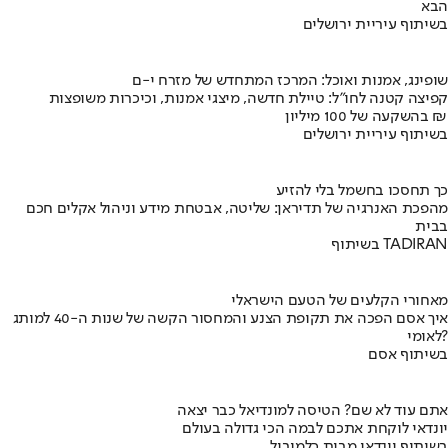
הבא
בשיתוף עיריית ירושלים
שופינג, אמנות ואוכל: המרכז המתחדש של מזרח י-ם
קפיצה קטנה לחו"ל: טיילת חדשה, מיצגי אמנות, וכיכרות משופצות
בהשקעה של 100 מיליון ₪
בשיתוף עיריית ירושלים
כך תחסכו בחשמל בלי להזיע
מהפכת האנרגיה של תדיראן: שליטה, אבטחת מידע וניהול אקלים חכם
בבית
בשיתוף TADIRAN
מאחורי הקלעים של הטעם הישראלי
איך אסם הפכה את תקופת הצנע והמחסור הקשה של שנות ה-40 למותג
לאומי?
בשיתוף אסם
אתם עוד לא שם? הטיסה למונדיאל כבר יצאה
יונדאי לוקחת אתכם לבמה הכי גדולה בעולם
בשיתוף יונדאי מבית כלמוביל