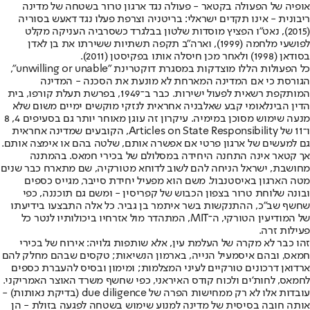
אופיה של הפעולה בקטאר - פעולה נגד ארגון טרור בשטחה של מדינה
ריבונית - אינו תקדים ישראלי: בריטניה וצרפת פעלו נגד דאעש בסוריה
(2015), נאט"ו הפציץ מוסדות שלטון בבלגרד כשסרביה העניקה מקלט
לפושעי מלחמה (1999), וארה"ב תקפה תשתיות ששירתו את בן לאדן
בסודאן (1998) ולאחר מכן חיסלה אותו בפקיסטן (2011).
כל הפעולות הללו מוצדקות במסגרת דוקטרינת "unwilling or unable",
הגורסת כי אם המדינה המארחת לא מונעת את הסכנה - המדינה
המותקפת רשאית לפעול ישירות. כבר ב־1949, בפרשת תעלת קורפו, בית
הדין הבינלאומי קבע שאלבניה אחראית לנזקי מוקשים ימיים משום שלא
מנעה שימוש מסוכן במימיה. עיקרון זה עוגן מאוחר יותר גם בסעיפים 4, 8
ו־11 של Articles on State Responsibility, הקובעים שמדינה אחראית
גם למעשים של ארגון פרטי אם אפשרה אותם, שלטה בהם או אימצה אותם.
אך קטאר אינה התחנה היחידה במסלולם של בכירי חמאס. בהמתנה
מחושבת, ישראל הניחה להם לשוב לדוחא מטורקיה, שם מתארח כבר שנים
מטה הארגון באיסטנבול. משם הוא מפעיל יחידת סייבר, מגייס כספים
ובונה שלוחת טרור בצפון הכבוש של קפריסין - ומשם גם תוכננה, כפי
שחשף שב"כ, ההתנקשות בשר איתמר בן גביר. כל אלה התבצעו בידיעתו
של המודיעין הטורקי, ה־MIT, המתהדר מול אזרחיו ביכולותיו לנטר כל
פעילות זרה.
זהו כבר לא מקרה של העלמת עין, אלא שותפות גלויה: אירוח של בכירי
חמאס, ובהם איסמעיל הנייה, בארמון הנשיאות; טקסים שבהם מחלק להם
ארדואן דרכונים טורקיים לעיני המצלמות; ומימון ובסיס להעברת כספים
לחמאס, לחות'ים ולכוח קודס האיראני, כפי שחשף משרד האוצר האמריקני.
עובדות אלו לא רק ממחישות הפרה של due diligence (בדיקת נאותות) -
אותה חובה בסיסית של מדינה למנוע שימוש בשטחה לפגעה בזולת - הן