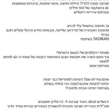
קפיצה קטנה לחו"ל: טיילת חדשה, מיצגי אמנות, וכיכרות משופצות
בהשקעה של 100 מיליון ₪
בשיתוף עיריית ירושלים
כך תחסכו בחשמל בלי להזיע
מהפכת האנרגיה של תדיראן: שליטה, אבטחת מידע וניהול אקלים חכם
בבית
בשיתוף TADIRAN
מאחורי הקלעים של הטעם הישראלי
איך אסם הפכה את תקופת הצנע והמחסור הקשה של שנות ה-40 למותג
לאומי?
בשיתוף אסם
אתם עוד לא שם? הטיסה למונדיאל כבר יצאה
יונדאי לוקחת אתכם לבמה הכי גדולה בעולם
בשיתוף יונדאי מבית כלמוביל
ירושלים 2040: העיר נערכת ל- 1.5 מליון תושבים
מנכ"לית העירייה מציגה תוכנית להשארת הצעירים ובניית עתיד הדור