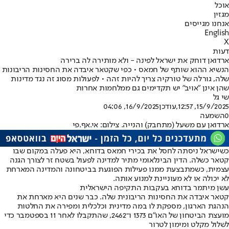
אוכל
מגזין
אנחנו מגייסים
English
X
דעות
ארדואן דוחק את ישראל לפינה - ולא מותירה לה ברירה
הנשיא ההוא שותף של חמאס • כפי שקטאר איבדה את החסינות הריבונות
שלה, גורלה של טורקיה צריך להיות זהה • לפעולות מסוג זה נגד מדינות
שהן אינן "אויב" יש תקדימים גם ממלחמות אחרות
שי גל
15/9/2025, 12:57
,עודכן
16/9/2025, 04:06
0
השמעה
ארדואן עם משעל (מתחבק) והנייה. צילום: אי.אף.פי
כשישראל ניסתה לחסל את בכירי חמאס בדוחא, היא פעלה במקום שבו
קטאר כשלה. הדין הבינלאומי מתיר למדינה לפעול בשטח זר לצורך הגנה
עצמית, כשמתבצעת ממנו פעילות הפוגעת בביטחונה והמדינה המארחת
לא יכולה או לא מעוניינת למנוע אותה.
עשן מיתמר בדוחא בעקבות התקיפה הישראלית
קטאר איבדה את החסינות הריבונית שלה. כבר שנים היא מארחת את
הנהגת הארגון, מספקת לו במה מדינית וכלכלית ומפירה את החלטות
מועצת הביטחון של האו"ם 1373 ו־2462, שהתקבלו לאחר 11 בספטמבר כדי
לשלול מקלט ומימון לטרור