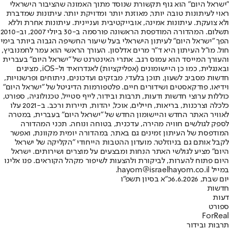
"ישראל היום" הוא גוף תקשורת שנוסד מתוך האמונה שהציבור הישראלי
ראוי לעיתונות טובה יותר, מאוזנת יותר ומדויקת יותר. עיתונות שמדברת
ולא צועקת. עיתונות אמינה, אובייקטיבית ועניינית. עיתונות אחרת וללא
תשלום. המהדורה המודפסת הראשונה פורסמה ב-30 ביולי 2007, וב-2010
הפך "ישראל היום" לעיתון הישראלי בעל שיעור החשיפה הגבוה ביותר בימי
חול. מו"ל העיתון היא ד"ר מרים אדלסון. העורך הראשי הוא עמר לחמנוביץ,
והעורך המייסד הוא עמוס רגב. אתרי האינטרנט של "ישראל היום" בעברית
ובאנגלית, כמו כן היישומונים (אפליקציות) לאנדרואיד ול-iOS, מציגים
חדשות מסביב לשעון, תוכן בלעדי, מבזקים ועדכונים, ניתוחים ופרשנויות,
וידיאו, פודקאסטים ושידורים חיים. פלטפורמות הדיגיטל של "ישראל היום"
כוללות ערוצי חדשות ודעות, תרבות ובידור, לייף סטייל, טכנולוגיה, ספורט,
כלכלה וצרכנות, בריאות, חיילים, אוכל, יהדות, תיירות ורכב. ב-2021 עלו
לאוויר האתר החדש והיישומון החדש של "ישראל היום" בעברית, במטרה
לספק לגולשים חוויה מהירה, עדכנית, בטוחה ונוחה. תכני המהדורה
המודפסת של העיתון זמינים גם באתר, במהדורה יומית מקוונת, ואפשר
לקבל אותם גם בניוזלטר. מועדון ההטבות הייחודי "הקליקה של ישראל
היום" מציע לגולשי האתר הנחות ומבצעים על מוצרים ושירותים. ישראל
היום פתוח להערות, לביקורת ולהצעות לשיפור מקהל הקוראים. פנו אלינו
במייל hayom@israelhayom.co.il.
יום שבת, 6.6.2026
כ"א בסיון תשפ"ו
חדשות
דעות
ספורט
ForReal
תרבות ובידור