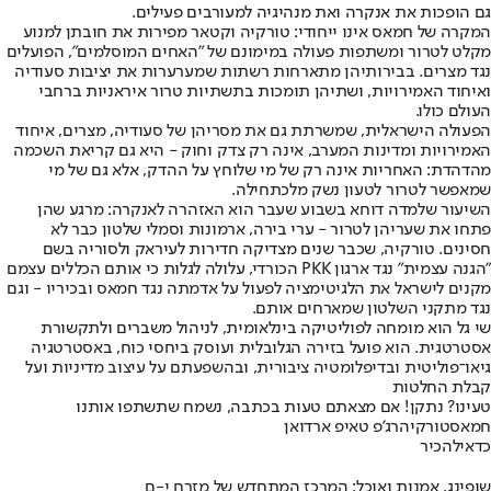
גם הופכות את אנקרה ואת מנהיגיה למעורבים פעילים.
המקרה של חמאס אינו ייחודי: טורקיה וקטאר מפירות את חובתן למנוע
מקלט לטרור ומשתפות פעולה במימונם של "האחים המוסלמים", הפועלים
נגד מצרים. בבירותיהן מתארחות רשתות שמערערות את יציבות סעודיה
ואיחוד האמירויות, ושתיהן תומכות בתשתיות טרור איראניות ברחבי
העולם כולו.
הפעולה הישראלית, שמשרתת גם את מסריהן של סעודיה, מצרים, איחוד
האמירויות ומדינות המערב, אינה רק צדק וחוק - היא גם קריאת השכמה
מהדהדת: האחריות אינה רק של מי שלוחץ על ההדק, אלא גם של מי
שמאפשר לטרור לטעון נשק מלכתחילה.
השיעור שלמדה דוחא בשבוע שעבר הוא האזהרה לאנקרה: מרגע שהן
פתחו את שעריהן לטרור - ערי בירה, ארמונות וסמלי שלטון כבר לא
חסינים. טורקיה, שכבר שנים מצדיקה חדירות לעיראק ולסוריה בשם
"הגנה עצמית" נגד ארגון PKK הכורדי, עלולה לגלות כי אותם הכללים עצמם
מקנים לישראל את הלגיטימציה לפעול על אדמתה נגד חמאס ובכיריו - וגם
נגד מתקני השלטון שמארחים אותם.
שי גל הוא מומחה לפוליטיקה בינלאומית, לניהול משברים ולתקשורת
אסטרטגית. הוא פועל בזירה הגלובלית ועוסק ביחסי כוח, באסטרטגיה
גיאו־פוליטית ובדיפלומטיה ציבורית, ובהשפעתם על עיצוב מדיניות ועל
קבלת החלטות
טעינו? נתקן! אם מצאתם טעות בכתבה, נשמח שתשתפו אותנו
חמאס
טורקיה
רג'פ טאיפ ארדואן
כדאי
להכיר
שופינג, אמנות ואוכל: המרכז המתחדש של מזרח י-ם