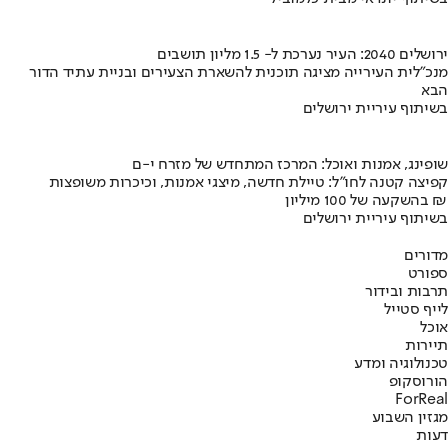
ירושלים 2040: העיר נערכת ל- 1.5 מליון תושבים
מנכ"לית העירייה מציגה תוכנית להשארת הצעירים ובניית עתיד הדור
הבא
בשיתוף עיריית ירושלים
שופינג, אמנות ואוכל: המרכז המתחדש של מזרח י-ם
קפיצה קטנה לחו"ל: טיילת חדשה, מיצגי אמנות, וכיכרות משופצות
בהשקעה של 100 מיליון ₪
בשיתוף עיריית ירושלים
מדורים
ספורט
תרבות ובידור
לייף סטייל
אוכל
תיירות
טכנולוגיה ומדע
הורוסקופ
ForReal
מגזין השבוע
דעות