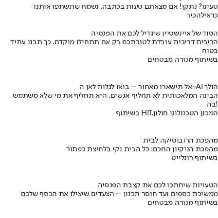
טעינו? נתקן! אם מצאתם טעות בכתבה, נשמח שתשתפו אותנו
כדאי
להכיר
הסוד של איינשטיין שיגדיל לכם את הפנסיה
הריבית דריבית עובדת לטובתכם רק אם תתחילו מוקדם. כך תבנו עתיד
בטוח
בשיתוף מנורה מבטחים
אל תישארו מאחור – בואו לגלות לאן ה-AI הולך
הבינה המלאכותית לא תחליף אנשים, היא תחליף את מי שלא משתמש
בה!
בשיתוף HIT,המכון הטכנולוגי חולון
מהפכת הרובוטיקה לבית
מהפכת הניקיון החכם: כל הבית נקי בלחיצת כפתור
בשיתוף רונלייט
הטעויות שיחתכו לכם את קצבת הפנסיה
ממשיכת כספים ועד חוסר תכנון – הצעדים שיצילו את הכסף שלכם
בשיתוף מנורה מבטחים