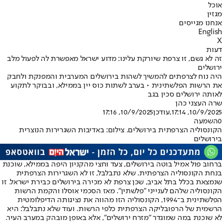
אוכל
מגזין
אנחנו מגייסים
English
X
דעות
זה לא גשם, זו צרפת שיורקת עלינו: מדוע ישראל מאפשרת לה לפעול מלב
ירושלים
היה נוח לצרפתים להמשיך לשהות בירושלים המערבית והמפנקת ולחבק
את הרשות הפלשתינית • בערב לשתות כוס יין בממילא, ובבוקר לתקוע
לאותה ירושלים סכין בגב
שרה העצני כהן
10/9/2025, 17:14
,עודכן
10/9/2025, 17:16
0
השמעה
הקונסוליה הצרפתית בירושלים. צילום: באדיבות השגרירות הנוצרית
בירושלים
ברחוב פול אמיל בוטה בירושלים, צעד וחצי מהקניון היפה בממילא, שוכנת
בנחת הקונסוליה הצרפתית. שלא נתבלבל, זו לא השגרירות הצרפתית
שנמצאת בכלל בתל אביב, שכן צרפת לא מכירה בירושלים כבירת ישראל. זו
הקונסוליה שלהם לענייני "פלשתין". מאז הסכמי אוסלו והקמת הרשות
הפלשתינית ב־1994, הקונסוליה הזו מהווה את נציגותה הדיפלומטית
הרשמית של הרפובליקה הצרפתית כלפי הרשות. ועוד שלא נתבלבל: היא
לא שוכנת במה שמוגדר "מזרח ירושלים", אלא באופן מובהק במערב העיר.