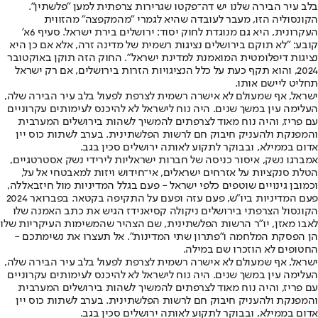
בלב עיר הבירה שלנו יש דה־פקטו שגרירות צרפתית למען "פלשתין".
הקונסוליה הזו, מעבר לעובדה שהיא לגמרי "מהמקפצה" מהזווית
העקרונית, היא גם מנוגדת לחוק יסוד: ירושלים בירת ישראל. סעיף 6א'
קובע: "לא תוקם בירושלים נציגות רשמית של מדינה זרה, אלא אם כן היא
נציגות דיפלומטית המואמנת למדינת ישראל". החוק הזה תוקן באוקטובר
2024, והוא תקף כעת על כלל הנציגויות הזרות בירושלים, אם רק ישראל
תחליט ליישם אותו.
ישראל, אף שמעולם לא אישרה רשמית לצרפת לפעול בלב עיר הבירה שלה,
העלימה עין במשך שנים. היה נוח לישראל לא להיכנס לעימותים עקרוניים
עם פריז, והיה נוח מאוד לצרפתים להמשיך לשהות בירושלים המערבית
והמפנקת ולהעניק חיבוק חם לרשות הפלשתינית. בערב לשתות כוס יין
אדום בממילא, ובבוקר לתקוע לאותה ירושלים סכין בגב.
אמברגו נשק, איסור כניסה של חברות ישראליות לירידי נשק אסטרטגיים,
הטלת סנקציות על אזרחים ישראלים, אי־חידוש ויזות למאבטחי אל על,
וכמובן גינויים שוטפים כלפי ישראל - פעם בגלל המדיניות מול חיזבאללה,
פעם המדיניות ביו"ש, פעם עזה ופעם על התקיפה בקטאר. בפברואר 2024
הקונסול הצרפתי בירושלים ניקולה קסיאנידז הגיש את כתב האמנה שלו
לאבו מאזן, יו"ר הרשות הפלשתינית, שם הצהיר שהמשימות העיקריות שלו
הן הפסקת המלחמה ו"פתרון שתי המדינות". אל תעצרו את נשימתכם -
החטופים לא הוזכרו שם במילה.
ישראל, אף שמעולם לא אישרה רשמית לצרפת לפעול בלב עיר הבירה שלה,
העלימה עין במשך שנים. היה נוח לישראל לא להיכנס לעימותים עקרוניים
עם פריז, והיה נוח מאוד לצרפתים להמשיך לשהות בירושלים המערבית
והמפנקת ולהעניק חיבוק חם לרשות הפלשתינית. בערב לשתות כוס יין
אדום בממילא, ובבוקר לתקוע לאותה ירושלים סכין בגב.