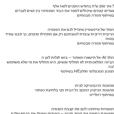
איך 200 ש"ח בחודש הופכים ל140 אלף ?
צעדים קטנים שיכולים לסגור את הבור הפנסיוני בין נשים לגברים
בשיתוף מנורה מבטחים
הסוד של איינשטיין שיגדיל לכם את הפנסיה
הריבית דריבית עובדת לטובתכם רק אם תתחילו מוקדם. כך תבנו עתיד
בטוח
בשיתוף מנורה מבטחים
אל תישארו מאחור – בואו לגלות לאן ה-AI הולך
הבינה המלאכותית לא תחליף אנשים, היא תחליף את מי שלא משתמש
בה!
בשיתוף HIT,המכון הטכנולוגי חולון
מהפכת הרובוטיקה לבית
מהפכת הניקיון החכם: כל הבית נקי בלחיצת כפתור
בשיתוף רונלייט
הטעויות שיחתכו לכם את קצבת הפנסיה
ממשיכת כספים ועד חוסר תכנון – הצעדים שיצילו את הכסף שלכם