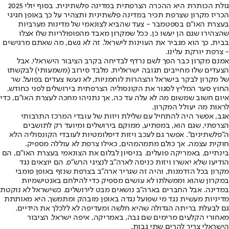
גולת הכותרת היא ההכרה הצרפתית במדינה פלשתינית. בסוף יולי 2025
הכריז מקרון שצרפת תכיר במדינה פלשתינית ותצהיר על כך באופן חגיגי
בעצרת האו"ם בספטמבר - צעד שהביא לצונאמי של מדינות מערביות
שהצהירו שגם הן יעשו כן. ככל שמקרון מאבד מהפופולריות שלו אצלו
בבית, כך הוא מגביר את העוינות לישראל. זה לא גשם, מה שאתם מרגישים
- צרפת יורקת עלינו.
אמנם מקרון כבר הפך לשם נרדף לבדיחה בקרב הציבור הישראלי, אבל
הצעדים שלו מחייבים תגובה ישראלית. מלבד סירוב (משמעותי) לבקשתו
של מקרון לבקר בישראל והצהרות לוחמניות, לא נעשו צעדים בפועל. שר
החוץ סער המליץ לסגור את הקונסוליה הצרפתית בירושלים לפני כחודש,
איום חשוב שמשום מה לא עלה עד כה, אך נתניהו מחכה לעצרת האו"ם, כדי
לראות מה יעולל המקרון.
אגב, אפשר היה להתחיל עם שלילת ויזות של עובדי המרכז התרבותי
הצרפתי, שגם הוא, במפתיע, ממוקם בירושלים ומיועד רק לתושבים
ה"פלשתינים". אפשר גם לעכב ויזות דיפלומטיות לעובדי הקונסוליה הלא
חוקית עצמה. אך כולם מתמהמהים, כאילו צרפת לא עוללה מספיק.
בינתיים, באמריקה פועלים. בניסיון לבלום את הצונאמי בעצרת האו"ם, הם
הודיעו שלא יאשרו ויזות כניסה לארה"ב לנציגי הרש"פ. הם יוצאים נגד
מקרון בכל הזדמנות, והיה זה שגריר ארה"ב בצרפת שנזף באופן פומבי
במקרון שהוא וממשלתו לא עושים מספיק כדי להילחם באנטישמיות
במדינה. אבל החברים בארה"ב נושאים מבט לירושלים. כשישראל לא נוקטת
מדיניות מעשית נגד מי שפועל נגדה באופן מובהק ומתמשך, היא מאותתת
גם לבעלת בריתה הגדולה שהיא חלשה ומעדיפה לא ללכלך את הידיים.
מאחורי הקלעים מרימים שם גבה, באמריקה, איפה ישראל. הציבור
הישראלי צריך להרים שתי גבות.