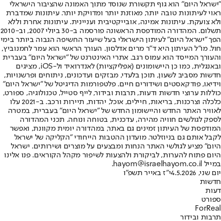
"ישראל היום" הוא גוף תקשורת שנוסד מתוך האמונה שהציבור הישראלי
ראוי לעיתונות טובה יותר, מאוזנת יותר ומדויקת יותר. עיתונות שמדברת
ולא צועקת. עיתונות אמינה, אובייקטיבית ועניינית. עיתונות אחרת וללא
תשלום. המהדורה המודפסת הראשונה פורסמה ב-30 ביולי 2007, וב-2010
הפך "ישראל היום" לעיתון הישראלי בעל שיעור החשיפה הגבוה ביותר בימי
חול. מו"ל העיתון היא ד"ר מרים אדלסון. העורך הראשי הוא עמר לחמנוביץ,
והעורך המייסד הוא עמוס רגב. אתרי האינטרנט של "ישראל היום" בעברית
ובאנגלית, כמו כן היישומונים (אפליקציות) לאנדרואיד ול-iOS, מציגים
חדשות מסביב לשעון, תוכן בלעדי, מבזקים ועדכונים, ניתוחים ופרשנויות,
וידיאו, פודקאסטים ושידורים חיים. פלטפורמות הדיגיטל של "ישראל היום"
כוללות ערוצי חדשות ודעות, תרבות ובידור, לייף סטייל, טכנולוגיה, ספורט,
כלכלה וצרכנות, בריאות, חיילים, אוכל, יהדות, תיירות ורכב. ב-2021 עלו
לאוויר האתר החדש והיישומון החדש של "ישראל היום" בעברית, במטרה
לספק לגולשים חוויה מהירה, עדכנית, בטוחה ונוחה. תכני המהדורה
המודפסת של העיתון זמינים גם באתר, במהדורה יומית מקוונת, ואפשר
לקבל אותם גם בניוזלטר. מועדון ההטבות הייחודי "הקליקה של ישראל
היום" מציע לגולשי האתר הנחות ומבצעים על מוצרים ושירותים. ישראל
היום פתוח להערות, לביקורת ולהצעות לשיפור מקהל הקוראים. פנו אלינו
במייל hayom@israelhayom.co.il.
יום שני, 4.5.2026
י"ז באייר תשפ"ו
חדשות
דעות
ספורט
ForReal
תרבות ובידור