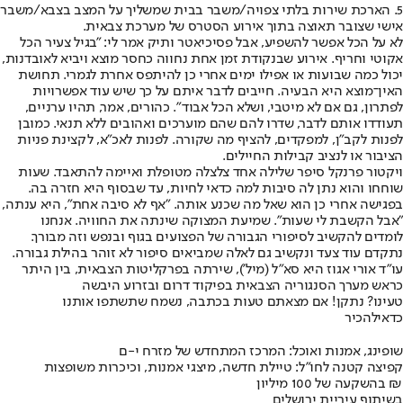
5. הארכת שירות בלתי צפויה/משבר בבית שמשליך על המצב בצבא/משבר
אישי שצובר תאוצה בתוך אירוע הסטרס של מערכת צבאית.
לא על הכל אפשר להשפיע, אבל פסיכיאטר ותיק אמר לי: "בגיל צעיר הכל
אקוטי וחריף. אירוע שבנקודת זמן אחת נחווה כחסר מוצא ויביא לאובדנות,
יכול כמה שבועות או אפילו ימים אחרי כן להיתפס אחרת לגמרי. תחושת
האין־מוצא היא הבעיה. חייבים לדבר איתם על כך שיש עוד אפשרויות
לפתרון, גם אם לא מיטבי, ושלא הכל אבוד". כהורים, אמר, תהיו ערניים,
תעודדו אותם לדבר, שדרו להם שהם מוערכים ואהובים ללא תנאי. כמובן
לפנות לקב"ן, למפקדים, להציף מה שקורה. לפנות לאכ"א, לקצינת פניות
הציבור או לנציב קבילות החיילים.
ויקטור פרנקל סיפר שלילה אחד צלצלה מטופלת ואיימה להתאבד. שעות
שוחחו והוא נתן לה סיבות למה כדאי לחיות, עד שבסוף היא חזרה בה.
בפגישה אחרי כן הוא שאל מה שכנע אותה. "אף לא סיבה אחת", היא ענתה,
"אבל הקשבת לי שעות". שמיעת המצוקה שינתה את החוויה. אנחנו
לומדים להקשיב לסיפורי הגבורה של הפצועים בגוף ובנפש וזה מבורך.
נתקדם עוד צעד ונקשיב גם לאלה שמביאים סיפור לא זוהר בהילת גבורה.
עו"ד אורי אגוז היא סא"ל (מיל'), שירתה בפרקליטות הצבאית, בין היתר
כראש מערך הסנגוריה הצבאית בפיקוד דרום ובזרוע היבשה
טעינו? נתקן! אם מצאתם טעות בכתבה, נשמח שתשתפו אותנו
כדאי
להכיר
שופינג, אמנות ואוכל: המרכז המתחדש של מזרח י-ם
קפיצה קטנה לחו"ל: טיילת חדשה, מיצגי אמנות, וכיכרות משופצות
בהשקעה של 100 מיליון ₪
בשיתוף עיריית ירושלים