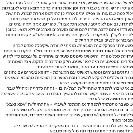
לא על הכל אפשר להשפיע, אבל פסיכיאטר ותיק אמר לי: "בגיל צעיר הכל
אקוטי וחריף. אירוע שבנקודת זמן אחת נחווה כחסר מוצא ויביא לאובדנות,
יכול כמה שבועות או אפילו ימים אחרי כן להיתפס אחרת לגמרי. תחושת
האין־מוצא היא הבעיה. חייבים לדבר איתם על כך שיש עוד אפשרויות
לפתרון, גם אם לא מיטבי, ושלא הכל אבוד". כהורים, אמר, תהיו ערניים,
תעודדו אותם לדבר, שדרו להם שהם מוערכים ואהובים ללא תנאי. כמובן
לפנות לקב"ן, למפקדים, להציף מה שקורה. לפנות לאכ"א, לקצינת פניות
הציבור או לנציב קבילות החיילים.
כששירתי בפרקליטות הצבאית, מוניתי לוועדה שקיבלה מנדט לבחון
ממבט־על מאות דוחות שמסכמים אירועי אובדנות. מצ"ח חוקרת ואוספת
עדויות מכל מקרה, וחיפשנו סימנים מעידים שחוזרים על עצמם כדי למנוע
מקרים נוספים. זה היה לפני שנים, חלק מהדברים תוקנו, אבל הצמתים
שזיהינו נפיצים מאוד עד היום, וחשוב להיות במודעות:
1. נתונים גבוהים ומפגש ראשוני עם המערכת - דווקא צעירים עם נתונים
גבוהים עלולים להיקלע למשבר נוכח הפער בין הציפיות מהצבא ומעצמם
מול מציאות יומיומית אפורה וקשה בצבא.
2. אי שיבוץ לתפקיד שהחייל/ת רצת/ה בו - נחווה כדחייה ומחולל שבר
גדול בדימוי העצמי וקושי עצום להמשיך. הסתרת הכאב מהסביבה מעצימה
את התחושה שהכל אבוד.
3. מעבר מתפקיד לתפקיד או המתנה לשיבוץ - אין לחייל/ת "אמא ואבא"
ברורים בצבא. הם עוברים בין יחידות או ממתינים, מקבלים משימות
כלליות של תחזוקה/אבטחה, שילוב הדימוי העצמי מידרדר, ואי־הוודאות
מסוכן מאוד.
4. אי השתלבות בצוות והיעדר גיבוי מהמפקדים - החייל/ת שרוי/ה
בתחושת חוסר אונים ובדידות מול צוות מגובש.