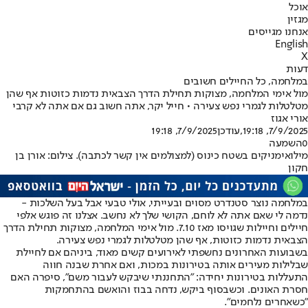
אוכל
מגזין
אנחנו מגייסים
English
X
דעות
במלחמה, כל החיילים חשובים
מול אימי המלחמה, מצוקות תחילת הדרך הצבאית נדמות כזוטות אף שהן
מטלטלות לגמרי נפש צעירה • חייל יקר, אתה חשוב גם אם אתה לא קרבי
אורי אגוז
7/9/2025, 19:18
,עודכן
7/9/2025, 19:18
0
השמעה
מילואימניקים בשטח כינוס (למצולמים אין קשר לכתבה). צילום: אורן בן
חקון
במלחמה נוצר סטנדרט מסוים ובעייתי, אולי טבעי אבל בעל השלכות -
נדמה לי שאם אתה לא לוחם, הקושי שלך לא נחשב. אצלנו זה פוגש אלפי
חיילים וחיילות שגויסו מאז 7.10. מול אימי המלחמה, מצוקות תחילת הדרך
הצבאית נדמות כזוטות, אף שהן מטלטלות לגמרי נפש צעירה.
בשבועות האחרונים נחשפתי לאירועים קשים מאוד, ביניהם אם לחיילת
שבלילות מעירים אותה בטירונות במכות, ואם אחרת שבנה חווה
התעללות בטירונות יחידה: "התחננתי שיבקש לעבור משם", סיפרה האם
חסרת האונים. וכשבסוף ביקש, נדחה בבוז והואשם בהתחמקות
"כשאחרים נלחמים".