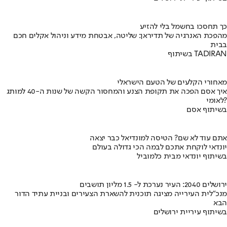
כך תחסכו בחשמל בלי להזיע
מהפכת האנרגיה של תדיראן: שליטה, אבטחת מידע וניהול אקלים חכם
בבית
בשיתוף TADIRAN
מאחורי הקלעים של הטעם הישראלי
איך אסם הפכה את תקופת הצנע והמחסור הקשה של שנות ה-40 למותג
לאומי?
בשיתוף אסם
אתם עוד לא שם? הטיסה למונדיאל כבר יצאה
יונדאי לוקחת אתכם לבמה הכי גדולה בעולם
בשיתוף יונדאי מבית כלמוביל
ירושלים 2040: העיר נערכת ל- 1.5 מליון תושבים
מנכ"לית העירייה מציגה תוכנית להשארת הצעירים ובניית עתיד הדור
הבא
בשיתוף עיריית ירושלים