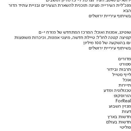
ירושלים 2040: העיר נערכת ל- 1.5 מליון תושבים
מנכ"לית העירייה מציגה תוכנית להשארת הצעירים ובניית עתיד הדור
הבא
בשיתוף עיריית ירושלים
שופינג, אמנות ואוכל: המרכז המתחדש של מזרח י-ם
קפיצה קטנה לחו"ל: טיילת חדשה, מיצגי אמנות, וכיכרות משופצות
בהשקעה של 100 מיליון ₪
בשיתוף עיריית ירושלים
מדורים
ספורט
תרבות ובידור
לייף סטייל
אוכל
תיירות
טכנולוגיה ומדע
הורוסקופ
ForReal
מגזין השבוע
דעות
חדשות בארץ
חדשות בעולם
פוליטי