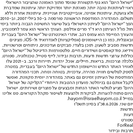
"ישראל היום" הוא גוף תקשורת שנוסד מתוך האמונה שהציבור הישראלי
ראוי לעיתונות טובה יותר, מאוזנת יותר ומדויקת יותר. עיתונות שמדברת
ולא צועקת. עיתונות אמינה, אובייקטיבית ועניינית. עיתונות אחרת וללא
תשלום. המהדורה המודפסת הראשונה פורסמה ב-30 ביולי 2007, וב-2010
הפך "ישראל היום" לעיתון הישראלי בעל שיעור החשיפה הגבוה ביותר בימי
חול. מו"ל העיתון היא ד"ר מרים אדלסון. העורך הראשי הוא עמר לחמנוביץ,
והעורך המייסד הוא עמוס רגב. אתרי האינטרנט של "ישראל היום" בעברית
ובאנגלית, כמו כן היישומונים (אפליקציות) לאנדרואיד ול-iOS, מציגים
חדשות מסביב לשעון, תוכן בלעדי, מבזקים ועדכונים, ניתוחים ופרשנויות,
וידיאו, פודקאסטים ושידורים חיים. פלטפורמות הדיגיטל של "ישראל היום"
כוללות ערוצי חדשות ודעות, תרבות ובידור, לייף סטייל, טכנולוגיה, ספורט,
כלכלה וצרכנות, בריאות, חיילים, אוכל, יהדות, תיירות ורכב. ב-2021 עלו
לאוויר האתר החדש והיישומון החדש של "ישראל היום" בעברית, במטרה
לספק לגולשים חוויה מהירה, עדכנית, בטוחה ונוחה. תכני המהדורה
המודפסת של העיתון זמינים גם באתר, במהדורה יומית מקוונת, ואפשר
לקבל אותם גם בניוזלטר. מועדון ההטבות הייחודי "הקליקה של ישראל
היום" מציע לגולשי האתר הנחות ומבצעים על מוצרים ושירותים. ישראל
היום פתוח להערות, לביקורת ולהצעות לשיפור מקהל הקוראים. פנו אלינו
במייל hayom@israelhayom.co.il.
יום שני, 8.6.2026
כ"ג בסיון תשפ"ו
חדשות
דעות
ספורט
ForReal
תרבות ובידור