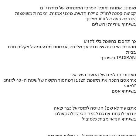
שופינג, אמנות ואוכל: המרכז המתחדש של מזרח י-ם
קפיצה קטנה לחו"ל: טיילת חדשה, מיצגי אמנות, וכיכרות משופצות
בהשקעה של 100 מיליון ₪
בשיתוף עיריית ירושלים
כך תחסכו בחשמל בלי להזיע
מהפכת האנרגיה של תדיראן: שליטה, אבטחת מידע וניהול אקלים חכם
בבית
בשיתוף TADIRAN
מאחורי הקלעים של הטעם הישראלי
איך אסם הפכה את תקופת הצנע והמחסור הקשה של שנות ה-40 למותג
לאומי?
בשיתוף אסם
אתם עוד לא שם? הטיסה למונדיאל כבר יצאה
יונדאי לוקחת אתכם לבמה הכי גדולה בעולם
בשיתוף יונדאי מבית כלמוביל