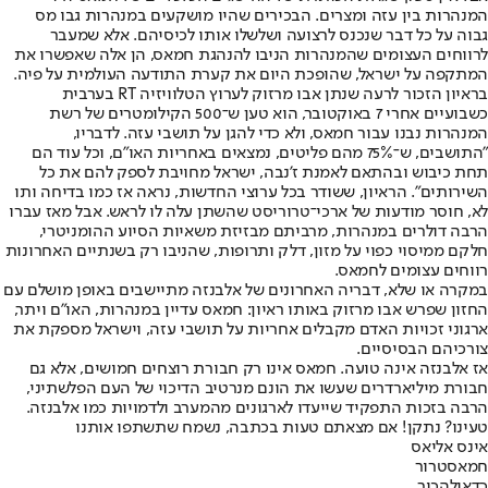
המנהרות בין עזה ומצרים. הבכירים שהיו מושקעים במנהרות גבו מס
גבוה על כל דבר שנכנס לרצועה ושלשלו אותו לכיסיהם. אלא שמעבר
לרווחים העצומים שהמנהרות הניבו להנהגת חמאס, הן אלה שאפשרו את
המתקפה על ישראל, שהופכת היום את קערת התודעה העולמית על פיה.
בראיון הזכור לרעה שנתן אבו מרזוק לערוץ הטלוויזיה RT בערבית
כשבועיים אחרי 7 באוקטובר, הוא טען ש־500 הקילומטרים של רשת
המנהרות נבנו עבור חמאס, ולא כדי להגן על תושבי עזה. לדבריו,
"התושבים, ש־75% מהם פליטים, נמצאים באחריות האו"ם, וכל עוד הם
תחת כיבוש ובהתאם לאמנת ז'נבה, ישראל מחויבת לספק להם את כל
השירותים". הראיון, ששודר בכל ערוצי החדשות, נראה אז כמו בדיחה ותו
לא, חוסר מודעות של ארכי־טרוריסט שהשתן עלה לו לראש. אבל מאז עברו
הרבה דולרים במנהרות, מרביתם מבזיזת משאיות הסיוע ההומניטרי,
חלקם ממיסוי כפוי על מזון, דלק ותרופות, שהניבו רק בשנתיים האחרונות
רווחים עצומים לחמאס.
במקרה או שלא, דבריה האחרונים של אלבנזה מתיישבים באופן מושלם עם
החזון שפרש אבו מרזוק באותו ראיון: חמאס עדיין במנהרות, האו"ם ויתר,
ארגוני זכויות האדם מקבלים אחריות על תושבי עזה, וישראל מספקת את
צורכיהם הבסיסיים.
אז אלבנזה אינה טועה. חמאס אינו רק חבורת רוצחים חמושים, אלא גם
חבורת מיליארדרים שעשו את הונם מנרטיב הדיכוי של העם הפלשתיני,
הרבה בזכות התפקיד שייעדו לארגונים מהמערב ולדמויות כמו אלבנזה.
טעינו? נתקן! אם מצאתם טעות בכתבה, נשמח שתשתפו אותנו
אינס אליאס
חמאס
טרור
כדאי
להכיר