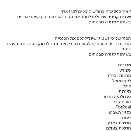
איך 200 ש"ח בחודש הופכים ל140 אלף ?
צעדים קטנים שיכולים לסגור את הבור הפנסיוני בין נשים לגברים
בשיתוף מנורה מבטחים
הסוד של איינשטיין שיגדיל לכם את הפנסיה
הריבית דריבית עובדת לטובתכם רק אם תתחילו מוקדם. כך תבנו עתיד
בטוח
בשיתוף מנורה מבטחים
מדורים
ספורט
תרבות ובידור
לייף סטייל
אוכל
תיירות
טכנולוגיה ומדע
הורוסקופ
ForReal
מגזין השבוע
דעות
חדשות בארץ
חדשות בעולם