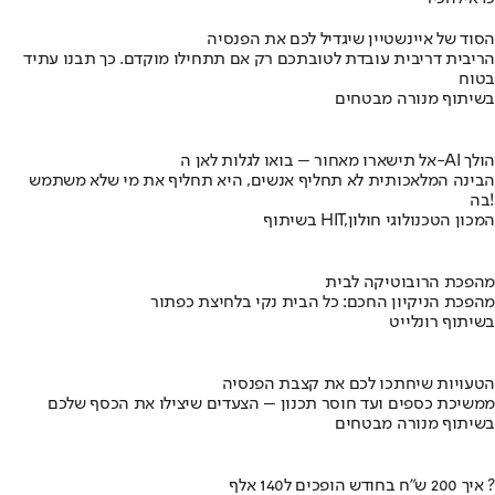
הסוד של איינשטיין שיגדיל לכם את הפנסיה
הריבית דריבית עובדת לטובתכם רק אם תתחילו מוקדם. כך תבנו עתיד
בטוח
בשיתוף מנורה מבטחים
אל תישארו מאחור – בואו לגלות לאן ה-AI הולך
הבינה המלאכותית לא תחליף אנשים, היא תחליף את מי שלא משתמש
בה!
בשיתוף HIT,המכון הטכנולוגי חולון
מהפכת הרובוטיקה לבית
מהפכת הניקיון החכם: כל הבית נקי בלחיצת כפתור
בשיתוף רונלייט
הטעויות שיחתכו לכם את קצבת הפנסיה
ממשיכת כספים ועד חוסר תכנון – הצעדים שיצילו את הכסף שלכם
בשיתוף מנורה מבטחים
איך 200 ש"ח בחודש הופכים ל140 אלף ?