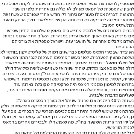
שמספיק לראות את אנשי חמאס יורים בתושבים שמנסים לקחת אוכל, כדי
להבין שהסמכות של חמאס מעולם לא כללה גם אחריות כלפי תושבי
הרצועה. דבריה אפילו מעוררים גיחוך רק חודש אחרי שפורסם שאשתו של
סינוואר נמלטה לטורקיה כשברשותה הון של כמיליארד דולר, הרחק מהעם
הפלשתיני הסובל.
דבריה האחרונים של אלבנזה מתיישבים באופן מושלם עם החזון שפרש
אבו מרזוק באותו ראיון: חמאס עדיין במנהרות, האו"ם ויתר, ארגוני זכויות
האדם מקבלים אחריות על תושבי עזה, וישראל מספקת את צורכיהם
הבסיסיים
העובדה שבכירי חמאס מגלמים כבר שנים דמות של פליט־טייקון בוודאי לא
נעלמה מהעין המערבית. לפני כעשור פורסמו הערכות לגבי ההון המשוער
של חאלד משעל - מבכירי הארגון - שנאמד בכשניים עד חמישה מיליארד
דולר, ושל מוסא אבו מרזוק, שהיה שווה אז כשניים-שלושה מיליארד דולר.
הונו של אבו מרזוק מיוחס ביו היתר להשקעות נדל"ן ומסחר בעזה, מצרים,
סוריה, קטאר, סודאן וירדן, שלפחות חלקן נעשו מכספי תרומות. השימוש
בתרומות למימון מנגנוני חמאס היה פרקטיקה מקובלת בארגון עוד
מתחילת דרכו, וכספים אלה גם מימנו את הקמת מוסדות הציבור בעזה,
שעליהם מדברת אלבנזה.
בשנות ה־90 היה זה אבו מרזוק שניהל את מערך הכספים בארה"ב
ובאירופה וגייס עשרות מיליוני דולרים דרך עמותות צדקה אסלאמיות. חלק
מהתרומות שימש לטרור, והיתר נכנס לכיסם הפרטי של הבכירים. נוסף על
כך, חלק ניכר מכספי הסיוע שהוזרמו לעזה דרך אונר"א, קטאר ואיראן נוהלו
על ידו דרך קרנות השקעה בחו"ל, מה שאפשר לו ולבכירים אחרים בחמאס
לבנות הון אישי.
אבל אין ספק שגולת הכותרת של ההישגים הכלכליים של חמאס היו