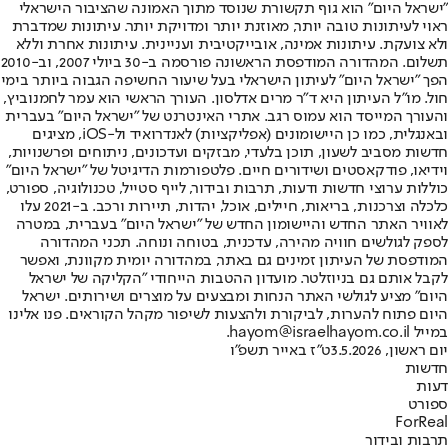
"ישראל היום" הוא גוף תקשורת שנוסד מתוך האמונה שהציבור הישראלי
ראוי לעיתונות טובה יותר, מאוזנת יותר ומדויקת יותר. עיתונות שמדברת
ולא צועקת. עיתונות אמינה, אובייקטיבית ועניינית. עיתונות אחרת וללא
תשלום. המהדורה המודפסת הראשונה פורסמה ב-30 ביולי 2007, וב-2010
הפך "ישראל היום" לעיתון הישראלי בעל שיעור החשיפה הגבוה ביותר בימי
חול. מו"ל העיתון היא ד"ר מרים אדלסון. העורך הראשי הוא עמר לחמנוביץ,
והעורך המייסד הוא עמוס רגב. אתרי האינטרנט של "ישראל היום" בעברית
ובאנגלית, כמו כן היישומונים (אפליקציות) לאנדרואיד ול-iOS, מציגים
חדשות מסביב לשעון, תוכן בלעדי, מבזקים ועדכונים, ניתוחים ופרשנויות,
וידיאו, פודקאסטים ושידורים חיים. פלטפורמות הדיגיטל של "ישראל היום"
כוללות ערוצי חדשות ודעות, תרבות ובידור, לייף סטייל, טכנולוגיה, ספורט,
כלכלה וצרכנות, בריאות, חיילים, אוכל, יהדות, תיירות ורכב. ב-2021 עלו
לאוויר האתר החדש והיישומון החדש של "ישראל היום" בעברית, במטרה
לספק לגולשים חוויה מהירה, עדכנית, בטוחה ונוחה. תכני המהדורה
המודפסת של העיתון זמינים גם באתר, במהדורה יומית מקוונת, ואפשר
לקבל אותם גם בניוזלטר. מועדון ההטבות הייחודי "הקליקה של ישראל
היום" מציע לגולשי האתר הנחות ומבצעים על מוצרים ושירותים. ישראל
היום פתוח להערות, לביקורת ולהצעות לשיפור מקהל הקוראים. פנו אלינו
במייל hayom@israelhayom.co.il.
יום ראשון, 3.5.2026
ט"ז באייר תשפ"ו
חדשות
דעות
ספורט
ForReal
תרבות ובידור