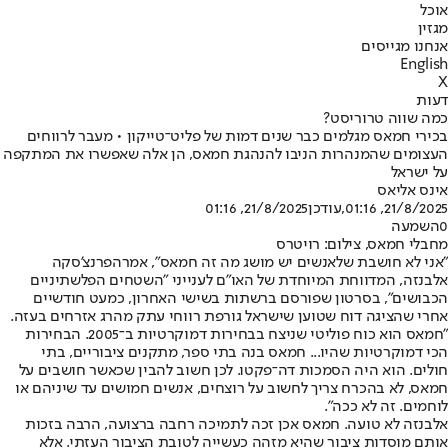
אוכל
מגזין
אנחנו מגייסים
English
X
דעות
כמה שווה טרוריסט?
בכירי חמאס מגלמים כבר שנים דמות של פליט־טייקון • מעבר לרווחים
העצומים שהמנהרות הניבו להנהגת חמאס, הן אלה שאפשרו את המתקפה
על ישראל
אינס אליאס
21/8/2025, 01:16
,עודכן
21/8/2025, 01:16
0
השמעה
מחבלי חמאס, צילום: רויטרס
"אני לא חושבת שלאנשים יש מושג מה זה חמאס", אמרה
פרנצ'סקה
אלבנזה
, המדווחת המיוחדת של האו"ם לענייני "השטחים הפלשתיניים
הכבושים", בסרטון שפורסם ברשתות בשישי האחרון, כמעט חודשיים
אחרי שהציגה דוח שטוען שישראל גורפת רווחי עתק מהרג אזרחים בעזה.
"חמאס הוא כוח פוליטי שניצח בבחירות דמוקרטיות ב־2005. הבחירות
הכי דמוקרטיות שהיו... חמאס בנה בתי ספר, מתקנים ציבוריים, בתי
חולים. הוא היה הסמכות דה־פקטו. לכן חשוב להבין שכאשר חושבים על
חמאס, לא בהכרח צריך לחשוב על רוצחים, אנשים חמושים עד שיניהם או
לוחמים. זה לא ככה".
אלבנזה לא טועה. חמאס אכן זכה לתמיכה רחבה ברצועה, הרבה בזכות
אותם מוסדות ציבור שהיא מזהה כעשייה לטובת הציבור העזתי. אלא