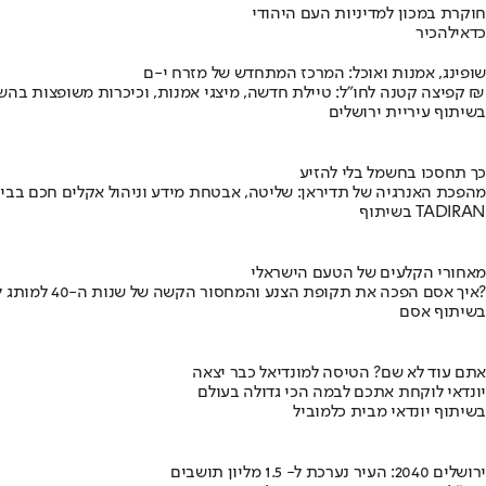
חוקרת במכון למדיניות העם היהודי
כדאי
להכיר
שופינג, אמנות ואוכל: המרכז המתחדש של מזרח י-ם
קפיצה קטנה לחו"ל: טיילת חדשה, מיצגי אמנות, וכיכרות משופצות בהשקעה של 100 מיליון ₪
בשיתוף עיריית ירושלים
כך תחסכו בחשמל בלי להזיע
מהפכת האנרגיה של תדיראן: שליטה, אבטחת מידע וניהול אקלים חכם בבי
בשיתוף TADIRAN
מאחורי הקלעים של הטעם הישראלי
איך אסם הפכה את תקופת הצנע והמחסור הקשה של שנות ה-40 למותג לאומי?
בשיתוף אסם
אתם עוד לא שם? הטיסה למונדיאל כבר יצאה
יונדאי לוקחת אתכם לבמה הכי גדולה בעולם
בשיתוף יונדאי מבית כלמוביל
ירושלים 2040: העיר נערכת ל- 1.5 מליון תושבים