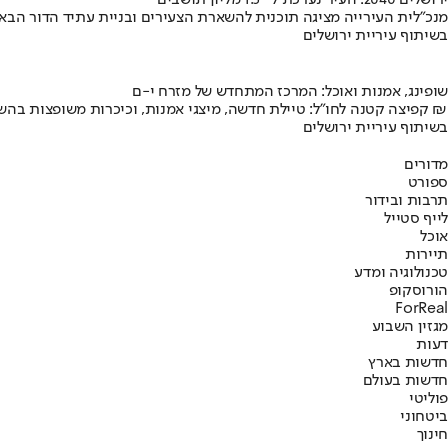
ירושלים 2040: העיר נערכת ל- 1.5 מליון תושבים
מנכ"לית העירייה מציגה תוכנית להשארת הצעירים ובניית עתיד הדור הבא
בשיתוף עיריית ירושלים
שופינג, אמנות ואוכל: המרכז המתחדש של מזרח י-ם
קפיצה קטנה לחו"ל: טיילת חדשה, מיצגי אמנות, וכיכרות משופצות בהשקעה של 100 מיליון ₪
בשיתוף עיריית ירושלים
מדורים
ספורט
תרבות ובידור
לייף סטייל
אוכל
תיירות
טכנולוגיה ומדע
הורוסקופ
ForReal
מגזין השבוע
דעות
חדשות בארץ
חדשות בעולם
פוליטי
ביטחוני
חינוך