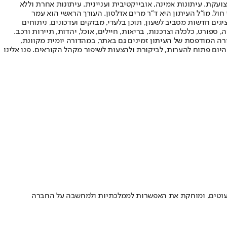
ועקת. עיתונות אמינה, אובייקטיבית ועניינית. עיתונות אחרת וללא
עור החשיפה הגבוה ביותר בימי חול. מו"ל העיתון היא ד"ר מרים אדלסון. העורך הראשי הוא עמר
 והעורך המייסד הוא עמוס רגב. אתרי האינטרנט של "ישראל היום" בעברית ובאנגלית, כמו כן היישומונים (אפליקציות) לאנדרואיד ול-iOS, מציגים חדשות מסביב לשעון, תוכן בלעדי, מבזקים ועדכונים, ניתוחים
, ספורט, כלכלה וצרכנות, בריאות, חיילים, אוכל, יהדות, תיירות ורכב.
דורה המודפסת של העיתון זמינים גם באתר, במהדורה יומית מקוונת,
היום פתוח להערות, לביקורת ולהצעות לשיפור מקהל הקוראים. פנו אלינו
 מיעוטים, ומוחקת את האפשרות לממלכתיות ולמחשבה על החברה