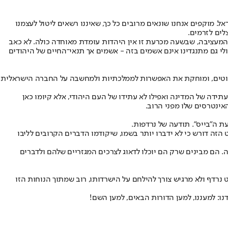
. מוקפים אנחנו שונאים מרובים כל כך, שאיננו רשאים ליטול לעצמנו
לים לזרמים.
 המעציבה, שבשעה מכרעת זו אין היהדות עומדת מאוחדה כולה. לא כאב
לי גם מתנגדינו אינם אשמים בזה - אשמים אך תנאי־החיים של היהודים
מיעוטים, ומוחקת את האפשרות לממלכתיות ולמחשבה על החברה הישראלית
דה של המדינה ואפילו לא עתידו של העם היהודי, אלא קיומו כאן
אינטרסים שלו מפני הרוב.
 ה"בייס". תודעה של נרדפות.
זה דורש כי לא ידברו יותר בשמו, שיקודמו הדברים הקרובים לליבו
 הם מבינים שרק הם יוכלו לדאוג לצרכים המגזריים שלהם ולדברים
 נרדף ולא מרגיש צורך להילחם על הישרדותו, רוב שמתוך הנוחות הזו
ו: למעננו, למען הדורות הבאים, למען השם!