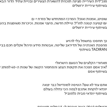
מנכ"לית העירייה מציגה תוכנית להשארת הצעירים ובניית עתיד הדור הבא
בשיתוף עיריית ירושלים
שופינג, אמנות ואוכל: המרכז המתחדש של מזרח י-ם
קפיצה קטנה לחו"ל: טיילת חדשה, מיצגי אמנות, וכיכרות משופצות בהשקעה של 100 מיליון ₪
בשיתוף עיריית ירושלים
כך תחסכו בחשמל בלי להזיע
מהפכת האנרגיה של תדיראן: שליטה, אבטחת מידע וניהול אקלים חכם בבי
בשיתוף TADIRAN
מאחורי הקלעים של הטעם הישראלי
איך אסם הפכה את תקופת הצנע והמחסור הקשה של שנות ה-40 למותג לאומי?
בשיתוף אסם
אתם עוד לא שם? הטיסה למונדיאל כבר יצאה
יונדאי לוקחת אתכם לבמה הכי גדולה בעולם
בשיתוף יונדאי מבית כלמוביל