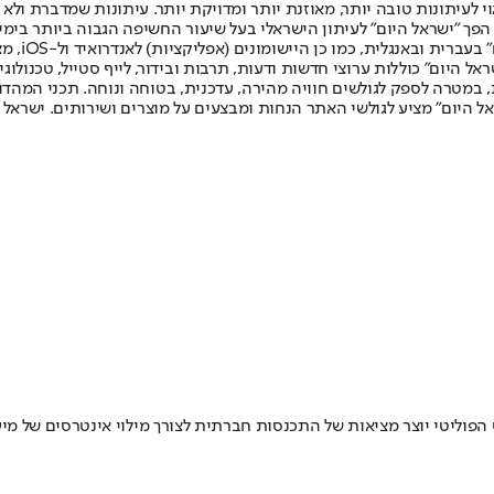
לעיתונות טובה יותר, מאוזנת יותר ומדויקת יותר. עיתונות שמדברת ולא צ
שלום. המהדורה המודפסת הראשונה פורסמה ב-30 ביולי 2007, וב-2010 הפך "ישראל היום" לעיתון הישראלי בעל שי
לחמנוביץ,
ל היום" כוללות ערוצי חדשות ודעות, תרבות ובידור, לייף סטייל, טכנולוגיה
ברית, במטרה לספק לגולשים חוויה מהירה, עדכנית, בטוחה ונוחה. תכני המה
ל היום" מציע לגולשי האתר הנחות ומבצעים על מוצרים ושירותים. ישראל 
ס הפוליטי יוצר מציאות של התכנסות חברתית לצורך מילוי אינטרסים של