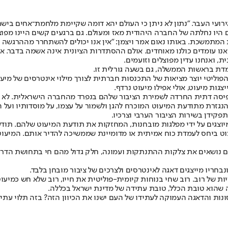
ועי העבר. "נתון לא ניתן כי העולם יהא דומה שקיימת מלחמת־אחים בישראל
ם היו נחלתה של החברה היהודית מאז ומעולם. גם ברגעים קשים היינו מפוצ
 המתמשכת. באותו נאום אמר ויצמן: "אין אנו יכולים להשתחרר מההרגשה
נו עומדים כולנו מאוחדים. אולם ההסתדרות הציונית אינה אשמה בדבר. או
דת בראשות הממשלה, גם בשעה גורלית זו.
 הפוליטי יוצר מציאות של התכנסות חברתית לצורך מילוי אינטרסים של 
גות מיעוט, אולי אפילו מיעוט נרדף.
פיסה דתית החרדה לשמירת הציבור שלהם בנפרד מהחברה הישראלית. לא עתי
הנגזרת מתודעת המיעוט המוכרח להגן ולשמור על עצמו, על מוסדותיו ועל ה
תפקידן בשירות הציבור הערבי וצרכיו.
וצגים על ידי מפלגות מובחנות, המחזקות את תודעת המיעוט שלהם. תודעת
ט ביחס לעמדת כוח אמיתית או מדומיינת שממשיכה להדיר אותם. המיעוט ה
הם נושאים את צלקות ההתנתקות ועמונה, חלק גדול מהם חי בתחושת הדרה.
חריו מייצגים דאגה לאינטרסים ולצרכים של ציבור מובחן בלבד.
ות של רוב. רוב שחי בנוחות קיומית-פוליטית את חייו, רוב שלא חש כמיעוט
ה שהוא טובת הכלל, טובת עתידה של מדינת ישראל בכללה.
ות והדאגה העמוקה לעתידו של העם ישנו את הכיוון הזה? בזה תלוי עתידנ