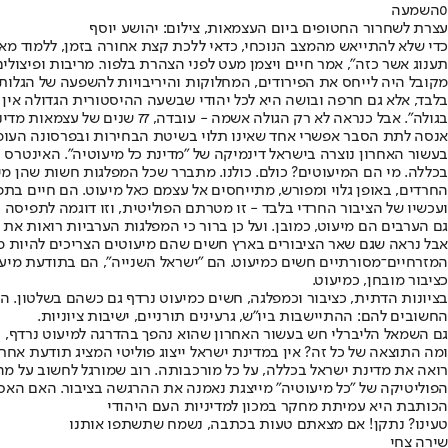
0
השמעה
עצרת לשחרור החטופים ביום העצמאות, צילום: יהושע יוסף
כדי שלא להתייאש מהמצב הנוכחי, כדאי ללכת קצת אחורה בזמן, ללמוד מאיר
תענוג אשר כזה", אמר חיים ויצמן מעט לפני הצהרת בלפור. מריבות ופיצולי
מקובל היה לייחס את הפירודים, המחלוקות והיריבויות להשפעה של הגלות
בלבד, אלא גם חרפה ובושה היא לכל יהודי שבשעה ההיסטורית הגדולה אין א
בגולה". אבל כנראה לא רק הגולה אשמה - עובדה, 77 שנים של עצמאות מדינית, ואנחנו עדין מפוצלים וזועמים.
אנסה לתת הסבר אפשרי אחד שאינו תלוי בשיטת הבחירות ובפרסונה העומ
בעשור האחרון נוצרה בישראל דינמיקה של "מדינת כל מיעוטיה". האינטרס
בכללה. מי הם המיעוטים? כולם. כולנו. מתברר שכל המפלגות חשות שהן מייצ
החרדים, באופן גלוי ומפורש, מתייחסים אל עצמם כאל מיעוט. הם חיים בת
ועכשיו של הציבור החרדי בלבד - זו מטרתם הפוליטית, וזו דוגמה לתפיסה 
גם הערבים הם מיעוט, כמובן. ועל כן ברור כי המפלגות הערביות רואות את 
אבל נראה שגם שאר הציבורים בארץ חשים שהם מיעוטים הצריכים להיות מי
המזרחיים־מסורתיים חשים כמיעוט. הם "ישראל השנייה", הם בתודעת מיעו
כציבור מובחן, כמיעוט.
בציונות הדתית, כציבור וכמפלגה, חשים כמיעוט נרדף גם כשהם בשלטון. 
החשובים להם: ההתיישבות ביו"ש, גרעינים תורניים, ישיבות ציוניות.
גם השמאל הליברלי חש בעשור האחרון שהוא נהפך בהדרגה למיעוט נרדף, ונב
ומה התוצאה של כל זה? אין במדינת ישראל ייצוג פוליטי המציג תודעת אחרי
רואה את מדינת ישראל בכללה, על כל מורכבותה. רוב שמורגל לחשוב על מ
הפוליטיקה של "כל מיעוטיה" מייצגת נאמנה את ההרגשה בציבור. האם האסונ
הכותבת היא עמיתת מחקר במכון למדיניות העם היהודי
טעינו? נתקן! אם מצאתם טעות בכתבה, נשמח שתשתפו אותנו
שירה צחי