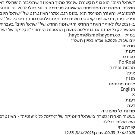
"ישראל היום" הוא גוף תקשורת שנוסד מתוך האמונה שהציבור הישראלי ראוי 
ת
ופרשנויות, וידיאו, פודקאסטים ושידורים חיים. פלטפורמות הדיגיטל של "ישרא
ב-2021 עלו לאוויר האתר החדש והיישומון החדש של "ישראל היום" בע
ואפשר לקבל אותם גם בניוזלטר. מועדון ההטבות הייחודי "הקליקה של ישרא
במייל hayom@israelhayom.co.il.
יום שבת, 6.6.2026
כ"א בסיון תשפ"ו
חדשות
דעות
ספורט
ForReal
תרבות ובידור
אוכל
מגזין
אנחנו מגייסים
English
X
דעות
דעה
מדינת כל מיעוטיה
בעשור האחרון נוצרה בישראל דינמיקה של "מדינת כל מיעוטיה" • האינטר
הישראלית בכללה
שירה צחי
3/4/2025, 00:33
,עודכן
3/4/2025, 12:55