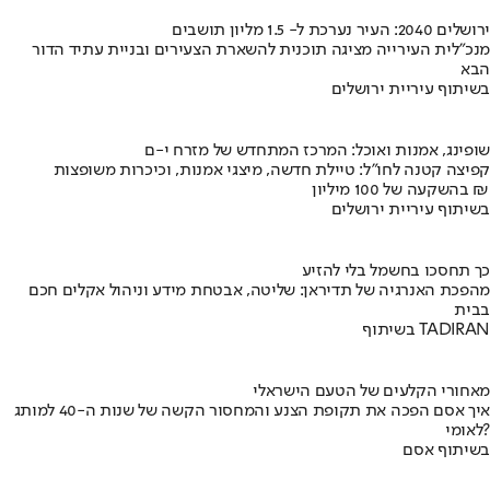
ירושלים 2040: העיר נערכת ל- 1.5 מליון תושבים
מנכ"לית העירייה מציגה תוכנית להשארת הצעירים ובניית עתיד הדור
הבא
בשיתוף עיריית ירושלים
שופינג, אמנות ואוכל: המרכז המתחדש של מזרח י-ם
קפיצה קטנה לחו"ל: טיילת חדשה, מיצגי אמנות, וכיכרות משופצות
בהשקעה של 100 מיליון ₪
בשיתוף עיריית ירושלים
כך תחסכו בחשמל בלי להזיע
מהפכת האנרגיה של תדיראן: שליטה, אבטחת מידע וניהול אקלים חכם
בבית
בשיתוף TADIRAN
מאחורי הקלעים של הטעם הישראלי
איך אסם הפכה את תקופת הצנע והמחסור הקשה של שנות ה-40 למותג
לאומי?
בשיתוף אסם