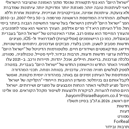
"ישראל היום" הוא גוף תקשורת שנוסד מתוך האמונה שהציבור הישראלי
ראוי לעיתונות טובה יותר, מאוזנת יותר ומדויקת יותר. עיתונות שמדברת
ולא צועקת. עיתונות אמינה, אובייקטיבית ועניינית. עיתונות אחרת וללא
תשלום. המהדורה המודפסת הראשונה פורסמה ב-30 ביולי 2007, וב-2010
הפך "ישראל היום" לעיתון הישראלי בעל שיעור החשיפה הגבוה ביותר בימי
חול. מו"ל העיתון היא ד"ר מרים אדלסון. העורך הראשי הוא עמר לחמנוביץ,
והעורך המייסד הוא עמוס רגב. אתרי האינטרנט של "ישראל היום" בעברית
ובאנגלית, כמו כן היישומונים (אפליקציות) לאנדרואיד ול-iOS, מציגים
חדשות מסביב לשעון, תוכן בלעדי, מבזקים ועדכונים, ניתוחים ופרשנויות,
וידיאו, פודקאסטים ושידורים חיים. פלטפורמות הדיגיטל של "ישראל היום"
כוללות ערוצי חדשות ודעות, תרבות ובידור, לייף סטייל, טכנולוגיה, ספורט,
כלכלה וצרכנות, בריאות, חיילים, אוכל, יהדות, תיירות ורכב. ב-2021 עלו
לאוויר האתר החדש והיישומון החדש של "ישראל היום" בעברית, במטרה
לספק לגולשים חוויה מהירה, עדכנית, בטוחה ונוחה. תכני המהדורה
המודפסת של העיתון זמינים גם באתר, במהדורה יומית מקוונת, ואפשר
לקבל אותם גם בניוזלטר. מועדון ההטבות הייחודי "הקליקה של ישראל
היום" מציע לגולשי האתר הנחות ומבצעים על מוצרים ושירותים. ישראל
היום פתוח להערות, לביקורת ולהצעות לשיפור מקהל הקוראים. פנו אלינו
במייל hayom@israelhayom.co.il.
יום ראשון, 7.6.2026
כ"ב בסיון תשפ"ו
חדשות
דעות
ספורט
ForReal
תרבות ובידור