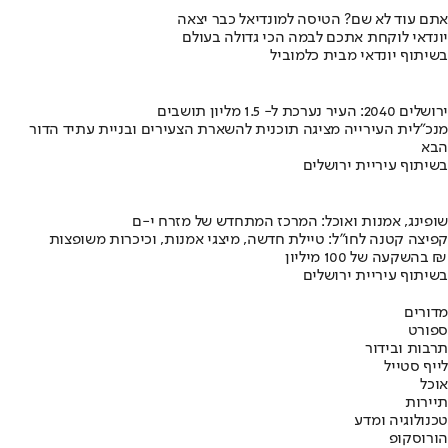
אתם עוד לא שם? הטיסה למונדיאל כבר יצאה
יונדאי לוקחת אתכם לבמה הכי גדולה בעולם
בשיתוף יונדאי מבית כלמוביל
ירושלים 2040: העיר נערכת ל- 1.5 מליון תושבים
מנכ"לית העירייה מציגה תוכנית להשארת הצעירים ובניית עתיד הדור
הבא
בשיתוף עיריית ירושלים
שופינג, אמנות ואוכל: המרכז המתחדש של מזרח י-ם
קפיצה קטנה לחו"ל: טיילת חדשה, מיצגי אמנות, וכיכרות משופצות
בהשקעה של 100 מיליון ₪
בשיתוף עיריית ירושלים
מדורים
ספורט
תרבות ובידור
לייף סטייל
אוכל
תיירות
טכנולוגיה ומדע
הורוסקופ