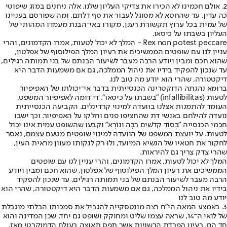
2. אולם חכמינו לא הכירו את צדיקי העליון שלנו. אלה ניחנים במזג שיפוטי
כה עדין, עד שהחטא לא מסוגל לעבור את סף דלתם, ומה שפורסם בעניינו
של עמית בכל ערוץ תקשורת רענן, מקורו באי־הבנת מעמדו המהותי של
העליון בשבתו על כיסאו.
Rex non potest peccare - המלך לא יכול לטעות, אמרו הקדמונים, והרי
עניין לנו עם שופטים הממשיכים את רעיון המלך הפילוסוף של אפלטון,
שהוא חכם ומבין ויודע הרבה מעבר לשיעור הבנתם של בני תמותה רגילים,
עד שנכון להפקיד בידיו את ניהול הממלכה, גם אם משמעות הדבר היא
דיקטטורה, שהרי הוא יודע מה טוב לנו.
ברומא נהגתה הדוקטרינה הכנסייתית בדבר אי־יכולתו של האפיפיור
לטעות (infallibilitas) "בשבתו על כיסאו". די דומה לאפיפיור המשפט,
העומד להתמנות אצלנו בוועדה למינוי קרדינלים. הקביעה הכנסייתית
נועדה להילחם באנשי דת שהחציפו פנים וחלקו על האפיפיור. וכך ישבו
חכמי הכנסייה "בְּסוֹד קְדֹשִׁים רַבָּה וְנוֹרָא" וקבעו שהשופט עמית אינו יכול
לטעות. על יועצת המשפט של הוועדה למינוי שופטים מטעם עצמם, נאסר
לחקור את חטאיו של הנשיא המיועד, ולוּ רק לנקותו מעוון מראית העין,
שהרי צדק צריך גם להיראות.
המלך לא יכול לטעות, אמרו הקדמונים, והרי עניין לנו עם שופטים
הממשיכים את רעיון המלך הפילוסוף של אפלטון, שהוא חכם ומבין ויודע
הרבה מעבר לשיעור הבנתם של בני תמותה רגילים, עד שנכון להפקיד
בידיו את ניהול הממלכה, גם אם משמעות הדבר היא דיקטטורה, שהרי הוא
יודע מה טוב לנו
3. באמצע המאה הי"ח רצה מונטסקייה להגביל את סמכותו הבלתי מוגבלת
של לואי ה־14, שראה עצמו שליט ומחוקק ושופט גם יחד, שכן המדינה והוא
חד הם. רעיון הפרדת הרשויות אשר תפס תאוצה בעולם הדמוקרטי מאז,