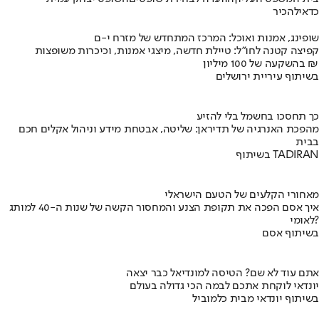
כדאי
להכיר
שופינג, אמנות ואוכל: המרכז המתחדש של מזרח י-ם
קפיצה קטנה לחו"ל: טיילת חדשה, מיצגי אמנות, וכיכרות משופצות
בהשקעה של 100 מיליון ₪
בשיתוף עיריית ירושלים
כך תחסכו בחשמל בלי להזיע
מהפכת האנרגיה של תדיראן: שליטה, אבטחת מידע וניהול אקלים חכם
בבית
בשיתוף TADIRAN
מאחורי הקלעים של הטעם הישראלי
איך אסם הפכה את תקופת הצנע והמחסור הקשה של שנות ה-40 למותג
לאומי?
בשיתוף אסם
אתם עוד לא שם? הטיסה למונדיאל כבר יצאה
יונדאי לוקחת אתכם לבמה הכי גדולה בעולם
בשיתוף יונדאי מבית כלמוביל