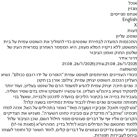
אוכל
מגזין
אנחנו מגייסים
English
X
דעות
שופט. עליון
התכנסות הוועדה לבחירת שופטים כדי להמליך את השופט עמית על בית
המשפט, ללא ניקויו המלא מעוון, היא המסמר האחרון במראית העין של
שלטון החוק ואמון הציבור
דרור אידר
26/1/2025, 21:08
,עודכן
26/1/2025, 21:08
0
השמעה
ניגודי העניינים המיוחסים לשופט עמית ״הופרכו על ידו רובם ככולם". נשיא
העליון הנכנס, השופט יצחק עמית, צילום: אורן בן חקון
1. שנים חיכה יצחק עמית להגיע למעמד הרם של שופט בעליון, ועוד יותר
לתפקיד נשיא ביהמ"ש העליון. אז עכשיו יתעסקו איתו בדם שפיר ושליה,
בעבירות בנייה או בקיצור הליכים בוועדה לתכנון ולבנייה, שאצל בני
תמותה נמשכים שנים ואילו לכבוד עמית נסתיימו בשעה קלה?
"אֵשׁ לְפָנָיו תֹּאכֵל, וּסְבִיבָיו נִשְׂעֲרָה מְאֹד" נאמר בתהילים על האֵל, ומזה למדו
חכמינו "שהקב"ה מדקדק עם סביביו כחוט השערה", מעניש את הצדיקים
הקרובים אליו אף על דברים פעוטים מפני חילול השם, שכן הציבור עלול
ללמוד מחטאם של הגדולים ויבוא לזלזל בדין. המהרש"א (מאות 17-16)
מסביר שאם צדיקים נענשים על דברים קלים, לומד השאר קל וחומר לעצמו
ביחס לעבירות חמורות.