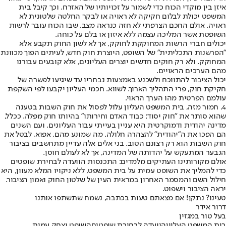
איזן בין מוקדי הכוח כדי לשמור על זכויותיו של האזרח. וכך קיבל בית
המשפט יכולת לבלום חקיקה לא ראויה או לבקר החלטה שלטונית לא
ראויה. אולם החכם הצרפתי לא חזה כנראה מצב, שבו הכוח עובר לרשות
השופטת אשר המליכה עצמה ללא איזון או בלם על כוחה.
יכולים חברי הרשות המחוקקת לחוקק, אך לא לשון החוק תקבע אלא
"הפרשנות התכליתית" של השופט, היוצרת חוק חדש, לעיתים הפוך מכוונת
המחוקק. ולא רק חוקים חדשים יוצרים העליונים, אלא קובעים עבורנו
מהם הערכים הראויים.
יכול הציבור להתווכח ולשכנע באמצעות נבחריו עד שיגיעו לפשרה של
חקיקת חוק, פרי התהליך הארוך. לשווא. חכמי העליון יקבעו לפי השקפת
עולמם הפרטית מהו הערך הראוי.
4. חמור מזה, בית המשפט העליון עלול לפסול את חוק השבות בטענה
שהוא סותר את "חוק יסוד: כבוד האדם וחירותו" בהיותו חוק מפלה. ככלל,
מדינה יהודית ודמוקרטית היא עניין בעייתי עבור העליונים, ועם השנים
הם הפכו את ה"יהודית" להצהרה חלולה. מה שמונע מהם, אפוא, לבטל את
חוק השבות הוא רק רצונם הטוב. בני אלים אלה עדיין מתחשבים בציבור
הנבער המתעקש על יהדותה של המדינה, אך לא לעולם חוסן.
אולם מקורותינו העתיקים מלמדים: התכנסות הוועדה לבחירת שופטים
כדי להמליך את השופט עמית על בית המשפט, ללא ניקויו המלא מעוון, היא
חילול השם והמסמר האחרון במראית העין של שלטון החוק ואמון הציבור.
יראה הציבור וישפוט.
טעינו? נתקן! אם מצאתם טעות בכתבה, נשמח שתשתפו אותנו
דרור אידר
בעל טור במגזין
בית המשפט העליון
הוועדה לבחירת שופטים
השופט יצחק עמית