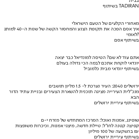
בבית
בשיתוף TADIRAN
מאחורי הקלעים של הטעם הישראלי
איך אסם הפכה את תקופת הצנע והמחסור הקשה של שנות ה-40 למותג
לאומי?
בשיתוף אסם
אתם עוד לא שם? הטיסה למונדיאל כבר יצאה
יונדאי לוקחת אתכם לבמה הכי גדולה בעולם
בשיתוף יונדאי מבית כלמוביל
ירושלים 2040: העיר נערכת ל- 1.5 מליון תושבים
מנכ"לית העירייה מציגה תוכנית להשארת הצעירים ובניית עתיד הדור
הבא
בשיתוף עיריית ירושלים
שופינג, אמנות ואוכל: המרכז המתחדש של מזרח י-ם
קפיצה קטנה לחו"ל: טיילת חדשה, מיצגי אמנות, וכיכרות משופצות
בהשקעה של 100 מיליון ₪
בשיתוף עיריית ירושלים