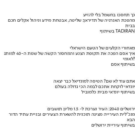
כך תחסכו בחשמל בלי להזיע
מהפכת האנרגיה של תדיראן: שליטה, אבטחת מידע וניהול אקלים חכם
בבית
בשיתוף TADIRAN
מאחורי הקלעים של הטעם הישראלי
איך אסם הפכה את תקופת הצנע והמחסור הקשה של שנות ה-40 למותג
לאומי?
בשיתוף אסם
אתם עוד לא שם? הטיסה למונדיאל כבר יצאה
יונדאי לוקחת אתכם לבמה הכי גדולה בעולם
בשיתוף יונדאי מבית כלמוביל
ירושלים 2040: העיר נערכת ל- 1.5 מליון תושבים
מנכ"לית העירייה מציגה תוכנית להשארת הצעירים ובניית עתיד הדור
הבא
בשיתוף עיריית ירושלים