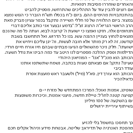
והאחרים שוחררו מסיבות רפואיות.
אם רוצים להבין עוד על התהליכים שהתרחשו, מספיק להביט
בהתכתבויות מהימים ההם. ביום כ"ח בכסלו תש"ח הוברר כי הגוש נמצא
במצור. ביום ההלוויה של 10 חללי השיירה נתקבל בכפר עציון מברק מאת
הרב הראשי הגריא"ה הרצוג זצ"ל: "בדמע ובצער אני כותב אליכם דברי
תנחומים אלה, חזקו ואמצו כי ישועת ה' קרובה לבוא. ועתה כל מה שהנכם
מוצאים לנחוץ בעניין ההגנה עשו. בנו כל הדרוש, ואל תתחשבו בשבת
קודשנו, זה לא רק מותר אלא חובה לעשות, וה' יגן עליכם ויחיש את
ישועתו". חלק ניכר מהשואלים הגיעו מבתים שבהם חיו אורח חיים חרדי.
הדילמות ופסק ההלכה מספרים לנו היטב עד כמה הבינו את גודל השעה.
הכותב הוא מנכ"ל "אנו" - המוזיאון היהודי
טעינו? נתקן! אם מצאתם טעות בכתבה, נשמח שתשתפו אותנו
עודד רביבי
הכותב הוא עורך דין, סא"ל (מיל') ולשעבר ראש מועצת אפרת
כדאי
להכיר
שופינג, אמנות ואוכל: המרכז המתחדש של מזרח י-ם
קפיצה קטנה לחו"ל: טיילת חדשה, מיצגי אמנות, וכיכרות משופצות
בהשקעה של 100 מיליון ₪
בשיתוף עיריית ירושלים
כך תחסכו בחשמל בלי להזיע
מהפכת האנרגיה של תדיראן: שליטה, אבטחת מידע וניהול אקלים חכם