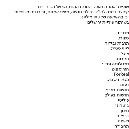
שופינג, אמנות ואוכל: המרכז המתחדש של מזרח י-ם
קפיצה קטנה לחו"ל: טיילת חדשה, מיצגי אמנות, וכיכרות משופצות
בהשקעה של 100 מיליון ₪
בשיתוף עיריית ירושלים
מדורים
ספורט
תרבות ובידור
לייף סטייל
אוכל
תיירות
טכנולוגיה ומדע
הורוסקופ
ForReal
מגזין השבוע
דעות
חדשות בארץ
חדשות בעולם
פוליטי
ביטחוני
חינוך
בריאות
משפט
תחבורה