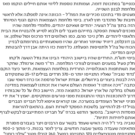
כנפיים" במתכונת דומה, ועמותות נוספות לליווי אותם חיילים הוקמו מאז
מלחמת לבנון השנייה.
מעטים מדי בתוכנו מכירים את המח"ל - הכוונה אינה למפלגה אלא לראשי
תיבות של מתנדבי חוץ לארץ. בימי מלחמת העצמאות הוקם הגוף המיוחד
הזה בתוך צה"ל הצעיר. יהודים ושאינם יהודים, מלומדי מלחמה שהיו
מוכנים לעשות הפסקה בחייהם מעבר לים ולבוא לסייע ולהבטיח את הבית
הלאומי ליהודים. חלק ניכר מהם, כמו האלופים דוד מרכוס ופול שולמן, או
בן דונקלמן, דיוויד שווימר ואחרים, שהיו משמעותיים בתרומתם לבניין
הכוח של צה"ל ולתפיסות הפעלתו. כל דמות כזו היתה אבן דרך להבטחת
קיום המדינה.
בימי תש"ח, החרדים שהיו ביישוב היהודי הבינו את גודל השעה ולקחו
חלק פעיל במענים השונים לצורכי המלחמה. הד"ר משה ארנוולד, שחקר
את השתתפות האוכלוסייה החרדית במלחמת העצמאות, תיאר כיצד הוקם
"גדוד טוביה" שאליו התגייסו יותר מ-370 חרדים בגילים 25-17 שתפקידם
היה לבנות ביצורים בירושלים. אגודת ישראל פרסמה אז כרוז רשמי שבו
כתבה "זיכה אותנו ד' ואומות העולם אישרו את זכותנו לעצמאות במדינה
משלנו בחלקה של ארץ ישראל. כתוצאה מזה, היישוב כולו על כל שכבותיו
דרוך להתכוננות רבתי והתגוננות מפני פורעים ומתקיפים. יאמץ ד' את ידי
מגיני ישראל העומדים במערכה. אנו קוראים איפוא לכל חברינו הגברים
בגיל 25-17 להתייצב בלשכות המפקד לשרות העם, בהתאם להוראות
מוסדות היישוב". בהמשך הודגש בכרוז "על חברינו המתייצבים לבקש לצרף
אותם ליחידות דתיות".
טוביה ביר ז"ל היה האיש שעמד בקשר עם הרבנים ויצר בעבורם מסגרת
מתאימה שעבדה במשך שבעה חודשים. צריך לומר בכנות, כי מתוך כ-900
מתגייסים פוטנציאליים 370 התגייסו בפועל, 260 קיבלו פטור "עילוי רוחני"