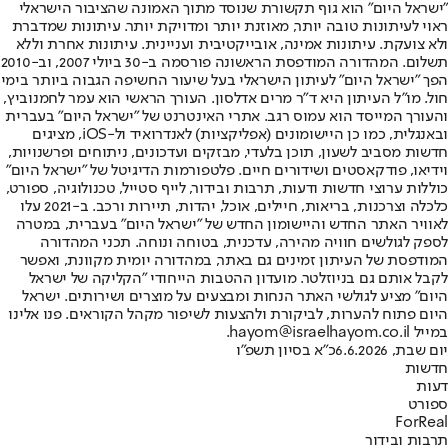
"ישראל היום" הוא גוף תקשורת שנוסד מתוך האמונה שהציבור הישראלי
ראוי לעיתונות טובה יותר, מאוזנת יותר ומדויקת יותר. עיתונות שמדברת
ולא צועקת. עיתונות אמינה, אובייקטיבית ועניינית. עיתונות אחרת וללא
תשלום. המהדורה המודפסת הראשונה פורסמה ב-30 ביולי 2007, וב-2010
הפך "ישראל היום" לעיתון הישראלי בעל שיעור החשיפה הגבוה ביותר בימי
חול. מו"ל העיתון היא ד"ר מרים אדלסון. העורך הראשי הוא עמר לחמנוביץ,
והעורך המייסד הוא עמוס רגב. אתרי האינטרנט של "ישראל היום" בעברית
ובאנגלית, כמו כן היישומונים (אפליקציות) לאנדרואיד ול-iOS, מציגים
חדשות מסביב לשעון, תוכן בלעדי, מבזקים ועדכונים, ניתוחים ופרשנויות,
וידיאו, פודקאסטים ושידורים חיים. פלטפורמות הדיגיטל של "ישראל היום"
כוללות ערוצי חדשות ודעות, תרבות ובידור, לייף סטייל, טכנולוגיה, ספורט,
כלכלה וצרכנות, בריאות, חיילים, אוכל, יהדות, תיירות ורכב. ב-2021 עלו
לאוויר האתר החדש והיישומון החדש של "ישראל היום" בעברית, במטרה
לספק לגולשים חוויה מהירה, עדכנית, בטוחה ונוחה. תכני המהדורה
המודפסת של העיתון זמינים גם באתר, במהדורה יומית מקוונת, ואפשר
לקבל אותם גם בניוזלטר. מועדון ההטבות הייחודי "הקליקה של ישראל
היום" מציע לגולשי האתר הנחות ומבצעים על מוצרים ושירותים. ישראל
היום פתוח להערות, לביקורת ולהצעות לשיפור מקהל הקוראים. פנו אלינו
במייל hayom@israelhayom.co.il.
יום שבת, 6.6.2026
כ"א בסיון תשפ"ו
חדשות
דעות
ספורט
ForReal
תרבות ובידור