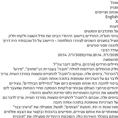
אוכל
מגזין
אנחנו מגייסים
English
X
דעות
על מתנדבים ונמנעים
בימי תש"ח, החרדים ביישוב היהודי הבינו את גודל השעה ולקחו חלק
פעיל במענים השונים לצורכי המלחמה • היישוב על כל שכבותיו היה דרוך
להגנה מפני פורעים
עודד רביבי
7/1/2025, 20:14
,עודכן
7/1/2025, 20:14
0
השמעה
חיילים חרדים (ארכיון), צילום: דובר צה"ל
חלק מהמילים הנרדפות למילה "חובה" בעברית הן "מחויב", "נדרש"
ו"הכרחי". בימים אלה, שבהם ה"חובה" להתגייס נמצאת במרכז השיח, צריך
לדבר גם על הערכיות שטומנת בתוכה אותה חובה.
ביטוי לחובה הזו אנחנו מוצאים כיום אצל "החיילים הבודדים", צעירים
יהודים מרחבי העולם שבוחרים לקחת הפסקה מחיי הנוחות שמעבר לים
ולממש את הזיקה והאחריות כלפי מדינת הלאום היהודי.
בימים אלה, שבהם ה"חובה" להתגייס נמצאת במרכז השיח, צריך לדבר גם
על הערכיות שטומנת בתוכה אותה חובה
מאז שנות ה-90, תנועת "הצופים", למשל, מפעילה את "גרעיני צבר"
שמאתרים את אותם צעירים, מסייעים בהכנות ובקשר עם הצבא ומלווים
אותם במהלך השירות כולו. הסוכנות היהודית מפעילה את "תוכנית