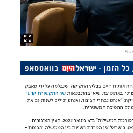
ש 90
עליית ממשל טראמפ מפיחה אותות חיים בבליץ החקיקה, שנבלמה על ידי מאבק 
בטאות 
שר התקשורת קרעי
בוועדת השרים לענייני חקיקה: "אנחנו נבחרי הציבור, ואנחנו יכולים לשנות גם את 
יזם ההפיכה המשטרית.
כאשר הציג יריב לוין את "רפורמת המשילות" ב־4 בינואר 2022, העין הציבורית 
התמקדה במערכת המשפט. בישראל אין הפרדת רשויות בין הממשלה והכנסת - 