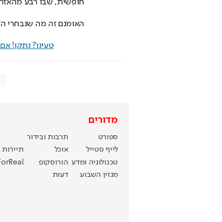
חופשית, שבו רבע מהאזרח
האומנם זה מה שנבחרי הלי
טעינו? נתקן! א
מדורים
ספורט
תרבות ובידור
לייף סטייל
אוכל
תיירות
טכנולוגיה ומדע
הורוסקופ
ForReal
מגזין השבוע
דעות