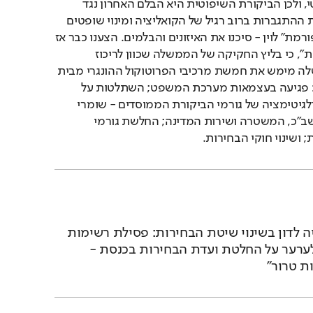
לקואליציה יש רוב אוטומטי, ולכן הביקורת השיפוטית היא הבלם האחרון נגד 
פגיעה בדמוקרטיה. פסקת ההתגברות ברוב רגיל של הקואליציה ומינוי שופטים 
בידי הממשלה - ליבת "רפורמת" לוין - סיכנו את האיזונים והבלמים. הצענו כבר אז 
לקרוא לה "הפיכה משטרית", כי בליץ החקיקה של הממשלה שכוון לריכוז 
סמכויות בידי ראש הממשלה מימש את חמשת מרכיבי הפרוטוקול ההונגרי מבית 
היוצר של אורבן בהונגריה: פגיעה בעצמאות מערכת המשפט; השתלטות על 
התקשורת הציבורית; דה־לגיטימציה של גורמי הביקורת הממוסדים - שומרי 
הסף, הייעוץ המשפטי, השב"כ, המשטרה ושירות המדינה; החלשת גורמי 
ושינוי חוקי הבחירות.
השבוע חזרה הקואליציה לדון בשינוי שיטת הבחירות: פסילת רשימות 
ערביות. בג"ץ לא יוכל לערער על החלטת ועדת הבחירות בכנסת - 
ת טרור"