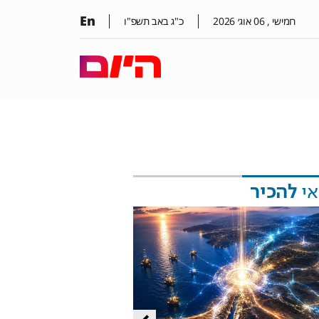
En
חמישי ,
06
אוג׳
2026
כ"ג באב תשפ"ו
אי
להכיר