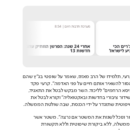
מערכת תרבות היום
|
8:54
שחר שפי
רים הכי
אחרי 24 שנה: הפרשן הוותיק עוזב את
יע לישראל
חדשות 13
אילון
ואולם הגדיל עשות השר קרעי, תלמידו של הרב מאזוז, שאמר על שופטי בג"ץ שהם 
"בהמות" ועל הערבים ש"אסור להשאיר אותם חיים על פני האדמה". קרעי פקד 
אלפים מתלמידי ישיבת "כיסא הרחמים" לליכוד. השר מבקש לבטל את התאגיד, 
בטענה ש"אין שום צורך בשידור ציבורי בחדשות ובאקטואליה" וקורא לבטל את 
יפוטית שתוגדר על ידי הכנסת, שבה שולטת הממשלה.
למה? "כי אנחנו נבחרי ציבור ונוכל לשנות את המשטר אם נרצה". משטר אשר 
סמכויותיו מרוכזות בידי הממשלה, ללא ביקורת שיפוטית וללא תקשורת 