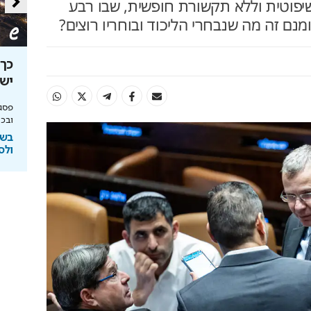
יפוטית וללא תקשורת חופשית, שבו רבע
נם זה מה שנבחרי הליכוד ובוחריו רוצים?
ולים
הסוד לקירות נקיים ללא כתמים
כך 
נחשף
יש
יחסי הימור משופרים, הפקדות ב-Apple Pay
מומחה BG BOND עושה סדר על המדפים ומציג
פסגת
את מותג הצבע SIMPLY
ובכי
ימורים
בשיתוף BG BOND
בשי
ולס