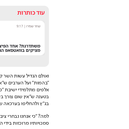
עוד כותרות
נטע בר
|
10:52
שחר שפירו
|
9:17
"הרגתי יהודים בעבר ואעשה זאת
שוב": דו"ח חדש חושף את
משתדרגת? אחד הפיצ'
האנטישמיות בבריטניה
מציקים בוואטסאפ הג
בג"ץ ולהחליפו בערכאה ש