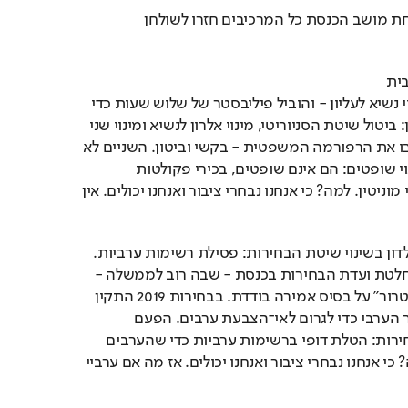
מאז בחירת טראמפ ופתיחת מושב הכנסת כל המרכיבים חזרו לשולחן 
ביום חמישי לוין כינס בצו בית 
המשפט את הוועדה למינוי נשיא לעליון - והוביל פיליבסטר של שלוש שעות כדי 
למנוע הצבעה. דרישת לוין: ביטול שיטת הסניוריטי, מינוי אלרון לנשיא ומינוי שני 
שופטים לעליון - מי שכתבו את הרפורמה המשפטית - בקשי וביטון. השניים לא 
עומדים בקריטריונים למינוי שופטים: הם אינם שופטים, בכירי פקולטות 
למשפטים או עורכי דין רבי מוניטין. למה? כי אנחנו נבחרי ציבור ואנחנו יכולים. אין 
השבוע חזרה הקואליציה לדון בשינוי שיטת הבחירות: פסילת רשימות ערביות. 
בג"ץ לא יוכל לערער על החלטת ועדת הבחירות בכנסת - שבה רוב לממשלה - 
פסילת רשימות "תומכות טרור" על בסיס אמירה בודדת. בבחירות 2019 התקין 
הליכוד מצלמות רק במגזר הערבי כדי לגרום לאי־הצבעת ערבים. הפעם 
הקואליציה משנה חוקי בחירות: הטלת דופי ברשימות ערביות כדי שהערבים 
יחרימו את הבחירות. למה? כי אנחנו נבחרי ציבור ואנחנו יכולים. אז מה אם ערביי 