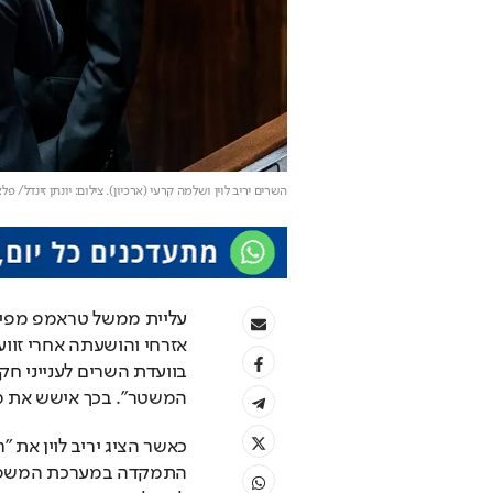
השרים יריב לוין ושלמה קרעי (ארכיון)
. צילום: יונתן זינדל/ פלא
אזרחי והושעתה אחרי זוועות 7 באוקטובר. שיאו בהת
המשטר". בכך אישש את מ