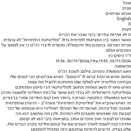
אוכל
מגזין
אנחנו מגייסים
English
X
דעות
זו לא אחיזת עיניים: ביבי שובר את הבייס
כאשר הפער בין המציאות לתדמית גדול, "פוליטיקת התדמיות" לא עובדת.
פניית הפרסה בהסכם מול חיזבאללה מנוגדת לדברי רה"מ כי אין לסמוך על
הסכמים מולם
ד"ר ניסים כץ
30/11/2024, 19:55
,עודכן
30/11/2024, 19:56
0
השמעה
ראש הממשלה נתניהו, צילום: לשכת רה"מ
במשך שנים ארוכות קראו לו "הקוסם". האיש שברגעים הכי קשים שלו
מבחינה פוליטית ידע לשלוף שפן מתוחכם ולהציל את עצמו.
האיש שיש לו תשע נשמות ונחשב לפוליטיקאי הכי מיומן ומתוחכם
בפוליטיקה הישראלית. לא בכדי הוא שומר על כוחו הפוליטי ולמעשה מכהן
כראש הממשלה התקופה הארוכה ביותר מאז קום המדינה אחרי בן־גוריון.
זה האיש שהביא את "פוליטיקת התדמיות" מארה"ב - הרעיון שהתדמית
חשובה מכל מהות, ושהאריזה של המהלך הפוליטי היא שבסופו של דבר
קובעת מה שאנשים חושבים ולא המהות, ולכן מה שחשוב הוא מה
שמוכרים לציבור ואיך מוכרים אותו. במציאות ביבי הוא לא קוסם.
נתניהו קנה לעצמו לאורך השנים שם של קוסם פוליטי בקרב הבייס שלו,
שלא בצדק. חייבים להודות שהקסם הזה מתחיל להתפוגג