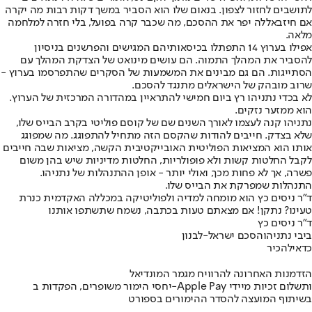
לתושבים לחזור לצפון. בנאום שלו הוא הסביר במשך דקות רבות מה יקרה
אם חיזבאללה יפר את ההסכם, מה שכבר קרה בפועל, בלי חזרה למלחמה
מלאה.
אפילו בערוץ 14 התפתלו בכיסאותיהם המגישים והפרשנים בניסיון
להסביר את המהלך התמוה. הם עושים מינואט של הצדקת המהלך עם
הסתייגות. הם גם מבינים את המשמעות של הסקרים שהתפרסמו בערוץ -
שרוב מובהק של הישראלים מתנגד להסכם.
לא בכדי נתניהו רץ ביום חמישי להתראיין במהדורה המרכזית של הערוץ.
הוא ממזער נזקים.
נתניהו קנה לעצמו לאורך השנים שם של קוסם פוליטי בקרב הבייס שלו,
שלא בצדק. חייבים להודות שהקסם הזה מתחיל להתפוגג. מה שמפוגג
אותו הוא המציאות הפוליטית האובייקטיבית הקשה, מציאות שבה חייבים
לקבל החלטות קשות ולא פופולריות, החלטות מדיניות שיש בהן משום
פשרה, אך לא פחות מכך, ואולי יותר - אופן ההתנהלות של נתניהו.
התנהלות שמפרקת את הבייס שלו.
ד"ר ניסים כץ הוא מומחה למדיה ולפוליטיקה במכללה האקדמית כנרת
טעינו? נתקן! אם מצאתם טעות בכתבה, נשמח שתשתפו אותנו
ד"ר ניסים כץ
ביבי נתניהו
הסכם ישראל-לבנון
כדאי
להכיר
הזדמנות האחרונה להרוויח מגמר המונדיאל
יחסי הימור משופרים, הפקדות ב-Apple Pay ותשלום זכיות מיידי
בשיתוף המועצה להסדר ההימורים בספורט