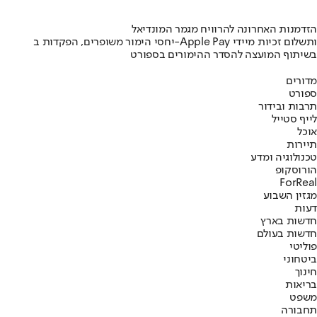
הזדמנות האחרונה להרוויח מגמר המונדיאל
יחסי הימור משופרים, הפקדות ב-Apple Pay ותשלום זכיות מיידי
בשיתוף המועצה להסדר ההימורים בספורט
מדורים
ספורט
תרבות ובידור
לייף סטייל
אוכל
תיירות
טכנולוגיה ומדע
הורוסקופ
ForReal
מגזין השבוע
דעות
חדשות בארץ
חדשות בעולם
פוליטי
ביטחוני
חינוך
בריאות
משפט
תחבורה