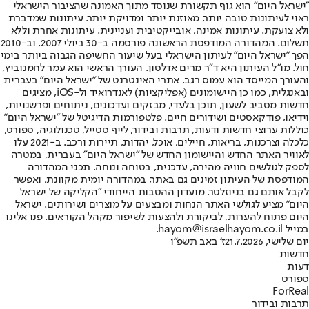
"ישראל היום" הוא גוף תקשורת שנוסד מתוך האמונה שהציבור הישראלי
ראוי לעיתונות טובה יותר, מאוזנת יותר ומדויקת יותר. עיתונות שמדברת
ולא צועקת. עיתונות אמינה, אובייקטיבית ועניינית. עיתונות אחרת וללא
תשלום. המהדורה המודפסת הראשונה פורסמה ב-30 ביולי 2007, וב-2010
הפך "ישראל היום" לעיתון הישראלי בעל שיעור החשיפה הגבוה ביותר בימי
חול. מו"ל העיתון היא ד"ר מרים אדלסון. העורך הראשי הוא עמר לחמנוביץ,
והעורך המייסד הוא עמוס רגב. אתרי האינטרנט של "ישראל היום" בעברית
ובאנגלית, כמו כן היישומונים (אפליקציות) לאנדרואיד ול-iOS, מציגים
חדשות מסביב לשעון, תוכן בלעדי, מבזקים ועדכונים, ניתוחים ופרשנויות,
וידיאו, פודקאסטים ושידורים חיים. פלטפורמות הדיגיטל של "ישראל היום"
כוללות ערוצי חדשות ודעות, תרבות ובידור, לייף סטייל, טכנולוגיה, ספורט,
כלכלה וצרכנות, בריאות, חיילים, אוכל, יהדות, תיירות ורכב. ב-2021 עלו
לאוויר האתר החדש והיישומון החדש של "ישראל היום" בעברית, במטרה
לספק לגולשים חוויה מהירה, עדכנית, בטוחה ונוחה. תכני המהדורה
המודפסת של העיתון זמינים גם באתר, במהדורה יומית מקוונת, ואפשר
לקבל אותם גם בניוזלטר. מועדון ההטבות הייחודי "הקליקה של ישראל
היום" מציע לגולשי האתר הנחות ומבצעים על מוצרים ושירותים. ישראל
היום פתוח להערות, לביקורת ולהצעות לשיפור מקהל הקוראים. פנו אלינו
במייל hayom@israelhayom.co.il.
יום שלישי, 21.7.2026
ז' באב תשפ"ו
חדשות
דעות
ספורט
ForReal
תרבות ובידור