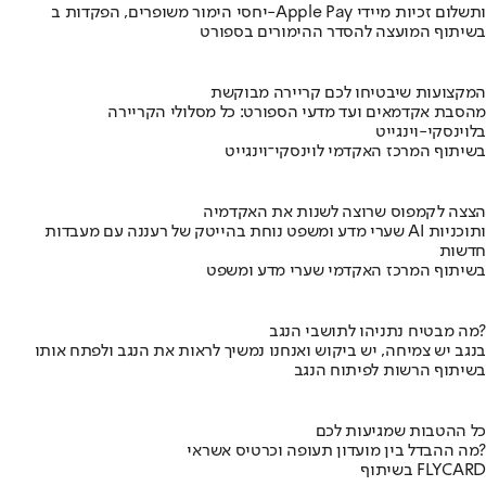
יחסי הימור משופרים, הפקדות ב-Apple Pay ותשלום זכיות מיידי
בשיתוף המועצה להסדר ההימורים בספורט
המקצועות שיבטיחו לכם קריירה מבוקשת
מהסבת אקדמאים ועד מדעי הספורט: כל מסלולי הקריירה
בלוינסקי-וינגייט
בשיתוף המרכז האקדמי לוינסקי־וינגייט
הצצה לקמפוס שרוצה לשנות את האקדמיה
שערי מדע ומשפט נוחת בהייטק של רעננה עם מעבדות AI ותוכניות
חדשות
בשיתוף המרכז האקדמי שערי מדע ומשפט
מה מבטיח נתניהו לתושבי הנגב?
בנגב יש צמיחה, יש ביקוש ואנחנו נמשיך לראות את הנגב ולפתח אותו
בשיתוף הרשות לפיתוח הנגב
כל ההטבות שמגיעות לכם
מה ההבדל בין מועדון תעופה וכרטיס אשראי?
בשיתוף FLYCARD