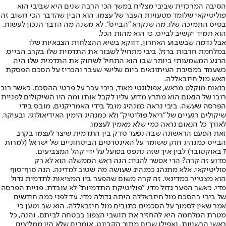
הסיבה המרכזית שביבי מצליח במשך הכי הרבה שנים היא שביבי הוא
פוליטיקאי שלומד מטעויות העבר של עצמו. הוא הבין שהדבר הכי חשוב זה
בסיס התמיכה שלו, מה שנקרא "הבייס". לא משנה מה הדבר הנכון לעשות,
הוא תמיד יקשיב לבייס, כי הוא מהות הכל.
אבל נדמה שבשבוע האחרון, דווקא בשיא ההצלחות הצבאיות שלו
במלחמת חרבות ברזל, ביבי מתחיל לשבור את התדמית שלו בקרב הבייס.
הרגע המשמעותי ביותר שבו הוא התחיל לשחוק את התדמית שלו היה
כשעמד במסיבת העיתונאים ביום שלישי שעבר והכריז על הסכם הפסקת
האש מול חיזבאללה.
בנאום מוקלט מראש, אפולוגטי מאוד, ביבי עבר על פרטי ההסכם, כאשר רוב
רובו של הנאום הוא מתרץ מדוע עליו לקבל אותו ומה היו השיקולים לפניית
הפרסה שעשה. ביבי נראה כמנהיג מובל בידי האמריקנים, מובס בידי
שיקולים רגעיים של "ריאל פוליטיק" ולא כמנהיג הימין האידיאולוגי. ובעיקר,
לאורך כל הנאום נראה כמי שלא מאמין לעצמו.
זאת הפעם הראשונה שבה נפער סדק בין התדמית שיצר לעצמו בקרב
הבייס כמנהיג חזק ששומר על האינטרסים הביטחוניים של ישראל (למרות
7 באוקטובר) לבין איך שזה נתפס בפועל על ידי קהל המצביעים.
מדוע זה קרה? הרי אפשר להגיד: הנה ראש הממשלה הוא לא רק
פוליטיקאי, אלא מתנהג כמנהיג שעושה מה שטוב למדינה. הנה סוף־סוף
הוא מצטייר כמדינאי. זה קרה משום שהפער ביו המציאות לתדמית גדול
מדי. כאשר הפער גדול מדי, "פוליטיקת התדמיות" לא עובדת. פניית הפרסה
של ביבי בהסכם מול חיזבאללה היתה גדולה מדי. עד לפני כמה חודשים
אמר שאין לסמוך על הסכמים כתובים מול חיזבאללה. הוא שב וטען כי
מטרת המלחמה היא להחזיר את תושבי הצפון בבטחה לביתם. והנה, כל
ראשי הרשויות, ואפילו שרים מתוך הקבינט, אומרים שלא היו ממליצים