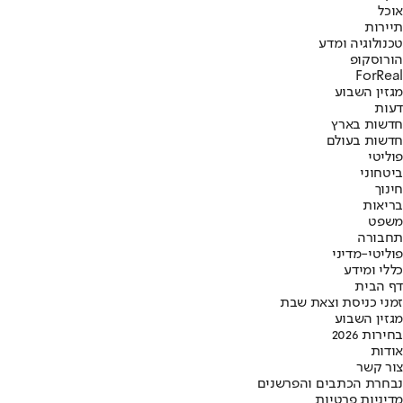
אוכל
תיירות
טכנולוגיה ומדע
הורוסקופ
ForReal
מגזין השבוע
דעות
חדשות בארץ
חדשות בעולם
פוליטי
ביטחוני
חינוך
בריאות
משפט
תחבורה
פוליטי-מדיני
כללי ומידע
דף הבית
זמני כניסת וצאת שבת
מגזין השבוע
בחירות 2026
אודות
צור קשר
נבחרת הכתבים והפרשנים
מדיניות פרטיות