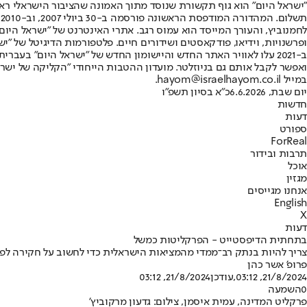
"ישראל היום" הוא גוף תקשורת שנוסד מתוך האמונה שהציבור הישראלי ראוי 
ת
ופרשנויות, וידיאו, פודקאסטים ושידורים חיים. פלטפורמות הדיגיטל של "ישרא
ב-2021 עלו לאוויר האתר החדש והיישומון החדש של "ישראל היום" בע
ואפשר לקבל אותם גם בניוזלטר. מועדון ההטבות הייחודי "הקליקה של ישרא
במייל hayom@israelhayom.co.il.
יום שבת, 6.6.2026
כ"א בסיון תשפ"ו
חדשות
דעות
ספורט
ForReal
תרבות ובידור
אוכל
מגזין
אנחנו מגייסים
English
X
דעות
בתחתית הדיפסטייט - הפרקליטות כמשל
צריך להיות בנתק רב־ממדי מהמציאות הישראלית כדי לחשוב על חקירה לפי
פרופ' אשר כהן
21/8/2024, 03:12
,עודכן
21/8/2024, 03:12
0
השמעה
פרקליט המדינה, עמית איסמן, צילום: גדעון מרקוביץ'