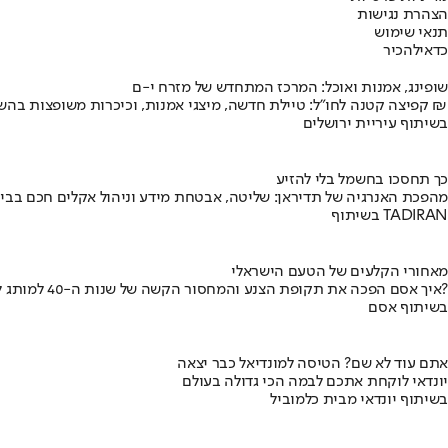
הצהרת נגישות
תנאי שימוש
כדאי
להכיר
שופינג, אמנות ואוכל: המרכז המתחדש של מזרח י-ם
קפיצה קטנה לחו"ל: טיילת חדשה, מיצגי אמנות, וכיכרות משופצות בהשקעה של 100 מיליון ₪
בשיתוף עיריית ירושלים
כך תחסכו בחשמל בלי להזיע
מהפכת האנרגיה של תדיראן: שליטה, אבטחת מידע וניהול אקלים חכם בבי
בשיתוף TADIRAN
מאחורי הקלעים של הטעם הישראלי
איך אסם הפכה את תקופת הצנע והמחסור הקשה של שנות ה-40 למותג לאומי?
בשיתוף אסם
אתם עוד לא שם? הטיסה למונדיאל כבר יצאה
יונדאי לוקחת אתכם לבמה הכי גדולה בעולם
בשיתוף יונדאי מבית כלמוביל