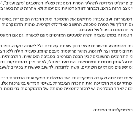
 פרקליט המדינה לתהליך הסרת המסכות מאלה הנחשבים "מקצוענים", "מומ
 מצב הרוח בהאג, ולבחור דווקא דמויות מסוימות ולא אחרות שהתבטאו ב
המעוררות זעם ציבורי, מחזקים את התמיכה ואת ההכרה הציבורית בשינוי
צם תהליך של הסרת מסכות, החשוב מאוד לדמוקרטיה. מהות הדמוקרטיה 
על חוכמתם כביכול של מעטים.
טמונה במתן עוצמה יתרה למעטים המורמים מעם לכאורה. גם אם המעטים
ים מהממוצע וכישורים יוצאי דופן שאינם קשורים כלל לאותה יוקרה, כמו ת
לתחום מוגדר וצר. לדוגמה, תואר פרופסור, מעצם קיומו, מעניק הילה ללא 
ני התחומים החשובים לבין הבנת הגורמים בסביבה האנושית, התרבותית, 
ושפעים מגורמים חיצוניים. קשה, לדוגמה, לחשוב שעשרות בכירים לשעב
הציבורית למה שקורה בפרקליטות. את הרשלנות המקצועית הנרחבת כבר ראי
 מחזקים את התמיכה ואת ההכרה הציבורית בשינוי הנדרש במערכות אלו.
יבור. לאחר המלחמה יש לחזור לתמצית מהותה של הדמוקרטיה כריבונות ה
זל
פרקליטות המדינה