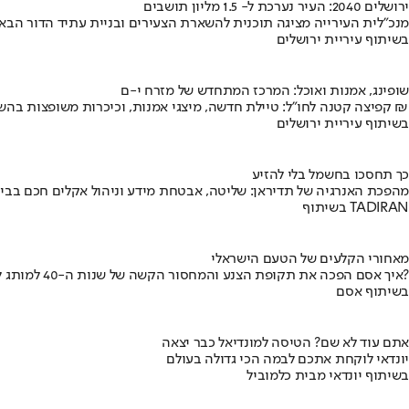
ירושלים 2040: העיר נערכת ל- 1.5 מליון תושבים
מנכ"לית העירייה מציגה תוכנית להשארת הצעירים ובניית עתיד הדור הבא
בשיתוף עיריית ירושלים
שופינג, אמנות ואוכל: המרכז המתחדש של מזרח י-ם
קפיצה קטנה לחו"ל: טיילת חדשה, מיצגי אמנות, וכיכרות משופצות בהשקעה של 100 מיליון ₪
בשיתוף עיריית ירושלים
כך תחסכו בחשמל בלי להזיע
מהפכת האנרגיה של תדיראן: שליטה, אבטחת מידע וניהול אקלים חכם בבי
בשיתוף TADIRAN
מאחורי הקלעים של הטעם הישראלי
איך אסם הפכה את תקופת הצנע והמחסור הקשה של שנות ה-40 למותג לאומי?
בשיתוף אסם
אתם עוד לא שם? הטיסה למונדיאל כבר יצאה
יונדאי לוקחת אתכם לבמה הכי גדולה בעולם
בשיתוף יונדאי מבית כלמוביל