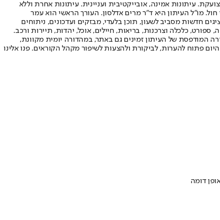
ועקת. עיתונות אמינה, אובייקטיבית ועניינית. עיתונות אחרת וללא
עור החשיפה הגבוה ביותר בימי חול. מו"ל העיתון היא ד"ר מרים אדלסון. העורך הראשי הוא עמר
 והעורך המייסד הוא עמוס רגב. אתרי האינטרנט של "ישראל היום" בעברית ובאנגלית, כמו כן היישומונים (אפליקציות) לאנדרואיד ול-iOS, מציגים חדשות מסביב לשעון, תוכן בלעדי, מבזקים ועדכונים, ניתוחים
, ספורט, כלכלה וצרכנות, בריאות, חיילים, אוכל, יהדות, תיירות ורכב.
דורה המודפסת של העיתון זמינים גם באתר, במהדורה יומית מקוונת,
היום פתוח להערות, לביקורת ולהצעות לשיפור מקהל הקוראים. פנו אלינו
ופן דומה