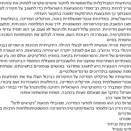
בהודעות המבולבלות על
האפשרות לחקור אישים שקראו למחוק את עזה
תרם
צריך להיות בנתק רב־ממדי מהמציאות הישראלית כדי לחשוב על חקירה לפי
כשבתוך כך מתבצעת התרסקות־משנה בהקשר העדתי.
היועמ"שית, במדיניות אנטי־ממשלתית בוטה, ופרקליט המדינה, בהחלטות 
מאז המאבק סביב
הרפורמה המשפטית
, דרך שנת המלחמה הנוכחית, מתע
ותיישם מדיניות. ההמון עלול לטעות ולהיכשל לא פעם, אך הוא תמיד עדיף 
הדמוקרטיה, שבמרכזה ריבונות העם, אמורה לבלום את התפתחות הסכנה ה
כחסרת בסיס.
קיימת נטייה אנושית לייחס לבעלי ההילה היוקרתית תכונות וכישורים גבוה
ניהולי בכיר וכיוצ"ב. גם אם לאותה יוקרה יש אחיזה במציאות, היא קשורה 
מסוימים של חיות, והפרופסורית בקיאה במאיץ החלקיקים, אולם מה בין ש
הנטייה הטבעית היא לחשוב שמדובר באנשים עצמאיים בחשיבתם, שפחות מ
ממה ששמעו בתדרוכים טרנס־אטלנטיים.
הודעותיו של פרקליט המדינה על החקירות כביכול העלו עוד את המודעות 
אנטי־ממשלתית בוטה, ופרקליט המדינה, בהחלטות המעוררות זעם ציבורי,
הולך ומתברר כי הדמוקרטיה הישראלית רחוקה מלהתנהל על ידי נבחרי הצ
טעינו? נתקן! אם מצאתם טעות בכתבה, נשמח שתשתפו אותנו
פרופ' אשר כהן
פרופ' כהן הוא מומחה למדעי המדינה, ממובילי תנועת "נקראים לדגל"
בית הדין הבינלאומי בהאג
דמוקרטיה
הרפורמה המשפטית
מלחמת חרבות בר
מדורים
ספורט
תרבות ובידור
לייף סטייל