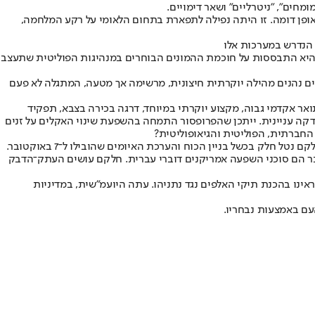
חים", "ניטרליים" ושאר דימויים.
אופן דומה. זו היתה נפילה לתפארת בתחום הלאומי על רקע המלחמה,
 הנדרש במערכות אלו
היא התבססות על חוכמת ההמונים הבוחרים במנהיגות הפוליטית שתעצב
 נהנים מהילה יוקרתית חיצונית, מרשימה אך מטעה, המתגלה לא פעם
ואר אקדמי גבוה, מקצוע יוקרתי במיוחד, דרגה בכירה בצבא, תפקיד
הצדקה עניינית. ייתכן שהפרופסור התמחה בהשפעת שינוי האקלים על זנים
החברתית, הפוליטית והגיאופוליטית?
בשנתיים האחרונות שמענו את הלשעברים מאצולת הממסד הביטחוני חוזרים על אותן מנטרות וסיסמאות. הם טעו באוסלו, לאחר מכן בהתנתקות, וחלקם נטל חלק בכשל בניין הכוח והערכת האיומים שהובילו ל־7 באוקטובר.
ר הם סוכני השפעה אמריקנים דוברי עברית. חלקם עושים העתק־הדבק
נו בהכנת תיקי האלפים נגד נתניהו. עתה היועמ"שית, במדיניות
עם באמצעות נבחריו.