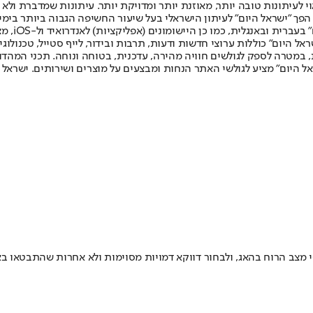
לעיתונות טובה יותר, מאוזנת יותר ומדויקת יותר. עיתונות שמדברת ולא צ
שלום. המהדורה המודפסת הראשונה פורסמה ב-30 ביולי 2007, וב-2010 הפך "ישראל היום" לעיתון הישראלי בעל שי
לחמנוביץ,
ל היום" כוללות ערוצי חדשות ודעות, תרבות ובידור, לייף סטייל, טכנולוגיה
ברית, במטרה לספק לגולשים חוויה מהירה, עדכנית, בטוחה ונוחה. תכני המה
ל היום" מציע לגולשי האתר הנחות ומבצעים על מוצרים ושירותים. ישראל 
 מצב הרוח בהאג, ולבחור דווקא דמויות מסוימות ולא אחרות שהתבטאו בא