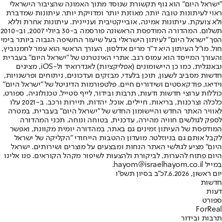
"ישראל היום" הוא גוף תקשורת שנוסד מתוך האמונה שהציבור הישראלי
ראוי לעיתונות טובה יותר, מאוזנת יותר ומדויקת יותר. עיתונות שמדברת
ולא צועקת. עיתונות אמינה, אובייקטיבית ועניינית. עיתונות אחרת וללא
תשלום. המהדורה המודפסת הראשונה פורסמה ב-30 ביולי 2007, וב-2010
הפך "ישראל היום" לעיתון הישראלי בעל שיעור החשיפה הגבוה ביותר בימי
חול. מו"ל העיתון היא ד"ר מרים אדלסון. העורך הראשי הוא עמר לחמנוביץ,
והעורך המייסד הוא עמוס רגב. אתרי האינטרנט של "ישראל היום" בעברית
ובאנגלית, כמו כן היישומונים (אפליקציות) לאנדרואיד ול-iOS, מציגים
חדשות מסביב לשעון, תוכן בלעדי, מבזקים ועדכונים, ניתוחים ופרשנויות,
וידיאו, פודקאסטים ושידורים חיים. פלטפורמות הדיגיטל של "ישראל היום"
כוללות ערוצי חדשות ודעות, תרבות ובידור, לייף סטייל, טכנולוגיה, ספורט,
כלכלה וצרכנות, בריאות, חיילים, אוכל, יהדות, תיירות ורכב. ב-2021 עלו
לאוויר האתר החדש והיישומון החדש של "ישראל היום" בעברית, במטרה
לספק לגולשים חוויה מהירה, עדכנית, בטוחה ונוחה. תכני המהדורה
המודפסת של העיתון זמינים גם באתר, במהדורה יומית מקוונת, ואפשר
לקבל אותם גם בניוזלטר. מועדון ההטבות הייחודי "הקליקה של ישראל
היום" מציע לגולשי האתר הנחות ומבצעים על מוצרים ושירותים. ישראל
היום פתוח להערות, לביקורת ולהצעות לשיפור מקהל הקוראים. פנו אלינו
במייל hayom@israelhayom.co.il.
יום ראשון, 7.6.2026
כ"ב בסיון תשפ"ו
חדשות
דעות
ספורט
ForReal
תרבות ובידור