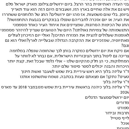
בני העדה האתיופית בהר הרצל, ביום ירושלים,צילום: מארק ישראל סלם
ויש גם את אלה שחיים בארץ הזו, ושעבורם היום הזה הוא עוד תאריך
ביומן, בלי שום משמעות. אז מהו יום ירושלים? החג של הלוחמים ששחררו
את העיר, או יום אזכרה לחבריהם שנפלו בבונקרים בגבעת התחמושת?
החג של הכיפות הסרוגות, שמציינים את איחוד העיר כאחד מסממני
התגשמותה של צמיחת גאולתנו? היום של הטוענים שצריך להיזהר מסממני
לאומנות שעלולים להצית את המזרח התיכון? ואולי יום הזיכרון לעולים
מאתיופיה, שמזכירים את ההקרבה הגדולה שבעלייה לארץ?ואולי הוא גם
וגם?
אם ניקח את יום ירושלים כמקרה בוחן לכך שהחומה שנפלה במלחמה
צריכה גם ליפול בתוך הציבוריות הישראלית, אם נבחר לא לוותר על
המחלוקות, כי הן חלק מהקיום שלנו - אולי נלמד שבכל זאת, קצת יותר
היכרות והבנה יכולים לספר סיפור שלם יותר.
ד"ר עליזה בלוך היא ראש עיריית בית שמש לשעבר ואשת חינוך
טעינו? נתקן! אם מצאתם טעות בכתבה, נשמח שתשתפו אותנו
ד"ר עליזה בלוך
ד"ר עליזה בלוך כיהנה בראשות עיריית בית שמש מנובמבר 2018 עד מארס
2024
יום ירושלים
מצעד הדגלים
מדורים
ספורט
תרבות ובידור
לייף סטייל
אוכל
תיירות