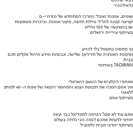
תנאי שימוש
כדאי
להכיר
שופינג, אמנות ואוכל: המרכז המתחדש של מזרח י-ם
קפיצה קטנה לחו"ל: טיילת חדשה, מיצגי אמנות, וכיכרות משופצות
בהשקעה של 100 מיליון ₪
בשיתוף עיריית ירושלים
כך תחסכו בחשמל בלי להזיע
מהפכת האנרגיה של תדיראן: שליטה, אבטחת מידע וניהול אקלים חכם
בבית
בשיתוף TADIRAN
מאחורי הקלעים של הטעם הישראלי
איך אסם הפכה את תקופת הצנע והמחסור הקשה של שנות ה-40 למותג
לאומי?
בשיתוף אסם
אתם עוד לא שם? הטיסה למונדיאל כבר יצאה
יונדאי לוקחת אתכם לבמה הכי גדולה בעולם
בשיתוף יונדאי מבית כלמוביל