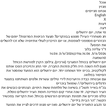
אוכל
מגזין
אנחנו מגייסים
English
X
דעות
דעה
מי אתה, יום ירושלים
חג משחררי העיר? מפגש בבונקרים? מצעד הכיפות הסרוגות? יומם של
הנזהרים מסממני לאומנות, או יום הזיכרון לעולי אתיופיה שלא זכו להשלים
את המסע?
ד"ר עליזה בלוך
5/6/2024, 14:06
,עודכן
5/6/2024, 14:06
0
השמעה
יום ירושלים בכותל המערבי (ארכיון), צילום: הקרן למורשת הכותל
פעם לוח השנה היה חלק מזהות החברה. ימי החג והזיכרון הפכו אותנו
לקולקטיב, בכינו יחד ושמחנו יחד. יום ירושלים הוא המועד שמספר את
הסיפור במלואו.
עם אבטחה כבדה והיערכות לירי טילים: עשרות אלפים השתתפו במצעד
הדגלים בירושלים// שמואל בוכריס
בכ"ח באייר תשכ"ז, בשיאה של מלחמת ששת הימים, הצנחנים כובשים את
העיר העתיקה. 19 שנה אחרי קום המדינה חומת העיר ירושלים נופלת.
כולנו מכירים את תמונת הצנחנים הנרגשים בכותל, ואת הקריאה במכשיר
הקשר: "הר הבית בידינו".
כך נקבע התאריך של יום ירושלים. מאז יש מגוון דרכים לציין את המועד