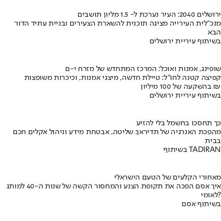
ירושלים 2040: העיר נערכת ל- 1.5 מליון תושבים
מנכ"לית העירייה מציגה תוכנית להשארת הצעירים ובניית עתיד הדור
הבא
בשיתוף עיריית ירושלים
שופינג, אמנות ואוכל: המרכז המתחדש של מזרח י-ם
קפיצה קטנה לחו"ל: טיילת חדשה, מיצגי אמנות, וכיכרות משופצות
בהשקעה של 100 מיליון ₪
בשיתוף עיריית ירושלים
כך תחסכו בחשמל בלי להזיע
מהפכת האנרגיה של תדיראן: שליטה, אבטחת מידע וניהול אקלים חכם
בבית
בשיתוף TADIRAN
מאחורי הקלעים של הטעם הישראלי
איך אסם הפכה את תקופת הצנע והמחסור הקשה של שנות ה-40 למותג
לאומי?
בשיתוף אסם