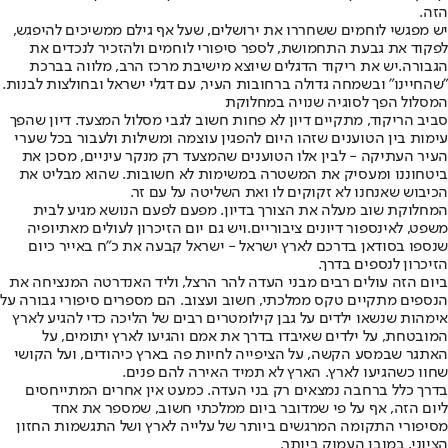
הזה.
יש מפגשי לוחמים ששחררו את ירושלים, שעל אף גילם ממשיכים להיפגש,
לפקוד את גבעת התחמושת, לספר סיפורי לוחמים ולהזכיר לנכדים את
הגבורה.יש את ריקוד הדגלים שיוצא מישיבת מרכז הרב, מלווה בברכת
"שהחיינו" ובשמחה גדולה ברחובות העיר, עם דגלי ישראל ובחולצות לבנות.
המסלול הפך לסוגיה שנויה במחלוקת
סביב הריקוד, מתקיים דיון לא פחות חשוב לגבי מסלול המצעד. דיון שהפך
עימות בין הטוענים שזהו היום להפגין עוצמה ומשילות ולעבור בכל שערי
העיר העתיקה - לבין אלו הטוענים שהמצעד רק מנקר עיניים, מסכן את
ביטחוננו ומעסיק את המשטרה במשימות לא חשובות. שהוא מבליט את
הכיבוש שאנחנו לא זקוקים לו ואת השליטה על עם זר.
המחלוקת שוב מעלה את הצורך בדיון. מפעם לפעם הנושא מגיע לבית
משפט, לאינספור דיונים ציבוריים.ויש גם יום הזיכרון לעולים מאתיופיה
שנספו בסודאן בדרכם לארץ ישראל - ישראל קבעה את כ"ח באייר כיום
הזיכרון לנספים בדרך.
ביום הזה עולים רבים מבני העדה להר הרצל, וליד האנדרטה המנציחה את
הנספים מתקיים טקס ממלכתי, חשוב ועצוב. הם מספרים סיפורי גבורה על
אימהות שנשאו ילדים על גבן קילומטרים רבים של הליכה כדי להגיע לארץ
המובטחת, על ילדים שאיבדו בדרך את אמם והגיעו לארץ יתומים, על
האתגר שבמסע הקשה, על הציפייה לחיות פה בארץ כיהודים, ועל הקושי
שחוו כשהגיעו לארץ. הארץ לא תמיד האירה להם פנים.
בדרך כלל ברחבה נמצאים רק בני העדה. כמעט אין אחרים המתייחסים
ליום הזה, אף על פי שמדובר ביום ממלכתי חשוב, שמספר את אחד
מסיפורי התקומה המרגשים ביותר של עלייה לארץ ושל התגשמות החזון
הציוני, במובן העמוק ביותר.