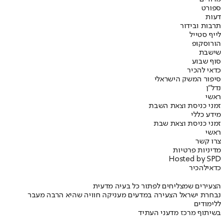
ספורט
דעות
תרבות ובידור
לייף סטייל
הורוסקופ
שישבת
סוף שבוע
כדאי להכיר
סיפור המשק הישראלי
נדל"ן
ראשי
זמני כניסת וצאת השבת
מידע כללי
זמני כניסת וצאת שבת
ראשי
צרו קשר
מדיניות פרטיות
Hosted by SPD
כדאי
להכיר
הצעירים שמצליחים לפתור כל בעיה מדעית
נבחרת ישראל הצעירה במדעים מעניקה חוויה שהיא הרבה מעבר
ללימודים
בשיתוף מרכז מדעני העתיד