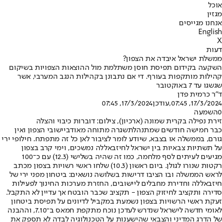
אוכל
מגזין
אנחנו מגייסים
English
X
דעות
ממשלת ישראל איבדה את הצפון?
השקעה בקידום תפיסת חוסן משתלמת מול ההוצאות הצפויות בשיקום
קהילות מותקפות בעורף. די אם נתבונן בקהילות הנגב המערבי, אשר
שגשגו עד 7 באוקטובר
ד"ר כרמית פדן
17/3/2024, 07:45
,עודכן
17/3/2024, 07:45
0
השמעה
זירת נפילה בקרית שמונה (ארכיון), צילום: דוברות כיבוי והצלה
כבר חמישה חודשים שמתנהלת
שגרה מתוחה מאוד
ביישובי הצפון ואין
גורם, בממשלה או בצבא, שיודע לומר לציבור לאן כל זה מתפתח. חילופי ירי
על תשתיות צבאיות בין ישראל לחיזבאללה נמשכים, וימי קרב בצפון
מגיעים לעיתים לסף מלחמה, כמו זה שהיה בשלישי (12.3) עם כ־100
רקטות שנורו לגולן. ביום ראשון (10.3) שלחו ראשי רשויות בצפון מכתב
לראש הממשלה ובו הציבו דרישות בשלושה נושאים: ביטחון מפני ירי של
חיזבאללה וחדירת מחבלים ליישובים, החזרת מערכות החינוך לפעילות
סדירה ותקציב לחיזוק הצפון - תקציב שכבר הובטח אך עדיין לא התקבל.
זעקת ראשי הרשויות בצפון נשמעת במקביל לדיונים על תפיסת ביטחון
לאומי חדשה לישראל שנדרש לעדכן נוכח מתקפת חמאס ב־7.10, וההבנה
של הדרג המדיני והצבאי שהישענות על הטכנולוגיה לבדה לא תספק את