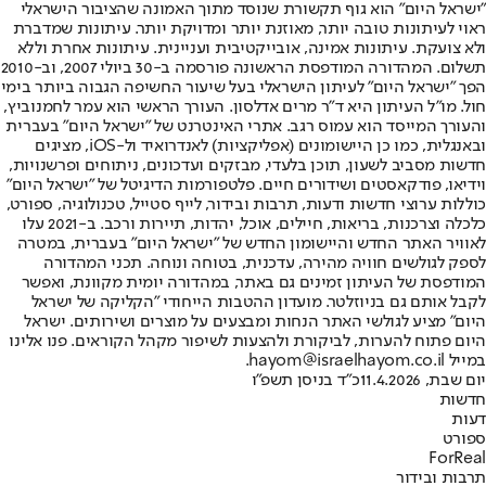
"ישראל היום" הוא גוף תקשורת שנוסד מתוך האמונה שהציבור הישראלי
ראוי לעיתונות טובה יותר, מאוזנת יותר ומדויקת יותר. עיתונות שמדברת
ולא צועקת. עיתונות אמינה, אובייקטיבית ועניינית. עיתונות אחרת וללא
תשלום. המהדורה המודפסת הראשונה פורסמה ב-30 ביולי 2007, וב-2010
הפך "ישראל היום" לעיתון הישראלי בעל שיעור החשיפה הגבוה ביותר בימי
חול. מו"ל העיתון היא ד"ר מרים אדלסון. העורך הראשי הוא עמר לחמנוביץ,
והעורך המייסד הוא עמוס רגב. אתרי האינטרנט של "ישראל היום" בעברית
ובאנגלית, כמו כן היישומונים (אפליקציות) לאנדרואיד ול-iOS, מציגים
חדשות מסביב לשעון, תוכן בלעדי, מבזקים ועדכונים, ניתוחים ופרשנויות,
וידיאו, פודקאסטים ושידורים חיים. פלטפורמות הדיגיטל של "ישראל היום"
כוללות ערוצי חדשות ודעות, תרבות ובידור, לייף סטייל, טכנולוגיה, ספורט,
כלכלה וצרכנות, בריאות, חיילים, אוכל, יהדות, תיירות ורכב. ב-2021 עלו
לאוויר האתר החדש והיישומון החדש של "ישראל היום" בעברית, במטרה
לספק לגולשים חוויה מהירה, עדכנית, בטוחה ונוחה. תכני המהדורה
המודפסת של העיתון זמינים גם באתר, במהדורה יומית מקוונת, ואפשר
לקבל אותם גם בניוזלטר. מועדון ההטבות הייחודי "הקליקה של ישראל
היום" מציע לגולשי האתר הנחות ומבצעים על מוצרים ושירותים. ישראל
היום פתוח להערות, לביקורת ולהצעות לשיפור מקהל הקוראים. פנו אלינו
במייל hayom@israelhayom.co.il.
יום שבת, 11.4.2026
כ"ד בניסן תשפ"ו
חדשות
דעות
ספורט
ForReal
תרבות ובידור