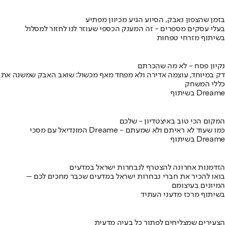
בזמן שהצפון נאבק, הסיוע הגיע מכיוון מפתיע
בעלי עסקים מספרים - זה המענק הכספי שעוזר לנו לחזור למסלול
בשיתוף מזרחי טפחות
נקיון פסח - לא מה שהכרתם
דק במיוחד, עוצמה אדירה ולא מפחד מאף מכשול: שואב האבק שמשנה את
כללי המשחק
בשיתוף Dreame
המקום הכי טוב באיצטדיון - שלכם
המונדיאל עם מסכי Dreame - כמו שעוד לא ראיתם ולא שמעתם
בשיתוף Dreame
הזדמנות אחרונה להצטרף לנבחרות ישראל במדעים
בואו להכיר את חברי נבחרות ישראל במדעים שכבר מחכים לכם –
המיונים בעיצומם
בשיתוף מרכז מדעני העתיד
הצעירים שמצליחים לפתור כל בעיה מדעית