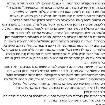
רציפות תפקודית ככל הניתן. האמצעי המרכזי לכך הוא חיזוק תשתיות
חברתיות וקשרים חברתיים, המכונה בספרות המקצועית "הון חברתי"
אלא שכדי לבנות לחזית האזרחית תפיסה שלמה שתסייע לישראל
להתמודד עם התקפות מסוגים שונים, יש לשלב בין מאמצים צבאיים
לאזרחיים ולהפוך את המאמצים האזרחיים לחלק מתפיסת הביטחון
הלאומי. תפיסת החוסן היא תפיסה משלימה לחזית האזרחית. עיקרה הוא
בחיזוק היכולת של מערכת, יישוב או קהילה לפעול בגמישות בעת הפרעה
ולשמר רציפות תפקודית ככל הניתן. האמצעי המרכזי לכך הוא חיזוק
תשתיות חברתיות וקשרים חברתיים, המכונה בספרות המקצועית "הון
חברתי". השקעה בקידום תפיסת חוסן משתלמת מול ההוצאות הצפויות
בשיקום קהילות מותקפות בעורף. די אם נתבונן בקהילות הנגב המערבי,
שלפני 7.10 קנו להן שם בשל חוסנן ושגשוגן. שכן אילולא חוסנן הראשוני של
קהילות רבות מבין אלה, יכולתן לשמר רציפות תפקודית (גם מינימלית)
ולשקם את חייהן הקהילתיים והנפשיים (גם נוכח קשיים מרובים) היתה
בלתי אפשרית.
ראשי הרשויות בצפון
אינם נזעקים לשווא. שוועתם לתקציב לחיזוק הצפון
אינה סיסמה ריקה מתוכן. מדובר בצעד הכרחי לחיזוק חוסן התושבים
בקהילותיהם ולשימור רציפותם התפקודית. חוסנם של התושבים פועל
כמכפיל כוח בחיזוק החוסן הצבאי והלאומי גם יחד, ולכן הכרחי לכלול את
תפיסת החוסן כמרכיב נוסף בתפיסת הביטחון הלאומי של ישראל.
טעינו? נתקן! אם מצאתם טעות בכתבה, נשמח שתשתפו אותנו
ד"ר כרמית פדן
ד"ר כרמית פדן עוסקת במחקר על יחסי צבא־חברה וחברת פורום דבורה
חיזבאללה
יישובי הצפון
מלחמת חרבות ברזל
מדורים