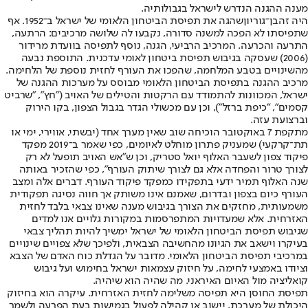
מענה ההגנה הנדרש לישראל בגבולותיה.
היה זה
בן־גוריון
שהגה את תפיסת הביטחון הלאומי של ישראל ב־1952. אף
שתפיסתו לא הפכה למשנה סדורה, נקבעו לה שלושה מרכיבים: הרתעה,
התרעה והכרעה. המרכיב הרביעי, הגנה, נוסף לתפיסה בוועדת מרידור
(2006) שעסקה בגיבוש תפיסת ביטחון לאומי עדכנית. התוספת נבעה
מהשינויים בטבע המלחמה, שהפכו את העורף לחזית נוספת של הלחימה.
מרכיב ההגנה בתפיסת הביטחון הלאומי מבוסס על מערכות ההגנה של
ישראל, המכוונות להתמודד עם הרקטות והטילים של האויב ("חץ", "שרביט
קסמים", "כיפת ברזל"), וכן עם מכשולי הגדר בגבול הצפון, בקו הירוק
וברצועת עזה.
מתקפת 7 באוקטובר הוכיחה שוב שאין מערך אחד (יבשתי, אווירי, ימי או
תת־קרקעי) שמעניק פתרון מוחלט לאיומים, כפי שאמר ב־2019 מפקד
פיקוד צפון לשעבר האלוף יואל סטריק, וכן ש"אש האויב תופעל לא רק
לצורך טרור והפחדה אלא גם לצורך שיתוק העורף", כפי שהזכיר באותה
שנה האלוף תמיר ידעי בתפקידו כמפקד פיקוד העורף. דברים אלה ומצב
העורף כיום בצפון ובדרום, שאמנם אינו משותק אך חווה נסיגה תפקודית
משמעותית, מחזקים את הצורך בגיבוש מענה שאינו צבאי בלבד לחזית
האזרחית. אלא שמעדויות המתפרסמות במקורות גלויים אנו למדים
שגיבוש תפיסת הביטחון הלאומי של ישראל ימשיך להיות תהליך צבאי
בעיקרו וישאב את הגיונו מהחשיבה הצבאית, ולפיכך שלא צפויים שינויים
במרכיבי תפיסת הביטחון הלאומי. מדובר על הגדלת כוח האדם של הצבא
וציודו באמצעי לחימה, על חיזוק עצמאות ישראל בחימוש ועל גיבוש
קואליציה מול האיום האיראני. מה שהיה הוא שיהיה.
תפיסת החוסן היא תפיסה משלימה לחזית האזרחית. עיקרה הוא בחיזוק
היכולת של מערכת, יישוב או קהילה לפעול בגמישות בעת הפרעה ולשמר