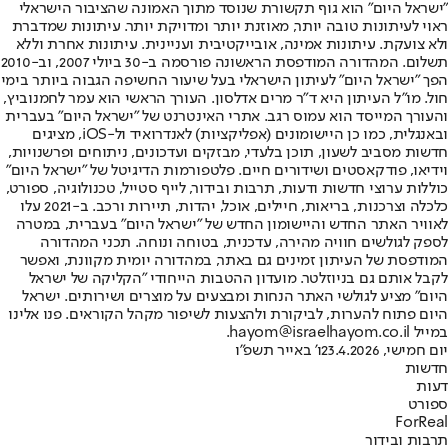
"ישראל היום" הוא גוף תקשורת שנוסד מתוך האמונה שהציבור הישראלי
ראוי לעיתונות טובה יותר, מאוזנת יותר ומדויקת יותר. עיתונות שמדברת
ולא צועקת. עיתונות אמינה, אובייקטיבית ועניינית. עיתונות אחרת וללא
תשלום. המהדורה המודפסת הראשונה פורסמה ב-30 ביולי 2007, וב-2010
הפך "ישראל היום" לעיתון הישראלי בעל שיעור החשיפה הגבוה ביותר בימי
חול. מו"ל העיתון היא ד"ר מרים אדלסון. העורך הראשי הוא עמר לחמנוביץ,
והעורך המייסד הוא עמוס רגב. אתרי האינטרנט של "ישראל היום" בעברית
ובאנגלית, כמו כן היישומונים (אפליקציות) לאנדרואיד ול-iOS, מציגים
חדשות מסביב לשעון, תוכן בלעדי, מבזקים ועדכונים, ניתוחים ופרשנויות,
וידיאו, פודקאסטים ושידורים חיים. פלטפורמות הדיגיטל של "ישראל היום"
כוללות ערוצי חדשות ודעות, תרבות ובידור, לייף סטייל, טכנולוגיה, ספורט,
כלכלה וצרכנות, בריאות, חיילים, אוכל, יהדות, תיירות ורכב. ב-2021 עלו
לאוויר האתר החדש והיישומון החדש של "ישראל היום" בעברית, במטרה
לספק לגולשים חוויה מהירה, עדכנית, בטוחה ונוחה. תכני המהדורה
המודפסת של העיתון זמינים גם באתר, במהדורה יומית מקוונת, ואפשר
לקבל אותם גם בניוזלטר. מועדון ההטבות הייחודי "הקליקה של ישראל
היום" מציע לגולשי האתר הנחות ומבצעים על מוצרים ושירותים. ישראל
היום פתוח להערות, לביקורת ולהצעות לשיפור מקהל הקוראים. פנו אלינו
במייל hayom@israelhayom.co.il.
יום חמישי, 23.4.2026
ו' באייר תשפ"ו
חדשות
דעות
ספורט
ForReal
תרבות ובידור