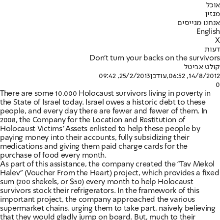
אוכל
מגזין
אנחנו מגייסים
English
X
דעות
Don't turn your backs on the survivors
קולט אביטל
14/8/2012, 06:52
,עודכן
25/2/2013, 09:42
0
There are some 10,000 Holocaust survivors living in poverty in
the State of Israel today. Israel owes a historic debt to these
people, and every day there are fewer and fewer of them. In
2008, the Company for the Location and Restitution of
Holocaust Victims' Assets enlisted to help these people by
paying money into their accounts, fully subsidizing their
medications and giving them paid charge cards for the
purchase of food every month.
As part of this assistance, the company created the "Tav Mekol
Halev" (Voucher From the Heart) project, which provides a fixed
sum (200 shekels, or $50) every month to help Holocaust
survivors stock their refrigerators. In the framework of this
important project, the company approached the various
supermarket chains, urging them to take part, naively believing
that they would gladly jump on board. But, much to their