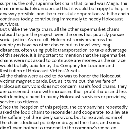
surprise, the only supermarket chain that joined was Mega. The
chain immediately announced that it would be happy to help in
any way possible, and the successful cooperation with the chain
continues today, contributing immensely to needy Holocaust
survivors.
But unlike the Mega chain, all the other supermarket chains
refused to join the project, even the ones that publicly pursue
social justice. As a result, Holocaust survivors across the
country m have no other choice but to travel very long
distances, often using public transportation, to take advantage
of this service. It is important to mention that the supermarket
chains were not asked to contribute any money, as the service
would be fully paid for by the Company for Location and
Restitution of Holocaust Victims' Assets.
All the chains were asked to do was to honor the Holocaust
victims' magnetic cards. But, as it turns out, the welfare of
Holocaust survivors does not concern Israel's food chains. They
are concerned more with increasing their profit shares and less
with lending a hand to needy Holocaust survivors or providing
services to citizens.
Since the inception of this project, the company has repeatedly
asked the food chains to reconsider and cooperate, to alleviate
the suffering of the elderly survivors, but to no avail. Some of
the chains declined politely or dragged their feet, and some
didn't even bother to respond to the company's repeated