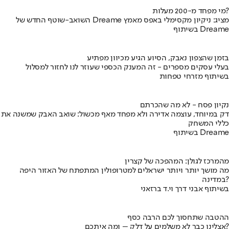
מי מפחד מ-200 מעלות?
השואב-שוטף החדש של Dreame מציג: ניקיון מקסימלי באפס מאמץ
בשיתוף Dreame
בזמן שהצפון נאבק, הסיוע הגיע מכיוון מפתיע
בעלי עסקים מספרים - זה המענק הכספי שעוזר לנו לחזור למסלול
בשיתוף מזרחי טפחות
נקיון פסח - לא מה שהכרתם
דק במיוחד, עוצמה אדירה ולא מפחד מאף מכשול: שואב האבק שמשנה את
כללי המשחק
בשיתוף Dreame
מהמרכז לגולן: המהפכה של קצרין
מה מושך יותר ויותר ישראלים למטרופולין המתפתח של האזור היפה
במדינה?
בשיתוף אבני דרך וי.ד ברזאני
ההטבה שתחסוך לכם הרבה כסף
אצלינו כבר לא משלמים על דלק – ומה איתכם?