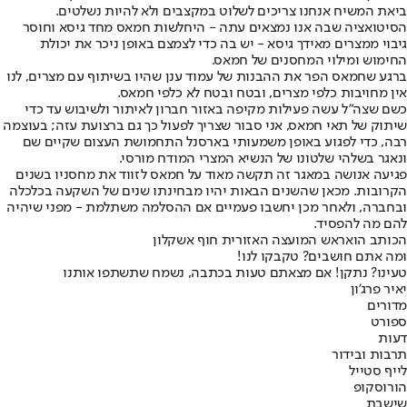
ביאת המשיח אנחנו צריכים לשלוט במקצבים ולא להיות נשלטים.
הסיטואציה שבה אנו נמצאים עתה - היחלשות חמאס מחד גיסא וחוסר
גיבוי ממצרים מאידך גיסא - יש בה כדי לצמצם באופן ניכר את יכולת
החימוש ומילוי המחסנים של חמאס.
ברגע שחמאס הפר את ההבנות של עמוד ענן שהיו בשיתוף עם מצרים, לנו
אין מחויבות כלפי מצרים, ובטח ובטח לא כלפי חמאס.
כשם שצה"ל עשה פעילות מקיפה באזור חברון לאיתור ולשיבוש עד כדי
שיתוק של תאי חמאס, אני סבור שצריך לפעול כך גם ברצועת עזה; בעוצמה
רבה, כדי לפגוע באופן משמעותי בארסנל התחמושת העצום שקיים שם
ונאגר בשלהי שלטונו של הנשיא המצרי המודח מורסי.
פגיעה אנושה במאגר זה תקשה מאוד על חמאס לזווד את מחסניו בשנים
הקרובות. מכאן שהשנים הבאות יהיו מבחינתו שנים של השקעה בכלכלה
ובחברה, ולאחר מכן יחשבו פעמיים אם ההסלמה משתלמת - מפני שיהיה
להם מה להפסיד.
הכותב הוא
ראש המועצה האזורית חוף אשקלון
ומה אתם חושבים? טקבקו לנו!
טעינו? נתקן! אם מצאתם טעות בכתבה, נשמח שתשתפו אותנו
יאיר פרג'ון
מדורים
ספורט
דעות
תרבות ובידור
לייף סטייל
הורוסקופ
שישבת