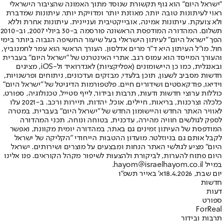
"ישראל היום" הוא גוף תקשורת שנוסד מתוך האמונה שהציבור הישראלי
ראוי לעיתונות טובה יותר, מאוזנת יותר ומדויקת יותר. עיתונות שמדברת
ולא צועקת. עיתונות אמינה, אובייקטיבית ועניינית. עיתונות אחרת וללא
תשלום. המהדורה המודפסת הראשונה פורסמה ב-30 ביולי 2007, וב-2010
הפך "ישראל היום" לעיתון הישראלי בעל שיעור החשיפה הגבוה ביותר בימי
חול. מו"ל העיתון היא ד"ר מרים אדלסון. העורך הראשי הוא עמר לחמנוביץ,
והעורך המייסד הוא עמוס רגב. אתרי האינטרנט של "ישראל היום" בעברית
ובאנגלית, כמו כן היישומונים (אפליקציות) לאנדרואיד ול-iOS, מציגים
חדשות מסביב לשעון, תוכן בלעדי, מבזקים ועדכונים, ניתוחים ופרשנויות,
וידיאו, פודקאסטים ושידורים חיים. פלטפורמות הדיגיטל של "ישראל היום"
כוללות ערוצי חדשות ודעות, תרבות ובידור, לייף סטייל, טכנולוגיה, ספורט,
כלכלה וצרכנות, בריאות, חיילים, אוכל, יהדות, תיירות ורכב. ב-2021 עלו
לאוויר האתר החדש והיישומון החדש של "ישראל היום" בעברית, במטרה
לספק לגולשים חוויה מהירה, עדכנית, בטוחה ונוחה. תכני המהדורה
המודפסת של העיתון זמינים גם באתר, במהדורה יומית מקוונת, ואפשר
לקבל אותם גם בניוזלטר. מועדון ההטבות הייחודי "הקליקה של ישראל
היום" מציע לגולשי האתר הנחות ומבצעים על מוצרים ושירותים. ישראל
היום פתוח להערות, לביקורת ולהצעות לשיפור מקהל הקוראים. פנו אלינו
במייל hayom@israelhayom.co.il.
יום שבת, 18.4.2026
א' באייר תשפ"ו
חדשות
דעות
ספורט
ForReal
תרבות ובידור