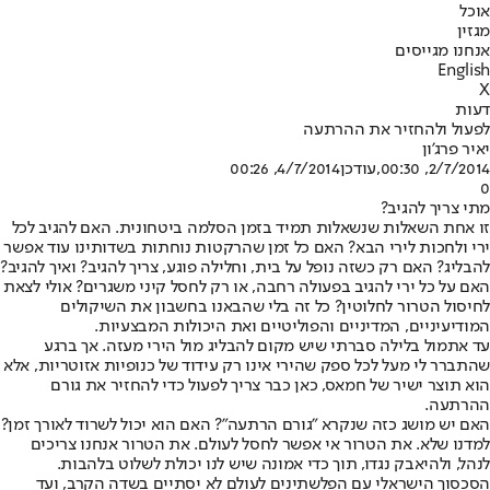
אוכל
מגזין
אנחנו מגייסים
English
X
דעות
לפעול ולהחזיר את ההרתעה
יאיר פרג'ון
2/7/2014, 00:30
,עודכן
4/7/2014, 00:26
0
מתי צריך להגיב?
זו אחת השאלות שנשאלות תמיד בזמן הסלמה ביטחונית. האם להגיב לכל
ירי ולחכות לירי הבא? האם כל זמן שהרקטות נוחתות בשדותינו עוד אפשר
להבליג? האם רק כשזה נופל על בית, וחלילה פוגע, צריך להגיב? ואיך להגיב?
האם על כל ירי להגיב בפעולה רחבה, או רק לחסל קיני משגרים? אולי לצאת
לחיסול הטרור לחלוטין? כל זה בלי שהבאנו בחשבון את השיקולים
המודיעיניים, המדיניים והפוליטיים ואת היכולות המבצעיות.
עד אתמול בלילה סברתי שיש מקום להבליג מול הירי מעזה. אך ברגע
שהתברר לי מעל לכל ספק שהירי אינו רק עידוד של כנופיות אזוטריות, אלא
הוא תוצר ישיר של חמאס, כאן כבר צריך לפעול כדי להחזיר את גורם
ההרתעה.
האם יש מושג כזה שנקרא "גורם הרתעה"? האם הוא יכול לשרוד לאורך זמן?
למדנו שלא. את הטרור אי אפשר לחסל לעולם. את הטרור אנחנו צריכים
לנהל, ולהיאבק נגדו, תוך כדי אמונה שיש לנו יכולת לשלוט בלהבות.
הסכסוך הישראלי עם הפלשתינים לעולם לא יסתיים בשדה הקרב, ועד