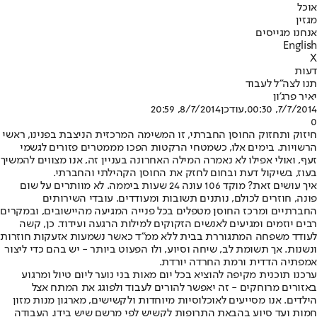
אוכל
מגזין
אנחנו מגייסים
English
X
דעות
תנו לצה"ל לעבוד
יאיר פרג'ון
7/7/2014, 00:30
,עודכן
8/7/2014, 20:59
0
חיזוק ותחזוק החוסן החברתי, זו המשימה המרכזית הניצבת בפנינו, ראשי
הרשויות. בימים אלו, כשמטחי הרקטות הפכו מממטרים פזורים לגשמי
זעף, ואולי אפילו לא נאמרה המילה האחרונה בעניין זה, אנו מצווים להמשיך
בעוז, בשיקול דעת ובחום לחזק את החוסן הקהילתי והחברתי.
איך עושים זאת? מוקד 106 עונה 24 שעות ביממה. לא מוותרים על שום
פונה, חוזרים לכולם, נותנים תשובות ומעודדים. עובדי השירותים
החברתיים ומרכז החוסן מטפלים בכל פנייה המגיעה מהיישובים, ובמקרים
רבים יוזמים ומגיעים לאנשים הזקוקים למילות הרגעה ועידוד. כן, קשה
לעודד משפחה המתגוררת בבית ללא ממ"ד כאשר נשמעות אזעקות חוזרות
ונשנות. אך תשומת לב, שיחה וסיוע, ולו הפעוט ביותר - יש בהם כדי ליצור
אמפתיה הדדית ורמת החרדה יורדת.
ערכנו תוכנית מקיפה להוציא בכל יום מאות בני נוער ליום טיול ומרגוע
באזורים מרוחקים - זה יאפשר להורים לעבוד ולפוגג את המתח אצל
הילדים. אנו מסייעים לאוכלוסיות מיוחדות ולקשישים, מארגון מנות מזון
חמות ועד סיוע בהבאת התרופות לקשיש לפי מרשם שיש בידו. העבודה