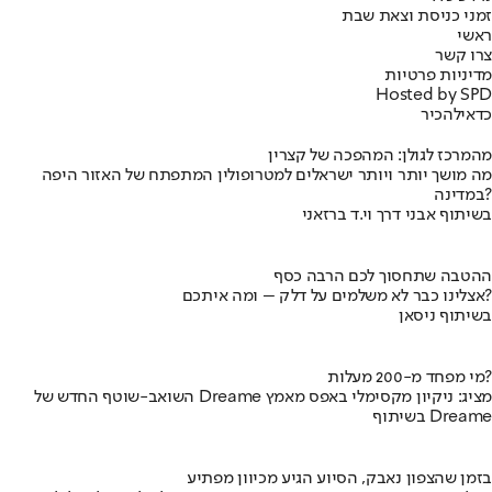
זמני כניסת וצאת שבת
ראשי
צרו קשר
מדיניות פרטיות
Hosted by SPD
כדאי
להכיר
מהמרכז לגולן: המהפכה של קצרין
מה מושך יותר ויותר ישראלים למטרופולין המתפתח של האזור היפה
במדינה?
בשיתוף אבני דרך וי.ד ברזאני
ההטבה שתחסוך לכם הרבה כסף
אצלינו כבר לא משלמים על דלק – ומה איתכם?
בשיתוף ניסאן
מי מפחד מ-200 מעלות?
השואב-שוטף החדש של Dreame מציג: ניקיון מקסימלי באפס מאמץ
בשיתוף Dreame
בזמן שהצפון נאבק, הסיוע הגיע מכיוון מפתיע