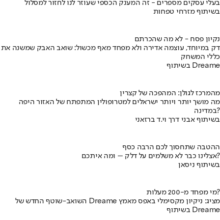
בעלי עסקים מספרים - זה המענק הכספי שעוזר לנו לחזור למסלול
בשיתוף מזרחי טפחות
נקיון פסח - לא מה שהכרתם
דק במיוחד, עוצמה אדירה ולא מפחד מאף מכשול: שואב האבק שמשנה את
כללי המשחק
בשיתוף Dreame
מהמרכז לגולן: המהפכה של קצרין
מה מושך יותר ויותר ישראלים למטרופולין המתפתח של האזור היפה
במדינה?
בשיתוף אבני דרך וי.ד ברזאני
ההטבה שתחסוך לכם הרבה כסף
אצלינו כבר לא משלמים על דלק – ומה איתכם?
בשיתוף ניסאן
מי מפחד מ-200 מעלות?
השואב-שוטף החדש של Dreame מציג: ניקיון מקסימלי באפס מאמץ
בשיתוף Dreame