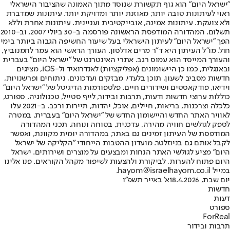
"ישראל היום" הוא גוף תקשורת שנוסד מתוך האמונה שהציבור הישראלי
ראוי לעיתונות טובה יותר, מאוזנת יותר ומדויקת יותר. עיתונות שמדברת
ולא צועקת. עיתונות אמינה, אובייקטיבית ועניינית. עיתונות אחרת וללא
תשלום. המהדורה המודפסת הראשונה פורסמה ב-30 ביולי 2007, וב-2010
הפך "ישראל היום" לעיתון הישראלי בעל שיעור החשיפה הגבוה ביותר בימי
חול. מו"ל העיתון היא ד"ר מרים אדלסון. העורך הראשי הוא עמר לחמנוביץ,
והעורך המייסד הוא עמוס רגב. אתרי האינטרנט של "ישראל היום" בעברית
ובאנגלית, כמו כן היישומונים (אפליקציות) לאנדרואיד ול-iOS, מציגים
חדשות מסביב לשעון, תוכן בלעדי, מבזקים ועדכונים, ניתוחים ופרשנויות,
וידיאו, פודקאסטים ושידורים חיים. פלטפורמות הדיגיטל של "ישראל היום"
כוללות ערוצי חדשות ודעות, תרבות ובידור, לייף סטייל, טכנולוגיה, ספורט,
כלכלה וצרכנות, בריאות, חיילים, אוכל, יהדות, תיירות ורכב. ב-2021 עלו
לאוויר האתר החדש והיישומון החדש של "ישראל היום" בעברית, במטרה
לספק לגולשים חוויה מהירה, עדכנית, בטוחה ונוחה. תכני המהדורה
המודפסת של העיתון זמינים גם באתר, במהדורה יומית מקוונת, ואפשר
לקבל אותם גם בניוזלטר. מועדון ההטבות הייחודי "הקליקה של ישראל
היום" מציע לגולשי האתר הנחות ומבצעים על מוצרים ושירותים. ישראל
היום פתוח להערות, לביקורת ולהצעות לשיפור מקהל הקוראים. פנו אלינו
במייל hayom@israelhayom.co.il.
יום שבת, 18.4.2026
א' באייר תשפ"ו
חדשות
דעות
ספורט
ForReal
תרבות ובידור