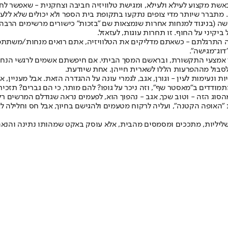
שת מקצוע לעילא ולעילא, ומגישת טלוויזיה חביבה וצחקנית - שאפשר לחב
תברר שיותר מדי צופים נתקעו בתקופת בית הספר ולא יכולים שלא ללעוג
ושה (בניגוד למנחות אחרות שנמצאות שם "בזכות" כישורים מרשימים הרבה 
יקיני על החוף. זו תחרות עוגות, לעזאזל.
כה התרגלתם - כשאתם מדליקים את הטלוויזיה, אתם רואים מנחות/משתתפ
וג־מגישה".
רך אמצעי התקשורת, ובראשם המסך הביתי. אם חיפשתם אשמים לרגשי הנחי
לסבול מההפרעות הללו לשארית חייהן. אחת שיודעת.
ונעימות לעין - וגורן, אגב, לגמרי עונה על ההגדרה הזאת. אבל מעניין, א
דים ב"מאסטר שף", וזה ניכר על גופו? להם מותר, כי הם גברים? תזכירו ל
סוג הזה - וטוב שכך, אגב - נהפוך הוא, לפעמים נראה שגודלם המרשים ר
ות "האופה הקטנה", ועליה לרקוח מטעמים ולהגישם בחיוך, אבל חס וחלילה
 שליליות, מתככים ומסמסים מהבית, אלא עוסק באקט שמהותו נתינה והנאה