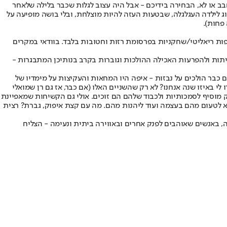
ב או לא, הבחירה בידיכם - אבל היה עצוב לגלות שכבר בלילה שלאחר
 לילדה העגלגלה, שבטעות העזה להיות מוצלחת, ובלי בושה מופיעה על
פחות).
ות ריאליטי/שחקניות בפרסומת רזות וחטובות בלבד. בוודאי במקרים
תות ולהפרעות האכילה ההולכות וגוברות בקרב בנותיכן המתבגרות -
ם כבר הולכים על נבזות - איפה היו המחאות והעקיצות על מימדיו של
י באיזו שנה אנחנו? לא רק שהשניים האלו (אם כבר, אז גם רן שמואלי
ק מוסיף לסמכותיות ולכבוד שלהם הם זוכים. אולי גם הקשיחות שמאפיינת
 לא לטעום מהם בעצמה ועוד ליהנות מהם. מה עם קצת איפוק, גברת? רצית
, באנשים שאוהבים לפנק אחרים ובאווירה ביתית ונעימה - הצליח