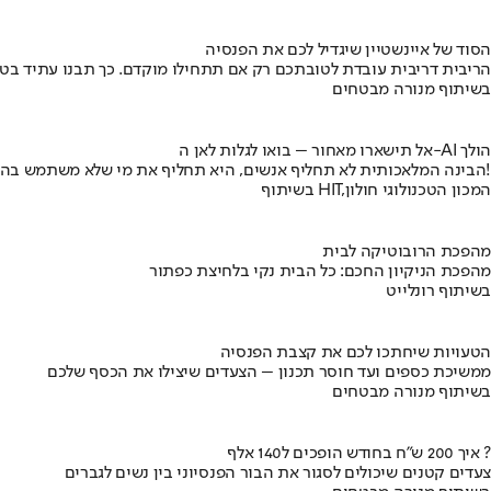
הסוד של איינשטיין שיגדיל לכם את הפנסיה
הריבית דריבית עובדת לטובתכם רק אם תתחילו מוקדם. כך תבנו עתיד בט
בשיתוף מנורה מבטחים
אל תישארו מאחור – בואו לגלות לאן ה-AI הולך
הבינה המלאכותית לא תחליף אנשים, היא תחליף את מי שלא משתמש בה!
בשיתוף HIT,המכון הטכנולוגי חולון
מהפכת הרובוטיקה לבית
מהפכת הניקיון החכם: כל הבית נקי בלחיצת כפתור
בשיתוף רונלייט
הטעויות שיחתכו לכם את קצבת הפנסיה
ממשיכת כספים ועד חוסר תכנון – הצעדים שיצילו את הכסף שלכם
בשיתוף מנורה מבטחים
איך 200 ש"ח בחודש הופכים ל140 אלף ?
צעדים קטנים שיכולים לסגור את הבור הפנסיוני בין נשים לגברים