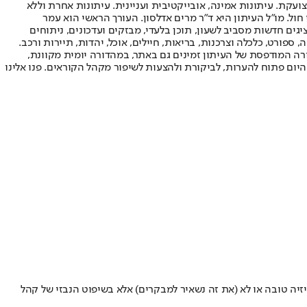
ועקת. עיתונות אמינה, אובייקטיבית ועניינית. עיתונות אחרת וללא
עור החשיפה הגבוה ביותר בימי חול. מו"ל העיתון היא ד"ר מרים אדלסון. העורך הראשי הוא עמר
 והעורך המייסד הוא עמוס רגב. אתרי האינטרנט של "ישראל היום" בעברית ובאנגלית, כמו כן היישומונים (אפליקציות) לאנדרואיד ול-iOS, מציגים חדשות מסביב לשעון, תוכן בלעדי, מבזקים ועדכונים, ניתוחים
, ספורט, כלכלה וצרכנות, בריאות, חיילים, אוכל, יהדות, תיירות ורכב.
דורה המודפסת של העיתון זמינים גם באתר, במהדורה יומית מקוונת,
היום פתוח להערות, לביקורת ולהצעות לשיפור מקהל הקוראים. פנו אלינו
זיה טובה או לא (את זה נשאיר למבקרים) אלא בשיפוט הנבזי של קהל