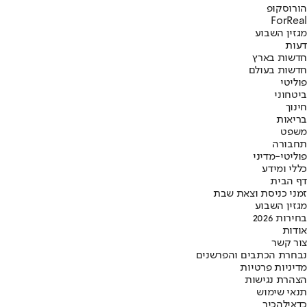
הורוסקופ
ForReal
מגזין השבוע
דעות
חדשות בארץ
חדשות בעולם
פוליטי
ביטחוני
חינוך
בריאות
משפט
תחבורה
פוליטי-מדיני
כללי ומידע
דף הבית
זמני כניסת וצאת שבת
מגזין השבוע
בחירות 2026
אודות
צור קשר
נבחרת הכתבים והפרשנים
מדיניות פרטיות
הצהרת נגישות
תנאי שימוש
כדאי
להכיר