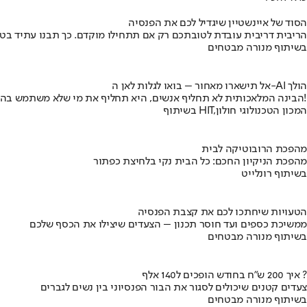
הסוד של איינשטיין שיגדיל לכם את הפנסיה
הריבית דריבית עובדת לטובתכם רק אם תתחילו מוקדם. כך תבנו עתיד בט
בשיתוף מנורה מבטחים
אל תישארו מאחור – בואו לגלות לאן ה-AI הולך
הבינה המלאכותית לא תחליף אנשים, היא תחליף את מי שלא משתמש בה!
בשיתוף HIT,המכון הטכנולוגי חולון
מהפכת הרובוטיקה לבית
מהפכת הניקיון החכם: כל הבית נקי בלחיצת כפתור
בשיתוף רונלייט
הטעויות שיחתכו לכם את קצבת הפנסיה
ממשיכת כספים ועד חוסר תכנון – הצעדים שיצילו את הכסף שלכם
בשיתוף מנורה מבטחים
איך 200 ש"ח בחודש הופכים ל140 אלף ?
צעדים קטנים שיכולים לסגור את הבור הפנסיוני בין נשים לגברים
בשיתוף מנורה מבטחים