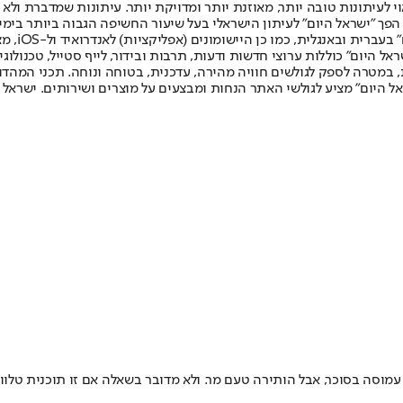
לעיתונות טובה יותר, מאוזנת יותר ומדויקת יותר. עיתונות שמדברת ולא צ
שלום. המהדורה המודפסת הראשונה פורסמה ב-30 ביולי 2007, וב-2010 הפך "ישראל היום" לעיתון הישראלי בעל שי
לחמנוביץ,
ל היום" כוללות ערוצי חדשות ודעות, תרבות ובידור, לייף סטייל, טכנולוגיה
ברית, במטרה לספק לגולשים חוויה מהירה, עדכנית, בטוחה ונוחה. תכני המה
ל היום" מציע לגולשי האתר הנחות ומבצעים על מוצרים ושירותים. ישראל 
מוסה בסוכר, אבל הותירה טעם מר. ולא מדובר בשאלה אם זו תוכנית טלווי