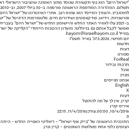
"ישראל היום" הוא גוף תקשורת שנוסד מתוך האמונה שהציבור הישראלי ראוי 
ת
ופרשנויות, וידיאו, פודקאסטים ושידורים חיים. פלטפורמות הדיגיטל של "ישרא
ב-2021 עלו לאוויר האתר החדש והיישומון החדש של "ישראל היום" בע
ואפשר לקבל אותם גם בניוזלטר. מועדון ההטבות הייחודי "הקליקה של ישרא
במייל hayom@israelhayom.co.il.
יום חמישי, 7.5.2026
כ' באייר תשפ"ו
חדשות
דעות
ספורט
ForReal
תרבות ובידור
אוכל
מגזין
אנחנו מגייסים
English
X
דעות
קרין, אין לך על מה להתנצל
איריס קורן
10/4/2016, 00:00
,עודכן
11/4/2016, 22:15
0
התוכנית הראשונה של "בייק אוף ישראל" - ריאליטי האפייה החדש - היתה ע
הצופים כלפי אחת משלושת השופטים - קרין גורן.