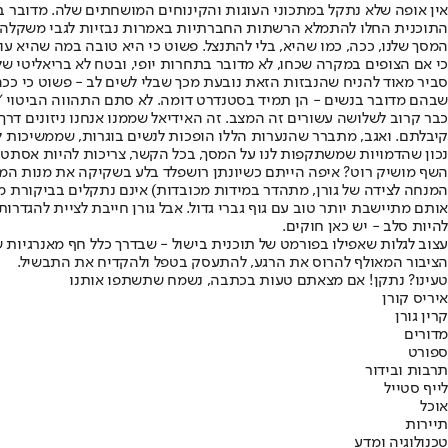
אין אופה שלא נתקל במתכוני העוגות והקינוחים המושחתים שלה. מדובר בא
התוכנית החלו להתמלא הרשתות החברתיות באמרות נבזיות לגבי משקלה. מ
המסך שלנו, ככה, כמו שהיא, בלי להתנצל. פשוט כי היא טובה במה שהיא ע
כי אם הצופים במקרה שכחו, לא מדובר בתחרות יופי, ובטח לא בריאליטי של ב
סביר מאוד להניח שהנבזות הזאת נובעת מכך שבלי לשים לב - פשוט כי כ
שבהם מדובר בנשים - הן תמיד בסטנדרט דומה. לא סתם התהווה הביטוי "ד
כבר קרוב לשלושה עשורים זה המצב. זה האידיאל שממנו אנחנו ניזונים ד
קיבלתם. ואגב, מתברר שהנערות הללו הופכות לנשים בוגרות, שממשיכות 
נכון שהדמויות שמשתקפות לנו על המסך, בכל הקשר, צריכות להיות אסתטיות 
השף מושיק רוט? איפה הייתם כשיונתן רושפלד בלע בשקיקה את מנות המתמוד
המנחה לצידה של גורן, מתהדר במידות מכובדות) אינם נתקלים בביקורת מה
אותם מתיישבת יותר טוב עם גוף גברי גדול. אבל גורן חייבת לציית להגדר
להיות סלב - יש כאן חוקים.
עצוב לגלות שאפילו בפורמט של תוכנית בישול - שבדרך כלל חף מאנרגיות
הציבור המאולף להרוס את הרגע, להתעסק בטפל ולהקדיח את התבשיל.
טעינו? נתקן! אם מצאתם טעות בכתבה, נשמח שתשתפו אותנו
איריס קורן
קרין גורן
מדורים
ספורט
תרבות ובידור
לייף סטייל
אוכל
תיירות
טכנולוגיה ומדע