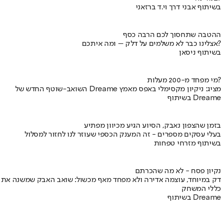
בשיתוף אבני דרך וי.ד ברזאני
ההטבה שתחסוך לכם הרבה כסף
אצלינו כבר לא משלמים על דלק – ומה איתכם?
בשיתוף ניסאן
מי מפחד מ-200 מעלות?
השואב-שוטף החדש של Dreame מציג: ניקיון מקסימלי באפס מאמץ
בשיתוף Dreame
בזמן שהצפון נאבק, הסיוע הגיע מכיוון מפתיע
בעלי עסקים מספרים - זה המענק הכספי שעוזר לנו לחזור למסלול
בשיתוף מזרחי טפחות
נקיון פסח - לא מה שהכרתם
דק במיוחד, עוצמה אדירה ולא מפחד מאף מכשול: שואב האבק שמשנה את
כללי המשחק
בשיתוף Dreame