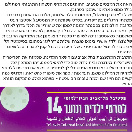
רואה את המבטים מסביב, החוגגים את מרש הניצחון התרבותי המתגלם
בילד ממוצא אתיופי שמנגן בטהובן.
יש לנו "אסטבן משלנו", מתמוגגת גילה אלמגור, מלכת התיאטרון ובכירת
מכתתי הרגליים בפריפריה. בסרט שפותח את הפסטיבל, אסטבן העני
מקובה חולם לנגן בפסנתר ומנסה לממן את שיעוריו על הכלי בדרך לא דרך.
אך הצפייה בסרט מבהירה מהו ההבדל בין אסטבן לאושרי ביטאו שחומק
מאלמגור. כשאסטבן זוכה לשיעורי פסנתר הוא מנגן את המוזיקה הקובנית
של צ'וצ'ו ולדז. אושרי ביטאו מנצרת עילית צריך לנגן בטהובן בסינמטק תל
אביב כדי להיגאל מהפריפריה של חייו, וזה הבדל קטן לכאורה אבל עצום
במהותו.
התרבות המתעצבת בתל אביב עבור שאר המדינה, מסמנת את הפריפריה
הישראלית כמדגרה ובית גידול טוב כדי להיגאל ממנו. זהו המתכון לכל
תוכנית ריאליטי או סרטי הפסטיבל: לך לפריפריה, מצא את מי שיכול להגיע
למהירות המילוט משם, תעד אותו, ספר את סיפורו כהשראה, ותדגיש כמה
קשים הם חייו שם וכמה טובים הם עכשיו - כשהוא נמלט מהמקום הנורא
ההוא.