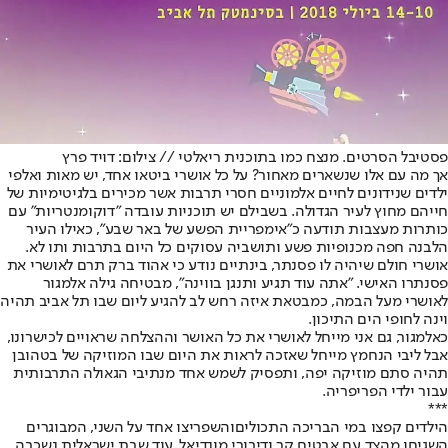
פסטיבל הסרטים. מנצח כמו בתוכנית ריאלטי // צילום: דויד פרץ
אך מה עם אלו שנשארים מאחור? על כל אושרי ביטאו אחד, יש מאות ואלפי
ילדים שנידונים לחיים אלמוניים חסרי תרבות אשר מכירים בלגיטימיות של
חייהם מחוץ לעיר הגדולה. בשבילם יש תוכניות עובדה "דוקומנטריות" עם
כותרות מעצבות תודעה כ"אימפריית הפשע של באר שבע", כאילו העיר
הלבנה חפה מכנופיות פשע ותושביה עסוקים כל היום בתרבות ותו לא.
אושרי חולם שיהיה לו פסנתר, בינתיים נודע כי אהוד ברק תרם לאושרי את
פסנתרו האישי. "אתה עוד תגיע ותנגן בווינה", מבטיחה גילה אלמגור
לאושרי מעל הבמה, כמבטאת איזה רחש לב להגיע ליום שבו תל אביב תהיה
וינה לחופי הים התיכון.
כאלמגור, גם אני מייחל לאושרי את כל האושר וההצלחה שראויים לכישרונו,
אבל ליבי הנחמץ מייחל שאזכה לראות את היום שבו המוזיקה של בטהובן
תהיה סתם מוזיקה יפה, ותפסיק לשמש אחד מנתיבי הגאולה התרבותית
עבור ילדי הפריפריה.
***
הילדים קפצו במי הבריכה התכולים
והשפריצו אחד על השני, המבוגרים
השגיחו מהצד עם אבטיח קר ודיבורי מונדיאל. עוד שבת ישראלית נשכבה