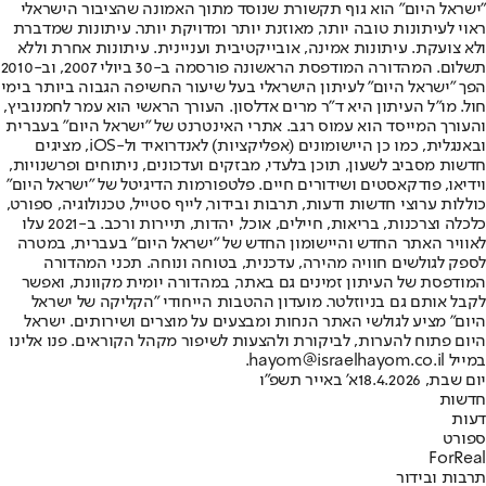
"ישראל היום" הוא גוף תקשורת שנוסד מתוך האמונה שהציבור הישראלי
ראוי לעיתונות טובה יותר, מאוזנת יותר ומדויקת יותר. עיתונות שמדברת
ולא צועקת. עיתונות אמינה, אובייקטיבית ועניינית. עיתונות אחרת וללא
תשלום. המהדורה המודפסת הראשונה פורסמה ב-30 ביולי 2007, וב-2010
הפך "ישראל היום" לעיתון הישראלי בעל שיעור החשיפה הגבוה ביותר בימי
חול. מו"ל העיתון היא ד"ר מרים אדלסון. העורך הראשי הוא עמר לחמנוביץ,
והעורך המייסד הוא עמוס רגב. אתרי האינטרנט של "ישראל היום" בעברית
ובאנגלית, כמו כן היישומונים (אפליקציות) לאנדרואיד ול-iOS, מציגים
חדשות מסביב לשעון, תוכן בלעדי, מבזקים ועדכונים, ניתוחים ופרשנויות,
וידיאו, פודקאסטים ושידורים חיים. פלטפורמות הדיגיטל של "ישראל היום"
כוללות ערוצי חדשות ודעות, תרבות ובידור, לייף סטייל, טכנולוגיה, ספורט,
כלכלה וצרכנות, בריאות, חיילים, אוכל, יהדות, תיירות ורכב. ב-2021 עלו
לאוויר האתר החדש והיישומון החדש של "ישראל היום" בעברית, במטרה
לספק לגולשים חוויה מהירה, עדכנית, בטוחה ונוחה. תכני המהדורה
המודפסת של העיתון זמינים גם באתר, במהדורה יומית מקוונת, ואפשר
לקבל אותם גם בניוזלטר. מועדון ההטבות הייחודי "הקליקה של ישראל
היום" מציע לגולשי האתר הנחות ומבצעים על מוצרים ושירותים. ישראל
היום פתוח להערות, לביקורת ולהצעות לשיפור מקהל הקוראים. פנו אלינו
במייל hayom@israelhayom.co.il.
יום שבת, 18.4.2026
א' באייר תשפ"ו
חדשות
דעות
ספורט
ForReal
תרבות ובידור