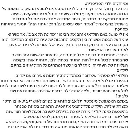
ומייחלים ילדי הפריפריה.
בלובי, רון חולדאי לוחץ ידיים לילדים המוזמנים למופע ההשקה. בנאומו על
הבמה יתגאה הילד מקיבוץ חולדה שעיריית תל אביב משקיעה שישה
אחוזים מתקציבה בתרבות, בעוד המדינה מתקצבת את כל התרבות
בישראל בחצי אחוז "ואיזה רעש עושים על החצי אחוז הזה", יוסיף בזחיחות
מחויכת.
אין לי מושג באם חולדאי אוהב את הביטוי "מדינת תל אביב", אך כשהוא
עומד על הבמה ומשווה בין תקציב התרבות של עירו לתקציב המדינה, הוא
מקים את עמדת בידוק הדרכונים בין העיר של המדינה למדינה שמעבר
לעיר העברית הראשונה.
בעיר שמתפרנסת ברוחב מדו"חות חניה, ומועמד לראשות עיר חושב
שהבטחה לבטל את דו"חות החניה בכחול ולבן, תנחית אותו בקומה
העליונה של העירייה, ניתן להבין כיצד נפתחים כל המוזיאונים בחינם
לילדים.
חולדאי לא מסתיר שמדובר במהלך להחזיר זוגות צעירים עם ילדים
מהפרוורים לתל אביב. מי הזוגות הצעירים שאותם רואה חולדאי בעיני רוחו
ואליהם הוא מדבר? איזה זוג צעיר יכול להרשות לעצמו היום לשוב עם ילדים
לתל אביב מהפרוורים, ולא להתכלבלב בדירת ארבעה שותפים עם שני
כלבים?
באולם המפנק
של סינמטק תל אביב מוחאים כפיים לאושרי ביטאו בן ה־10
מנצרת עילית. הילד שנולד ליוצאי אתיופיה, התאהב בנגינת פסנתר
בהשפעת מינה קליין, מורה יוצאת בריה"מ לשעבר, וכעת לאחר חצי שנה
של לימודים יושב הפלא מול פסנתר כנף ומנגן לבאי הפסטיבל.
אני מביט בבתי הבכורה המוקסמת מנגינתו של ביטאו, ומקנא בה שהיא
רואה רק ילד מנגן בפסנתר להנאתו מוזיקה נהדרת, ותו לא. אבל אני גם