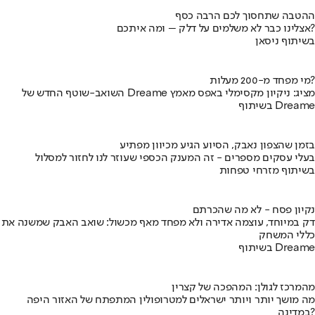
ההטבה שתחסוך לכם הרבה כסף
אצלינו כבר לא משלמים על דלק – ומה איתכם?
בשיתוף ניסאן
מי מפחד מ-200 מעלות?
השואב-שוטף החדש של Dreame מציג: ניקיון מקסימלי באפס מאמץ
בשיתוף Dreame
בזמן שהצפון נאבק, הסיוע הגיע מכיוון מפתיע
בעלי עסקים מספרים - זה המענק הכספי שעוזר לנו לחזור למסלול
בשיתוף מזרחי טפחות
נקיון פסח - לא מה שהכרתם
דק במיוחד, עוצמה אדירה ולא מפחד מאף מכשול: שואב האבק שמשנה את
כללי המשחק
בשיתוף Dreame
מהמרכז לגולן: המהפכה של קצרין
מה מושך יותר ויותר ישראלים למטרופולין המתפתח של האזור היפה
במדינה?