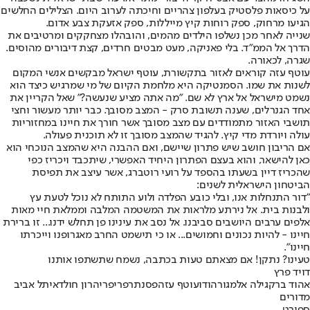
על כיסאות פלסטיק בעלפון צהריים וחיכתה לערוב היום. הצלילים החלשים
הגיעו מרחוק, ספק רוחות קיץ מייללות, ספק אזעקת צבע אדום.
שנייה לאחר מכן נשלפו הילדים מהמים, והובהלו מצחקקים ומרטיבים את
הדרך אל הממ"ד. בלי פאניקה, מעט מבטים חרדים, קצת דיבורים מהוסים.
שגרה, לכאורה.
עוטף עזה קוראים לאזור בתקשורת, עוטף ישראל מבקשים אנשי המקום
לשנות את שמו. הסמנטיקה היא מלחמת הקיום של מי שמרגיש כיצד הוא
נשמט מישראל אל ארץ לא שם. "מה אתה מציע שנעשה?" שאל הקריין את
אחד הגנרלים, שענה תשובת סרק - המצב מסובך. כבר יותר מעשור וחצי
תושבי האזור מתמודדים עם מצב מסובך אשר חורך את חיינו במחזוריות
עולה ויורדת מדי קיץ. להגיד שהמצב מסובך זו לא תוכנית פעולה.
אם הריבון חושב שיש פתרון שיישם, ואם ההבנה היא שהמצב הנוכחי הוא
כאן להישאר, והוא בעצם הפתרון היחיד האפשרי, שיתכבד ויכריז כפי
שהכריז דיין בשעתו בהספד על רועי רוטברג, אשר עיצב את תפיסת
הביטחון הישראלית לשנים:
"דור התנחלות אנו, ובלי כובע הפלדה ולוע התותח לא נוכל לטעת עץ
ולבנות בית. אל נירתע מלראות את המשטמה המלבה וממלאת חיי מאות
אלפים ערבים היושבים סביבנו. אל נסב את עינינו פן תחלש ידנו... זו ברירת
חיינו - להיות נכונים וחמושים... או כי תישמט החרב מאגרופנו וייכרתו
חיינו".
טעינו? נתקן! אם מצאתם טעות בכתבה, נשמח שתשתפו אותנו
דויד פרץ
אהוד ברק
גילה אלמגור
הודו
עוטף עזה
פסנתר
פריפריה
רון חולדאי
תל אביב
מדורים