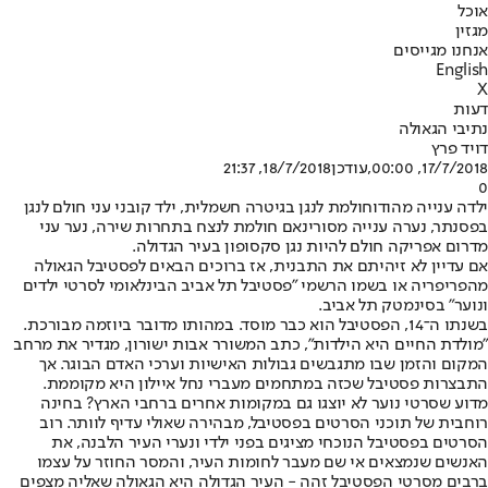
אוכל
מגזין
אנחנו מגייסים
English
X
דעות
נתיבי הגאולה
דויד פרץ
17/7/2018, 00:00
,עודכן
18/7/2018, 21:37
0
ילדה ענייה מהודו
חולמת לנגן בגיטרה חשמלית, ילד קובני עני חולם לנגן
בפסנתר, נערה ענייה מסורינאם חולמת לנצח בתחרות שירה, נער עני
מדרום אפריקה חולם להיות נגן סקסופון בעיר הגדולה.
אם עדיין לא זיהיתם את התבנית, אז ברוכים הבאים לפסטיבל הגאולה
מהפריפריה או בשמו הרשמי "פסטיבל תל אביב הבינלאומי לסרטי ילדים
ונוער" בסינמטק תל אביב.
בשנתו ה־14, הפסטיבל הוא כבר מוסד. במהותו מדובר ביוזמה מבורכת.
"מולדת החיים היא הילדות", כתב המשורר אבות ישורון, מגדיר את מרחב
המקום והזמן שבו מתגבשים גבולות האישיות וערכי האדם הבוגר. אך
התבצרות פסטיבל שכזה במתחמים מעברי נחל איילון היא מקוממת.
מדוע שסרטי נוער לא יוצגו גם במקומות אחרים ברחבי הארץ? בחינה
רוחבית של תוכני הסרטים בפסטיבל, מבהירה שאולי עדיף לוותר. רוב
הסרטים בפסטיבל הנוכחי מציגים בפני ילדי ונערי העיר הלבנה, את
האנשים שנמצאים אי שם מעבר לחומות העיר, והמסר החוזר על עצמו
ברבים מסרטי הפסטיבל זהה - העיר הגדולה היא הגאולה שאליה מצפים