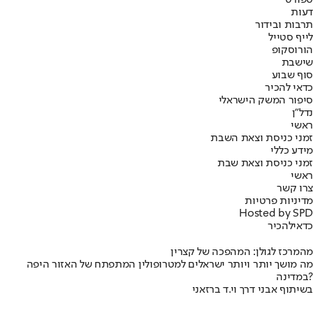
ספורט
דעות
תרבות ובידור
לייף סטייל
הורוסקופ
שישבת
סוף שבוע
כדאי להכיר
סיפור המשק הישראלי
נדל"ן
ראשי
זמני כניסת וצאת השבת
מידע כללי
זמני כניסת וצאת שבת
ראשי
צרו קשר
מדיניות פרטיות
Hosted by SPD
כדאי
להכיר
מהמרכז לגולן: המהפכה של קצרין
מה מושך יותר ויותר ישראלים למטרופולין המתפתח של האזור היפה
במדינה?
בשיתוף אבני דרך וי.ד ברזאני