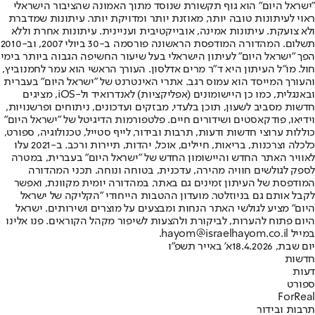
"ישראל היום" הוא גוף תקשורת שנוסד מתוך האמונה שהציבור הישראלי
ראוי לעיתונות טובה יותר, מאוזנת יותר ומדויקת יותר. עיתונות שמדברת
ולא צועקת. עיתונות אמינה, אובייקטיבית ועניינית. עיתונות אחרת וללא
תשלום. המהדורה המודפסת הראשונה פורסמה ב-30 ביולי 2007, וב-2010
הפך "ישראל היום" לעיתון הישראלי בעל שיעור החשיפה הגבוה ביותר בימי
חול. מו"ל העיתון היא ד"ר מרים אדלסון. העורך הראשי הוא עמר לחמנוביץ,
והעורך המייסד הוא עמוס רגב. אתרי האינטרנט של "ישראל היום" בעברית
ובאנגלית, כמו כן היישומונים (אפליקציות) לאנדרואיד ול-iOS, מציגים
חדשות מסביב לשעון, תוכן בלעדי, מבזקים ועדכונים, ניתוחים ופרשנויות,
וידיאו, פודקאסטים ושידורים חיים. פלטפורמות הדיגיטל של "ישראל היום"
כוללות ערוצי חדשות ודעות, תרבות ובידור, לייף סטייל, טכנולוגיה, ספורט,
כלכלה וצרכנות, בריאות, חיילים, אוכל, יהדות, תיירות ורכב. ב-2021 עלו
לאוויר האתר החדש והיישומון החדש של "ישראל היום" בעברית, במטרה
לספק לגולשים חוויה מהירה, עדכנית, בטוחה ונוחה. תכני המהדורה
המודפסת של העיתון זמינים גם באתר, במהדורה יומית מקוונת, ואפשר
לקבל אותם גם בניוזלטר. מועדון ההטבות הייחודי "הקליקה של ישראל
היום" מציע לגולשי האתר הנחות ומבצעים על מוצרים ושירותים. ישראל
היום פתוח להערות, לביקורת ולהצעות לשיפור מקהל הקוראים. פנו אלינו
במייל hayom@israelhayom.co.il.
יום שבת, 18.4.2026
א' באייר תשפ"ו
חדשות
דעות
ספורט
ForReal
תרבות ובידור