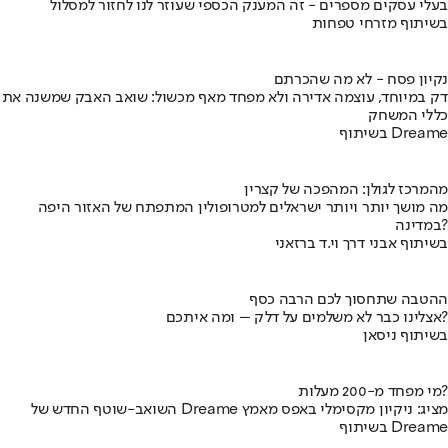
בעלי עסקים מספרים - זה המענק הכספי שעוזר לנו לחזור למסלול
בשיתוף מזרחי טפחות
נקיון פסח - לא מה שהכרתם
דק במיוחד, עוצמה אדירה ולא מפחד מאף מכשול: שואב האבק שמשנה את
כללי המשחק
בשיתוף Dreame
מהמרכז לגולן: המהפכה של קצרין
מה מושך יותר ויותר ישראלים למטרופולין המתפתח של האזור היפה
במדינה?
בשיתוף אבני דרך וי.ד ברזאני
ההטבה שתחסוך לכם הרבה כסף
אצלינו כבר לא משלמים על דלק – ומה איתכם?
בשיתוף ניסאן
מי מפחד מ-200 מעלות?
השואב-שוטף החדש של Dreame מציג: ניקיון מקסימלי באפס מאמץ
בשיתוף Dreame