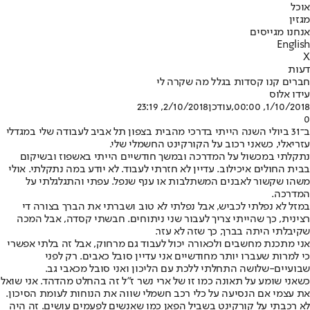
אוכל
מגזין
אנחנו מגייסים
English
X
דעות
חברים קנו קסדות בגלל מה שקרה לי
עידו אלוס
1/10/2018, 00:00
,עודכן
2/10/2018, 23:19
0
ב־31 ביולי השנה הייתי בדרכי מהבית בצפון תל אביב לעבודה שלי במגדלי
עזריאלי, כשאני רכוב על הקורקינט החשמלי שלי.
נתקלתי במכשול על המדרכה ובמשך חודשיים הייתי באשפוז ובשיקום
בבית החולים איכילוב. עדיין לא חזרתי לעבוד. לא יודע במה נתקלתי. אולי
משהו שקשור לאבנים המשתלבות או ענף שנפל. עפתי והתגלגלתי על
המדרכה.
במזל לא נפלתי לכביש, אבל נפלתי לא טוב ושברתי את הברך בצורה די
רצינית, כך שהייתי צריך לעבור שני ניתוחים. חבשתי קסדה, אבל המכה
שקיבלתי היתה בברך, כך שזה לא עזר.
אני מתכנת מחשבים ולכאורה יכול לעבוד גם מרחוק, אבל זה בלתי אפשרי
כי למרות שעברו יותר מחודשיים אני עדיין סובל כאבים. רק לפני
שבועיים-שלושה התחלתי ללכת עם הליכון ואני סובל מכאבי גב.
כשאני שומע על תאונה כמו זו של ארי נשר ז"ל זה בהחלט מהדהד. אני שואל
את עצמי אם הנסיעה על כלי רכב חשמלי שווה את הנוחות לעומת הסיכון.
לא רכבתי על קורקינט בשביל הפאן כמו שאנשים לפעמים עושים. זה היה