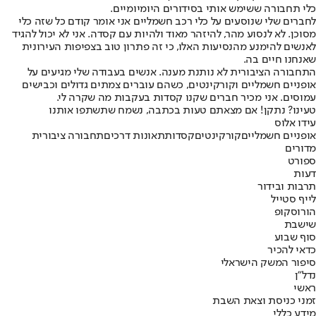
כלי תחבורה ששימש אותי בסידורים היומיומיים.
לחברים שלי שנוסעים על כלי רכב חשמליים אני אומר קודם כל שזה כלי
מסוכן. לא לנסוע מהר, להיזהר מאוד ולהיות עם קסדה. אני לא יכול להגיד
לאנשים להימנע מהנסיעות האלו, כי זה פתרון טוב בצפיפות העירונית
שאנחנו חיים בה.
התחבורה הציבורית לא נותנת מענה. אנשים בעבודה שלי מגיעים על
אופניים חשמליים וקורקינטים, כשהם עוברים צמתים גדולים וכבישים
עמוסים. אני מכיר חברים שקנו קסדות בעקבות מה שקרה לי.
טעינו? נתקן! אם מצאתם טעות בכתבה, נשמח שתשתפו אותנו
עידו אלוס
אופניים חשמליים
קורקינטים
קסדות
תאונות דרכים
תחבורה ציבורית
מדורים
ספורט
דעות
תרבות ובידור
לייף סטייל
הורוסקופ
שישבת
סוף שבוע
כדאי להכיר
סיפור המשק הישראלי
נדל"ן
ראשי
זמני כניסת וצאת השבת
מידע כללי