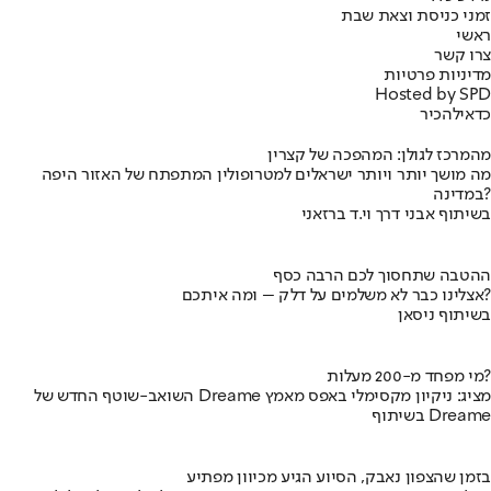
זמני כניסת וצאת שבת
ראשי
צרו קשר
מדיניות פרטיות
Hosted by SPD
כדאי
להכיר
מהמרכז לגולן: המהפכה של קצרין
מה מושך יותר ויותר ישראלים למטרופולין המתפתח של האזור היפה
במדינה?
בשיתוף אבני דרך וי.ד ברזאני
ההטבה שתחסוך לכם הרבה כסף
אצלינו כבר לא משלמים על דלק – ומה איתכם?
בשיתוף ניסאן
מי מפחד מ-200 מעלות?
השואב-שוטף החדש של Dreame מציג: ניקיון מקסימלי באפס מאמץ
בשיתוף Dreame
בזמן שהצפון נאבק, הסיוע הגיע מכיוון מפתיע