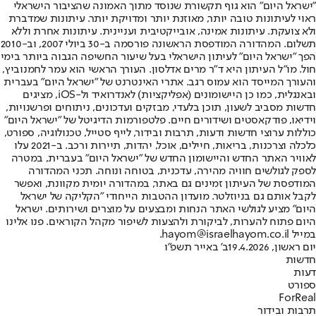
"ישראל היום" הוא גוף תקשורת שנוסד מתוך האמונה שהציבור הישראלי
ראוי לעיתונות טובה יותר, מאוזנת יותר ומדויקת יותר. עיתונות שמדברת
ולא צועקת. עיתונות אמינה, אובייקטיבית ועניינית. עיתונות אחרת וללא
תשלום. המהדורה המודפסת הראשונה פורסמה ב-30 ביולי 2007, וב-2010
הפך "ישראל היום" לעיתון הישראלי בעל שיעור החשיפה הגבוה ביותר בימי
חול. מו"ל העיתון היא ד"ר מרים אדלסון. העורך הראשי הוא עמר לחמנוביץ,
והעורך המייסד הוא עמוס רגב. אתרי האינטרנט של "ישראל היום" בעברית
ובאנגלית, כמו כן היישומונים (אפליקציות) לאנדרואיד ול-iOS, מציגים
חדשות מסביב לשעון, תוכן בלעדי, מבזקים ועדכונים, ניתוחים ופרשנויות,
וידיאו, פודקאסטים ושידורים חיים. פלטפורמות הדיגיטל של "ישראל היום"
כוללות ערוצי חדשות ודעות, תרבות ובידור, לייף סטייל, טכנולוגיה, ספורט,
כלכלה וצרכנות, בריאות, חיילים, אוכל, יהדות, תיירות ורכב. ב-2021 עלו
לאוויר האתר החדש והיישומון החדש של "ישראל היום" בעברית, במטרה
לספק לגולשים חוויה מהירה, עדכנית, בטוחה ונוחה. תכני המהדורה
המודפסת של העיתון זמינים גם באתר, במהדורה יומית מקוונת, ואפשר
לקבל אותם גם בניוזלטר. מועדון ההטבות הייחודי "הקליקה של ישראל
היום" מציע לגולשי האתר הנחות ומבצעים על מוצרים ושירותים. ישראל
היום פתוח להערות, לביקורת ולהצעות לשיפור מקהל הקוראים. פנו אלינו
במייל hayom@israelhayom.co.il.
יום ראשון, 19.4.2026
ב' באייר תשפ"ו
חדשות
דעות
ספורט
ForReal
תרבות ובידור