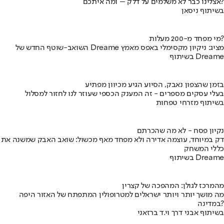
אצלינו כבר לא משלמים על דלק – ומה איתכם?
בשיתוף ניסאן
מי מפחד מ-200 מעלות?
השואב-שוטף החדש של Dreame מציג: ניקיון מקסימלי באפס מאמץ
בשיתוף Dreame
בזמן שהצפון נאבק, הסיוע הגיע מכיוון מפתיע
בעלי עסקים מספרים - זה המענק הכספי שעוזר לנו לחזור למסלול
בשיתוף מזרחי טפחות
נקיון פסח - לא מה שהכרתם
דק במיוחד, עוצמה אדירה ולא מפחד מאף מכשול: שואב האבק שמשנה את
כללי המשחק
בשיתוף Dreame
מהמרכז לגולן: המהפכה של קצרין
מה מושך יותר ויותר ישראלים למטרופולין המתפתח של האזור היפה
במדינה?
בשיתוף אבני דרך וי.ד ברזאני