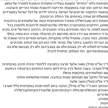
המחוות כלפי "החזית" נמצאת בעלייה מתמדת והופכת למטרד של ממש.
את הרחוב הוא קנה באמצעות הדרישה להשבת שטחי נהריים והערבה,
בנאומי התקפה חריפים על ישראל, בהיתר לדרוך על דגל ישראל במשרדים
ממשלתיים ועתה באיומים נגד החלת הריבונות.
האמת היא שעבדאללה מוטרד מהתפרצות קשה של פלשתינים ברחובות
עמאן, הידועים במוטיבציה הגדולה שלהם לצאת לרחובות ולהפגין בכל
נושא לאומי, פי כמה מאחיהם בגדה המערבית. הרחוב הישראלי אינו בקיא
ברזי היחסים עם ירדן והוא מתרשם רק מהנגלה בפניו: הוא צופה במלך
מפונק, כפוי טובה, שמטיל עלינו סנקציות, מעניש ומאיים כרוני ששכח מי
בן הברית החשוב ביותר שלו באזור ולמי הוא חב את קיומו. מנהיגים
אמורים לשלוט לא רק בעמם אלא גם בעצביהם, ולא רק בצבאם אלא גם
בעשתונותיהם. הוד מעלתך, תתחיל להכיל.
ד"ר אל"מ (מיל.) משה אלעד מרצה בחטיבה ללימודי מזרח תיכון באקדמית
גליל מערבי. בעבר מושל ג'נין ובית לחם וראש התיאום הביטחוני הראשון
עם הפלשתינים בתקופת אוסלו
טעינו? נתקן! אם מצאתם טעות בכתבה, נשמח שתשתפו אותנו
ד''ר אל''מ (מיל') משה אלעד
הכותב הוא ד"ר אל"מ (מיל'), מרצה בחוג למזרחנות באקדמית גליל מערבי
האחים המוסלמים
החלת ריבונות
הסכם שלום
ירדן
ישראל
עבדאללה
מדורים
ספורט
דעות
תרבות ובידור