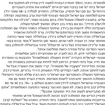
למסורת. כזכור, המלך חוסיין הבטיח למשה דיין שירדן לא תתקוף את
ישראל ביוני 67' ואז בגיבוי מצרים איים "לשחוט את אחרון השבויים
היהודים". גם סבו של חוסיין, עבדאללה, התחייב לגולדה ב-48' שפני ירדן
אינם למלחמה עם ישראל ולבסוף הצטרף למדינות ערב במתקפה הגדולה
עלינו. בתגובה לשאלה אשכול תלה בהם במבטו ואמר: "אין לנו את הלוקסוס
להיעלב מירדן", גם אם בגדה בנו, ניעלב ונמשיך לשתף פעולה.
העובדות הללו ידועות גם בירדן. שיתוף הפעולה הסמוי והגלוי עם הממלכה
ההאשמית נמשך חרף בוגדנותם של מלכיה. צריך להודות שהאמיר
עבדאללה ונכדו חוסיין ידעו לשלוט בירדן. עבדאללה השני עשוי כנראה
מחומר אחר, רך ושביר. לפני שנים, כאשר סגן הרמטכ"ל אמר בכנס צבאי
סגור ש"ירדן מפרפרת כעל כרעי תרנגולת" מיהר עבדאללה להתלונן בפני
ראשי המדינה ש"כל אמירה כזאת מחלישה אותו".
מצבו הפוליטי ידוע, לו, כמו לאביו, יש אופוזיציית רחוב אסלאמית
ואנטי-ישראלית הקרויה "חזית הפעולה האסלאמית" החובטת בו וממררת
את חייו. אבל בימי חוסיין, הרחוב למד לחיות עם הארמון במסגרת מה
שכונה כמדיניות "השְעָרָה של מועאויה", קרי: משוך את השערה אבל אל
תעז לחתוך אותה. לשני הצדדים כללי המשחק היו די ברורים. חוסיין דבק
בשיתוף הפעולה האסטרטגי עם ישראל כי הוא הבין שללא הגיבוי הישראלי
הממלכה תהפוך חיש מהר לישות מאוימת. חוסיין העריך מאוד גם את
העובדה שישראל הקצתה לירדן מאז הסכם השלום ב -94', בין 50 עד 80
מיליון קוב מים בשנה. לא פעם הוא גער באנשי התנועה האסלאמית: "אתם
לא מתביישים לנשוך את היד המשקה אתכם?".
חוסיין הוריש את הממלכה לבנו הנוטה להתרגש
מכל אירוע מחאתי
ברחובות עמאן
והופך אותו למשבר. בימי חוסיין, המנהג של "השלכת קרבן
ישראלי" לרחוב היה קורה לעתים רחוקות מאוד. אבל אצל עבדאללה עקומת