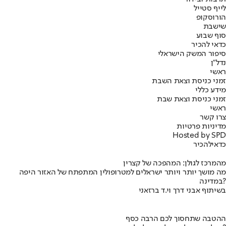
לייף סטייל
הורוסקופ
שישבת
סוף שבוע
כדאי להכיר
סיפור המשק הישראלי
נדל"ן
ראשי
זמני כניסת וצאת השבת
מידע כללי
זמני כניסת וצאת שבת
ראשי
צרו קשר
מדיניות פרטיות
Hosted by SPD
כדאי
להכיר
מהמרכז לגולן: המהפכה של קצרין
מה מושך יותר ויותר ישראלים למטרופולין המתפתח של האזור היפה
במדינה?
בשיתוף אבני דרך וי.ד ברזאני
ההטבה שתחסוך לכם הרבה כסף