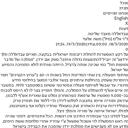
אוכל
מגזין
אנחנו מגייסים
English
X
דעות
עבדאללה מאבד שליטה
ד''ר אל''מ (מיל') משה אלעד
18/5/2020, 00:00
,עודכן
19/5/2020, 21:24
0
על רקע האפשרות להחלת ריבונות ישראלית בבקעה, מאיים עבדאללה מלך
ירדן
ש"זה יוביל להתנגשות גדולה איתנו".
ספק אם ירדן, "ממלכה של מדבר
וסופות חול" כפי שכינה אותה צ'רצ'יל, הייתה שורדת לולא התמיכה והסיוע
של ישראל.
שיתוף הפעולה בין שתי המדינות החל בשנות ה-60 ב"ערוץ הקצינים" חסר
היומרות שעסק בהחלפת עיתונים בגשר אלנבי ונמשך בחילופי מידע
מינורי, עד שבשל לשיתוף פעולה אסטרטגי ששיאו בספטמבר 1970. במשבר
זה איים אש"ף להשתלט על הממלכה, והמלך חוסיין בצר לו לא היסס לטבוח
בכ-9,000 מאנשיו של ערפאת כשהאחרון נמלט עם שארית אש"ף ללבנון.
עיראק וסוריה איימו בתגובה לפלוש לירדן כדי ללמד את חוסיין פרק
בסולידריות ערבית והאחרון זעק גוועאלד שהדיו נקלטו אף בוושינגטון.
למזלו, ישראל איימה על סוריה והמלך ניצל.
אבל למדנו כבר שבמזרח התיכון אין רגשות, הכל אינטרסים. דומני שהיה
זה ראש הממשלה לוי אשכול שנשאל ע"י עוזריו אחרי מלחמת ששת הימים,
מדוע אנו לא מענישים את ממלכת ירדן שהפכה את הבגידה בישראל