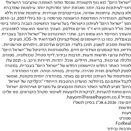
"ישראל היום" הוא גוף תקשורת שנוסד מתוך האמונה שהציבור הישראלי
ראוי לעיתונות טובה יותר, מאוזנת יותר ומדויקת יותר. עיתונות שמדברת
ולא צועקת. עיתונות אמינה, אובייקטיבית ועניינית. עיתונות אחרת וללא
תשלום. המהדורה המודפסת הראשונה פורסמה ב-30 ביולי 2007, וב-2010
הפך "ישראל היום" לעיתון הישראלי בעל שיעור החשיפה הגבוה ביותר בימי
חול. מו"ל העיתון היא ד"ר מרים אדלסון. העורך הראשי הוא עמר לחמנוביץ,
והעורך המייסד הוא עמוס רגב. אתרי האינטרנט של "ישראל היום" בעברית
ובאנגלית, כמו כן היישומונים (אפליקציות) לאנדרואיד ול-iOS, מציגים
חדשות מסביב לשעון, תוכן בלעדי, מבזקים ועדכונים, ניתוחים ופרשנויות,
וידיאו, פודקאסטים ושידורים חיים. פלטפורמות הדיגיטל של "ישראל היום"
כוללות ערוצי חדשות ודעות, תרבות ובידור, לייף סטייל, טכנולוגיה, ספורט,
כלכלה וצרכנות, בריאות, חיילים, אוכל, יהדות, תיירות ורכב. ב-2021 עלו
לאוויר האתר החדש והיישומון החדש של "ישראל היום" בעברית, במטרה
לספק לגולשים חוויה מהירה, עדכנית, בטוחה ונוחה. תכני המהדורה
המודפסת של העיתון זמינים גם באתר, במהדורה יומית מקוונת, ואפשר
לקבל אותם גם בניוזלטר. מועדון ההטבות הייחודי "הקליקה של ישראל
היום" מציע לגולשי האתר הנחות ומבצעים על מוצרים ושירותים. ישראל
היום פתוח להערות, לביקורת ולהצעות לשיפור מקהל הקוראים. פנו אלינו
במייל hayom@israelhayom.co.il.
יום שני, 8.6.2026
כ"ג בסיון תשפ"ו
חדשות
דעות
ספורט
ForReal
תרבות ובידור