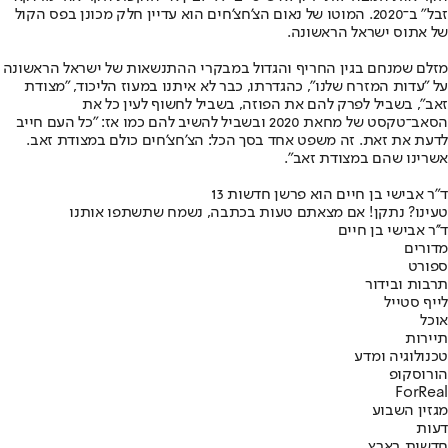
זבל" ב־2020. המוטו של נאום הצ'חצ'חים הוא עדיין חלק מכונן בפס הקול
של אתוס ישראל הראשונה.
מזלם שמנחם בגין החריף והגדול במבקרי ההתנשאות של ישראל הראשונה
על "עדות המזרח שלנו", כהגדרתו, כבר לא איתנו במעוז הליכוד, "מצודת
זאב", בשביל לפרק להם את הפוזה, בשביל לחשוף לעין כל את
הסאב־טקסט של מחאת 2020 ובשביל להשיב להם כמו אז: "כל העם חייב
לדעת את זאת. זה משפט אחד בסך הכל: הצ'חצ'חים כולם במצודת זאב.
אשרינו שהם במצודת זאב".
ד"ר אבישי בן חיים הוא פרשן חדשות 13
טעינו? נתקן! אם מצאתם טעות בכתבה, נשמח שתשתפו אותנו
ד''ר אבישי בן חיים
מדורים
ספורט
תרבות ובידור
לייף סטייל
אוכל
תיירות
טכנולוגיה ומדע
הורוסקופ
ForReal
מגזין השבוע
דעות
חדשות בארץ