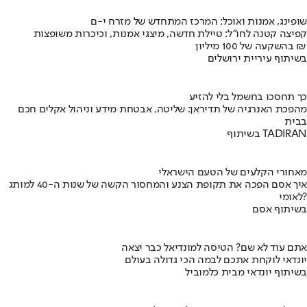
שופינג, אמנות ואוכל: המרכז המתחדש של מזרח י-ם
קפיצה קטנה לחו"ל: טיילת חדשה, מיצגי אמנות, וכיכרות משופצות
בהשקעה של 100 מיליון ₪
בשיתוף עיריית ירושלים
כך תחסכו בחשמל בלי להזיע
מהפכת האנרגיה של תדיראן: שליטה, אבטחת מידע וניהול אקלים חכם
בבית
בשיתוף TADIRAN
מאחורי הקלעים של הטעם הישראלי
איך אסם הפכה את תקופת הצנע והמחסור הקשה של שנות ה-40 למותג
לאומי?
בשיתוף אסם
אתם עוד לא שם? הטיסה למונדיאל כבר יצאה
יונדאי לוקחת אתכם לבמה הכי גדולה בעולם
בשיתוף יונדאי מבית כלמוביל