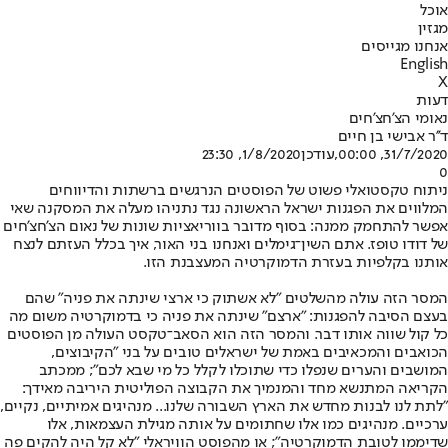
אוכל
מגזין
אנחנו מגייסים
English
X
דעות
נאומי הצ'חצ'חים
ד''ר אבישי בן חיים
31/7/2020, 00:00
,עודכן
1/8/2020, 23:30
0
ניתוח טקסטואלי פשוט של הפוסטים הנרגשים ברשתות והדיווחים
המלווים את הפגנות ישראל הראשונה נגד נתניהו מעלה את המסקנה שאי
אפשר להתחמק ממנה: בסוף מדובר בווריאציות שונות של נאום הצ'חצ'חים
של דודו טופז. אתם השין־גימלים ואנחנו בני האור, איך בכלל העזתם לנצח
אותנו בקלפיות בעזרת הדמוקרטיה המעצבנת הזו.
המסר הזה עולה מהשלטים "לא אשתוק כי ארצי שינתה את פניה" שהם
בעצם הסיבה להפגנות: "ארצם" שינתה את פניה כי בדמוקרטיה משום מה
כל קול שווה אותו דבר. והמסר הזה הוא הסאב־טקסט העולה מן הפוסטים
הכואבים והמכאיבים באמת של ישראלים טובים על בני "הקיבוצים,
המושבים והערים שנפלו כדי שתוכלו לקלל כל מי שבא לכם"; ממכתב
הקריאה המתנשא מחד והמנמיך את הקבוצה הפוליטית היריבה מאידך:
"לתת לנו לבנות מחדש את הארץ השבורה שלנו... מנהיגים אמיתיים, נקיים,
ערכיים. מנהיגים כמו אלו שחתומים על אותה מגילת העצמאות, אלו
שדיממו לטובת הדמוקרטיה"; או מהפוסט הוויראלי "לא קל היה להקים פה