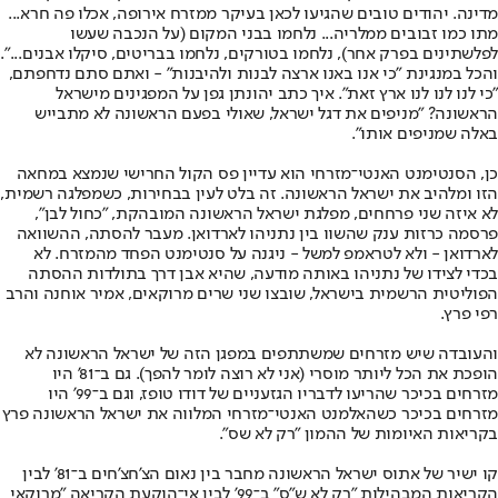
מדינה. יהודים טובים שהגיעו לכאן בעיקר ממזרח אירופה, אכלו פה חרא...
מתו כמו זבובים ממלריה... נלחמו בבני המקום (על הנכבה שעשו
לפלשתינים בפרק אחר), נלחמו בטורקים, נלחמו בבריטים, סיקלו אבנים...".
והכל במנגינת "כי אנו באנו ארצה לבנות ולהיבנות" - ואתם סתם נדחפתם,
"כי לנו לנו לנו ארץ זאת". איך כתב יהונתן גפן על המפגינים מישראל
הראשונה? "מניפים את דגל ישראל, שאולי בפעם הראשונה לא מתבייש
באלה שמניפים אותו".
כן, הסנטימנט האנטי־מזרחי הוא עדיין פס הקול החרישי שנמצא במחאה
הזו ומלהיב את ישראל הראשונה. זה בלט לעין בבחירות, כשמפלגה רשמית,
לא איזה שני פרחחים, מפלגת ישראל הראשונה המובהקת, "כחול לבן",
פרסמה כרזות ענק שהשוו בין נתניהו לארדואן. מעבר להסתה, ההשוואה
לארדואן - ולא לטראמפ למשל - ניגנה על סנטימנט הפחד מהמזרח. לא
בכדי לצידו של נתניהו באותה מודעה, שהיא אבן דרך בתולדות ההסתה
הפוליטית הרשמית בישראל, שובצו שני שרים מרוקאים, אמיר אוחנה והרב
רפי פרץ.
והעובדה שיש מזרחים שמשתתפים במפגן הזה של ישראל הראשונה לא
הופכת את הכל ליותר מוסרי (אני לא רוצה לומר להפך). גם ב־81' היו
מזרחים בכיכר שהריעו לדבריו הגזעניים של דודו טופז, וגם ב־99' היו
מזרחים בכיכר כשהאלמנט האנטי־מזרחי המלווה את ישראל הראשונה פרץ
בקריאות האיומות של ההמון "רק לא שס".
קו ישיר של אתוס ישראל הראשונה מחבר בין נאום הצ'חצ'חים ב־81' לבין
הקריאות המבהילות "רק לא ש"ס" ב־99' לבין אי־הוקעת הקריאה "מרוקאי