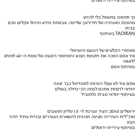
בשיתוף עיריית ירושלים
כך תחסכו בחשמל בלי להזיע
מהפכת האנרגיה של תדיראן: שליטה, אבטחת מידע וניהול אקלים חכם
בבית
בשיתוף TADIRAN
מאחורי הקלעים של הטעם הישראלי
איך אסם הפכה את תקופת הצנע והמחסור הקשה של שנות ה-40 למותג
לאומי?
בשיתוף אסם
אתם עוד לא שם? הטיסה למונדיאל כבר יצאה
יונדאי לוקחת אתכם לבמה הכי גדולה בעולם
בשיתוף יונדאי מבית כלמוביל
ירושלים 2040: העיר נערכת ל- 1.5 מליון תושבים
מנכ"לית העירייה מציגה תוכנית להשארת הצעירים ובניית עתיד הדור
הבא
בשיתוף עיריית ירושלים