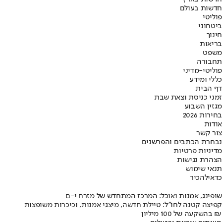
חדשות בעולם
פוליטי
ביטחוני
חינוך
בריאות
משפט
תחבורה
פוליטי-מדיני
כללי ומידע
דף הבית
זמני כניסת וצאת שבת
מגזין השבוע
בחירות 2026
אודות
צור קשר
נבחרת הכתבים והפרשנים
מדיניות פרטיות
הצהרת נגישות
תנאי שימוש
כדאי
להכיר
שופינג, אמנות ואוכל: המרכז המתחדש של מזרח י-ם
קפיצה קטנה לחו"ל: טיילת חדשה, מיצגי אמנות, וכיכרות משופצות
בהשקעה של 100 מיליון ₪