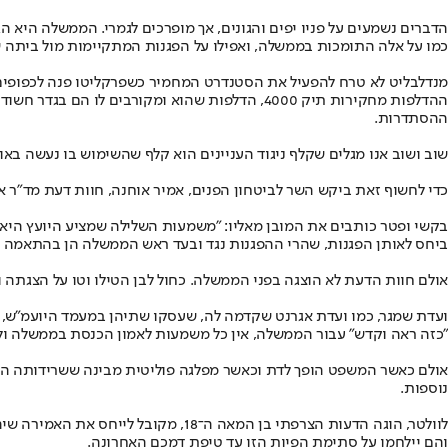
הדברים נשמעים על פניו יפים והגונים, אך מופרכים לגמרי. הממשלה היא ה
כמו על אלה התומכות בממשלה, ואפילו על הפגנות המתקיימות מול ביתה ש
מנדלבליט לא טרח להפעיל את הסטנדרט המחמיר כשפרקליטו פנה לכפופים לו
ההדלפות מחקירות תיק 4000, הדלפות שהוא ומקורב
ההסתדרות.
שוב ושוב אנו מגלים שקלף ניגוד העניינים הוא קלף שהשימוש בו נעשה באופן
כדי לחשוף זאת ביקש השר לביטחון הפנים, אמיר אוחנה, חוות דעת מד"ר אביעד בקשי ומעו"ד דוד פטר מפורו
בקשי ופטר כותבים את המובן מאליו: "משמעות השלילה שמציע היועץ היא שי
ביחס לאותן הפגנות, שהרי ההפגנות נגד ובעד ראש הממשלה הן בהתאמה ב
אולם חוות הדעת לא הוצגה בפני הממשלה. כחול לבן הטילו וטו על הצגתה ומ
ועדת שמגר, כמו ועדת אגרנט שקדמה לה, שעסקו שתיהן במעמד היועמ"ש, כ
"כזה ראה וקדש" עבור הממשלה, אין כל משמעות לאמון הכנסת בממשלה ול
אולם כאשר המשפט הופך לדת וכאשר מפלגה פוליטית מבינה ששרידותה הפו
נוספות.
לוולטר, הוגה הדעות הצרפתי בן המאה 
והם יילחמו על סתימת הפיות הזו עד טיפת דמכם האחרונה.