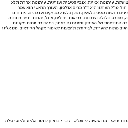
ועקת. עיתונות אמינה, אובייקטיבית ועניינית. עיתונות אחרת וללא
עור החשיפה הגבוה ביותר בימי חול. מו"ל העיתון היא ד"ר מרים אדלסון. העורך הראשי הוא עמר
 והעורך המייסד הוא עמוס רגב. אתרי האינטרנט של "ישראל היום" בעברית ובאנגלית, כמו כן היישומונים (אפליקציות) לאנדרואיד ול-iOS, מציגים חדשות מסביב לשעון, תוכן בלעדי, מבזקים ועדכונים, ניתוחים
, ספורט, כלכלה וצרכנות, בריאות, חיילים, אוכל, יהדות, תיירות ורכב.
דורה המודפסת של העיתון זמינים גם באתר, במהדורה יומית מקוונת,
היום פתוח להערות, לביקורת ולהצעות לשיפור מקהל הקוראים. פנו אלינו
 זו אמר גם המשנה ליועמ"ש רז נזרי בראיון לתמר אלמוג ולמוטי גילת