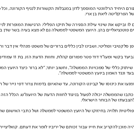
גורם היחיד הרלוונטי המוסמך לדון במגבלות הקשורות לנגיף הקורונה, וכ
ל הפרקליטה ליאת בן ארי.
 וביקש את שינוי עילת הסגירה של תיקו הפלילי. הרגישות המופרזת לניג
ים לו הם בגדר חשודים פוטנציאליים בהן. היועץ המשפטי לממשלה גם לא מצא בעיה בש
 סלקטיבי ופוליטי, ושבינו לבין כללים ברורים של משפט מנהלי אין דבר וחצ
ם קהלת, וחוות הדעת הזו, בת 11 עמודים, מראה שאין כל בסיס לטענות של מנדלבליט ואנשיו.
תוק כללי של סמכויות הממשלה", וחשוב יותר, "לא ברור כיצד היועץ המשפ
עד ונגד האמון ביועץ המשפטי לממשלה".
נעו את כינוסו של קבינט הקורונה, עד שהאיום בדמות צרור דפי נייר של ח
תבו שהממשלה יכולה לפעול בניגוד לחוות הדעת של היועמ"ש. הכלל הזה מ
הצבעתו של הבוחר הישראלי.
ליטית תלויה בחיזוקו של היועץ המשפטי לממשלה ושל כתבי האישום שהגי
ה־18, מקובל לייחס את האמירה שיהיה מוכן להקריב את חייו עבור זכותם של יריביו לומר את