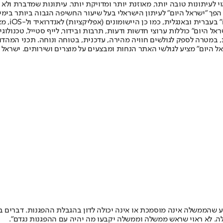
לעיתונות טובה יותר, מאוזנת יותר ומדויקת יותר. עיתונות שמדברת ולא צ
שלום. המהדורה המודפסת הראשונה פורסמה ב-30 ביולי 2007, וב-2010 הפך "ישראל היום" לעיתון הישראלי בעל שי
לחמנוביץ,
ל היום" כוללות ערוצי חדשות ודעות, תרבות ובידור, לייף סטייל, טכנולוגיה
ברית, במטרה לספק לגולשים חוויה מהירה, עדכנית, בטוחה ונוחה. תכני המה
ל היום" מציע לגולשי האתר הנחות ומבצעים על מוצרים ושירותים. ישראל 
שהממשלה אינה מוסמכת או אינה יכולה לדון בהגבלת ההפגנות. דברים ברוח
ה. לא ראוי שראש ממשלה וממשלה יקבעו מה יהיה עם ההפגנות נגדם".