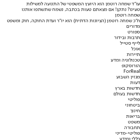
עו"ד שמחה רוטמן הוא היועץ המשפטי של התנועה למשילות
טעינו? נתקן! אם מצאתם טעות בכתבה, נשמח שתשתפו אותנו
שמחה רוטמן
ח"כ שמחה רוטמן (הציונות הדתית) הוא יו"ר ועדת החוקה, חוק ומשפט
מדורים
ספורט
תרבות ובידור
לייף סטייל
אוכל
תיירות
טכנולוגיה ומדע
הורוסקופ
ForReal
מגזין השבוע
דעות
חדשות בארץ
חדשות בעולם
פוליטי
ביטחוני
חינוך
בריאות
משפט
תחבורה
פוליטי-מדיני
כללי ומידע