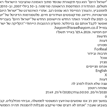
"ישראל היום" הוא גוף תקשורת שנוסד מתוך האמונה שהציבור הישראלי ראוי 
ת
ופרשנויות, וידיאו, פודקאסטים ושידורים חיים. פלטפורמות הדיגיטל של "ישרא
ב-2021 עלו לאוויר האתר החדש והיישומון החדש של "ישראל היום" בע
ואפשר לקבל אותם גם בניוזלטר. מועדון ההטבות הייחודי "הקליקה של ישרא
במייל hayom@israelhayom.co.il.
יום חמישי, 23.4.2026
ו' באייר תשפ"ו
חדשות
דעות
ספורט
ForReal
תרבות ובידור
אוכל
מגזין
אנחנו מגייסים
English
X
דעות
עצה שלא תוכלו לסרב לה
שמחה רוטמן
20/9/2020, 00:00
,עודכן
21/9/2020, 21:49
0
במשך זמן רב אנו שומעים שהיועץ המשפטי לממשלה, אביחי מנדלבליט, קבע 
בשבוע שעבר: "אנחנו לא רוצים שמי שיקבע מגבלות להפגנות תהיה הממשל