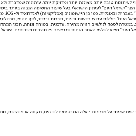
לעיתונות טובה יותר, מאוזנת יותר ומדויקת יותר. עיתונות שמדברת ולא צ
שלום. המהדורה המודפסת הראשונה פורסמה ב-30 ביולי 2007, וב-2010 הפך "ישראל היום" לעיתון הישראלי בעל שי
לחמנוביץ,
ל היום" כוללות ערוצי חדשות ודעות, תרבות ובידור, לייף סטייל, טכנולוגיה
ברית, במטרה לספק לגולשים חוויה מהירה, עדכנית, בטוחה ונוחה. תכני המה
ל היום" מציע לגולשי האתר הנחות ומבצעים על מוצרים ושירותים. ישראל 
שיח אמיתי על מדיניות • אלה המבטיחים לנו זעם, תקווה או מנהיגות, מת