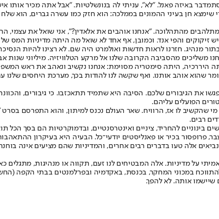
סת
מדבר באיזה פאנל. "לא", עניתי לה בנונשלטיות. "אבל אתה מכיר אותו אישי
 כדי שימצא חן בעיני ההמונים בממלכה: הוא חזק כמו עשרה גברים, הוא שלח
 מתלהבים מהתהלוכה. "אנחנו אוהבים את אלאדין?", אני שואל את עצמי, ה
, ויש זיקוקים והפי אנד. וכמובן, אף אחד לא שואל מה היתה מדיניות המס 
ור מנהיג. חזרנו לראות חדשות ואולמרט היה שם. לא רצינו להיות הנסיכה 
חנו משליכים מהסביבה הקרובה שלנו אל מרקע הטלוויזיה. מיליוני שנות א
יררכיה, היתה סימטריה מסוימת: אנחנו נקשיב ונאהב את ראש המשפחה, ו
אומר שהוא אוהב אותנו. ואף שקשה לנו להודות בכך, מערכת היחסים שלנו ע
עה אומרת "Never meet your heroes", לעולם אל תפגשו את הגיבורים שלכם. הסיבה היא שתמיד תתאכזב
ורים הפועלים עליהם.
ייקל ברי, נביא הזעם המפורסם של וול־סטריט, חזה את המשבר של 2008. מי שהקשיב לו אז, הרוויח. שאר העול
ים רבים.
שים בינוניים להחריד, ציניים ואינטרסנטיים, ובדמוקרטיות הם בסך הכל ת
בר, פרופסור בכיר או פאנליסטים יודעי־כל. הבעיה היא בעיקרון ההתאהבות
 נביאים אלה טעו בדברים רבים אחרים, והמדיניות שהם מציעים אינה בוח
יתי על מדיניות. אלה המבטיחים לנו זעם, תקווה או מנהיגות, מתגלים כא
ולהתווכח במכוני המחקר, בכנסת, באקדמיה ובפרלמנטים בבתי הקפה (החשו
 שיישמו אותה. לא להפך.