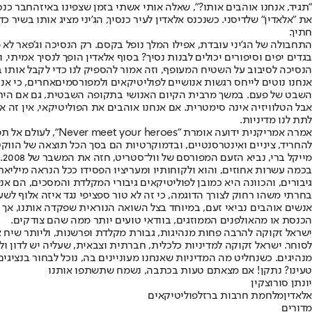
"תגיד, אנחנו אוהבים אותו?", שאלה אותי אשתי בזמן שצפינו באיזה
חבר כנ
את "אלאדין" של
דיסני
. כשנכנס אלאדין לעיר כנסיך, הג'יני מציג אותו בשיר
חתיך.
התחבולה של הג'יני עובדת, אפילו המלך נופל בקסם. רק הנסיכה וג'פאר לא
בגדים יפים וסיפורים יכולים לבנות נסיך? בסוף אלאדין הופך לנסיך אמיתי
הנסיכה לסיבוב על השטיח המעופף, וזה אמור להספיק לנו כדי לקבל אותו בת
אנחנו נוטים לייחס רגשות אנושיים לפוליטיקאים ול
מפורסמים
אחרים, כי אנ
השבט של פעם. במשך מרבית הקיום האנושי בתקופה השבטית, גם אם היתה ה
אבל הטלוויזיה אינה סימטרית. אם אנחנו אוהבים את הפוליטיקאי, אין זה 
לתת לנו מדיניות.
אמרה אמריקנית ידו
להחריד, ציניים ואינטרסנטיים, ובדמוקרטיות הם בסך הכל תוצאה של הווקט
מ
בכמה עשרות אחוזים, והוא ולקוחותיו ומעריציו הפסידו ככל הנראה מיליארד
גיבורים, והכוונה היא כמובן לפוליטיקאים גיבורי המקלדת והמסכים, הם אנ
בחרתי משהו רחוק לצורך הדוגמה, כי זה לא טור ספציפי נגד איזה אלוף לשע
אנשים אוהבים נביאי זעם, במיוחד בצל השואה הנוראית שפקדה אותנו, אך
הכנסת או מהאולפנים הממוזגים, בוודאי טועים יותר ממה שהם צודקים.
ישראל זקוקה להרבה פחות מנהיגות, גבורת מקלדת ופרשנות, וליותר שיח אמ
לסוחר. ישראל זקוקה למדיניות כלכלית, חברתית וצבאית, שעליה יש לדון 
מנהיגים. כשנחליט מה המדיניות שאנחנו מעוניינים בה, נוכל לבחור בנציגים
טעינו? נתקן! אם מצאתם טעות בכתבה, נשמח שתשתפו אותנו
יונתן סורוצקין
אלאדין
מלחמת חרבות ברזל
פוליטיקאים
מדורים