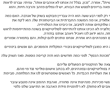
ת!", אמרה. "נכון, בגלל זה אנחנו לא אוהבים אותו", עניתי. עברנו לראות
 מאה בריונים לפגוש את הבורא, יש לו גמלים מזהב והרבה חיות, והוא
רי רק לפני רבע שעה הוא היה עבריין מבוקש בשוק של אגרבה. האם כמה
של אלאדין, או מה המשנה החברתית או הביטחונית שלו. הוא לקח את
שלוקחים אותה לסיבוב, אז כיבינו את הטלוויזיה.
בולוציה לא הכינו אותנו להתייחס לפוליטיקאים בשונה מהתייחסות לראש
הוא ידאג לנו ויאכיל ויאהב אותנו בחזרה.
ם המנהיגים היא אחרת. אנחנו נותנים להם קולות, והם בתמורה אמורים
ו. כי גיבורים, והכוונה היא כמובן לפוליטיקאים גיבורי המקלדת והמסכים, הם אנשים בינוניים
ם נכנס למיתון, והוא התפרסם בסרט "מכונת הכסף". לפני כמה חודשים הוא חזה קריסה נוספת. מאז השוק עלה
וצאה של הווקטורים הפועלים עליהם
 בפוליטיקאים ובמנהיגים, לא בכתב אישום פוליטי נגד מי מהם.
נת את העלויות הכבדות. כל האנשים שמפרשנים לנו את המלחמה, מבימת
נשי מכירות. מנהיגות אינה סחורה, ואהבת ההמון אינה מטבע עובר
בים לא פחות). לא רלוונטית מידת האהבה או התיעוב שלנו כלפי