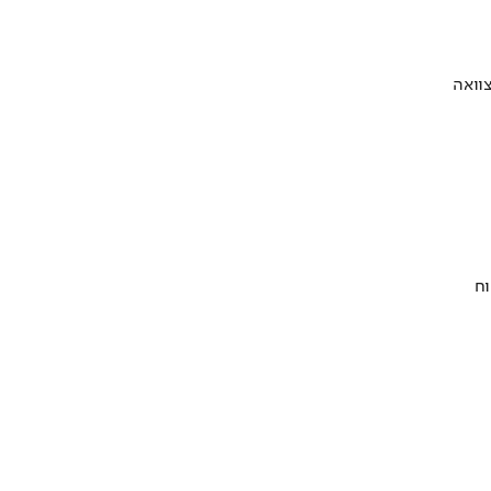
וואה
וח