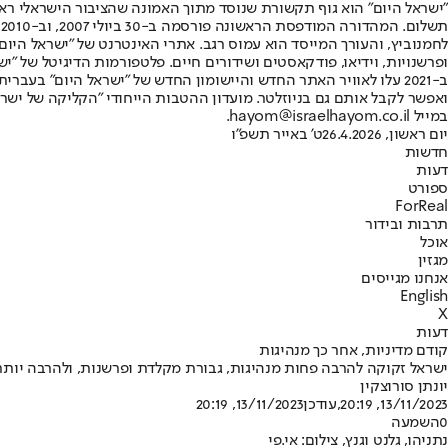
"ישראל היום" הוא גוף תקשורת שנוסד מתוך האמונה שהציבור הישראלי ראוי 
ת
ופרשנויות, וידיאו, פודקאסטים ושידורים חיים. פלטפורמות הדיגיטל של "ישרא
ב-2021 עלו לאוויר האתר החדש והיישומון החדש של "ישראל היום" בע
ואפשר לקבל אותם גם בניוזלטר. מועדון ההטבות הייחודי "הקליקה של ישרא
במייל hayom@israelhayom.co.il.
יום ראשון, 26.4.2026
ט' באייר תשפ"ו
חדשות
דעות
ספורט
ForReal
תרבות ובידור
אוכל
מגזין
אנחנו מגייסים
English
X
דעות
קודם מדיניות, אחר כך מנהיגות
ישראל זקוקה להרבה פחות מנהיגות, גבורת מקלדת ופרשנות, ולהרבה יותר 
יונתן סורוצקין
13/11/2023, 20:19
,עודכן
13/11/2023, 20:19
0
השמעה
נתניהו, גלנט וגנץ, צילום: אי.פי