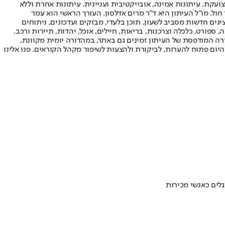
ועקת. עיתונות אמינה, אובייקטיבית ועניינית. עיתונות אחרת וללא
עור החשיפה הגבוה ביותר בימי חול. מו"ל העיתון היא ד"ר מרים אדלסון. העורך הראשי הוא עמר
 והעורך המייסד הוא עמוס רגב. אתרי האינטרנט של "ישראל היום" בעברית ובאנגלית, כמו כן היישומונים (אפליקציות) לאנדרואיד ול-iOS, מציגים חדשות מסביב לשעון, תוכן בלעדי, מבזקים ועדכונים, ניתוחים
, ספורט, כלכלה וצרכנות, בריאות, חיילים, אוכל, יהדות, תיירות ורכב.
דורה המודפסת של העיתון זמינים גם באתר, במהדורה יומית מקוונת,
היום פתוח להערות, לביקורת ולהצעות לשיפור מקהל הקוראים. פנו אלינו
גלים כאנשי מכירות