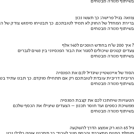
בשיתוף מנורה מבטחים
צוואה בגיל פרישה: כך תעשו נכון
ברירת המחדל של החוק לא תמיד לטובתכם. כך תבטיחו מימוש צודק של הצ
בשיתוף מנורה מבטחים
איך 200 ש"ח בחודש הופכים ל140 אלף ?
צעדים קטנים שיכולים לסגור את הבור הפנסיוני בין נשים לגברים
בשיתוף מנורה מבטחים
הסוד של איינשטיין שיגדיל לכם את הפנסיה
הריבית דריבית עובדת לטובתכם רק אם תתחילו מוקדם. כך תבנו עתיד בט
בשיתוף מנורה מבטחים
הטעויות שיחתכו לכם את קצבת הפנסיה
ממשיכת כספים ועד חוסר תכנון – הצעדים שיצילו את הכסף שלכם
בשיתוף מנורה מבטחים
גיל 65 הוא רק אמצע הדרך להשקעה
תוחלת החיים מתארכת והכסף חייב לעבוד: כך תתכננו אופק כלכלי נכון