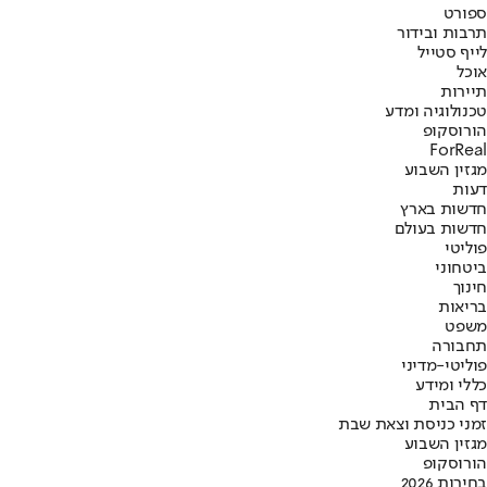
ספורט
תרבות ובידור
לייף סטייל
אוכל
תיירות
טכנולוגיה ומדע
הורוסקופ
ForReal
מגזין השבוע
דעות
חדשות בארץ
חדשות בעולם
פוליטי
ביטחוני
חינוך
בריאות
משפט
תחבורה
פוליטי-מדיני
כללי ומידע
דף הבית
זמני כניסת וצאת שבת
מגזין השבוע
הורוסקופ
בחירות 2026