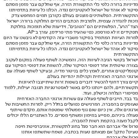
מדיניות ברורה כלפי כלי התקשורת הזרה, אף שחלקם עבר מזמן מסתם
סיקור לא אוהד של ישראל לאקטיביזם נגדה. הכלנו כל עיוות בתדמיתנו
התקשורתית. הפלשתינים מוצגים בעולם כקורבן תמים המחפש צדק
וזכות להגדרה עצמית, ולמרבית הכתבים הזרים החלוקה ברורה: ישראל
הצד "הרע", הפלשתינים הם "הטובים", וידיעות שלא תומכות בחלוקת
תפקידים זו לא פורסמו, כפי שהעיד מתי פרידמן, עורך ב־AP.
למרות העיוות המתמיד בסיקור משברי עזה הקודמים לא גיבשנו עד היום
מדיניות ברורה כלפי כלי התקשורת הזרה, אף שחלקם עבר מזמן מסתם
סיקור לא אוהד של ישראל לאקטיביזם נגדה. הכלנו כל עיוות בתדמיתנו
התקשורתית
ישראל בקושי הגיבה לעיוות הזה, והמשיכה לשתף פעולה במקום לעקוב
בצורה שיטתית אחר דפוסי הסיקור שלה, להשוות את דפוסי הסיקור עם
קונפליקטים אחרים, לאמץ כלים בניטור מדיה, ובעיקר לשתף פעולה עם
ארגוני החברה האזרחית וקהילות יהודיות בעולם.
קיים צורך דחוף להכשיר דוברים בשפות זרות שיתייצבו לראיונות
תקשורתיים, ולהם יינתנו כלים באשר לאסטרטגיות תגובה יעילות, ללמוד
מסיפורי הצלחה וכישלון, ועוד.
בד בבד, חייבים לשתף פעולה עם עשרות ארגוני החברה האזרחית
שעוסקים בהסברה, המרגישים כפועלים בחלל ריק. למרות החשיבות של
ארגונים אלה, אין כיום שום גוף ממשלתי שמטפח אותם, מקדם שיתוף
פעולה ביניהם, מסייע במימון ומשתף מסרים. כל האתגרים הללו יכולים
לקבל מענה בהקמת רשות להסברה.
פרופ' אלי אברהם הוא חבר סגל בחוג לתקשורת, אוניברסיטת חיפה
טעינו? נתקן! אם מצאתם טעות בכתבה, נשמח שתשתפו אותנו
פרופ' אלי אברהם