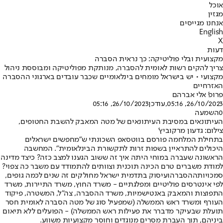
אוכל
מגזין
אנחנו מגייסים
English
X
דעות
מקצועית ובלי פוליטיקה: כך נראית הסברה
צריך להקים רשות לאומית להסברה, מנותקת מפוליטיקה ומבוססת ניהול
מקצועי • יש בישראל מומחים בינלאומיים שכבר עובדים בארגוני ההסברה
האזרחיים
פרופ' אלי אברהם
26/10/2023, 05:16
,עודכן
26/10/2023, 05:16
0
השמעה
העיתונאים במסיבת העיתונאים של מטה המאבק להשבת החטופים,
צילום: גדעון מרקוביץ'
בתחילת המלחמה פורסם בווטסאפ השכונתי ש"מחפשים ישראלים
היכולים להתראיין בשפות זרות לתקשורת הבינלאומית". המחשבה
הראשונה שעברה במוחי היתה איך זה ששוב הגענו למצב כזה? כיצד מדינה
למודת משברים טרם הכינה תוכנית וצוותים להתמודד עם משבר כה צפוי?
סמכויות
ההסברה
ועיסוק בתדמית ישראל מחולקים זה שנים לכמה גופים,
לפי אינטרסים פוליטיים ומפלגתיים - משרד החוץ, משרד התיירות, משרד
התפוצות והמאבק באנטישמיות, משרד ההסברה, צה"ל, המשטרה, פיקוד
העורף ומשרד ראש הממשלה (שמפעיל סוג של מטה הסברה לאומית חסר
תועלת שבעיקר מדברר את פעילות ראש הממשלה) - הפועלים ללא תיאום
ביניהם, תוך העברת מסרים מנוגדים וחוסר מקצועיות משווע.