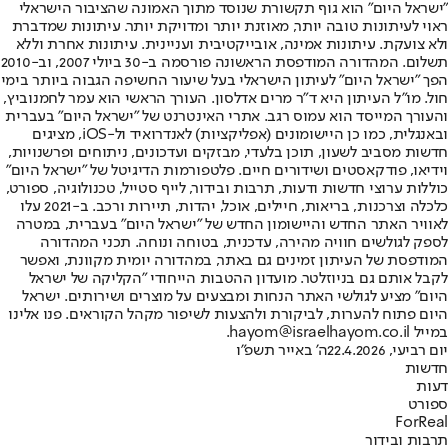
"ישראל היום" הוא גוף תקשורת שנוסד מתוך האמונה שהציבור הישראלי
ראוי לעיתונות טובה יותר, מאוזנת יותר ומדויקת יותר. עיתונות שמדברת
ולא צועקת. עיתונות אמינה, אובייקטיבית ועניינית. עיתונות אחרת וללא
תשלום. המהדורה המודפסת הראשונה פורסמה ב-30 ביולי 2007, וב-2010
הפך "ישראל היום" לעיתון הישראלי בעל שיעור החשיפה הגבוה ביותר בימי
חול. מו"ל העיתון היא ד"ר מרים אדלסון. העורך הראשי הוא עמר לחמנוביץ,
והעורך המייסד הוא עמוס רגב. אתרי האינטרנט של "ישראל היום" בעברית
ובאנגלית, כמו כן היישומונים (אפליקציות) לאנדרואיד ול-iOS, מציגים
חדשות מסביב לשעון, תוכן בלעדי, מבזקים ועדכונים, ניתוחים ופרשנויות,
וידיאו, פודקאסטים ושידורים חיים. פלטפורמות הדיגיטל של "ישראל היום"
כוללות ערוצי חדשות ודעות, תרבות ובידור, לייף סטייל, טכנולוגיה, ספורט,
כלכלה וצרכנות, בריאות, חיילים, אוכל, יהדות, תיירות ורכב. ב-2021 עלו
לאוויר האתר החדש והיישומון החדש של "ישראל היום" בעברית, במטרה
לספק לגולשים חוויה מהירה, עדכנית, בטוחה ונוחה. תכני המהדורה
המודפסת של העיתון זמינים גם באתר, במהדורה יומית מקוונת, ואפשר
לקבל אותם גם בניוזלטר. מועדון ההטבות הייחודי "הקליקה של ישראל
היום" מציע לגולשי האתר הנחות ומבצעים על מוצרים ושירותים. ישראל
היום פתוח להערות, לביקורת ולהצעות לשיפור מקהל הקוראים. פנו אלינו
במייל hayom@israelhayom.co.il.
יום רביעי, 22.4.2026
ה' באייר תשפ"ו
חדשות
דעות
ספורט
ForReal
תרבות ובידור