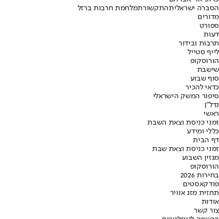
הסברה ישראלית
התקשורת
מלחמת חרבות ברזל
מדורים
ספורט
דעות
תרבות ובידור
לייף סטייל
הורוסקופ
שישבת
סוף שבוע
כדאי להכיר
סיפור המשק הישראלי
נדל"ן
ראשי
זמני כניסת וצאת השבת
כללי ומידע
דף הבית
זמני כניסת וצאת שבת
מגזין השבוע
הורוסקופ
בחירות 2026
פודקאסטים
תחזית מזג אוויר
אודות
צור קשר