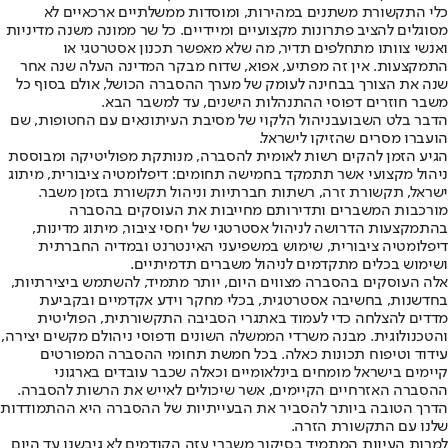
כלי התקשורת משתנים במהירות, ומוסדות ממשלתיים ארכאיים לא
מסוגלים להציב פתרונות מקצועיים ומיידיים. כל שר ממונה משנה מדיניות
ואנשי צוותו מתחלפים תדיר, מה שלא מאפשר תכנון אסטרטגי או
התמקצעות. אין זה מפתיע, אפוא, שדוח מבקר המדינה העלה שנה אחר
שנה את הצורך בבחינה לעומק של מערך ההסברה הכושל, אולם בסוף כל
משבר חוזרים דפוסי ההתנהלות הישנים, עד למשבר הבא.
הדבר בלט השבוע
בניהול הלקוי של מסיבת העיתונאים עם החטופות
, שם
הועברו מסרים שהזיקו לישראל.
הגיע הזמן להקים רשות לאומית להסברה, מנותקת מפוליטיקה ומבוססת
ניהול מקצועי אשר תתמקד בחמישה תחומים: דיפלומטיה ציבורית, מיתוג
ישראל, תקשורת זרה, רשתות חברתיות וניהול תקשורת בזמן משבר.
מורכבות המשברים ותדירותם מחייבות את העוסקים בהסברה
בהתמקצעות הדרושה לניהול אסטרטגי של יחסי ציבור, מיתוג מדינות,
דיפלומטיה ציבורית, שימוש במשפיעני האינטרנט ובמדיה החברתית
ושימוש בכלים מתקדמים לניהול משברים תדמיתיים.
אלה העוסקים בהסברה מצווים היום, יותר מתמיד, להשתמש ביצירתיות,
בחדשנות, בחשיבה אסטרטגית, בכלי מחקר וידע אקדמיים ובקביעת
מדדים להצלחה כדי לעמוד באתגרי הסביבה התקשורתית, הפוליטית
והטכנולוגית. מבנה משרדי הממשלה השונים ודפוסי ניהולם מקשים יצירה,
עידוד וטיפוח תכונות כאלה. בכל חמשת תחומי ההסברה המפורטים
קיימים בישראל מומחים בינלאומיים וכאלה שכבר עובדים בארגוני
ההסברה האזרחיים הקיימים, אשר שיכולים לאייש את הרשות להסברה.
הדרך הטובה ביותר להסביר את הבעייתיות של ההסברה היא ההתמודדות
שלנו עם התקשורת הזרה.
למרות העיוות המתמיד בסיקור משברי עזה הקודמים לא גיבשנו עד היום