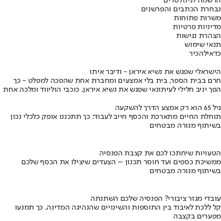
הרשמה לניוזלטרים
נבחרת הכתבים והפרשנים
משרות פתוחות
מדיניות פרטיות
הצהרת נגישות
תנאי שימוש
כדאי
להכיר
הישראלי שפגש את נשיא איראן - ודיבר איתו
חרם בבית הספר, בית בלי אמצעים ומחברת אחת שהפכה למפלט - כך
הפך יניב חלילי לעיתונאי שפגש את נשיא איראן, כוכבי הוליווד ומלכה אחת
גיל 65 הוא רק אמצע הדרך להשקעה
תוחלת החיים מתארכת והכסף חייב לעבוד: כך תתכננו אופק כלכלי נכון
בשיתוף מנורה מבטחים
הטעויות שיחתכו לכם את קצבת הפנסיה
ממשיכת כספים ועד חוסר תכנון – הצעדים שיצילו את הכסף שלכם
בשיתוף מנורה מבטחים
עובדי מגזר ציבורי? הפנסיה שלכם השתנתה
קל ללכת לאיבוד בין התוספות והשינויים שהנהיגה המדינה. כך תמנעו
מפערים בקצבה