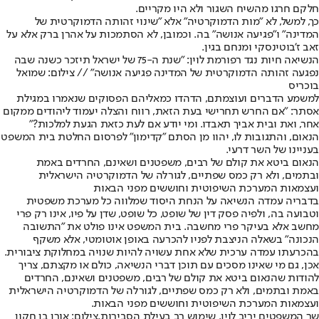
חלקם חרגו מהשיח השגור ולא היו מקריים.
כך, למשל, לא "מות הדמוקרטיה" אלא "שינוי זהותה הדמוקרטית של
המדינה" ו"פגיעה אנושה" בה. וכמובן, לא הסתמכות על אהרן ברק אלא על
זאב ז'בוטינסקי ומנחם בגין.
הנשיאה חיות נגד רפורמת לוין: "שנת ה-75 של ישראל תיזכר כשנה שבה
נפגעה זהותה הדמוקרטית של המדינה פגיעה אנושה" // צילום: שמואל
בוכריס
למשמע הדברים ועוצמתם, הדהדו כמאליהם הפסוקים שנאמרו במגילת
אסתר: "אם החרש תחרישי בעת הזאת, רווח והצלה יעמוד ליהודים ממקום
אחר, ואת ובית אביך תאבדו. ומי יודע אם לעת כזאת הגעת למלכות?"
הנאום, והתגובות לו, יהוו מן הסתם "קדימון" לפרסום החלטת בית המשפט
בעניינו של השר דרעי.
הנאום ביטא את קולם של רבים, משפטנים ושאינם, החרדים באמת
ובתמים, ולא רק כמס שפתיים, לגורלה של הדמוקרטיה הישראלית
ועצמאות המערכת השיפוטית וחוששים מפני הבאות
בדבריה עמדה הנשיאה על הנחת היסוד שמלווה כל מערכת משפטית
וטבועה בה, ולפיה פסק דין של שופט, כל שופט, שדן על פיו, אינו רק פרי
מחשב אלא בעיקר פרי מחשבה. בית המשפט אינו פולט את "התשובה
הנכונה" בשאלה הניצבת לפניו להכרעה באופן אוטומטי, אלא משקף
בהכרעתו עמדה ערכית שלא אחת עשויה להיות שנויה במחלוקת ציבורית.
אכן, גם מי שאינו מסכים עם תוכן דברי הנשיאה, כולם או מקצתם, צריך
להודות שהנאום ביטא את קולם של רבים, משפטנים ושאינם, החרדים
באמת ובתמים, ולא רק כמס שפתיים, לגורלה של הדמוקרטיה הישראלית
ועצמאות המערכת השיפוטית וחוששים מפני הבאות.
שר המשפטים יריב לוין. שימוש רב בעילת הסבירות,צילום: אורן בן חקון