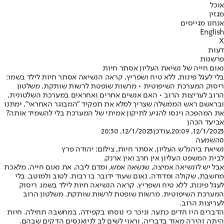
אוכל
מגזין
אנחנו מגייסים
English
X
דעות
פרשנות
נאום חייה של נשיאת העליון אסתר חיות
בלי לעגל פינות, ללא טיח ושפריץ, קראה הנשיאה אסתר חיות לילד בשמו:
ריסוק המערכת השיפוטית • מרשות שופטת לרשות שותקת, משלטון
הרוב לעריצות הרוב • האם אנשים אחרים ואחראים במערכת השלטונית,
ובראשם ראש הממשלה שצריך למלא את תפקיד "המבוגר האחראי", ימתנו
את המהפכה וינסו להגיע לתיקון אמיתי של המערכת בלי להשמיד אותה?
אביעד הכהן
12/1/2023, 20:09
,עודכן
12/1/2023, 20:30
0
השמעה
נשיאת ביהמ"ש העליון, אסתר חיות, צילום: יהודה פרץ
לבית המשפט העליון אין חרב ואין ארנק.
אבל יש לו
נשיאה אמיצה
, שנשאה אמש, ומדם ליבה, את נאום חייה. מלאכת
מחשבת, שקולה ומדודה, נאום שעוד ידובר בו רבות. לטוב ולמוטב. בלי
לעגל פינות, ללא טיח ושפריץ, קראה הנשיאה חיות לילד בשמו. ריסוק
המערכת השיפוטית. מרשות שופטת לרשות שותקת. משלטון הרוב
לעריצות הרוב.
הדברים היו חדים כתער, וניכר כי נוסחו בקפידה, במחשבה תחילה. חיות
היתה זהירה מאוד בדבריה, וראוי לשים לב לניואנסים הדקים שבהם.