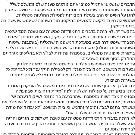
הדברים שנשמעו אתמול כמובן אינם נותנים מענה שלם ומושלם לשלל
הטענות שמוטחות בשנים האחרונות נגד בית המשפט. כך, למשל, הניסיון
להגן על השימוש הרב בעילת הסבירות לפסילת החלטות מנהליות,
שהנשיאה חיות ביקשה להמעיט בהיקפו, תוך השוואה לשימוש שנעשה בה
בדיני הנזיקין.
בהקשר זה, לא היתה בדברים התמודדות ממשית עם טענת הנגד שלפיה
בעוד שבמשפט האזרחי, ובעיקר בדיני הנזיקין, השימוש במבחן "האדם
הסביר" שימש דרך קבע במערכת המשפט הישראלית (בעקבות שיטות
משפט אחרות בעולם) מאז היווסדה, השימוש הנרחב בו בישראל בהליכי
ביקורת שיפוטית מנהליים, במסגרת עתירות לבג"ץ ולא בהליכים אזרחיים,
החל רק בסוף שנות השבעים.
עד אז הצטמצם השימוש בעילה זו במשפט הציבורי כמעט לחלוטין,
ובעקבות המשפט המקובל האנגלי, רק לפסילת חוקי עזר ולא לבחינת כל
החלטה מנהלית של שר וגופי ממלכה אחרים. בוודאי לא לעניין מינויים
בשירות הציבורי.
יתר על כן. עד סוף שנות השבעים חזר בית המשפט על העיקרון המנחה
אותו בביקורת על פעולות השלטון ולפיו "מידת הנחיצות שבפעולה
מסוימת מצד רשות מוסמכת, שההכרעה בה נתונה לשיקול דעתה של
הרשות, אינה מעניינו של בית המשפט, והוא יסמוך את ידיו על הפעולה אם
נעשתה בתום לבב", והוסיף והדגיש כי בית המשפט "לא יבדוק את מידת
היעילות או הסבירות שבפעולה כזאת".
לא היתה בדבריה התמודדות ממשית עם סאגת השיקולים הזרים והריח
הרע שעלה מהברית המשונה בין השופטים ועורכי הדין שחברים בוועדה
לבחירת שופטים
גם הדברים בעניין הצורך בשינוי דרך בחירת השופטים ושקיפות ההליך היו