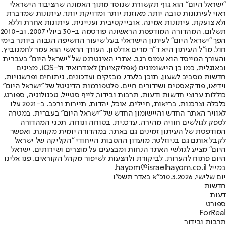
"ישראל היום" הוא גוף תקשורת שנוסד מתוך האמונה שהציבור הישראלי
ראוי לעיתונות טובה יותר, מאוזנת יותר ומדויקת יותר. עיתונות שמדברת
ולא צועקת. עיתונות אמינה, אובייקטיבית ועניינית. עיתונות אחרת וללא
תשלום. המהדורה המודפסת הראשונה פורסמה ב-30 ביולי 2007, וב-2010
הפך "ישראל היום" לעיתון הישראלי בעל שיעור החשיפה הגבוה ביותר בימי
חול. מו"ל העיתון היא ד"ר מרים אדלסון. העורך הראשי הוא עמר לחמנוביץ,
והעורך המייסד הוא עמוס רגב. אתרי האינטרנט של "ישראל היום" בעברית
ובאנגלית, כמו כן היישומונים (אפליקציות) לאנדרואיד ול-iOS, מציגים
חדשות מסביב לשעון, תוכן בלעדי, מבזקים ועדכונים, ניתוחים ופרשנויות,
וידיאו, פודקאסטים ושידורים חיים. פלטפורמות הדיגיטל של "ישראל היום"
כוללות ערוצי חדשות ודעות, תרבות ובידור, לייף סטייל, טכנולוגיה, ספורט,
כלכלה וצרכנות, בריאות, חיילים, אוכל, יהדות, תיירות ורכב. ב-2021 עלו
לאוויר האתר החדש והיישומון החדש של "ישראל היום" בעברית, במטרה
לספק לגולשים חוויה מהירה, עדכנית, בטוחה ונוחה. תכני המהדורה
המודפסת של העיתון זמינים גם באתר, במהדורה יומית מקוונת, ואפשר
לקבל אותם גם בניוזלטר. מועדון ההטבות הייחודי "הקליקה של ישראל
היום" מציע לגולשי האתר הנחות ומבצעים על מוצרים ושירותים. ישראל
היום פתוח להערות, לביקורת ולהצעות לשיפור מקהל הקוראים. פנו אלינו
במייל hayom@israelhayom.co.il.
יום שלישי, 10.3.2026
כ"א באדר תשפ"ו
חדשות
דעות
ספורט
ForReal
תרבות ובידור