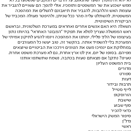
לא יהא זה מופרך לשער שהנאום, על הדברים הנוקבים שנשמעו בו, לא
ממש ישכנע את שר המשפטים ותומכיו. אולי להפך: הם עשויים להגביר את
עוצמת האש והלהבות, להגביר את תיאבונם להשלים את המהפכה
המשפטית, להשתלט עליה מהר ככל שניתן, ולהיפטר מעולה המכביד של
הביקורת השיפוטית.
השאלה היא האם אנשים אחרים ואחראים במערכת השלטונית, ובראשם
ראש הממשלה שצריך למלא את תפקיד "המבוגר האחראי" בהיותו נתון
בעיצומו של הליך פלילי, ימתנו את המהפכה וינסו להגיע לתיקון אמיתי של
המערכת בלי להשמיד אותה. בהקשר זה, טוב יעשו כל המעורבים
במחלוקת אם ינמיכו מעט את הטונים וירככו את הביטויים שיוצאים
מפיהם. בסופו של יום, אין לנו ארץ אחרת, גם לא מערכת משפט אחרת.
טעינו? נתקן! אם מצאתם טעות בכתבה, נשמח שתשתפו אותנו
בית המשפט העליון
מדורים
ספורט
דעות
תרבות ובידור
לייף סטייל
הורוסקופ
שישבת
סוף שבוע
כדאי להכיר
סיפור המשק הישראלי
נדל"ן
ראשי