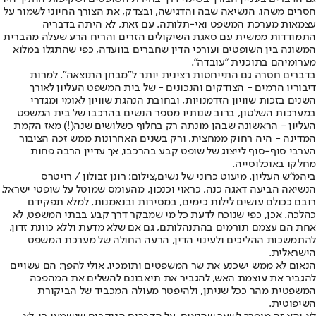
חסרים משהו. הנשיאה שבה והדגישה, ובצדק, את הצורך החיוני לשמור על
עצמאות מערכת המשפט ואי-תלותה. עם זאת, לא היתה בדבריה
התמודדות ממשית עם סאגת השיקולים הזרים והריח הרע שעלה מהברית
המשונה בין השופטים ועורכי הדין שחברים בוועדה, כפי שהתגלו במלוא
מערומיהם בתוכנית "עובדה".
בדברים חסרה גם התייחסות רצינית יותר ל"מבחן התוצאה". למרות
דיבוריו הרמים - הצודקים והנכונים - של בית המשפט העליון לאורך
השנים בזכות שוויון הזדמנויות, ובחובת הנהגת שוויון לאומי ומגדרי
במערכות השלטון, ברוב שנותיו מספר הנשים בהרכבו של בית המשפט
העליון - הראשונה שבהן מונתה רק בחלוף כשלושים שנה(!) מאז הקמת
המדינה - היה רחוק ממחצית, ורק בשנים האחרונות ממש זכה הציבור
הערבי סוף-סוף לייצוג של שופט קבע בהרכבו, אך עדיין הרבה פחות
מחלקו באוכלוסייה.
ביהמ"ש העליון. מיעוט כרוני של נשים,צילום: רונן זבולון / רויטרס
הנשיאה הביעה דאגה כנה, כראוי וכנכון, מהעומס שמוטל על שופטי ישראל.
רובם ככולם עושים לילות כימים, במסירות ובנאמנות, למלא תפקידם
כהלכה. אכן, כפי שנוכח לדעת כל מי שמבקר דרך קבע בבתי המשפט, לא
אחת הם עצמם תורמים בהתנהלותם, גם אם שלא מדעת וללא כוונת זדון,
להתמשכות ההליכים ולעינוי הדין, הרעה החולה של מערכת המשפט
הישראלית.
הנאום לא ממש ישכנע את שר המשפטים ותומכיו. אולי להפך: הם עשויים
להגביר את עוצמת האש, להגביר את תיאבונם להשלים את המהפכה
המשפטית מהר ככל שניתן, ולהיפטר מעולה המכביד של הביקורת
השיפוטית.