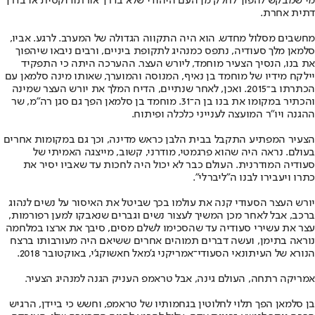
מי שמבקש להפוך לחלק מן העם היהודי שלא בדרך אורתודוקסית או בדרך
דתית אחרת.
מחשבים מסלול מחדש. הוא היה התקווה הגדולה של המערב. לרגע. אביו,
סלמאן מלך סעודיה, נתפס כמנהיג לתקופת ביניים, ורבים ניבאו שיהפוך
את בנו, הנסיך הצעיר מוחמד, ליורש העצר. ההערכה היתה כי התפקיד
יילקח מידיו של מוחמד בן נאיף, המנוסה והמוערך, שאותו מינה סלמאן עם
הכתרתו ב־2015. ואכן, לאחר שנתיים, הדיח המלך את יורש העצר שמינה
והכתיר במקומו את בנו בן ה־31. מוחמד בן סלמאן הפך גם סגן רה"מ, שר
ההגנה ויו"ר המועצה לענייני כלכלה ופיתוח.
הצעיר המפתיע התקבל בבית הלבן כראש מדינה, וכך גם במקומות אחרים
בעולם. נראה היה שהוא פרגמטי, מודרני, קשוב, מייצגה האמיתי של
סעודיה המודרנית. העולם כבר לא יכול היה לחכות עד שאביו יסיר את
כתרו ויעבירו לבנו ה"ליברלי".
יורש העצר הסעודי קנה את עולמו בכך שביטל את האיסור על נשים לנהוג
ברכב, אבל לאחר מכן המשיך לעצור נשים וגברים שנאבקו למען רפורמות,
עצר את עשירי סעודיה עד שהסכימו לשלם מסים, סיבך את ארצו במלחמה
נוראה בתימן, ועשה דברים תמוהים אחרים ששיאם היה מעורבותו ברצח
הנורא של העיתונאי הסעודי־אמריקני ג'מאל חאשוקג'י, באוקטובר 2018.
אמריקה רתחה, העולם גינה, אבל טראמפ העניק הגנה למנהיג הצעיר.
בן סלמאן הפך תלוי לחלוטין בגחמותיו של טראמפ, וחשש כי ביידן, הרגיש