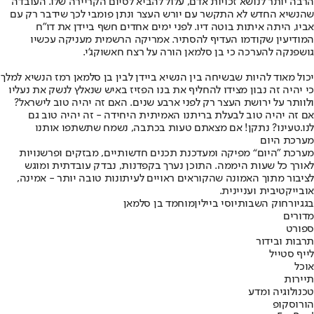
הרבה יותר לנושא זכויות אדם, עלול להביא לסיום הקריירה שלו. העובדה
שהנשיא החדש לא התקשר עם יורש העצר ונתן פומבי לכך שידבר רק עם
אביו, היתה איתות בוטה דיו. לפני ימים אחדים חשף ביידן את דו"ח
המודיעין שקודמו העדיף להסתיר. אמריקה הרשמית מעניקה עכשיו
גושפנקה להערכה כי בן סלמאן הורה על רצח חאשוקג'י.
יכול מאוד להיות שבשיחה בין הנשיא ביידן לבין בן סלמאן רמז הנשיא למלך
כי יהיה זה נבון מצידו להחליף את בנו הפזיז באיש שנאלץ לנשק את נעליו
ולוותר על ירושת העצר רק לפני ארבע שנים. האם זה יהיה טוב לישראל?
אם זה יהיה טוב לבעלת בריתנו האמיתית היחידה - זה יהיה טוב גם
לנו.
טעינו? נתקן! אם מצאתם טעות בכתבה, נשמח שתשתפו אותנו
מערכת היום
מערכת "היום“ מפיקה ומעדכנת תכנים חדשותיים, מבזקים ופרשנויות
לאורך כל שעות היממה. התוכן נערך בקפדנות, נבדק עובדתית ומוגש
לציבור מתוך האמונה שהקוראים ראויים לעיתונות טובה יותר - אמינה,
אובייקטיבית ועניינית.
בג
גיור
חוק השבות
יוסי ביילין
מוחמד בן סלמאן
מדורים
ספורט
תרבות ובידור
לייף סטייל
אוכל
תיירות
טכנולוגיה ומדע
הורוסקופ