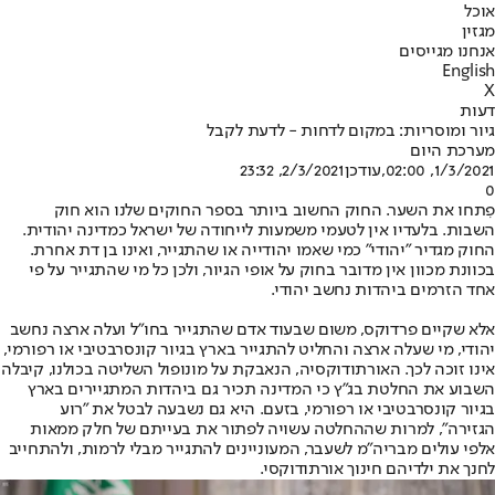
אוכל
מגזין
אנחנו מגייסים
English
X
דעות
גיור ומוסריות: במקום לדחות - לדעת לקבל
מערכת היום
1/3/2021, 02:00
,עודכן
2/3/2021, 23:32
0
פִתחו את השער. החוק החשוב ביותר בספר החוקים שלנו הוא חוק
השבות. בלעדיו אין לטעמי משמעות לייחודה של ישראל כמדינה יהודית.
החוק מגדיר "יהודי" כמי שאמו יהודייה או שהתגייר, ואינו בן דת אחרת.
בכוונת מכוון אין מדובר בחוק על אופי הגיור, ולכן כל מי שהתגייר על פי
אחד הזרמים ביהדות נחשב יהודי.
אלא שקיים פרדוקס, משום שבעוד אדם שהתגייר בחו"ל ועלה ארצה נחשב
יהודי, מי שעלה ארצה והחליט להתגייר בארץ בגיור קונסרבטיבי או רפורמי,
אינו זוכה לכך. האורתודוקסיה, הנאבקת על מונופול השליטה בכולנו, קיבלה
השבוע את החלטת בג"ץ כי המדינה תכיר גם ביהדות המתגיירים בארץ
בגיור קונסרבטיבי או רפורמי, בזעם. היא גם נשבעה לבטל את "רוע
הגזירה", למרות שההחלטה עשויה לפתור את בעייתם של חלק ממאות
אלפי עולים מבריה"מ לשעבר, המעוניינים להתגייר מבלי לרמות, ולהתחייב
לחנך את ילדיהם חינוך אורתודוקסי.