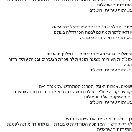
התיירות הישראלית
בשיתוף עיריית ירושלים
אתם עוד לא שם? הטיסה למונדיאל כבר יצאה
יונדאי לוקחת אתכם לבמה הכי גדולה בעולם
בשיתוף יונדאי מבית כלמוביל
ירושלים 2040: העיר נערכת ל- 1.5 מליון תושבים
מנכ"לית העירייה מציגה תוכנית להשארת הצעירים ובניית עתיד הדור
הבא
בשיתוף עיריית ירושלים
שופינג, אמנות ואוכל: המרכז המתחדש של מזרח י-ם
קפיצה קטנה לחו"ל: טיילת חדשה, מיצגי אמנות, וכיכרות משופצות
בהשקעה של 100 מיליון ₪
בשיתוף עיריית ירושלים
כך ירושלים ממציאה את עצמה מחדש
לא רק קודש – המהפכה המודרנית שעוברת י-ם מחזירה אותה לפסגת
התיירות הישראלית