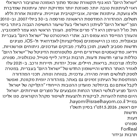
"ישראל היום" הוא גוף תקשורת שנוסד מתוך האמונה שהציבור הישראלי
ראוי לעיתונות טובה יותר, מאוזנת יותר ומדויקת יותר. עיתונות שמדברת
ולא צועקת. עיתונות אמינה, אובייקטיבית ועניינית. עיתונות אחרת וללא
תשלום. המהדורה המודפסת הראשונה פורסמה ב-30 ביולי 2007, וב-2010
הפך "ישראל היום" לעיתון הישראלי בעל שיעור החשיפה הגבוה ביותר בימי
חול. מו"ל העיתון היא ד"ר מרים אדלסון. העורך הראשי הוא עמר לחמנוביץ,
והעורך המייסד הוא עמוס רגב. אתרי האינטרנט של "ישראל היום" בעברית
ובאנגלית, כמו כן היישומונים (אפליקציות) לאנדרואיד ול-iOS, מציגים
חדשות מסביב לשעון, תוכן בלעדי, מבזקים ועדכונים, ניתוחים ופרשנויות,
וידיאו, פודקאסטים ושידורים חיים. פלטפורמות הדיגיטל של "ישראל היום"
כוללות ערוצי חדשות ודעות, תרבות ובידור, לייף סטייל, טכנולוגיה, ספורט,
כלכלה וצרכנות, בריאות, חיילים, אוכל, יהדות, תיירות ורכב. ב-2021 עלו
לאוויר האתר החדש והיישומון החדש של "ישראל היום" בעברית, במטרה
לספק לגולשים חוויה מהירה, עדכנית, בטוחה ונוחה. תכני המהדורה
המודפסת של העיתון זמינים גם באתר, במהדורה יומית מקוונת, ואפשר
לקבל אותם גם בניוזלטר. מועדון ההטבות הייחודי "הקליקה של ישראל
היום" מציע לגולשי האתר הנחות ומבצעים על מוצרים ושירותים. ישראל
היום פתוח להערות, לביקורת ולהצעות לשיפור מקהל הקוראים. פנו אלינו
במייל hayom@israelhayom.co.il.
יום ראשון, 31.5.2026
ט"ו בסיון תשפ"ו
חדשות
דעות
ספורט
ForReal
תרבות ובידור