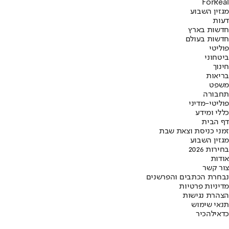
ForReal
מגזין השבוע
דעות
חדשות בארץ
חדשות בעולם
פוליטי
ביטחוני
חינוך
בריאות
משפט
תחבורה
פוליטי-מדיני
כללי ומידע
דף הבית
זמני כניסת וצאת שבת
מגזין השבוע
בחירות 2026
אודות
צור קשר
נבחרת הכתבים והפרשנים
מדיניות פרטיות
הצהרת נגישות
תנאי שימוש
כדאי
להכיר