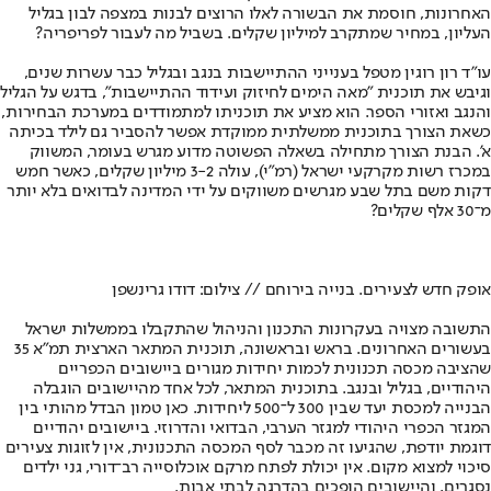
האחרונות, חוסמת את הבשורה לאלו הרוצים לבנות במצפה לבון בגליל
העליון, במחיר שמתקרב למיליון שקלים. בשביל מה לעבור לפריפריה?
עו"ד רון רוגין מטפל בענייני ההתיישבות בנגב ובגליל כבר עשרות שנים,
וגיבש את תוכנית "מאה הימים לחיזוק ועידוד ההתיישבות", בדגש על הגליל
והנגב ואזורי הספר. הוא מציע את תוכניתו למתמודדים במערכת הבחירות,
כשאת הצורך בתוכנית ממשלתית ממוקדת אפשר להסביר גם לילד בכיתה
א'. הבנת הצורך מתחילה בשאלה הפשוטה מדוע מגרש בעומר, המשווק
במכרז רשות מקרקעי ישראל (רמ"י), עולה 3-2 מיליון שקלים, כאשר חמש
דקות משם בתל שבע מגרשים משווקים על ידי המדינה לבדואים בלא יותר
מ־30 אלף שקלים?
אופק חדש לצעירים. בנייה בירוחם // צילום: דודו גרינשפן
התשובה מצויה בעקרונות התכנון והניהול שהתקבלו בממשלות ישראל
בעשורים האחרונים. בראש ובראשונה, תוכנית המתאר הארצית תמ"א 35
שהציבה מכסה תכנונית לכמות יחידות מגורים ביישובים הכפריים
היהודיים, בגליל ובנגב. בתוכנית המתאר, לכל אחד מהיישובים הוגבלה
הבנייה למכסת יעד שבין 300 ל־500 ליחידות. כאן טמון הבדל מהותי בין
המגזר הכפרי היהודי למגזר הערבי, הבדואי והדרוזי. ביישובים יהודיים
דוגמת יודפת, שהגיעו זה מכבר לסף המכסה התכנונית, אין לזוגות צעירים
סיכוי למצוא מקום. אין יכולת לפתח מרקם אוכלוסייה רב־דורי, גני ילדים
נסגרים, והיישובים הופכים בהדרגה לבתי אבות.