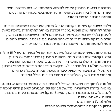
בתוספת דרישת התכנון הארצי להימנע מהקמת יישובים חדשים, נוצר
פער הולך וגדל בין היצע לביקוש, תהליך שמתבטא במחירים ההולכים
ועולים במרחב הכפרי היהודי.
מלבד יישובי קו עימות בקדמת הגבול, שיווק המגרשים ביישובים כפריים
פתוח לתחרות שוק חופשי במכרז למרבה במחיר. להתנהלות בדומיננטיות
להיגיון כלכלי יש הצדקה מלאה בערים הגדולות וביישובים במרכז הארץ.
אולם העתקת מדיניות זו גם למרחב הכפרי בגליל ובנגב, הטילה מחסום
נוסף להתפתחות ההתיישבות היהודית במרחבי הפריפריה.
בתוך פחות משני עשורים אוכלוסיית מדינת ישראל צפויה להגיע ל־15 מיליון
נפש. לקראת שנת 2040 הונחו רשויות התכנון לתכנן בניית 2.6 מיליון
דירות חדשות, כולן בתחומי הקו הירוק. גם בתוכנית המתאר הארצית
החדשה תמ"א 1, כל מרחבי יו"ש ובקעת הירדן הם חור שחור, מחוץ לתכנון
הארצי. לרוב הציבור אין מושג כיצד הקפאת הבנייה במעלה אדומים
ומרחבי מזרח הארץ העלתה את מחירי הדירות בכלל המדינה.
על מנת לדחוף את ממשלת ישראל לתנופת בנייה במחיר בר־השגה, הפונה
במגמה ברורה לפריפריה, נדרשת תביעה של הצעירים לאופק חדש הממתין
להם בגליל, בנגב ובמזרח הארץ.
טעינו? נתקן! אם מצאתם טעות בכתבה,
נשמח שתשתפו אותנו
אלוף (מיל') גרשון הכהן
גרשון הכהן
הנגב
ירוחם
מצוקת הדיור
פריפריה
מדורים