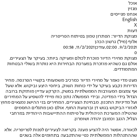
אוכל
מגזין
אנחנו מגייסים
English
X
דעות
מצוקת הדיור: הפתרון טמון בפיתוח הפריפריה
אלוף (מיל') גרשון הכהן
9/2/2021, 02:00
,עודכן
11/2/2021, 00:58
0
מצוקת מחירי הדיור מוכרת לכולם ומעיקה ביותר, בעיקר על הצעירים.
אולם גם כשהיא מוזכרת במערכת הבחירות היא נותרת בשולי הבטחות
המתמודדים.
מעט מדי נאמר על מחירי הדיור כמרכיב משמעותי בקשיי הפרנסה. מחיר
הדירות נקבע בעיקר על ידי כוחות השוק, ביחסי היצע וביקוש. אלא שעל
אף צמצום המעורבות הממשלתית במשק, הקרקע עדיין מוחזקת ברובה
הגדול בידי המדינה, ובידי הממשלה נתון כוח מיידי להשפיע על המחירים
ועל מדיניות התכנון. מבחינת הצעירים, המחירים בני ההישג נמצאים מחוץ
לאזורי הביקוש בגוש דן וברצועת החוף. אולם כאן מתגלים החסמים
שהטילה המערכת הניהולית על פיתוח ההתיישבות היהודית במרחבי
הגליל, הנגב וכמובן יהודה ושומרון.
לכאורה, אפשר היה להציע מענה בקריאה לצעירים לפנות לפריפריה. אלא
שההתנהלות הממשלתית כפי שהתקבעה בתחומים אלה בשנים