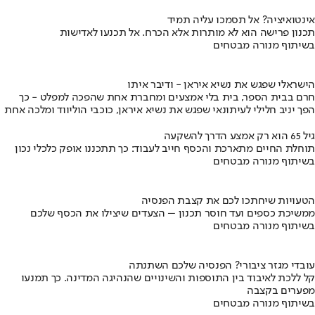
אינטואיציה? אל תסמכו עליה תמיד
תכנון פרישה הוא לא מותרות אלא הכרח. אל תכנעו לאדישות
בשיתוף מנורה מבטחים
הישראלי שפגש את נשיא איראן - ודיבר איתו
חרם בבית הספר, בית בלי אמצעים ומחברת אחת שהפכה למפלט - כך
הפך יניב חלילי לעיתונאי שפגש את נשיא איראן, כוכבי הוליווד ומלכה אחת
גיל 65 הוא רק אמצע הדרך להשקעה
תוחלת החיים מתארכת והכסף חייב לעבוד: כך תתכננו אופק כלכלי נכון
בשיתוף מנורה מבטחים
הטעויות שיחתכו לכם את קצבת הפנסיה
ממשיכת כספים ועד חוסר תכנון – הצעדים שיצילו את הכסף שלכם
בשיתוף מנורה מבטחים
עובדי מגזר ציבורי? הפנסיה שלכם השתנתה
קל ללכת לאיבוד בין התוספות והשינויים שהנהיגה המדינה. כך תמנעו
מפערים בקצבה
בשיתוף מנורה מבטחים