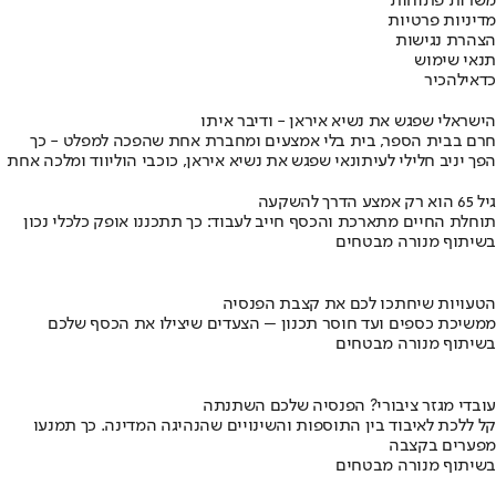
משרות פתוחות
מדיניות פרטיות
הצהרת נגישות
תנאי שימוש
כדאי
להכיר
הישראלי שפגש את נשיא איראן - ודיבר איתו
חרם בבית הספר, בית בלי אמצעים ומחברת אחת שהפכה למפלט - כך
הפך יניב חלילי לעיתונאי שפגש את נשיא איראן, כוכבי הוליווד ומלכה אחת
גיל 65 הוא רק אמצע הדרך להשקעה
תוחלת החיים מתארכת והכסף חייב לעבוד: כך תתכננו אופק כלכלי נכון
בשיתוף מנורה מבטחים
הטעויות שיחתכו לכם את קצבת הפנסיה
ממשיכת כספים ועד חוסר תכנון – הצעדים שיצילו את הכסף שלכם
בשיתוף מנורה מבטחים
עובדי מגזר ציבורי? הפנסיה שלכם השתנתה
קל ללכת לאיבוד בין התוספות והשינויים שהנהיגה המדינה. כך תמנעו
מפערים בקצבה
בשיתוף מנורה מבטחים