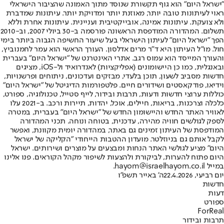
"ישראל היום" הוא גוף תקשורת שנוסד מתוך האמונה שהציבור הישראלי
ראוי לעיתונות טובה יותר, מאוזנת יותר ומדויקת יותר. עיתונות שמדברת
ולא צועקת. עיתונות אמינה, אובייקטיבית ועניינית. עיתונות אחרת וללא
תשלום. המהדורה המודפסת הראשונה פורסמה ב-30 ביולי 2007, וב-2010
הפך "ישראל היום" לעיתון הישראלי בעל שיעור החשיפה הגבוה ביותר בימי
חול. מו"ל העיתון היא ד"ר מרים אדלסון. העורך הראשי הוא עמר לחמנוביץ,
והעורך המייסד הוא עמוס רגב. אתרי האינטרנט של "ישראל היום" בעברית
ובאנגלית, כמו כן היישומונים (אפליקציות) לאנדרואיד ול-iOS, מציגים
חדשות מסביב לשעון, תוכן בלעדי, מבזקים ועדכונים, ניתוחים ופרשנויות,
וידיאו, פודקאסטים ושידורים חיים. פלטפורמות הדיגיטל של "ישראל היום"
כוללות ערוצי חדשות ודעות, תרבות ובידור, לייף סטייל, טכנולוגיה, ספורט,
כלכלה וצרכנות, בריאות, חיילים, אוכל, יהדות, תיירות ורכב. ב-2021 עלו
לאוויר האתר החדש והיישומון החדש של "ישראל היום" בעברית, במטרה
לספק לגולשים חוויה מהירה, עדכנית, בטוחה ונוחה. תכני המהדורה
המודפסת של העיתון זמינים גם באתר, במהדורה יומית מקוונת, ואפשר
לקבל אותם גם בניוזלטר. מועדון ההטבות הייחודי "הקליקה של ישראל
היום" מציע לגולשי האתר הנחות ומבצעים על מוצרים ושירותים. ישראל
היום פתוח להערות, לביקורת ולהצעות לשיפור מקהל הקוראים. פנו אלינו
במייל hayom@israelhayom.co.il.
יום רביעי, 22.4.2026
ה' באייר תשפ"ו
חדשות
דעות
ספורט
ForReal
תרבות ובידור