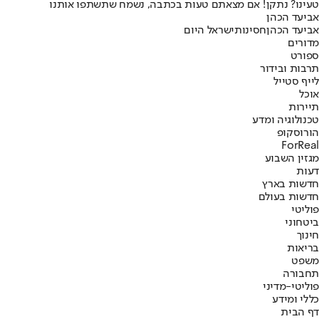
טעינו? נתקן! אם מצאתם טעות בכתבה, נשמח שתשתפו אותנו
אביעד הכהן
אביעד הכהן
חסינות
ישראל היום
מדורים
ספורט
תרבות ובידור
לייף סטייל
אוכל
תיירות
טכנולוגיה ומדע
הורוסקופ
ForReal
מגזין השבוע
דעות
חדשות בארץ
חדשות בעולם
פוליטי
ביטחוני
חינוך
בריאות
משפט
תחבורה
פוליטי-מדיני
כללי ומידע
דף הבית