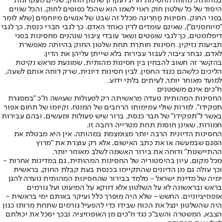
במהותה, מהווה החסינות חריג לעקרון שלטון החוק. שניים מעקרונות
היסוד של כל שלטון חוק ראוי לשמו הוא שהכל כפופים לחוק, והכל שווים
בפני החוק. חסינות מַחְרִיגה מכלל זה שבט של אנשים מיוחסים (שלא לומר
"מיוחסנים"), שאינם עומדים לדין כאחד האדם. כך לגבי חברי כנסת, כך לגבי
דיפלומטים, כך לגבי שופטים ושאר עובדי ציבור שנהנים מחסינות בפני
תביעות נזיקין. חסינות חותרת תחת שלטון החוק בהיותה מאפשרת
לאדם, נבחר ציבור, לעבור עבירות בלא שייתן עליהן את הדין.
בהקשר זה חשוב להבחין בין חסינות מהותית, שמונעת מראש נקיטת
הליכים כלשהם כנגד החסין, לבין חסינות דיונית, שרק דוחה אותם לשעה,
למועד מאוחר יותר, לעיתים בלתי ידוע.
ח"כים אינם משפטנים
החסינות המהותית נועדה מראשיתה רק לפעולות שעושה ח"כ "במסגרת
תפקידו". למרות שולי עמימותו הרחבים של המונח, וקיומו של תחום אפור
באשר ל"תפקידו" של חבר כנסת, ברור שיש פעולות ומעשים, ובהם עבירות
חמורות, שאינן חוסות תחת מטרייה רחבה זו.
החסינות הדיונית הרבה יותר מצומצמת במהותה. אין היא מבטלת את
הפגם שבמעשה או את כתב האישום, אלא רק עוצרת את "מרוץ
ההתיישנות" ודוחה את בירור האשמה לשלב מאוחר יותר.
מכל מקום, עיון בהיסטוריה של החסינות המהותית, גם במדינות אחרות -
וכך עולה גם מן הדיונים שהתקיימו בכנסת בעת קבלת החוק, בראשית
ימיה של מדינת ישראל - מלמד בבירור שהחסינות המהותית נועדה להגן
בראש ובראשונה לא על השלטון אלא דווקא על המיעוט ועל גורמים
אופוזיציוניים. החשש - שלא היה מופרך כלל ועיקר באותם ימי בראשית -
היה שהשלטון ינצל את הכוח שבידו כדי להפעיל גורמים שתחת מרותו כגון
הצבא, המשטרה והשב"כ נגד ח"כים מן האופוזיציה ובכך יסכל את יכולתם