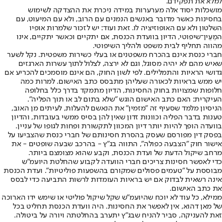
למלא את תפקידם.
מושכלות יסוד אלה מערערות במידה ניכרת את ההצדקה לשימוש
בחסינות כאשר מדובר באנשים הנמנים עם הרוב, ולא עם המיעוט, עם
השלטון ולא עם האופוזיציה לו. זאת ועוד: יש לזכור שלמרות אופיו
המֵעֵין־שיפוטי, הדיון בוועדת הכנסת, אם יתקיים וכאשר יתקיים, אינו
מהווה תחליף לבית משפט ולהליך השיפוטי.
חברי כנסת אינם בהכרח משפטנים או בעלי כשירות משפטית. נקל לשער
שאיש מהם לא יהיה מסוגל, וגם לא ירצה, לצלול לתוך עשרות הארגזים
גדושי הראיות והתמלילים. לפי לשון החוק, הם אינם מוסמכים להכריע אם
יש ממש בראיות לכאורה שעליהן מתבסס כתב האישום. למרות כמה
חלופות שמצויות בחוק החסינות, הדיון מתמקד בדרך כלל בחלופה
העיקרית: האם כתב האישום הוגש "שלא בתום לב או תוך הפליה".
הניסיון מלמד שסעיף זה "מזמין" את הנאשם להעלות, לעיתים מן האוב,
טענות בדבר הפליה וכוונות זדון שאין להן בסיס ממשי בעובדות, והדיון
בוועדה הופך להיות יותר דיון המכוון לתקשורת ופחות לגופו של עניין.
בפסק דין מפורסם שעסק בהסרת חסינותם של חברי כנסת שהצביעו על
אישור חוק "הצבעה כפולה", התווה בג"ץ - בהרכב שבעה שופטים - את
מרחב שיקול הדעת של ועדת הכנסת, וקבע שהוא מצומצם ביותר.
כדי לאפשר חסינות צריכים חברי הוועדה לקבוע שהחלטת היועמ"ש
מבוססת על "טעמים פסולים שמקורם בהשפעות פוליטיות". ועדת הכנסת
אינה רשאית לבדוק אם יש בראיות העומדות לרשות התביעה כדי לבסס
את כתב האישום.
ממילא, כל עוד לא יוכח שהיועמ"ש שקל שיקול פוליטי או שימש ידו הארוכה
של מאן דהוא, אין לאפשר את החסינות. היה וועדת הכנסת תחליט בכל
זאת להעניקה, סביר להניח שבג"ץ יתערב בהחלטתה ויורה על ביטולה.