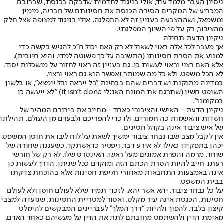
ניסיון העבר מלמד עוד, אולי בניגוד לתדמית שדבקה בכנסת, שברובם
המכריע של המקרים הסירה הכנסת את חסינותם של חבריה, מימין
ומשמאל, ושההצבעה בעניין זה לא התפלגה, אולי בניגוד למצופה אצל חלק
מהציבור, רק על פי השיוך המפלגתי.
ניקיון הדעת תחילה
אך מעבר לכל אלה ראוי לשאול לא רק האם יכול ח"כ להגיש בקשה כדי
למנוע את הסרת חסינותו (התשובה על כך פשוטה למדי, והיא חיובית),
אלא האם רצוי וראוי לעשות כן. גם בעניין זה ראוי לחזור על מושכלות יסוד.
לא הכל משפט, ולא כל מה שמותר ואפשר הוא גם ראוי ורצוי.
במדינה מתוקנת יש דברים שהם בבחינת "בל ייראה ובל יימצא", או בלשון
השופט חשין (שתרגם את המונח האנגלי it isn't done) "לא ייעשה כן
במקומנו".
ניקיון הדעת - האישי והציבורי כאחד - מחייב את בירורם המהיר של
חשדות והאשמות כה חמורים, ולו כדי להפריכם ולבערם מן העולם. תהילתו
של איש ציבור אינה בקהל חסינים.
אין לקבל מצב שבו נבחר ציבור ימשיך לשאת על לוח ליבו את חוסן המשפט,
יכהן בתפקידו כאילו לא אירע דבר, ויפטיר כדאשתקד, כשעננה שחורה של
שוחד, מרמה והפרת אמונים מעל ראשו. האינטרס שלו, לא רק של חורשי
רעתו, חייב להיות הסרת הכתם הזה ומוקדם ככל שניתן. הדרך לעשות כן
אינה באמצעות התחבאות מאחורי חליפת חסינות אלא בהוכחת צדקתו
בבית המשפט.
על כל נבחר ציבור, יהא אשר יהא, לזכור תמיד שלא לעולם חוסן ולא לעולם
חסינות. הכנסת אינה עיר מקלט, ואסור למטריית החסינות, שנועדה למצבי
קיצון בלבד, להפוך ולהיות "דרך המלך" לעבריינים המבקשים להימלט
מאימת הדין ולהשתמט מחובתם לתת את הדין על מעשיהם כאחד האדם.