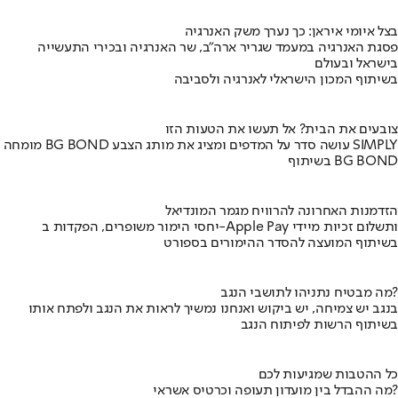
בצל איומי איראן: כך נערך משק האנרגיה
פסגת האנרגיה במעמד שגריר ארה"ב, שר האנרגיה ובכירי התעשייה
בישראל ובעולם
בשיתוף המכון הישראלי לאנרגיה ולסביבה
צובעים את הבית? אל תעשו את הטעות הזו
מומחה BG BOND עושה סדר על המדפים ומציג את מותג הצבע SIMPLY
בשיתוף BG BOND
הזדמנות האחרונה להרוויח מגמר המונדיאל
יחסי הימור משופרים, הפקדות ב-Apple Pay ותשלום זכיות מיידי
בשיתוף המועצה להסדר ההימורים בספורט
מה מבטיח נתניהו לתושבי הנגב?
בנגב יש צמיחה, יש ביקוש ואנחנו נמשיך לראות את הנגב ולפתח אותו
בשיתוף הרשות לפיתוח הנגב
כל ההטבות שמגיעות לכם
מה ההבדל בין מועדון תעופה וכרטיס אשראי?