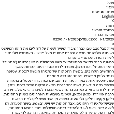
אוכל
מגזין
אנחנו מגייסים
English
X
דעות
המותר והראוי
אביעד הכהן
1/1/2020, 02:00
,עודכן
1/1/2020, 02:00
0
אין לקבל מצב שבו נבחר ציבור ימשיך לשאת על לוח ליבו את חוסן המשפט
כשעננה של שוחד, מרמה והפרת אמונים מעל ראשו • האינטרס שלו חייב
להיות הסרת הכתם - בהקדם
הסאגה סביב בקשת החסינות של ראש הממשלה בנימין נתניהו ("פסטיבל
הזמר החסיני", אם תרצו), אמורה לרדת מסדר היום, לפחות למשך
החודשים הקרובים. בקשת החסינות של נתניהו הוגשה לכנסת, עטופה
בנייר צלופן מרשרש, והיתה לעובדה מוגמרת.
כעת יאפסנו אותה בארון, סגורה היטב, עם כמה כדורי נפטלין, בתקווה
שבעוד כמה חודשים, כשתיבחר כנסת חדשה ותקום ועדת כנסת, ניתן
יהיה לדון בה. זאת, כמובן, בהנחה שלא נצטרך לסיבוב רביעי של בחירות.
הרבה אמירות, מכאן ומכאן, נשמעו בשבועות האחרונים בעניין החסינות.
חלקן מִטַעַם וחלקן בלי טעם. הצופה מן הצד עשוי לקבל את הרושם
שבישראל אין די חיסונים, אבל חסינות יש ויש, ובשפע. בשוך הסערה, ולו
לשעה קלה, ראוי לשוב ולהיזכר בכמה מושכלות יסוד בנושא החסינות,
ולבחון את ישימותן לסיטואציה הנוכחית. בחינה זו צריכה להיעשות