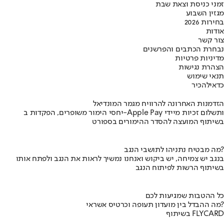
זמני כניסת וצאת שבת
מגזין השבוע
בחירות 2026
אודות
צור קשר
נבחרת הכתבים והפרשנים
מדיניות פרטיות
הצהרת נגישות
תנאי שימוש
כדאי
להכיר
הזדמנות האחרונה להרוויח מגמר המונדיאל
יחסי הימור משופרים, הפקדות ב-Apple Pay ותשלום זכיות מיידי
בשיתוף המועצה להסדר ההימורים בספורט
מה מבטיח נתניהו לתושבי הנגב?
בנגב יש צמיחה, יש ביקוש ואנחנו נמשיך לראות את הנגב ולפתח אותו
בשיתוף הרשות לפיתוח הנגב
כל ההטבות שמגיעות לכם
מה ההבדל בין מועדון תעופה וכרטיס אשראי?
בשיתוף FLYCARD