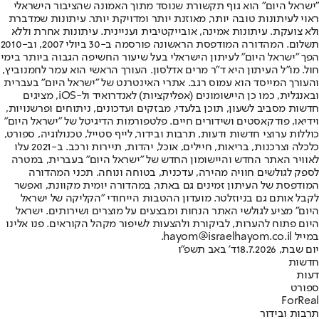
"ישראל היום" הוא גוף תקשורת שנוסד מתוך האמונה שהציבור הישראלי
ראוי לעיתונות טובה יותר, מאוזנת יותר ומדויקת יותר. עיתונות שמדברת
ולא צועקת. עיתונות אמינה, אובייקטיבית ועניינית. עיתונות אחרת וללא
תשלום. המהדורה המודפסת הראשונה פורסמה ב-30 ביולי 2007, וב-2010
הפך "ישראל היום" לעיתון הישראלי בעל שיעור החשיפה הגבוה ביותר בימי
חול. מו"ל העיתון היא ד"ר מרים אדלסון. העורך הראשי הוא עמר לחמנוביץ,
והעורך המייסד הוא עמוס רגב. אתרי האינטרנט של "ישראל היום" בעברית
ובאנגלית, כמו כן היישומונים (אפליקציות) לאנדרואיד ול-iOS, מציגים
חדשות מסביב לשעון, תוכן בלעדי, מבזקים ועדכונים, ניתוחים ופרשנויות,
וידיאו, פודקאסטים ושידורים חיים. פלטפורמות הדיגיטל של "ישראל היום"
כוללות ערוצי חדשות ודעות, תרבות ובידור, לייף סטייל, טכנולוגיה, ספורט,
כלכלה וצרכנות, בריאות, חיילים, אוכל, יהדות, תיירות ורכב. ב-2021 עלו
לאוויר האתר החדש והיישומון החדש של "ישראל היום" בעברית, במטרה
לספק לגולשים חוויה מהירה, עדכנית, בטוחה ונוחה. תכני המהדורה
המודפסת של העיתון זמינים גם באתר, במהדורה יומית מקוונת, ואפשר
לקבל אותם גם בניוזלטר. מועדון ההטבות הייחודי "הקליקה של ישראל
היום" מציע לגולשי האתר הנחות ומבצעים על מוצרים ושירותים. ישראל
היום פתוח להערות, לביקורת ולהצעות לשיפור מקהל הקוראים. פנו אלינו
במייל hayom@israelhayom.co.il.
יום שבת, 18.7.2026
ד' באב תשפ"ו
חדשות
דעות
ספורט
ForReal
תרבות ובידור