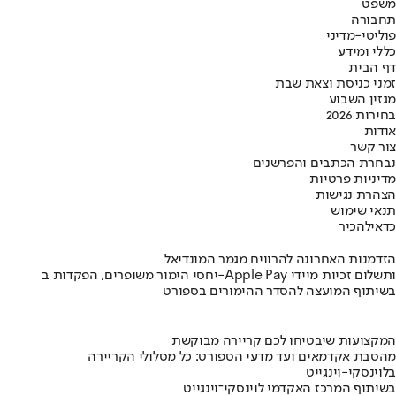
משפט
תחבורה
פוליטי-מדיני
כללי ומידע
דף הבית
זמני כניסת וצאת שבת
מגזין השבוע
בחירות 2026
אודות
צור קשר
נבחרת הכתבים והפרשנים
מדיניות פרטיות
הצהרת נגישות
תנאי שימוש
כדאי
להכיר
הזדמנות האחרונה להרוויח מגמר המונדיאל
יחסי הימור משופרים, הפקדות ב-Apple Pay ותשלום זכיות מיידי
בשיתוף המועצה להסדר ההימורים בספורט
המקצועות שיבטיחו לכם קריירה מבוקשת
מהסבת אקדמאים ועד מדעי הספורט: כל מסלולי הקריירה
בלוינסקי-וינגייט
בשיתוף המרכז האקדמי לוינסקי־וינגייט