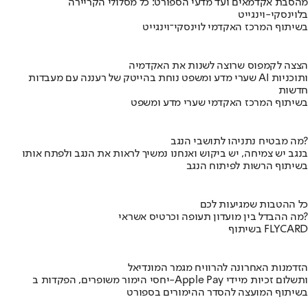
מהסבת אקדמאים ועד מדעי הספורט: כל מסלולי הקריירה
בלוינסקי-וינגייט
בשיתוף המרכז האקדמי לוינסקי־וינגייט
הצצה לקמפוס שרוצה לשנות את האקדמיה
שערי מדע ומשפט נוחת בהייטק של רעננה עם מעבדות AI ותוכניות
חדשות
בשיתוף המרכז האקדמי שערי מדע ומשפט
מה מבטיח נתניהו לתושבי הנגב?
בנגב יש צמיחה, יש ביקוש ואנחנו נמשיך לראות את הנגב ולפתח אותו
בשיתוף הרשות לפיתוח הנגב
כל ההטבות שמגיעות לכם
מה ההבדל בין מועדון תעופה וכרטיס אשראי?
בשיתוף FLYCARD
הזדמנות האחרונה להרוויח מגמר המונדיאל
יחסי הימור משופרים, הפקדות ב-Apple Pay ותשלום זכיות מיידי
בשיתוף המועצה להסדר ההימורים בספורט