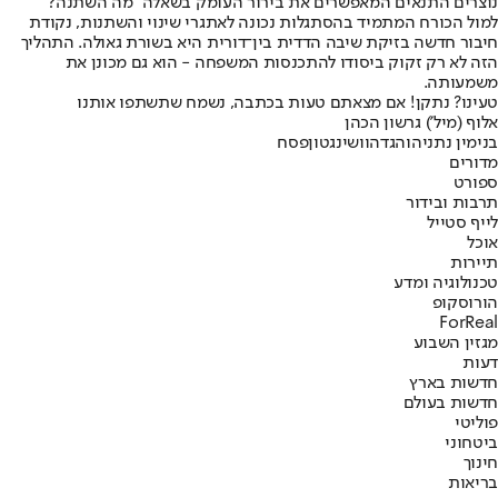
נוצרים התנאים המאפשרים את בירור העומק בשאלה "מה השתנה?"
למול הכורח המתמיד בהסתגלות נכונה לאתגרי שינוי והשתנות, נקודת
חיבור חדשה בזיקת שיבה הדדית בין־דורית היא בשורת גאולה. התהליך
הזה לא רק זקוק ביסודו להתכנסות המשפחה - הוא גם מכונן את
משמעותה.
טעינו? נתקן! אם מצאתם טעות בכתבה, נשמח שתשתפו אותנו
אלוף (מיל') גרשון הכהן
בנימין נתניהו
הגדה
וושינגטון
פסח
מדורים
ספורט
תרבות ובידור
לייף סטייל
אוכל
תיירות
טכנולוגיה ומדע
הורוסקופ
ForReal
מגזין השבוע
דעות
חדשות בארץ
חדשות בעולם
פוליטי
ביטחוני
חינוך
בריאות