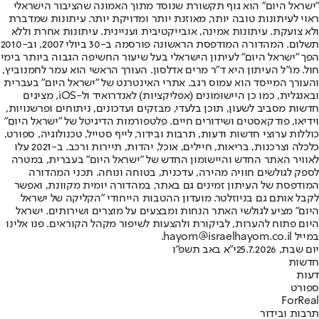
"ישראל היום" הוא גוף תקשורת שנוסד מתוך האמונה שהציבור הישראלי
ראוי לעיתונות טובה יותר, מאוזנת יותר ומדויקת יותר. עיתונות שמדברת
ולא צועקת. עיתונות אמינה, אובייקטיבית ועניינית. עיתונות אחרת וללא
תשלום. המהדורה המודפסת הראשונה פורסמה ב-30 ביולי 2007, וב-2010
הפך "ישראל היום" לעיתון הישראלי בעל שיעור החשיפה הגבוה ביותר בימי
חול. מו"ל העיתון היא ד"ר מרים אדלסון. העורך הראשי הוא עמר לחמנוביץ,
והעורך המייסד הוא עמוס רגב. אתרי האינטרנט של "ישראל היום" בעברית
ובאנגלית, כמו כן היישומונים (אפליקציות) לאנדרואיד ול-iOS, מציגים
חדשות מסביב לשעון, תוכן בלעדי, מבזקים ועדכונים, ניתוחים ופרשנויות,
וידיאו, פודקאסטים ושידורים חיים. פלטפורמות הדיגיטל של "ישראל היום"
כוללות ערוצי חדשות ודעות, תרבות ובידור, לייף סטייל, טכנולוגיה, ספורט,
כלכלה וצרכנות, בריאות, חיילים, אוכל, יהדות, תיירות ורכב. ב-2021 עלו
לאוויר האתר החדש והיישומון החדש של "ישראל היום" בעברית, במטרה
לספק לגולשים חוויה מהירה, עדכנית, בטוחה ונוחה. תכני המהדורה
המודפסת של העיתון זמינים גם באתר, במהדורה יומית מקוונת, ואפשר
לקבל אותם גם בניוזלטר. מועדון ההטבות הייחודי "הקליקה של ישראל
היום" מציע לגולשי האתר הנחות ומבצעים על מוצרים ושירותים. ישראל
היום פתוח להערות, לביקורת ולהצעות לשיפור מקהל הקוראים. פנו אלינו
במייל hayom@israelhayom.co.il.
יום שבת, 25.7.2026
י"א באב תשפ"ו
חדשות
דעות
ספורט
ForReal
תרבות ובידור