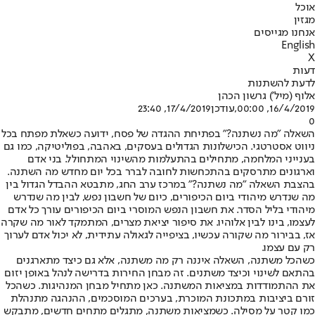
אוכל
מגזין
אנחנו מגייסים
English
X
דעות
לדעת להשתנות
אלוף (מיל') גרשון הכהן
16/4/2019, 00:00
,עודכן
17/4/2019, 23:40
0
השאלה "מה נשתנה?" בפתיחת ההגדה של פסח, ידועה כשאלת מפתח בכל
ניווט אסטרטגי. הכישלונות הגדולים בעסקים, באהבה, בפוליטיקה, כמו גם
בענייני המלחמה, מתחילים בהתעלמות מהשינוי המתחולל. בני אדם
וארגונים מתרסקים בהתכחשות לחובה לברר בכל יום מחדש מה השתנה.
בהצבת השאלה "מה נשתנה?" במרכז ערב החג, מתבטא ההבדל הגדול בין
מה שנדרש מיהודי ביום הכיפורים, כיום של חשבון נפש, לבין מה שנדרש
מיהודי בליל הסדר. את חשבון הנפש המוסרי ביום הכיפורים עורך כל אדם
לעצמו, בינו לבין אלוהיו. את סיפור יציאת מצרים, המתמקד לאור מה שקרה
אז, בבירור מה שקורה עכשיו, בציפייה לגאולה עתידית, לא יכול אדם לערוך
רק עם עצמו.
כשהכל משתנה, השאלה איננה רק מה משתנה, אלא גם כיצד מתארגנים
בהתאם לשינוי וכיצד משתנים. זה מבחן החירות בדרישה לנהל באופן יזום
את ההתמודדות במציאות המשתנה. כאן מתחיל מבחן המנהיגות. כשהכל
זורם ביציבות במתכונת המוכרת, בערכים המוסכמים, ההנהגה מתנהלת
כמו קטר על מסילה. כשמציאות משתנה, מתגלים מתחים חדשים, מתבקש