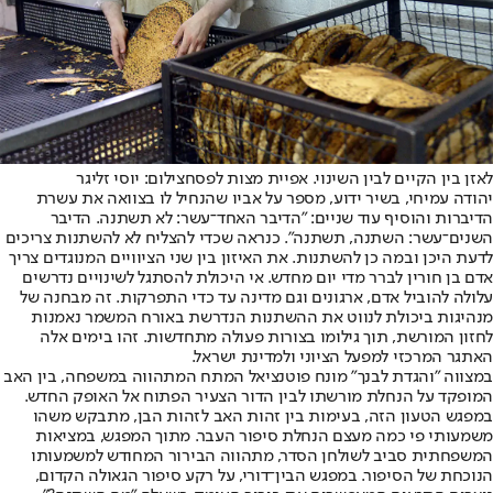
לאזן בין הקיים לבין השינוי. אפיית מצות לפסחצילום: יוסי זליגר
יהודה עמיחי, בשיר ידוע, מספר על אביו שהנחיל לו בצוואה את עשרת
הדיברות והוסיף עוד שניים: "הדיבר האחד־עשר: לא תשתנה. הדיבר
השנים־עשר: השתנה, תשתנה". כנראה שכדי להצליח לא להשתנות צריכים
לדעת היכן ובמה כן להשתנות. את האיזון בין שני הציוויים המנוגדים צריך
אדם בן חורין לברר מדי יום מחדש. אי היכולת להסתגל לשינויים נדרשים
עלולה להוביל אדם, ארגונים וגם מדינה עד כדי התפרקות. זה מבחנה של
מנהיגות ביכולת לנווט את ההשתנות הנדרשת באורח המשמר נאמנות
לחזון המורשת, תוך גילומו בצורות פעולה מתחדשות. זהו בימים אלה
האתגר המרכזי למפעל הציוני ולמדינת ישראל.
במצווה "והגדת לבנך" מונח פוטנציאל המתח המתהווה במשפחה, בין האב
המופקד על הנחלת מורשתו לבין הדור הצעיר הפתוח אל האופק החדש.
במפגש הטעון הזה, בעימות בין זהות האב לזהות הבן, מתבקש משהו
משמעותי פי כמה מעצם הנחלת סיפור העבר. מתוך המפגש, במציאות
המשפחתית סביב לשולחן הסדר, מתהווה הבירור המחודש למשמעותו
הנוכחת של הסיפור. במפגש הבין־דורי, על רקע סיפור הגאולה הקדום,