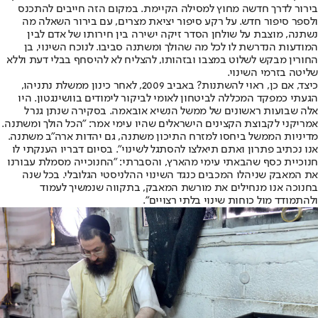
בירור לדרך חדשה מחוץ למסילה הקיימת. במקום הזה חייבים להתכנס
ולספר סיפור חדש. על רקע סיפור יציאת מצרים, עם בירור השאלה מה
נשתנה, מוצבת על שולחן הסדר זיקה ישירה בין חירותו של אדם לבין
המודעות הנדרשת לו לכל מה שהולך ומשתנה סביבו. לנוכח השינוי, בן
החורין מבקש לשלוט במצבו ובזהותו, להצליח לא להיסחף בבלי דעת וללא
שליטה בזרמי השינוי.
כיצד, אם כן, ראוי להשתנות? באביב 2009, לאחר כינון ממשלת נתניהו,
הגעתי כמפקד המכללה לביטחון לאומי לביקור לימודים בוושינגטון. היו
אלה שבועות ראשונים של ממשל הנשיא אובאמה. בסקירה שנתן גנרל
אמריקני לקבוצת הקצינים הישראלים שהיו עימי אמר: "הכל הולך ומשתנה.
מדיניות הממשל ביחסו למזרח התיכון משתנה, גם יהדות ארה"ב משתנה.
אנו נכתיב פתרון ואתם תיאלצו להסתגל לשינוי". בסיום דבריו הענקתי לו
חנוכיית כסף שהבאתי עימי מהארץ, והסברתי: "החנוכייה מסמלת עבורנו
את המאבק שניהלו המכבים כנגד השינוי ההלניסטי הגלובלי. בכל שנה
בחנוכה אנו מנחילים את מורשת המאבק, בתקווה שנמשיך לעמוד
ולהתמודד מול כוחות שינוי בלתי רצויים".