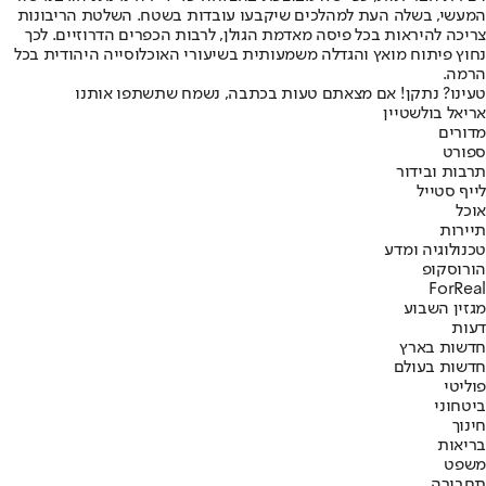
המעשי, בשלה העת למהלכים שיקבעו עובדות בשטח. השלטת הריבונות
צריכה להיראות בכל פיסה מאדמת הגולן, לרבות הכפרים הדרוזיים. לכך
נחוץ פיתוח מואץ והגדלה משמעותית בשיעורי האוכלוסייה היהודית בכל
הרמה.
טעינו? נתקן! אם מצאתם טעות בכתבה, נשמח שתשתפו אותנו
אריאל בולשטיין
מדורים
ספורט
תרבות ובידור
לייף סטייל
אוכל
תיירות
טכנולוגיה ומדע
הורוסקופ
ForReal
מגזין השבוע
דעות
חדשות בארץ
חדשות בעולם
פוליטי
ביטחוני
חינוך
בריאות
משפט
תחבורה