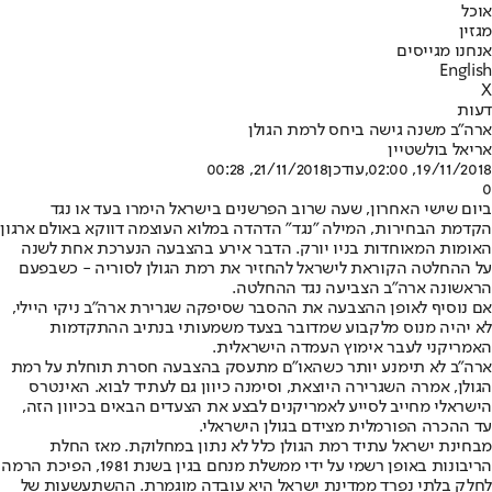
אוכל
מגזין
אנחנו מגייסים
English
X
דעות
ארה"ב משנה גישה ביחס לרמת הגולן
אריאל בולשטיין
19/11/2018, 02:00
,עודכן
21/11/2018, 00:28
0
ביום שישי האחרון, שעה שרוב הפרשנים בישראל הימרו בעד או נגד
הקדמת הבחירות, המילה "נגד" הדהדה במלוא העוצמה דווקא באולם ארגון
האומות המאוחדות בניו יורק. הדבר אירע בהצבעה הנערכת אחת לשנה
על ההחלטה הקוראת לישראל להחזיר את רמת הגולן לסוריה - כשבפעם
הראשונה ארה"ב הצביעה נגד ההחלטה.
אם נוסיף לאופן ההצבעה את ההסבר שסיפקה שגרירת ארה"ב ניקי היילי,
לא יהיה מנוס מלקבוע שמדובר בצעד משמעותי בנתיב ההתקדמות
האמריקני לעבר אימוץ העמדה הישראלית.
ארה"ב לא תימנע יותר כשהאו"ם מתעסק בהצבעה חסרת תוחלת על רמת
הגולן, אמרה השגרירה היוצאת, וסימנה כיוון גם לעתיד לבוא. האינטרס
הישראלי מחייב לסייע לאמריקנים לבצע את הצעדים הבאים בכיוון הזה,
עד ההכרה הפורמלית מצידם בגולן הישראלי.
מבחינת ישראל עתיד רמת הגולן כלל לא נתון במחלוקת. מאז החלת
הריבונות באופן רשמי על ידי ממשלת מנחם בגין בשנת 1981, הפיכת הרמה
לחלק בלתי נפרד ממדינת ישראל היא עובדה מוגמרת. ההשתעשעות של