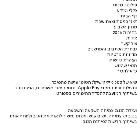
פוליטי-מדיני
כללי ומידע
דף הבית
זמני כניסת וצאת שבת
מגזין השבוע
בחירות 2026
אודות
צור קשר
נבחרת הכתבים והפרשנים
מדיניות פרטיות
הצהרת נגישות
תנאי שימוש
כדאי
להכיר
שיא של 600 מיליון שקל: הטוטו עושה מהפיכה
יחסי הימור משופרים, הפקדות ב-Apple Pay ותשלום זכיות מיידי
בשיתוף המועצה להסדר ההימורים בספורט
ועידת הנגב: צמיחה השקעה והשפעה
בנגב יש צמיחה, יש ביקוש ואנחנו נמשיך לראות את הנגב ולפתח אותו
בשיתוף הרשות לפיתוח הנגב