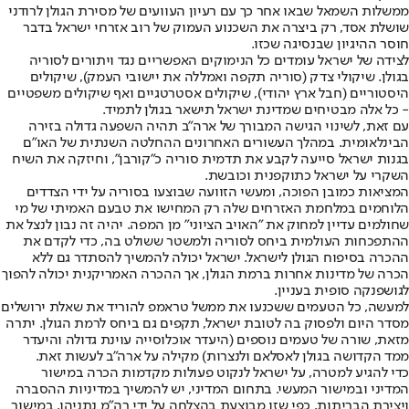
ממשלות השמאל שבאו אחר כך עם רעיון העוועים של מסירת הגולן לרודני
שושלת אסד, רק ביצרה את השכנוע העמוק של רוב אזרחי ישראל בדבר
חוסר ההיגיון שבנסיגה שכזו.
לצידה של ישראל עומדים כל הנימוקים האפשריים נגד ויתורים לסוריה
בגולן. שיקולי צדק (סוריה תקפה ואמללה את יישובי העמק), שיקולים
היסטוריים (חבל ארץ יהודי), שיקולים אסטרטגיים ואף שיקולים משפטיים
- כל אלה מבטיחים שמדינת ישראל תישאר בגולן לתמיד.
עם זאת, לשינוי הגישה המבורך של ארה"ב תהיה השפעה גדולה בזירה
הבינלאומית. במהלך העשורים האחרונים ההחלטה השנתית של האו"ם
בגנות ישראל סייעה לקבע את תדמית סוריה כ"קורבן", וחיזקה את השיח
השקרי על ישראל כתוקפנית וכובשת.
המציאות כמובן הפוכה, ומעשי הזוועה שבוצעו בסוריה על ידי הצדדים
הלוחמים במלחמת האזרחים שלה רק המחישו את טבעם האמיתי של מי
שחולמים עדיין למחוק את "האויב הציוני" מן המפה. יהיה זה נבון לנצל את
ההתפכחות העולמית ביחס לסוריה ולמשטר ששולט בה, כדי לקדם את
ההכרה בסיפוח הגולן לישראל. ישראל יכולה להמשיך להסתדר גם ללא
הכרה של מדינות אחרות ברמת הגולן, אך ההכרה האמריקנית יכולה להפוך
לגושפנקה סופית בעניין.
למעשה, כל הטעמים ששכנעו את ממשל טראמפ להוריד את שאלת ירושלים
מסדר היום ולפסוק בה לטובת ישראל, תקפים גם ביחס לרמת הגולן. יתרה
מזאת, שורה של טעמים נוספים (היעדר אוכלוסייה עוינת גדולה והיעדר
ממד הקדושה בגולן לאסלאם ולנצרות) מקילה על ארה"ב לעשות זאת.
כדי להגיע למטרה, על ישראל לנקוט פעולות מקדמות הכרה במישור
המדיני ובמישור המעשי. בתחום המדיני, יש להמשיך במדיניות ההסברה
ויצירת הבריתות, כפי שזו מבוצעת בהצלחה על ידי רה"מ נתניהו. במישור