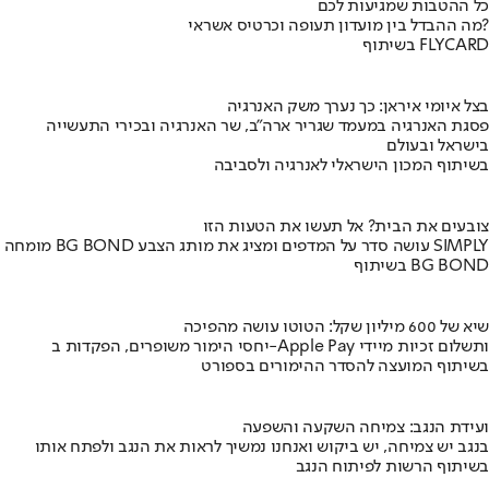
כל ההטבות שמגיעות לכם
מה ההבדל בין מועדון תעופה וכרטיס אשראי?
בשיתוף FLYCARD
בצל איומי איראן: כך נערך משק האנרגיה
פסגת האנרגיה במעמד שגריר ארה"ב, שר האנרגיה ובכירי התעשייה
בישראל ובעולם
בשיתוף המכון הישראלי לאנרגיה ולסביבה
צובעים את הבית? אל תעשו את הטעות הזו
מומחה BG BOND עושה סדר על המדפים ומציג את מותג הצבע SIMPLY
בשיתוף BG BOND
שיא של 600 מיליון שקל: הטוטו עושה מהפיכה
יחסי הימור משופרים, הפקדות ב-Apple Pay ותשלום זכיות מיידי
בשיתוף המועצה להסדר ההימורים בספורט
ועידת הנגב: צמיחה השקעה והשפעה
בנגב יש צמיחה, יש ביקוש ואנחנו נמשיך לראות את הנגב ולפתח אותו
בשיתוף הרשות לפיתוח הנגב