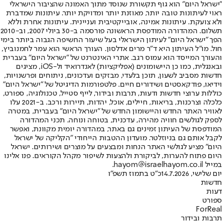
"ישראל היום" הוא גוף תקשורת שנוסד מתוך האמונה שהציבור הישראלי
ראוי לעיתונות טובה יותר, מאוזנת יותר ומדויקת יותר. עיתונות שמדברת
ולא צועקת. עיתונות אמינה, אובייקטיבית ועניינית. עיתונות אחרת וללא
תשלום. המהדורה המודפסת הראשונה פורסמה ב-30 ביולי 2007, וב-2010
הפך "ישראל היום" לעיתון הישראלי בעל שיעור החשיפה הגבוה ביותר בימי
חול. מו"ל העיתון היא ד"ר מרים אדלסון. העורך הראשי הוא עמר לחמנוביץ,
והעורך המייסד הוא עמוס רגב. אתרי האינטרנט של "ישראל היום" בעברית
ובאנגלית, כמו כן היישומונים (אפליקציות) לאנדרואיד ול-iOS, מציגים
חדשות מסביב לשעון, תוכן בלעדי, מבזקים ועדכונים, ניתוחים ופרשנויות,
וידיאו, פודקאסטים ושידורים חיים. פלטפורמות הדיגיטל של "ישראל היום"
כוללות ערוצי חדשות ודעות, תרבות ובידור, לייף סטייל, טכנולוגיה, ספורט,
כלכלה וצרכנות, בריאות, חיילים, אוכל, יהדות, תיירות ורכב. ב-2021 עלו
לאוויר האתר החדש והיישומון החדש של "ישראל היום" בעברית, במטרה
לספק לגולשים חוויה מהירה, עדכנית, בטוחה ונוחה. תכני המהדורה
המודפסת של העיתון זמינים גם באתר, במהדורה יומית מקוונת, ואפשר
לקבל אותם גם בניוזלטר. מועדון ההטבות הייחודי "הקליקה של ישראל
היום" מציע לגולשי האתר הנחות ומבצעים על מוצרים ושירותים. ישראל
היום פתוח להערות, לביקורת ולהצעות לשיפור מקהל הקוראים. פנו אלינו
במייל hayom@israelhayom.co.il.
יום שלישי, 14.7.2026
כ"ט בתמוז תשפ"ו
חדשות
דעות
ספורט
ForReal
תרבות ובידור