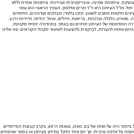
ועקת. עיתונות אמינה, אובייקטיבית ועניינית. עיתונות אחרת וללא
עור החשיפה הגבוה ביותר בימי חול. מו"ל העיתון היא ד"ר מרים אדלסון. העורך הראשי הוא עמר
 והעורך המייסד הוא עמוס רגב. אתרי האינטרנט של "ישראל היום" בעברית ובאנגלית, כמו כן היישומונים (אפליקציות) לאנדרואיד ול-iOS, מציגים חדשות מסביב לשעון, תוכן בלעדי, מבזקים ועדכונים, ניתוחים
, ספורט, כלכלה וצרכנות, בריאות, חיילים, אוכל, יהדות, תיירות ורכב.
דורה המודפסת של העיתון זמינים גם באתר, במהדורה יומית מקוונת,
היום פתוח להערות, לביקורת ולהצעות לשיפור מקהל הקוראים. פנו אלינו
הבית בצפת מילא תמיד תפקיד חשוב בחייו, גם כאשר ויתר עליו, גם כאשר החליט להודיע על ויתורו ברבים. כאב הפליטות צרב את נפשו, אך כאבו הגדול ביותר היה על מותו של בנו, מאזן. בשנות ה־60, בקרב קבוצת המייסדים
שקמה על אדמה ערבית. אך יום אחד נתקל במידע בעיתון או בספר שהפתיע