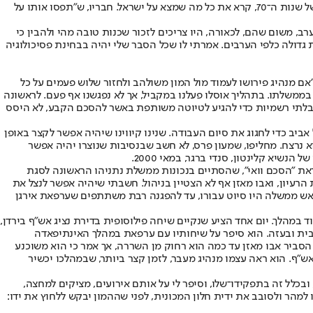
אותו, שלפיו קבוצת העולים הגדולה בישראל היא זו שהגיעה ממדינות ערב. הוא היה משוכנע כי הרוב הישראלי הוא אשכנזי. מאותו רגע, אי שם בלבנון של שנות ה־70, קרא את כל מה שמצא על ישראל. חבריו, ש"תפסו אותו על
ב, משום שהם, לכאורה, היו צריכים לזכור שכנות טובה מהי ולהבין כי
גדולה כלפי הערבים. אמרתי לו שכל הסבר שלי יהיה בבחינת פסיכולוגיה
ם מנהיג פירושו לעמוד מול המון משולהב ולחזור שלוש פעמים על כל
 בממשלתו. בתהליך אוסלו פעלנו במקביל, אך לא נפגשנו אף פעם. לראשונה
חות בלתי רשמיות כדי להגיע לטיוטה משותפת באשר להסכם הקבע, לא היסס
במילים ובמפות, את תוואי הפתרון. ב־31 באוקטובר 1995 הגיע אבו מאזן למשרדי בתל אביב כדי לחגוג את סיום העבודה. שנינו קיווינו שיהיה אפשר לקצר באופן
נרצח. מחליפו, שמעון פרס, לא חשב שבנסיבות שנוצרו יהיה אפשר
שיא קלינטון, סנדי ברגר, במאי 2000.
נות לקראת "הסכם וואי", שהסתיים בנכונות ממשלת נתניהו הראשונה לסגת
אש ממשלתו. ערפאת לא אהב את הרעיון, ואבו מאזן אף לא הצטיין בניהול. חשבתי שיהיה אפשר לנצל את
אש ממשלה היו סיוט עבורו, עד להפגנה רבת משתתפים שערפאת אירגן
 במהלך. יום אחד הציע שנקיים שיחה פילוסופית בדירת נציג אש"ף בירדן,
בית ובעזה. הוא סיפר על שיחותיו עם ערפאת במהלך האינתיפאדה
סביר אבו מאזן עד כמה הוא רחוק מן השררה, אך אמר כי הוא משוכנע
אש"ף. הוא ראה עצמו מנהיג מעבר, לזמן קצר ביותר, שבמהלכו יכשיר
כלל זה בתפקידו־שלו, וסיפר לי על אותם אירועים, מציקים למחצה,
מהר ולסובב את ידית חלון המכונית, לפני שההמון יבקש ללחוץ את ידו: