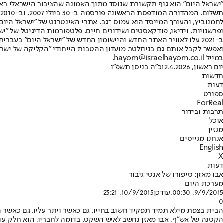
"ישראל היום" הוא גוף תקשורת שנוסד מתוך האמונה שהציבור הישראלי ראוי 
ת
ופרשנויות, וידיאו, פודקאסטים ושידורים חיים. פלטפורמות הדיגיטל של "ישרא
ב-2021 עלו לאוויר האתר החדש והיישומון החדש של "ישראל היום" בע
ואפשר לקבל אותם גם בניוזלטר. מועדון ההטבות הייחודי "הקליקה של ישרא
במייל hayom@israelhayom.co.il.
יום ראשון, 12.4.2026
כ"ה בניסן תשפ"ו
חדשות
דעות
ספורט
ForReal
תרבות ובידור
אוכל
מגזין
אנחנו מגייסים
English
X
דעות
אבו מאזן: סיפורו של אנטי גיבור
מערכת היום
9/9/2015, 00:30
,עודכן
10/9/2015, 23:21
0
הקטנה של אש"ף, אבו מאזן נחשב לאיש השקט. בדומה לחבריו, הוא חלק עו