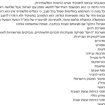
כשנבחר עבאס לתפקיד נשיא הרשות הפלשתינית,
היה נדמה כי הוא המועמד האידיאלי למשא ומתן עם ישראל, אבל שלושה רא
כל במה כי השימוש באלימות פסול בכל מצב, כי כפליט פלשתיני אין הוא רוא
עבאס חזר על כמה משגיאות קודמו. הוא התאהב בתפקיד ולא הזדרז להעביר
הממשלה המוצלח סלאם פיאד, ולאחרונה לפיטוריו של מזכ"ל הוועד הפועל של 
טעינו? נתקן! אם מצאתם טעות בכתבה, נשמח שתשתפו אותנו
מערכת היום
מערכת "היום“ מפיקה ומעדכנת תכנים חדשותיים, מבזקים ופרשנויות לאורך
אובייקטיבית ועניינית.
מדורים
ספורט
דעות
תרבות ובידור
לייף סטייל
הורוסקופ
שישבת
סוף שבוע
כדאי להכיר
סיפור המשק הישראלי
נדל"ן
ראשי
זמני כניסת וצאת השבת
מידע כללי
זמני כניסת וצאת שבת
ראשי