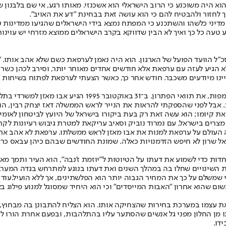
יך לחזור ולהבטיח להם כי הוא עושה זאת בבחינת "דע את האויב".
מדיני כלשהו והשתכנע כי המפתח נמצא בידי הישראלים שהגיעו ממדינות ער
עה כל כך ואיך לא הבין שדווקא בקרב הישראלים ממוצא מזרחי יש עוינות 
ל הוועד הפועל של הארגון. הוא היה נאמן לערפאת כשם שלא אהב אותו. "א
 לא הגיע לעזה עם ערפאת אלא חודשים אחדים מאוחר יותר, וסירב לכהן כשר
אילו היינו מיודעים משכבר. חודש אחר כך, כאשר הצעתי לערפאת לפתוח בשי
שנתיים עבדנו על הנייר הראשון בהיסטוריה המשותפת, שפירט, 
אבל לפני שהספקתי להראות את הנייר לראש הממשלה דאז יצחק רבין, הוא 
 קיומו; הוא עשה זאת רק בעת ביקורו בישראל של היועץ לביטחון לאומי של הנ
סיוני, שגריר מצרים בישראל, עם נמרוד נוביק וסאיב עריקאת למטרת גיבוש רעיו
 אחוזים בגדה המערבית, ולהעבירם לרשות הפלשתינית. ב־2003 כפה העולם על ערפאת למנות את אבו מאזן לר
אל שרון לא חיפש הזדמנויות כאלה. שמונת החודשים שבהם כיהן עבאס כר
ות כדי לשמוע את דעתו על הטיוטות ל"יוזמת ז'נבה", הוא העיר ותמך מאוד
את השינויים שחלו בה במהלך השנים ואת דעתו בנוגע למתרחש בגדה המער
משלם על כך את המחיר הגבוה יותר הוא הפלשתינים, אך ללא הועיל.עוד ה
שום שהוא אחרון "האבות המייסדים" וכי הוא היחיד שמסוגל למנוע פילוג ב
 עצמו במערכת בחירות שהצחיקה אותו. הוא הצליח להתבונן בה מבחוץ, וב
מן החלון מפני גל אנשים שהסתער עליו בהתלהבות, ובפעם אחרת הורו לו ל
דו.