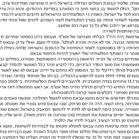
חם", החלו לחשוד בו, בחצי חיוך, כי התאהב במדינת היהודים, והוא היה צר
הוא למד על ישראל, האמין כי הפלשתינים והישראלים חייבים להגיע להסדר 
אפשר לשחזר אותה גם בארץ המקודשת לשני העמים. לימים שאל אותי מדוע ט
בגרוש, אך ייתכן שלא כל כך טעה כמו שחשב.
בין שותפות לשררה
ערפאת היה היו"ר הבלתי מעורער של אש"ף, ועבאס כיהן כמספר שתיים: מזכ"
סיסמה נבובה, אני לא אהיה מנהיג לעולם", אמר לי פעם. ואולי צדק. עבאס
ראיתיו ב־13 בספטמבר, לאחר החתימה על ההסכם, והשיחה קלחה כ
ואמר כי השותף הפלשתיני שלי ימשיך להיות מחמוד עבאס.
משמעותי את משך הסדר הביניים, כדי להגיע מהר ככל האפשר להסדר קבע. 
להוביל מהלך רדיקלי כל כך. המסמך לא נחתם על ידינו, ועבאס לא שש לאשר את
בשנים 1999-1996 נהגנו להיפגש בהרצליה, בביתו של מוחמד ב
מ־13.1
מעמדו החדש כדי לקיים תהליך מדיני מול אש"ף, אך ראש הממשלה דאז ארי
ומימן מאחורי הקלעים אשר קראה להתפטרותו.
במהלך חודשים ארוכים נמצא עבאס מחוץ למעגל הפוליטי. נפגשנו פעמים אחד
שהיתה ביתו השני. היה זה יום מרתק, שבו עבאס פרש בפניי את משנתו, 
השנייה, שבהן ניסה לשכנעו לא לתת יד להמשך המאבק בישראל, משום שמי ש
שכאשר יסיים ערפאת את תפקידו (מה שנראה אז רחוק מאוד), יגיעו אליו, מ
מישהו מן הדור הצעיר, ויעביר לידיו את הלפיד.
לאחר מות ערפאת מונה עבאס לממלא מקומו עד לבחירות לנשיאות, ומצא את
שבהם אנשי הביטחון שלו מילטו אותו מפני הקהל האוהד. פעם הבריחו אותו 
הוא עשה זאת מהר כל כך, עד שנאלץ להיפרד מן הפרק העליון של הקמיצה בי