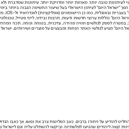
לעיתונות טובה יותר, מאוזנת יותר ומדויקת יותר. עיתונות שמדברת ולא צ
שלום. המהדורה המודפסת הראשונה פורסמה ב-30 ביולי 2007, וב-2010 הפך "ישראל היום" לעיתון הישראלי בעל שי
לחמנוביץ,
ל היום" כוללות ערוצי חדשות ודעות, תרבות ובידור, לייף סטייל, טכנולוגיה
ברית, במטרה לספק לגולשים חוויה מהירה, עדכנית, בטוחה ונוחה. תכני המה
ל היום" מציע לגולשי האתר הנחות ומבצעים על מוצרים ושירותים. ישראל 
ינות קשה ליהודים שהגיעו לפלשתינה וביקשו להשתלט עליה וגם לישראל 