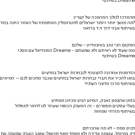
בשיתוף Dreame
מהמרכז לגולן: המהפכה של קצרין
מה מושך יותר ויותר ישראלים למטרופולין המתפתח של האזור היפה במדינה?
בשיתוף אבני דרך וי.ד ברזאני
המקום הכי טוב באיצטדיון - שלכם
המונדיאל עם מסכי Dreame - כמו שעוד לא ראיתם ולא שמעתם
בשיתוף Dreame
הזדמנות אחרונה להצטרף לנבחרות ישראל במדעים
בואו להכיר את חברי נבחרות ישראל במדעים שכבר מחכים לכם – המיונים
בשיתוף מרכז מדעני העתיד
בזמן שהצפון נאבק, הסיוע הגיע מכיוון מפתיע
בעלי עסקים מספרים - זה המענק הכספי שעוזר לנו לחזור למסלול
בשיתוף מזרחי טפחות
נקיון פסח - לא מה שהכרתם
דק במיוחד, עוצמה אדירה ולא מפחד מאף מכשול: שואב האבק שמשנה את