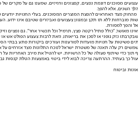
עצועים מסוכנים דוגמת נפצים, קפצונים וחזיזים. שמענו גם על מקרים ש
ך השנים, אלא להפך.
ות מהחוק מצד האחראים להפצת המוצרים המסוכנים. בעלי החנויות יודעים 
ות מוברחות ללא תו תקן ובמגוון צעצועים ואביזרים שטיבם אינו ידוע. ה
ל והפך למסורת.
של כל חומר נפץ שאינו מאושר, "כולל פתיל רקטה פצץ, תרמיל וכל תכשיר אחר". גם נפצי
רבתו נזק גופני או לסכן את בריאותו, וזאת לרבות צעצוע הפולט אש או ש
תים פשיטות על חנויות מועדות לפורענות ועורכים ביקורות פתע בבתי ה
שים רק עלה תאנה של משטרת ישראל לנוכח התלונות מצד אזרחים על אוז
תוך כדי שיתוף פעולה של כל הרשויות. יש להטיל את מירב האחריות על 
 כך בעתיד. ההרתעה צריכה לבוא לידי ביטוי באמצעות הטלת קנסות גבו
ונות וביטוח