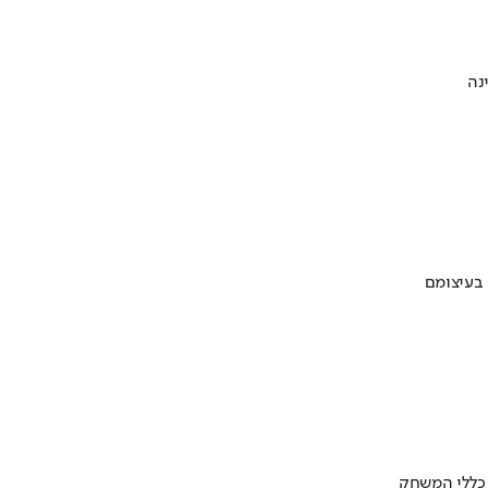
 בעיצומם
 כללי המשחק