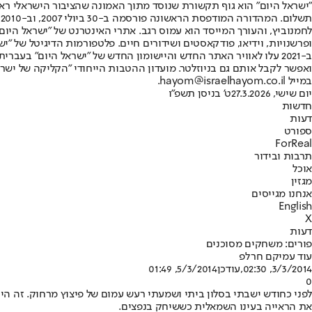
"ישראל היום" הוא גוף תקשורת שנוסד מתוך האמונה שהציבור הישראלי ראוי 
ת
ופרשנויות, וידיאו, פודקאסטים ושידורים חיים. פלטפורמות הדיגיטל של "ישרא
ב-2021 עלו לאוויר האתר החדש והיישומון החדש של "ישראל היום" בע
ואפשר לקבל אותם גם בניוזלטר. מועדון ההטבות הייחודי "הקליקה של ישרא
במייל hayom@israelhayom.co.il.
יום שישי, 27.3.2026
ט' בניסן תשפ"ו
חדשות
דעות
ספורט
ForReal
תרבות ובידור
אוכל
מגזין
אנחנו מגייסים
English
X
דעות
פורים: משחקים מסוכנים
עוד עמיקם חרלפ
3/3/2014, 02:30
,עודכן
5/3/2014, 01:49
0
את הראייה בעינו השמאלית כששיחק בנפצים.