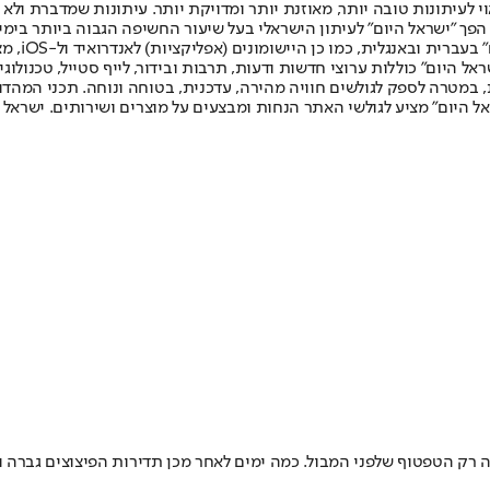
לעיתונות טובה יותר, מאוזנת יותר ומדויקת יותר. עיתונות שמדברת ולא צ
שלום. המהדורה המודפסת הראשונה פורסמה ב-30 ביולי 2007, וב-2010 הפך "ישראל היום" לעיתון הישראלי בעל שי
לחמנוביץ,
ל היום" כוללות ערוצי חדשות ודעות, תרבות ובידור, לייף סטייל, טכנולוגיה
ברית, במטרה לספק לגולשים חוויה מהירה, עדכנית, בטוחה ונוחה. תכני המה
ל היום" מציע לגולשי האתר הנחות ומבצעים על מוצרים ושירותים. ישראל 