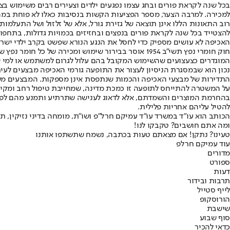
בכל שנה לקראת פורים ובחג עצמו נפגעים ילדים וצעירים רבים משימוש בצ
למכירה. למרבה הצער, מספר הפציעות הקשות בנסיבות כאלו לא פוחת במהל
רוב התאונות הללו אינן תוצאה של גזירת גורל, אלא של זלזול ושל התעלמ
להצטייד בכל שנה לקראת פורים בנפצים ובחזיזים בכמויות גדולות, בתחפוש
האכיפה לא עושים מספיק כדי לחסל את הנגע הנורא שפשט בקרב ילדי ישרא
חוק חומרי נפץ תשי"ב 1954 אוסר בבירור שימוש ומכירה 
המוגדרים כצעצועים שהשימוש המקובל בהם עלול לגרום למשתמש או למי שבק
נכון הוא שבמסגרת הניסיון לעצור את התופעה גורמי האכיפה מבצעים לעי
התדירות של מבצעי האכיפה והכמות שנתפסת אינן מספקות. המבצעים משמ
על המשטרה להתייחס לתופעה זו כמכת מדינה, שמחייבת טיפול רחב ומקיף 
בהחרמת המוצרים והשמדתם, אלא לדאוג לענישה שתרתיע ותמנע מהם לפעול
להטיל עליהם אחריות פלילית.
הכותב הוא עו"ד במשרד עו"ד עמיקם חרל"פ ושו"ת, מומחה בדיני נזיקין, תא
ומה אתם חושבים? טקבקו לנו!
טעינו? נתקן! אם מצאתם טעות בכתבה, נשמח שתשתפו אותנו
עוד עמיקם חרלפ
מדורים
ספורט
דעות
תרבות ובידור
לייף סטייל
הורוסקופ
שישבת
סוף שבוע
כדאי להכיר