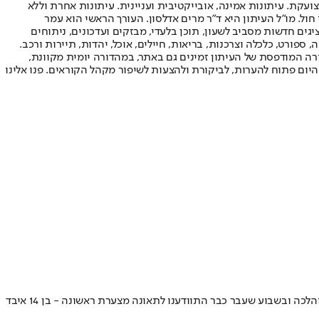
ועקת. עיתונות אמינה, אובייקטיבית ועניינית. עיתונות אחרת וללא
עור החשיפה הגבוה ביותר בימי חול. מו"ל העיתון היא ד"ר מרים אדלסון. העורך הראשי הוא עמר
 והעורך המייסד הוא עמוס רגב. אתרי האינטרנט של "ישראל היום" בעברית ובאנגלית, כמו כן היישומונים (אפליקציות) לאנדרואיד ול-iOS, מציגים חדשות מסביב לשעון, תוכן בלעדי, מבזקים ועדכונים, ניתוחים
, ספורט, כלכלה וצרכנות, בריאות, חיילים, אוכל, יהדות, תיירות ורכב.
דורה המודפסת של העיתון זמינים גם באתר, במהדורה יומית מקוונת,
היום פתוח להערות, לביקורת ולהצעות לשיפור מקהל הקוראים. פנו אלינו
לפני כחודש ישבתי בסלון ביתי ושמעתי רעש עמום של פיצוץ מרחוק. זה היה רק הטפטוף שלפני המבול. כמה ימים לאחר מכן תדירות הפיצוצים גברה והלכה ובשבוע שעבר כבר התוודענו לתאונה מצערת ראשונה - בן 14 איבד