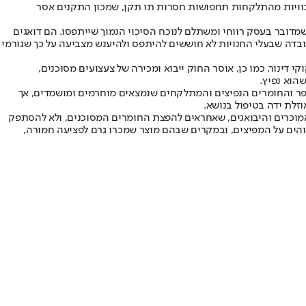
ל כוויות מהתלקחות תחפושות חסרות תו תקן, שמכון התקנים אסר
שמדובר בעסק רווחי ומשתלם לנוכח הסיכוי הנמוך שייתפסו. הם דואגים
עובדה שבעלי החנויות לא חוששים להיתפס ולהיענש מצביעה על כך שגורמי
ם וזיקוקי דינור. כמו כן, אוסר החוק ייבוא ומכירה של צעצועים מסוכנים,
הוא נפיץ.
ספר והחומרים הנפיצים והמתלקחים שנמצאים מוחרמים ומושמדים, אך
לת ידה בטיפול בנושא.
המוכרים והיבואנים, שאחראים להפצת החומרים המסוכנים, ולא להסתפק
הים על המפיצים, ובמקרים שבהם מוצר שמכרו גרם לפציעה חמורה,